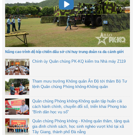
Nâng cao trình độ kíp chiến đấu sở chỉ huy trung đoàn ra đa cảnh giới
Chính ủy Quân chủng PK-KQ kiểm tra Nhà máy Z119
Tham mưu trưởng Không quân Ấn Độ tới thăm Bộ Tư
lệnh Quân chủng Phòng không-Không quân
Quân chủng Phòng không-Không quân tập huấn cải
cách hành chính, chuyển đổi số, triển khai Phong trào
“Bình dân học vụ số”
Quân chủng Phòng không - Không quân thăm, tặng quà
gia đình chính sách, học sinh nghèo vượt khó tại xã
Tây Giang, thành phố Đà nẵng