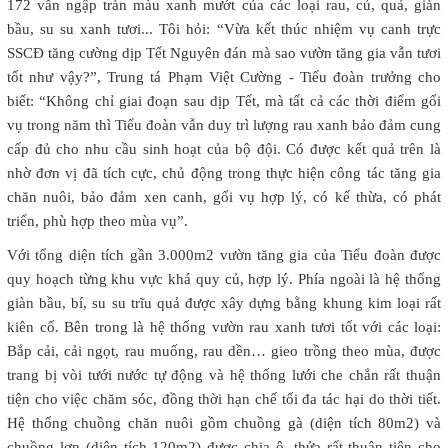
172 vẫn ngập tràn màu xanh mướt của các loại rau, củ, quả, giàn
bầu, su su xanh tươi... Tôi hỏi: “Vừa kết thúc nhiệm vụ canh trực
SSCĐ tăng cường dịp Tết Nguyên đán mà sao vườn tăng gia vẫn tươi
tốt như vậy?”, Trung tá Phạm Việt Cường - Tiểu đoàn trưởng cho
biết: “Không chỉ giai đoạn sau dịp Tết, mà tất cả các thời điểm gối
vụ trong năm thì Tiểu đoàn vẫn duy trì lượng rau xanh bảo đảm cung
cấp đủ cho nhu cầu sinh hoạt của bộ đội. Có được kết quả trên là
nhờ đơn vị đã tích cực, chủ động trong thực hiện công tác tăng gia
chăn nuôi, bảo đảm xen canh, gối vụ hợp lý, có kế thừa, có phát
triển, phù hợp theo mùa vụ”.
Với tổng diện tích gần 3.000m2 vườn tăng gia của Tiểu đoàn được
quy hoạch từng khu vực khá quy củ, hợp lý. Phía ngoài là hệ thống
giàn bầu, bí, su su trĩu quả được xây dựng bằng khung kim loại rất
kiên cố. Bên trong là hệ thống vườn rau xanh tươi tốt với các loại:
Bắp cải, cải ngọt, rau muống, rau dền… gieo trồng theo mùa, được
trang bị vòi tưới nước tự động và hệ thống lưới che chắn rất thuận
tiện cho việc chăm sóc, đồng thời hạn chế tối đa tác hại do thời tiết.
Hệ thống chuồng chăn nuôi gồm chuồng gà (diện tích 80m2) và
chuồng lợn (diện tích 120m2) được chia ô, thửa rất thuận tiện cho