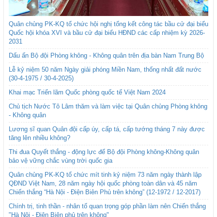
Quân chủng PK-KQ tổ chức hội nghị tổng kết công tác bầu cử đại biểu
Quốc hội khóa XVI và bầu cử đại biểu HĐND các cấp nhiệm kỳ 2026-
2031
Dấu ấn Bộ đội Phòng không - Không quân trên địa bàn Nam Trung Bộ
Lễ kỷ niệm 50 năm Ngày giải phóng Miền Nam, thống nhất đất nước
(30-4-1975 / 30-4-2025)
Khai mạc Triển lãm Quốc phòng quốc tế Việt Nam 2024
Chủ tịch Nước Tô Lâm thăm và làm việc tại Quân chủng Phòng không
- Không quân
Lương sĩ quan Quân đội cấp úy, cấp tá, cấp tướng tháng 7 này được
tăng lên nhiều không?
Thi đua Quyết thắng - động lực để Bộ đội Phòng không-Không quân
bảo vệ vững chắc vùng trời quốc gia
Quân chủng PK-KQ tổ chức mít tinh kỷ niệm 73 năm ngày thành lập
QĐND Việt Nam, 28 năm ngày hội quốc phòng toàn dân và 45 năm
Chiến thắng “Hà Nội - Điện Biên Phủ trên không” (12-1972 / 12-2017)
Chính trị, tinh thần - nhân tố quan trọng góp phần làm nên Chiến thắng
"Hà Nội - Điện Biên phủ trên không"