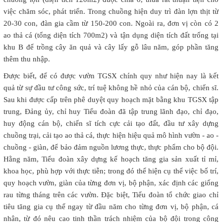
việc chăm sóc, phát triển. Trong chuồng hiện duy trì đàn lợn thịt từ
20-30 con, đàn gia cầm từ 150-200 con. Ngoài ra, đơn vị còn có 2
ao thả cá (tổng diện tích 700m2) và tận dụng diện tích đất trống tại
khu B để trồng cây ăn quả và cây lấy gỗ lâu năm, góp phần tăng
thêm thu nhập.
Được biết, để có được vườn TGSX chính quy như hiện nay là kết
quả từ sự đầu tư công sức, trí tuệ không hề nhỏ của cán bộ, chiến sĩ.
Sau khi được cấp trên phê duyệt quy hoạch mặt bằng khu TGSX tập
trung, Đảng ủy, chỉ huy Tiểu đoàn đã tập trung lãnh đạo, chỉ đạo,
huy động cán bộ, chiến sĩ tích cực cải tạo đất, đầu tư xây dựng
chuồng trại, cải tạo ao thả cá, thực hiện hiệu quả mô hình vườn - ao -
chuồng - giàn, để bảo đảm nguồn lương thực, thực phẩm cho bộ đội.
Hằng năm, Tiểu đoàn xây dựng kế hoạch tăng gia sản xuất tỉ mỉ,
khoa học, phù hợp với thực tiễn; trong đó thể hiện cụ thể việc bố trí,
quy hoạch vườn, giàn của từng đơn vị, bộ phận, xác định các giống
rau từng tháng trên các vườn. Đặc biệt, Tiểu đoàn tổ chức giao chỉ
tiêu tăng gia cụ thể ngay từ đầu năm cho từng đơn vị, bộ phận, cá
nhân, từ đó nêu cao tinh thần trách nhiệm của bộ đội trong công