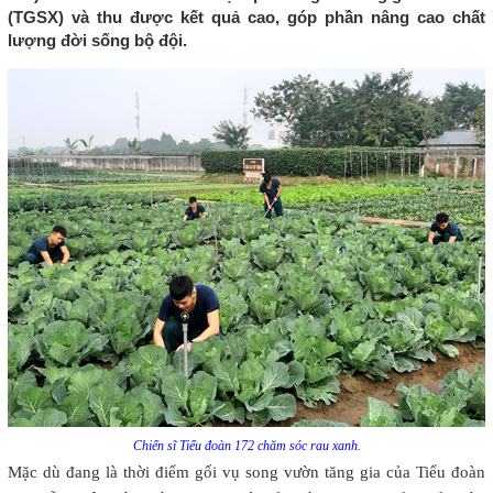
(TGSX) và thu được kết quả cao, góp phần nâng cao chất
lượng đời sống bộ đội.
Chiến sĩ Tiểu đoàn 172 chăm sóc rau xanh.
Mặc dù đang là thời điểm gối vụ song vườn tăng gia của Tiểu đoàn