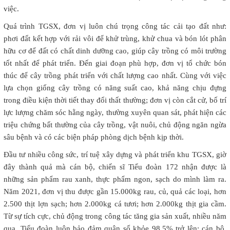
việc.
Quá trình TGSX, đơn vị luôn chú trọng công tác cải tạo đất như:
phơi đất kết hợp với rải vôi để khử trùng, khử chua và bón lót phân
hữu cơ để đất có chất dinh dưỡng cao, giúp cây trồng có môi trường
tốt nhất để phát triển. Đến giai đoạn phù hợp, đơn vị tổ chức bón
thúc để cây trồng phát triển với chất lượng cao nhất. Cùng với việc
lựa chọn giống cây trồng có năng suất cao, khả năng chịu đựng
trong điều kiện thời tiết thay đổi thất thường; đơn vị còn cắt cử, bố trí
lực lượng chăm sóc hằng ngày, thường xuyên quan sát, phát hiện các
triệu chứng bất thường của cây trồng, vật nuôi, chủ động ngăn ngừa
sâu bệnh và có các biện pháp phòng dịch bệnh kịp thời.
Đầu tư nhiều công sức, trí tuệ xây dựng và phát triển khu TGSX, giờ
đây thành quả mà cán bộ, chiến sĩ Tiểu đoàn 172 nhận được là
những sản phẩm rau xanh, thực phẩm ngon, sạch do mình làm ra.
Năm 2021, đơn vị thu được gần 15.000kg rau, củ, quả các loại, hơn
2.500 thịt lợn sạch; hơn 2.000kg cá tươi; hơn 2.000kg thịt gia cầm.
Từ sự tích cực, chủ động trong công tác tăng gia sản xuất, nhiều năm
qua, Tiểu đoàn luôn bảo đảm quân số khỏe 98,5% trở lên; cán bộ,