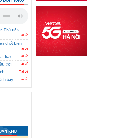
Ộ ĐỘI PK-KQ
ên Phủ trên
Tải về
rên chốt biên
Tải về
rất hay
Tải về
ầu trời
Tải về
ích
Tải về
ánh bay
Tải về
UÂN KHU