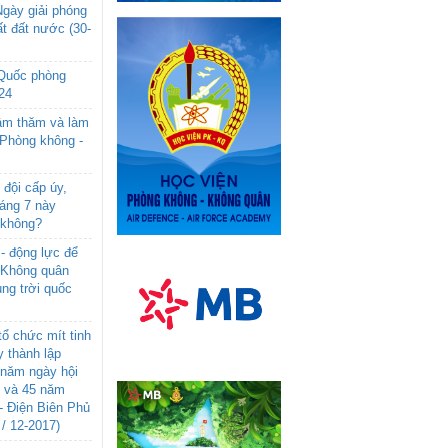
gày giải phóng
t đất nước (30-
 Quốc phòng
24
âm thăm và làm
 Phòng không -
đội cấp úy,
háng 7 này
 không?
- động lực để
-Không quân
ng trời quốc
ổ chức mít tinh
 thành lập
năm ngày hội
n và 45 năm
- Điện Biên Phủ
 / 12-2017)