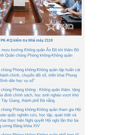
 PK-KQ kiểm tra Nhà máy Z119
 mưu trưởng Không quân Ấn Độ tới thăm Bộ
ệnh Quân chủng Phòng không-Không quân
 chủng Phòng không-Không quân tập huấn cải
hành chính, chuyển đổi số, triển khai Phong
“Bình dân học vụ số”
 chủng Phòng không - Không quân thăm, tặng
ia đình chính sách, học sinh nghèo vượt khó
ã Tây Giang, thành phố Đà nẵng
 chủng Phòng không-Không quân tham gia Hội
toàn quốc nghiên cứu, học tập, quán triệt và
 khai thực hiện Nghị quyết Hội nghị lần thứ ba
g ương Đảng khóa XIV
 chủng Phòng không-Không quân phối hợp tổ