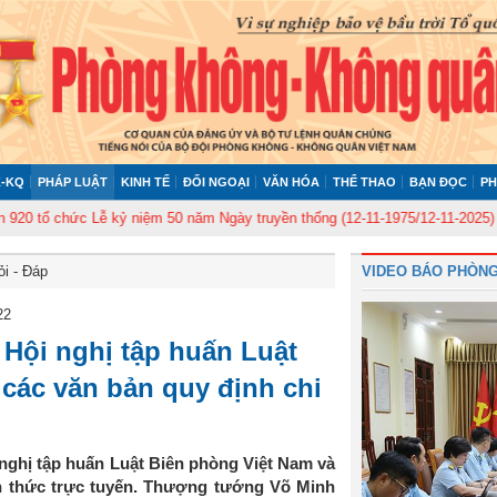
-KQ
PHÁP LUẬT
KINH TẾ
ĐỐI NGOẠI
VĂN HÓA
THỂ THAO
BẠN ĐỌC
PH
ổ chức Lễ kỷ niệm 50 năm Ngày truyền thống (12-11-1975/12-11-2025)
Ủy 
ỏi - Đáp
VIDEO BÁO PHÒNG
22
Hội nghị tập huấn Luật
các văn bản quy định chi
nghị tập huấn Luật Biên phòng Việt Nam và
nh thức trực tuyến. Thượng tướng Võ Minh