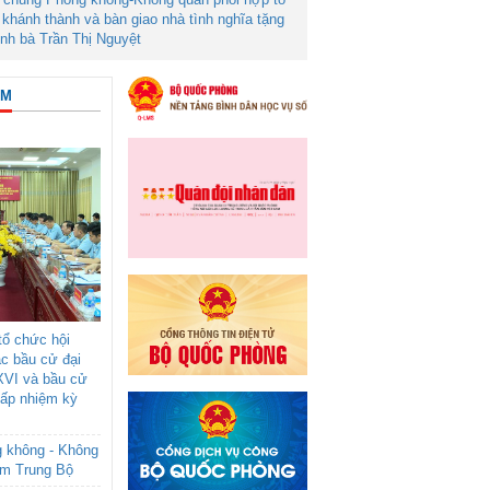
khánh thành và bàn giao nhà tình nghĩa tặng
ình bà Trần Thị Nguyệt
ÂM
ổ chức hội
ác bầu cử đại
XVI và bầu cử
cấp nhiệm kỳ
g không - Không
am Trung Bộ