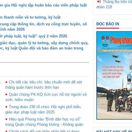
Tháng Ba trên tr
gia Hội nghị tập huấn báo cáo viên pháp luật
đoàn 218
 thanh niên về tư tưởng, kỷ luật
ung cấp thông tin, dịch vụ công trực tuyến, số
ĐỌC BÁO IN
chính năm 2026
i pháp luật, kỷ luật” quý 2 năm 2026
iáo dục, quản lý tư tưởng, xây dựng chính quy,
ớc, kỷ luật Quân đội và bảo đảm an toàn trong
c
Chi tiết các tiêu chí, tiêu chuẩn mới để xét
thăng quân hàm trước thời hạn
Quân chủng PK-KQ tích cực hỗ trợ người vô
sinh, hiếm muộn
Trung đoàn 236 tổ chức Hội nghị phổ biến,
giáo dục pháp luật năm 2025
Hiệu quả Phong trào “Bình dân học vụ số”
trong Quân chủng Phòng không - Không quân
Chính sách đối với thân nhân liệt sĩ đang