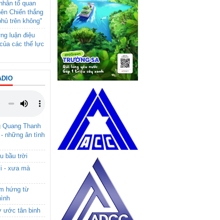
- nhân tố quan
nên Chiến thắng
phủ trên không"
ng luận điệu
của các thế lực
ADIO
g Quang Thanh
 - những ân tình
u bầu trời
i - xưa mà
ảm hứng từ
hình
ơ ước tân binh