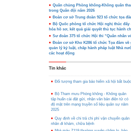
Quân chủng Phòng không-Không quân tham 
trong Quân đội năm 2026
Đoàn cơ sở Trung đoàn 923 tổ chức tọa đàm
Bộ Quốc phòng tổ chức Hội nghị thúc đẩy c
hóa hồ sơ, kết quả giải quyết thủ tục hành 
Sư đoàn 375 tổ chức Hội thi “Quân nhân vớ
Đoàn cơ sở Kho K286 tổ chức Tọa đàm về g
quản lý kỷ luật, chấp hành pháp luật Nhà nư
các hoạt động
Tin khác
Đối tượng tham gia bảo hiểm xã hội bắt buộ
Bộ Tham mưu Phòng không - Không quân
tập huấn cài đặt gửi, nhận văn bản điện tử có
độ mật trên mạng truyền số liệu quân sự năm
2025
Quy định về chi trả chi phí vận chuyển quân
nhân đi khám, chữa bệnh
Nhà máy Z119 thường xuyên chăm lo, bảo