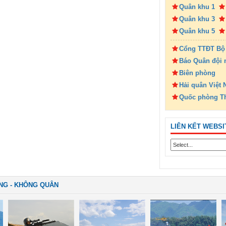
Quân khu 1
Quân khu 3
Quân khu 5
Cổng TTĐT Bộ
Báo Quân đội 
Biên phòng
Hải quân Việt
Quốc phòng T
LIÊN KẾT WEBSI
NG - KHÔNG QUÂN