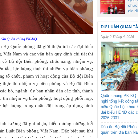
chức 
gia đ
DƯ LUẬN QUAN T
Ngày 2 Tháng 4, 2026
m cầu Quân chủng PK-KQ.
a Bộ Quốc phòng đã giới thiệu tới các đại biểu
 Việt Nam và các văn bản quy định chi tiết thi
c về Bộ đội Biên phòng; chức năng, nhiệm vụ,
n tắc, lực lượng thực thi nhiệm vụ biên phòng;
ống tổ chức, phạm vi hoạt động của Bộ đội Biên
ng thực thi nhiệm vụ biên phòng và Bộ đội Biên
các bộ, ngành, ủy ban nhân dân các tỉnh, thành
Quân chủng PK-KQ t
ực thi nhiệm vụ biên phòng; hoạt động phối hợp,
nghị tổng kết công t
c lực lượng trong quân đội trong áp dụng hình
biểu Quốc hội khóa 
đại biểu HĐND các 
2026-2031
Minh Lương đã ghi nhận, biểu dương những kết
Dấu ấn Bộ đội Phòn
 án Luật Biên phòng Việt Nam. Đặc biệt sau khi
quân trên địa bàn N