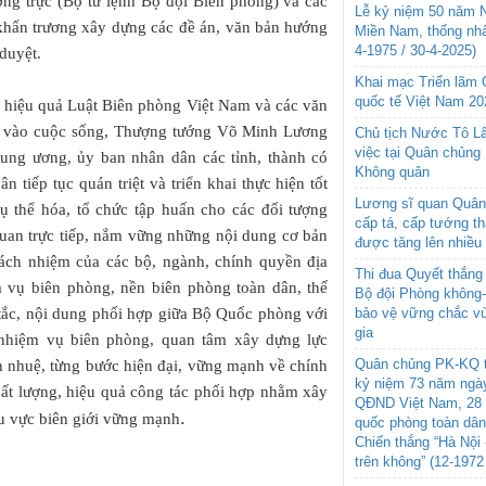
ờng trực (Bộ tư lệnh Bộ đội Biên phòng) và các
Lễ kỷ niệm 50 năm N
hẩn trương xây dựng các đề án, văn bản hướng
Miền Nam, thống nhấ
4-1975 / 30-4-2025)
duyệt.
Khai mạc Triển lãm
quốc tế Việt Nam 20
 có hiệu quả Luật Biên phòng Việt Nam và các văn
uật vào cuộc sống, Thượng tướng Võ Minh Lương
Chủ tịch Nước Tô L
việc tại Quân chủng
rung ương, ủy ban nhân dân các tỉnh, thành có
Không quân
n tiếp tục quán triệt và triển khai thực hiện tốt
Lương sĩ quan Quân 
cụ thể hóa, tổ chức tập huấn cho các đối tượng
cấp tá, cấp tướng t
 quan trực tiếp, nắm vững những nội dung cơ bản
được tăng lên nhiều
ách nhiệm của các bộ, ngành, chính quyền địa
Thi đua Quyết thắng 
m vụ biên phòng, nền biên phòng toàn dân, thế
Bộ đội Phòng không
 tắc, nội dung phối hợp giữa Bộ Quốc phòng với
bảo vệ vững chắc vù
gia
i nhiệm vụ biên phòng, quan tâm xây dựng lực
Quân chủng PK-KQ t
nh nhuệ, từng bước hiện đại, vững mạnh về chính
kỷ niệm 73 năm ngày
chất lượng, hiệu quả công tác phối hợp nhằm xây
QĐND Việt Nam, 28 
.
hu vực biên giới vững mạnh
quốc phòng toàn dâ
Chiến thắng “Hà Nội 
trên không” (12-1972