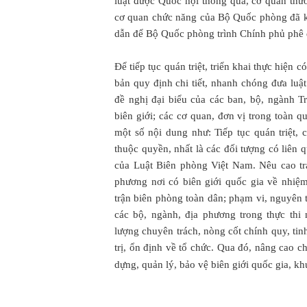
luật được Quốc hội thông qua, cơ quan thư
cơ quan chức năng của Bộ Quốc phòng đã k
dẫn để Bộ Quốc phòng trình Chính phủ phê 
Để tiếp tục quán triệt, triển khai thực hiện
bản quy định chi tiết, nhanh chóng đưa l
đề nghị đại biểu của các ban, bộ, ngành T
biên giới; các cơ quan, đơn vị trong toàn quâ
một số nội dung như: Tiếp tục quán triệt, 
thuộc quyền, nhất là các đối tượng có liên
của Luật Biên phòng Việt Nam. Nêu cao tr
phương nơi có biên giới quốc gia về nhiệ
trận biên phòng toàn dân; phạm vi, nguyên
các bộ, ngành, địa phương trong thực th
lượng chuyên trách, nòng cốt chính quy, ti
trị, ổn định về tổ chức. Qua đó, nâng cao 
dựng, quản lý, bảo vệ biên giới quốc gia, k