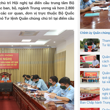
 trì Hội nghị tại điển cầu trung tâm Bộ
ác ban, bộ, ngành Trung ương và hơn 2.800
ừ các cơ quan, đơn vị trực thuộc Bộ Quốc
ó Tư lệnh Quân chủng chủ trì tại điểm cầu
Chính ủy Quân chủng
Tham
Tư l
Quân
cách 
trào 
Quân
quà g
tại x
Quân
nghị 
triển
Ban Chấp hành Trun
Quân