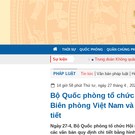
THỜI SỰ
QUỐC PHÒNG
QUÂN CHỦNG PK
oàn 372 tổ chức tập huấn cán bộ năm 2026
Sự kiện
Trung đoàn Không quân 920 t
PHÁP LUẬT
Tin tức
Văn bản pháp luật
H
14 giờ:58 phút Thứ tư, ngày 27 tháng 4 , 20
Bộ Quốc phòng tổ chức 
Biên phòng Việt Nam và 
tiết
Ngày 27-4, Bộ Quốc phòng tổ chức Hội 
các văn bản quy định chi tiết bằng hì