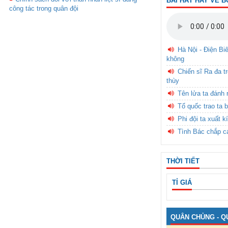
BÀI HÁT HAY VỀ B
công tác trong quân đội
Hà Nội - Điện Bi
không
Chiến sĩ Ra đa t
thùy
Tên lửa ta đánh 
Tổ quốc trao ta b
Phi đội ta xuất k
Tình Bác chắp c
THỜI TIẾT
TỈ GIÁ
QUÂN CHỦNG - Q