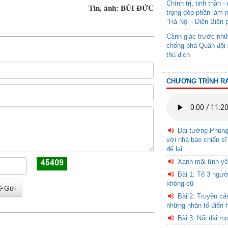
Chính trị, tinh thần 
Tin, ảnh: BÙI ĐỨC
trọng góp phần làm 
"Hà Nội - Điện Biên 
Cảnh giác trước nhữ
chống phá Quân đội 
thù địch
CHƯƠNG TRÌNH R
Đại tướng Phùn
với nhà báo chiến sĩ
để lại
Xanh mãi tình yê
Bài 1: Tổ 3 ngườ
không cũ
Gửi
Bài 2: Truyền c
những nhân tố điển 
Bài 3: Nối dài m