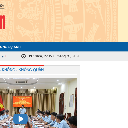
ÓNG SỰ ẢNH
ban Kiểm tra Quân ủy Trung ương tập huấn nghiệp vụ công tác kiểm tra, giá
Thứ năm, ngày 6 tháng 8 , 2026
 KHÔNG - KHÔNG QUÂN