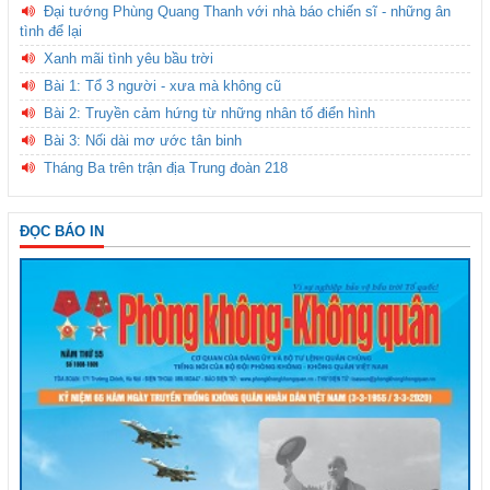
Đại tướng Phùng Quang Thanh với nhà báo chiến sĩ - những ân
tình để lại
Xanh mãi tình yêu bầu trời
Bài 1: Tổ 3 người - xưa mà không cũ
Bài 2: Truyền cảm hứng từ những nhân tố điển hình
Bài 3: Nối dài mơ ước tân binh
Tháng Ba trên trận địa Trung đoàn 218
ĐỌC BÁO IN