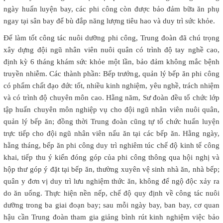
ngày huấn luyện bay, các phi công còn được bảo đảm bữa ăn phụ
ngay tại sân bay để bù đắp năng lượng tiêu hao và duy trì sức khỏe.
Để làm tốt công tác nuôi dưỡng phi công, Trung đoàn đã chú trọng
xây dựng đội ngũ nhân viên nuôi quân có trình độ tay nghề cao,
định kỳ 6 tháng khám sức khỏe một lần, bảo đảm không mắc bệnh
truyền nhiễm. Các thành phần: Bếp trưởng, quản lý bếp ăn phi công
có phẩm chất đạo đức tốt, nhiều kinh nghiệm, yêu nghề, trách nhiệm
và có trình độ chuyên môn cao. Hằng năm, Sư đoàn đều tổ chức lớp
tập huấn chuyên môn nghiệp vụ cho đội ngũ nhân viên nuôi quân,
quản lý bếp ăn; đồng thời Trung đoàn cũng tự tổ chức huấn luyện
trực tiếp cho đội ngũ nhân viên nấu ăn tại các bếp ăn. Hằng ngày,
hằng tháng, bếp ăn phi công duy trì nghiêm túc chế độ kinh tế công
khai, tiếp thu ý kiến đóng góp của phi công thông qua hội nghị và
hộp thư góp ý đặt tại bếp ăn, thường xuyên vệ sinh nhà ăn, nhà bếp;
quân y đơn vị duy trì lưu nghiệm thức ăn, không để ngộ độc xảy ra
do ăn uống. Thực hiện nền nếp, chế độ quy định về công tác nuôi
dưỡng trong ba giai đoạn bay; sau mỗi ngày bay, ban bay, cơ quan
hậu cần Trung đoàn tham gia giảng bình rút kinh nghiệm việc bảo