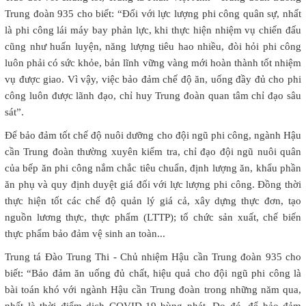
Trung đoàn 935 cho biết: “Đối với lực lượng phi công quân sự, nhất
là phi công lái máy bay phản lực, khi thực hiện nhiệm vụ chiến đấu
cũng như huấn luyện, năng lượng tiêu hao nhiều, đòi hỏi phi công
luôn phải có sức khỏe, bản lĩnh vững vàng mới hoàn thành tốt nhiệm
vụ được giao. Vì vậy, việc bảo đảm chế độ ăn, uống đầy đủ cho phi
công luôn được lãnh đạo, chỉ huy Trung đoàn quan tâm chỉ đạo sâu
sát”.
Để bảo đảm tốt chế độ nuôi dưỡng cho đội ngũ phi công, ngành Hậu
cần Trung đoàn thường xuyên kiểm tra, chỉ đạo đội ngũ nuôi quân
của bếp ăn phi công nắm chắc tiêu chuẩn, định lượng ăn, khẩu phần
ăn phụ và quy định duyệt giá đối với lực lượng phi công. Đồng thời
thực hiện tốt các chế độ quản lý giá cả, xây dựng thực đơn, tạo
nguồn lương thực, thực phẩm (LTTP); tổ chức sản xuất, chế biến
thực phẩm bảo đảm vệ sinh an toàn...
Trung tá Đào Trung Thi - Chủ nhiệm Hậu cần Trung đoàn 935 cho
biết: “Bảo đảm ăn uống đủ chất, hiệu quả cho đội ngũ phi công là
bài toán khó với ngành Hậu cần Trung đoàn trong những năm qua,
nhất là thời điểm dịch COVID-19 bùng phát. Do đó, để bảo đảm