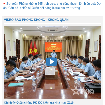
Sư đoàn Phòng không 365 tích cực, chủ động thực hiện hiệu quả Dự
án “Cán bộ, chiến sĩ Quân đội nâng bước em tới trường”
VIDEO BÁO PHÒNG KHÔNG - KHÔNG QUÂN
Chính ủy Quân chủng PK-KQ kiểm tra Nhà máy Z119