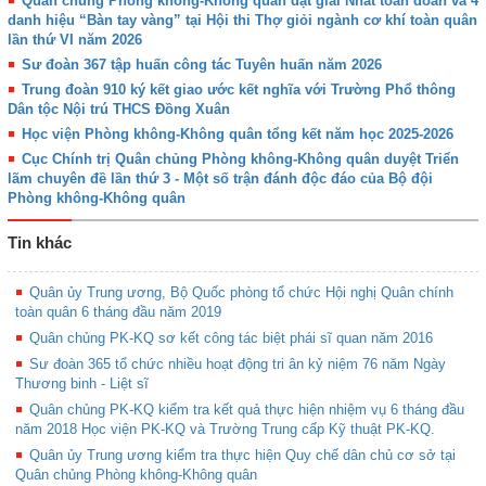
Quân chủng Phòng không-Không quân đạt giải Nhất toàn đoàn và 4
danh hiệu “Bàn tay vàng” tại Hội thi Thợ giỏi ngành cơ khí toàn quân
lần thứ VI năm 2026
Sư đoàn 367 tập huấn công tác Tuyên huấn năm 2026
Trung đoàn 910 ký kết giao ước kết nghĩa với Trường Phổ thông
Dân tộc Nội trú THCS Đồng Xuân
Học viện Phòng không-Không quân tổng kết năm học 2025-2026
Cục Chính trị Quân chủng Phòng không-Không quân duyệt Triển
lãm chuyên đề lần thứ 3 - Một số trận đánh độc đáo của Bộ đội
Phòng không-Không quân
Tin khác
Quân ủy Trung ương, Bộ Quốc phòng tổ chức Hội nghị Quân chính
toàn quân 6 tháng đầu năm 2019
Quân chủng PK-KQ sơ kết công tác biệt phái sĩ quan năm 2016
Sư đoàn 365 tổ chức nhiều hoạt động tri ân kỷ niệm 76 năm Ngày
Thương binh - Liệt sĩ
Quân chủng PK-KQ kiểm tra kết quả thực hiện nhiệm vụ 6 tháng đầu
năm 2018 Học viện PK-KQ và Trường Trung cấp Kỹ thuật PK-KQ.
Quân ủy Trung ương kiểm tra thực hiện Quy chế dân chủ cơ sở tại
Quân chủng Phòng không-Không quân