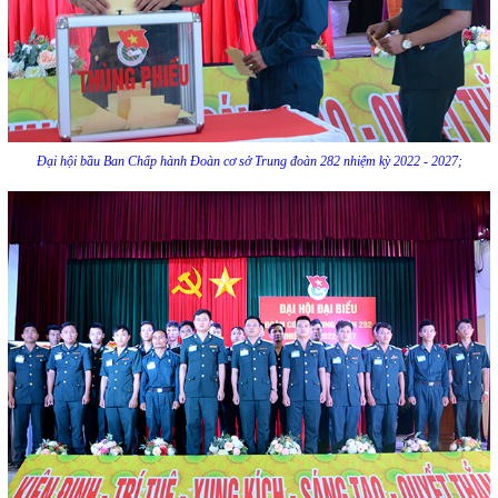
Đại hội bầu Ban Chấp hành Đoàn cơ sở Trung đoàn 282 nhiệm kỳ 2022 - 2027;