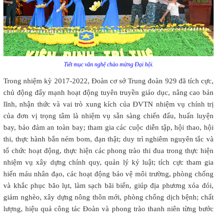
Tiết mục văn nghệ chào mừng Đại hội.
Trong nhiệm kỳ 2017-2022, Đoàn cơ sở Trung đoàn 929 đã tích cực,
chủ động đẩy mạnh hoạt động tuyên truyền giáo dục, nâng cao bản
lĩnh, nhận thức và vai trò xung kích của ĐVTN nhiệm vụ chính trị
của đơn vị trọng tâm là nhiệm vụ sẵn sàng chiến đấu, huấn luyện
bay, bảo đảm an toàn bay; tham gia các cuộc diễn tập, hội thao, hội
thi, thực hành bắn ném bom, đạn thật; duy trì nghiêm nguyên tắc và
tổ chức hoạt động, thực hiện các phong trào thi đua trong thực hiện
nhiệm vụ xây dựng chính quy, quản lý kỷ luật; tích cực tham gia
hiến máu nhân đạo, các hoạt động bảo vệ môi trường, phòng chống
và khắc phục bão lụt, làm sạch bãi biển, giúp địa phương xóa đói,
giảm nghèo, xây dựng nông thôn mới, phòng chống dịch bệnh; chất
lượng, hiệu quả công tác Đoàn và phong trào thanh niên từng bước