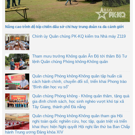
Nâng cao trình độ kíp chiến đấu sở chỉ huy trung đoàn ra đa cảnh giới
Chính ủy Quân chủng PK-KQ kiểm tra Nhà máy Z119
Tham mưu trưởng Không quân Ấn Độ tới thăm Bộ Tư
lệnh Quân chủng Phòng không-Không quân
Quân chủng Phòng không-Không quân tập huấn cải
cách hành chính, chuyển đổi số, triển khai Phong trào
“Bình dân học vụ số”
Quân chủng Phòng không - Không quân thăm, tặng quà
gia đình chính sách, học sinh nghèo vượt khó tại xã
Tây Giang, thành phố Đà nẵng
Quân chủng Phòng không-Không quân tham gia Hội
nghị toàn quốc nghiên cứu, học tập, quán triệt và triển
khai thực hiện Nghị quyết Hội nghị lần thứ ba Ban Chấp
hành Trung ương Đảng khóa XIV