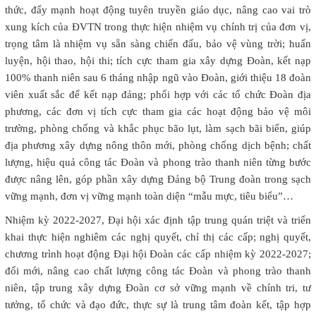
thức, đẩy mạnh hoạt động tuyên truyền giáo dục, nâng cao vai trò
xung kích của ĐVTN trong thực hiện nhiệm vụ chính trị của đơn vị,
trọng tâm là nhiệm vụ sẵn sàng chiến đấu, bảo vệ vùng trời; huấn
luyện, hội thao, hội thi; tích cực tham gia xây dựng Đoàn, kết nạp
100% thanh niên sau 6 tháng nhập ngũ vào Đoàn, giới thiệu 18 đoàn
viên xuất sắc để kết nạp đảng; phối hợp với các tổ chức Đoàn địa
phương, các đơn vị tích cực tham gia các hoạt động bảo vệ môi
trường, phòng chống và khắc phục bão lụt, làm sạch bãi biển, giúp
địa phương xây dựng nông thôn mới, phòng chống dịch bệnh; chất
lượng, hiệu quả công tác Đoàn và phong trào thanh niên từng bước
được nâng lên, góp phần xây dựng Đảng bộ Trung đoàn trong sạch
vững mạnh, đơn vị vững mạnh toàn diện “mẫu mực, tiêu biểu”…
Nhiệm kỳ 2022-2027, Đại hội xác định tập trung quán triệt và triển
khai thực hiện nghiêm các nghị quyết, chỉ thị các cấp; nghị quyết,
chương trình hoạt động Đại hội Đoàn các cấp nhiệm kỳ 2022-2027;
đổi mới, nâng cao chất lượng công tác Đoàn và phong trào thanh
niên, tập trung xây dựng Đoàn cơ sở vững mạnh về chính tri, tư
tưởng, tổ chức và đạo đức, thực sự là trung tâm đoàn kết, tập hợp