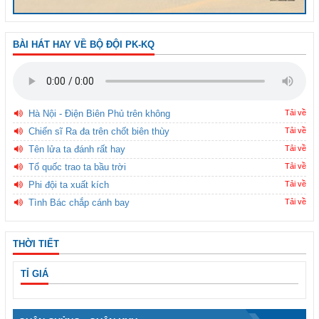
BÀI HÁT HAY VỀ BỘ ĐỘI PK-KQ
Hà Nội - Điện Biên Phủ trên không
Tải về
Chiến sĩ Ra đa trên chốt biên thùy
Tải về
Tên lửa ta đánh rất hay
Tải về
Tổ quốc trao ta bầu trời
Tải về
Phi đội ta xuất kích
Tải về
Tình Bác chắp cánh bay
Tải về
THỜI TIẾT
TỈ GIÁ