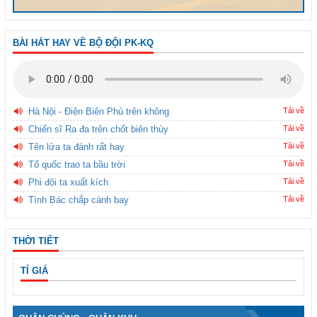
BÀI HÁT HAY VỀ BỘ ĐỘI PK-KQ
Hà Nội - Điện Biên Phủ trên không
Tải về
Chiến sĩ Ra đa trên chốt biên thùy
Tải về
Tên lửa ta đánh rất hay
Tải về
Tổ quốc trao ta bầu trời
Tải về
Phi đội ta xuất kích
Tải về
Tình Bác chắp cánh bay
Tải về
THỜI TIẾT
TỈ GIÁ