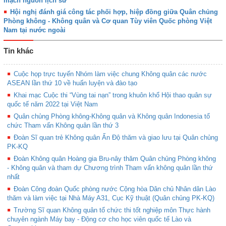
mạch nguồn lịch sử
Hội nghị đánh giá công tác phối hợp, hiệp đồng giữa Quân chủng
Phòng không - Không quân và Cơ quan Tùy viên Quốc phòng Việt
Nam tại nước ngoài
Tin khác
Cuộc họp trực tuyến Nhóm làm việc chung Không quân các nước
ASEAN lần thứ 10 về huấn luyện và đào tạo
Khai mạc Cuộc thi “Vùng tai nạn” trong khuôn khổ Hội thao quân sự
quốc tế năm 2022 tại Việt Nam
Quân chủng Phòng không-Không quân và Không quân Indonesia tổ
chức Tham vấn Không quân lần thứ 3
Đoàn Sĩ quan trẻ Không quân Ấn Độ thăm và giao lưu tại Quân chủng
PK-KQ
Đoàn Không quân Hoàng gia Bru-nây thăm Quân chủng Phòng không
- Không quân và tham dự Chương trình Tham vấn không quân lần thứ
nhất
Đoàn Công đoàn Quốc phòng nước Cộng hòa Dân chủ Nhân dân Lào
thăm và làm việc tại Nhà Máy A31, Cục Kỹ thuật (Quân chủng PK-KQ)
Trường Sĩ quan Không quân tổ chức thi tốt nghiệp môn Thực hành
chuyên ngành Máy bay - Động cơ cho học viên quốc tế Lào và