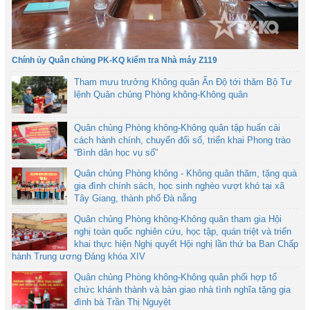
Chính ủy Quân chủng PK-KQ kiểm tra Nhà máy Z119
Tham mưu trưởng Không quân Ấn Độ tới thăm Bộ Tư
lệnh Quân chủng Phòng không-Không quân
Quân chủng Phòng không-Không quân tập huấn cải
cách hành chính, chuyển đổi số, triển khai Phong trào
“Bình dân học vụ số”
Quân chủng Phòng không - Không quân thăm, tặng quà
gia đình chính sách, học sinh nghèo vượt khó tại xã
Tây Giang, thành phố Đà nẵng
Quân chủng Phòng không-Không quân tham gia Hội
nghị toàn quốc nghiên cứu, học tập, quán triệt và triển
khai thực hiện Nghị quyết Hội nghị lần thứ ba Ban Chấp
hành Trung ương Đảng khóa XIV
Quân chủng Phòng không-Không quân phối hợp tổ
chức khánh thành và bàn giao nhà tình nghĩa tặng gia
đình bà Trần Thị Nguyệt