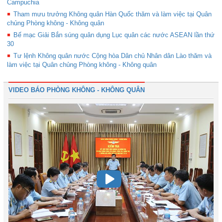
Campuchia
Tham mưu trưởng Không quân Hàn Quốc thăm và làm việc tại Quân
chủng Phòng không - Không quân
Bế mạc Giải Bắn súng quân dụng Lục quân các nước ASEAN lần thứ
30
Tư lệnh Không quân nước Cộng hòa Dân chủ Nhân dân Lào thăm và
làm việc tại Quân chủng Phòng không - Không quân
VIDEO BÁO PHÒNG KHÔNG - KHÔNG QUÂN