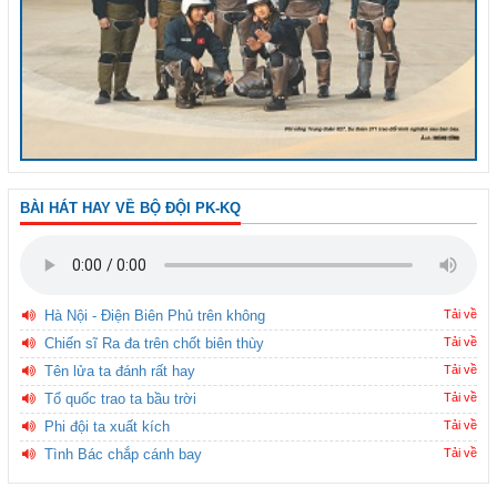
BÀI HÁT HAY VỀ BỘ ĐỘI PK-KQ
Hà Nội - Điện Biên Phủ trên không
Tải về
Chiến sĩ Ra đa trên chốt biên thùy
Tải về
Tên lửa ta đánh rất hay
Tải về
Tổ quốc trao ta bầu trời
Tải về
Phi đội ta xuất kích
Tải về
Tình Bác chắp cánh bay
Tải về