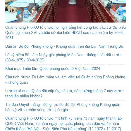
Quân chủng PK-KQ tổ chức hội nghị tổng kết công tác bầu cử đại biểu
Quốc hội khóa XVI và bầu cử đại biểu HĐND các cấp nhiệm kỳ 2026-
2031
Dấu ấn Bộ đội Phòng không - Không quân trên địa bàn Nam Trung Bộ
Lễ kỷ niệm 50 năm Ngày giải phóng Miền Nam, thống nhất đất nước
(30-4-1975 / 30-4-2025)
Khai mạc Triển lãm Quốc phòng quốc tế Việt Nam 2024
Chủ tịch Nước Tô Lâm thăm và làm việc tại Quân chủng Phòng không
- Không quân
Lương sĩ quan Quân đội cấp úy, cấp tá, cấp tướng tháng 7 này được
tăng lên nhiều không?
Thi đua Quyết thắng - động lực để Bộ đội Phòng không-Không quân
bảo vệ vững chắc vùng trời quốc gia
Quân chủng PK-KQ tổ chức mít tinh kỷ niệm 73 năm ngày thành lập
QĐND Việt Nam, 28 năm ngày hội quốc phòng toàn dân và 45 năm
Chiến thắng “Hà Nội - Điện Biên Phủ trên không” (12-1972 / 12-2017)