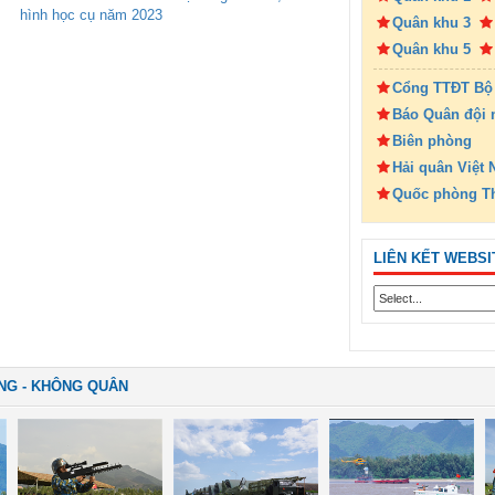
hình học cụ năm 2023
Quân khu 3
Quân khu 5
Cổng TTĐT Bộ
Báo Quân đội 
Biên phòng
Hải quân Việt
Quốc phòng T
LIÊN KẾT WEBSI
NG - KHÔNG QUÂN