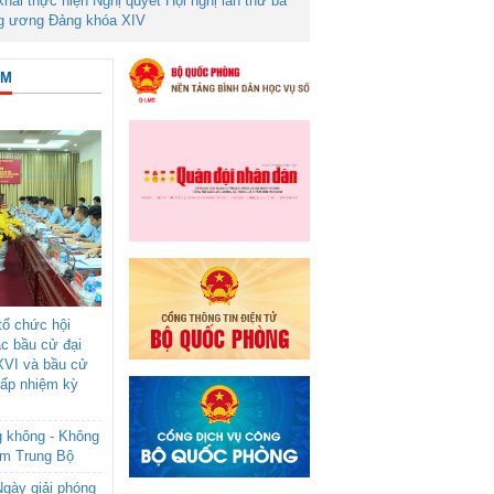
 khai thực hiện Nghị quyết Hội nghị lần thứ ba
g ương Đảng khóa XIV
ÂM
ổ chức hội
ác bầu cử đại
XVI và bầu cử
cấp nhiệm kỳ
g không - Không
am Trung Bộ
gày giải phóng