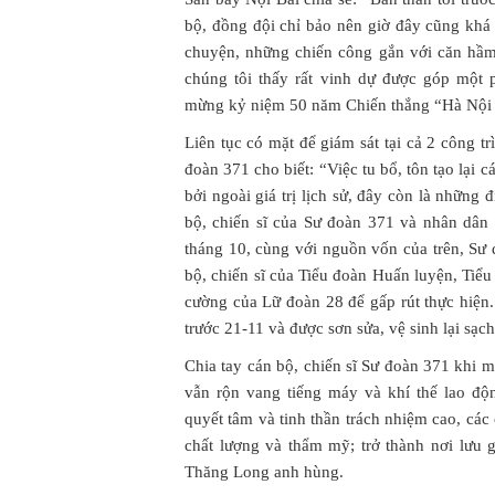
bộ, đồng đội chỉ bảo nên giờ đây cũng khá 
chuyện, những chiến công gắn với căn hầm
chúng tôi thấy rất vinh dự được góp một 
mừng kỷ niệm 50 năm Chiến thắng “Hà Nội -
Liên tục có mặt để giám sát tại cả 2 công t
đoàn 371 cho biết: “Việc tu bổ, tôn tạo lại các
bởi ngoài giá trị lịch sử, đây còn là những 
bộ, chiến sĩ của Sư đoàn 371 và nhân dân
tháng 10, cùng với nguồn vốn của trên, Sư
bộ, chiến sĩ của Tiểu đoàn Huấn luyện, Tiể
cường của Lữ đoàn 28 để gấp rút thực hiện.
trước 21-11 và được sơn sửa, vệ sinh lại sạc
Chia tay cán bộ, chiến sĩ Sư đoàn 371 khi m
vẫn rộn vang tiếng máy và khí thế lao độ
quyết tâm và tinh thần trách nhiệm cao, các
chất lượng và thẩm mỹ; trở thành nơi lưu 
Thăng Long anh hùng.