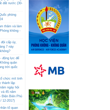
t đất nước (30-
 Quốc phòng
24
âm thăm và làm
 Phòng không -
đội cấp úy,
háng 7 này
 không?
- động lực để
-Không quân
ng trời quốc
ổ chức mít tinh
 thành lập
năm ngày hội
n và 45 năm
- Điện Biên Phủ
 / 12-2017)
- nhân tố quan