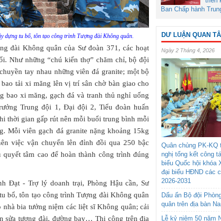
triển
Ban Chấp hành Trun
DƯ LUẬN QUAN T
xây dựng tu bổ, tôn tạo công trình Tượng đài Không quân.
ợng đài Không quân của Sư đoàn 371, các hoạt
Ngày 2 Tháng 4, 2026
nổi. Như những “chú kiến thợ” chăm chỉ, bộ đội
h chuyền tay nhau những viên đá granite; một bộ
ao tải xi măng lên vị trí sân chờ bàn giao cho
g bao xi măng, gạch đá và tranh thủ nghỉ uống
rưởng Trung đội 1, Đại đội 2, Tiểu đoàn huấn
khi thời gian gấp rút nên mỗi buổi trung bình mỗi
ng. Mỗi viên gạch đá granite nặng khoảng 15kg
n việc vận chuyển lên đỉnh đồi qua 250 bậc
Quân chủng PK-KQ t
nghị tổng kết công t
ều quyết tâm cao để hoàn thành công trình đúng
biểu Quốc hội khóa 
đại biểu HĐND các 
2026-2031
nh Đạt - Trợ lý doanh trại, Phòng Hậu cần, Sư
tu bổ, tôn tạo công trình Tượng đài Không quân
Dấu ấn Bộ đội Phòn
quân trên địa bàn N
 nhà bia tưởng niệm các liệt sĩ Không quân; cải
Lễ kỷ niệm 50 năm N
ơn sửa tượng đài, đường bay… Thi công trên địa