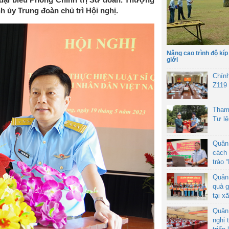
h ủy Trung đoàn chủ trì Hội nghị.
Nâng cao trình độ kíp
giới
Chín
Z119
Tham
Tư l
Quân
cách 
trào 
Quân
quà g
tại x
Quân
nghị 