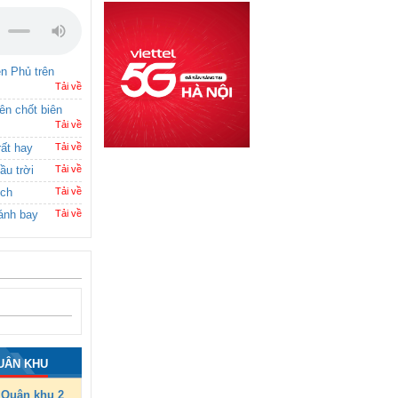
ên Phủ trên
Tải về
rên chốt biên
Tải về
rất hay
Tải về
ầu trời
Tải về
ích
Tải về
ánh bay
Tải về
UÂN KHU
Quân khu 2