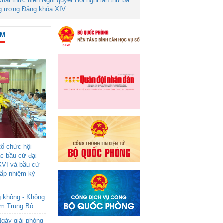
 khai thực hiện Nghị quyết Hội nghị lần thứ ba
g ương Đảng khóa XIV
ÂM
ổ chức hội
ác bầu cử đại
XVI và bầu cử
cấp nhiệm kỳ
g không - Không
am Trung Bộ
gày giải phóng