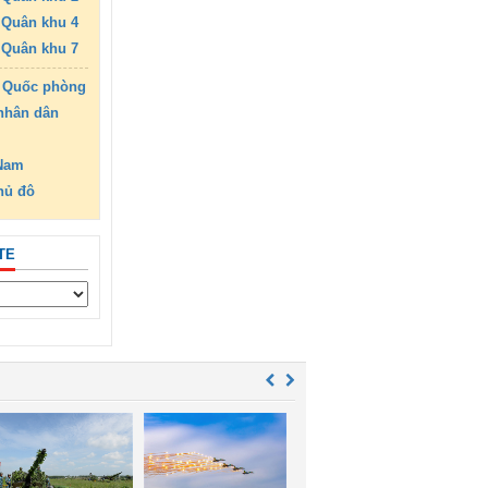
Quân khu 4
Quân khu 7
 Quốc phòng
nhân dân
 Nam
hủ đô
TE