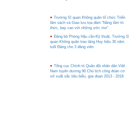
Trường Sĩ quan Không quân tổ chức Triển
lãm sách và Giao lưu tọa đàm “Nâng tầm tri
thức, bay cao với những ước mơ”
Đảng bộ Phòng Hậu cần-Kỹ thuật, Trường S
quan Không quân trao tặng Huy hiệu 30 năm
tuổi Đảng cho 3 đảng viên
Tổng cục Chính trị Quân đội nhân dân Việt
Nam tuyên dương 90 Chủ tịch công đoàn cơ
sở xuất sắc tiêu biểu, giai đoạn 2013 - 2018