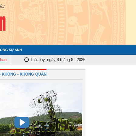
ÓNG SỰ ẢNH
ểm tra Quân ủy Trung ương tập huấn nghiệp vụ công tác kiểm tra, giám sát
Thứ bảy, ngày 8 tháng 8 , 2026
 KHÔNG - KHÔNG QUÂN