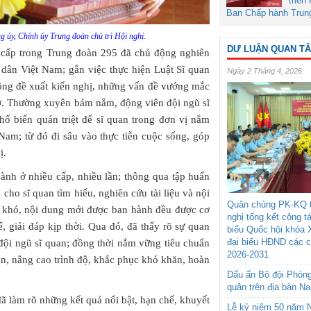
triển
Ban Chấp hành Trun
 ủy, Chính ủy Trung đoàn chủ trì Hội nghị.
DƯ LUẬN QUAN T
 cấp trong Trung đoàn 295 đã chủ động nghiên
dân Việt Nam; gắn việc thực hiện Luật Sĩ quan
Ngày 2 Tháng 4, 2026
 động đề xuất kiến nghị, những vấn đề vướng mắc
 gỡ. Thường xuyên bám nắm, động viên đội ngũ sĩ
hổ biến quán triệt để sĩ quan trong đơn vị nắm
Nam; từ đó đi sâu vào thực tiễn cuộc sống, góp
ị.
hành ở nhiều cấp, nhiều lần; thông qua tập huấn
 cho sĩ quan tìm hiểu, nghiên cứu tài liệu và nội
Quân chủng PK-KQ t
ề khó, nội dung mới được ban hành đều được cơ
nghị tổng kết công t
, giải đáp kịp thời. Qua đó, đã thấy rõ sự quan
biểu Quốc hội khóa 
đại biểu HĐND các 
đội ngũ sĩ quan; đồng thời nắm vững tiêu chuẩn
2026-2031
ện, nâng cao trình độ, khắc phục khó khăn, hoàn
Dấu ấn Bộ đội Phòn
quân trên địa bàn N
đã làm rõ những kết quả nổi bật, hạn chế, khuyết
Lễ kỷ niệm 50 năm N