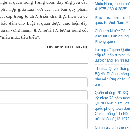
 ngũ sĩ quan trong Trung đoàn đáp ứng yêu cầu
Miền Nam, thống nhấ
4-1975 / 30-4-2025)
ự phù hợp giữa Luật với các văn bản quy phạm
ất cập trong tổ chức triển khai thực hiện và đề
Khai mạc Triển lãm
quốc tế Việt Nam 20
; bảo đảm cho Luật Sĩ quan được thực hiện đầy
 quan vững mạnh, thực sự là lực lượng nòng cốt
Chủ tịch Nước Tô L
việc tại Quân chủng
“mẫu mực, tiêu biểu”.
Không quân
Tin, ảnh: HỮU NGHỊ
Lương sĩ quan Quân 
cấp tá, cấp tướng t
được tăng lên nhiều
Thi đua Quyết thắng 
Bộ đội Phòng không
bảo vệ vững chắc vù
gia
Quân chủng PK-KQ t
kỷ niệm 73 năm ngày
QĐND Việt Nam, 28 
quốc phòng toàn dâ
Chiến thắng “Hà Nội 
trên không” (12-1972
Chính trị, tinh thần 