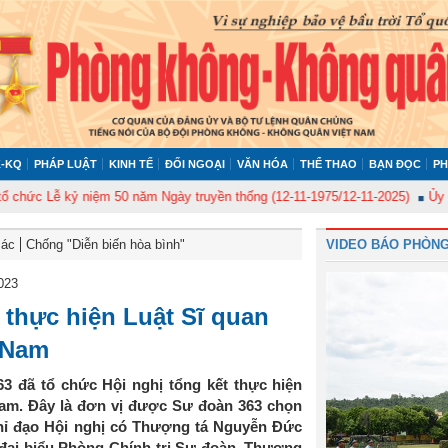
-KQ
PHÁP LUẬT
KINH TẾ
ĐỐI NGOẠI
VĂN HÓA
THỂ THAO
BẠN ĐỌC
PH
 Lễ kỷ niệm 50 năm Ngày truyền thống (12-11-1975/12-11-2025)
Ủy ban Ki
Bác
Chống "Diễn biến hòa bình"
VIDEO BÁO PHÒNG
023
 thực hiện Luật Sĩ quan
 Nam
3 đã tổ chức Hội nghị tổng kết thực hiện
Nam. Đây là đơn vị được Sư đoàn 363 chọn
chỉ đạo Hội nghị có Thượng tá Nguyễn Đức
 đại biểu Phòng Chính trị Sư đoàn. Thượng