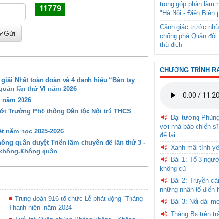
trọng góp phần làm 
"Hà Nội - Điện Biên 
Cảnh giác trước nhữ
Gửi
chống phá Quân đội 
thù địch
CHƯƠNG TRÌNH R
iải Nhất toàn đoàn và 4 danh hiệu “Bàn tay
 quân lần thứ VI năm 2026
n năm 2026
với Trường Phổ thông Dân tộc Nội trú THCS
Đại tướng Phùn
với nhà báo chiến sĩ
t năm học 2025-2026
để lại
ng quân duyệt Triển lãm chuyên đề lần thứ 3 -
Xanh mãi tình yê
g không-Không quân
Bài 1: Tổ 3 ngườ
không cũ
Bài 2: Truyền c
những nhân tố điển 
Trung đoàn 916 tổ chức Lễ phát động “Tháng
Bài 3: Nối dài m
Thanh niên” năm 2024
Tháng Ba trên tr