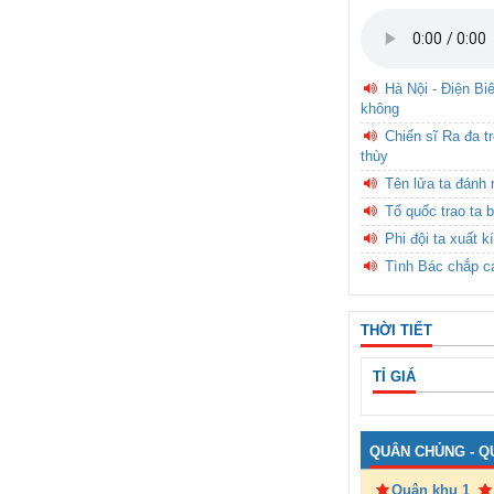
Hà Nội - Điện Bi
không
Chiến sĩ Ra đa t
thùy
Tên lửa ta đánh 
Tổ quốc trao ta b
Phi đội ta xuất k
Tình Bác chắp c
THỜI TIẾT
TỈ GIÁ
QUÂN CHỦNG - Q
Quân khu 1