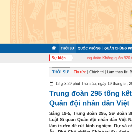
THỜI SỰ
QUỐC PHÒNG
QUÂN CHỦNG PK
72 tổ chức tập huấn cán bộ năm 2026
Sự kiện
Trung đoàn Không quân 920 tổ chức
THỜI SỰ
Tin tức
Chính trị
Làm theo lời 
13 giờ:29 phút Thứ sáu, ngày 19 tháng 5 , 2
Trung đoàn 295 tổng kết
Quân đội nhân dân Việt
Sáng 19-5, Trung đoàn 295, Sư đoàn 36
Luật Sĩ quan Quân đội nhân dân Việt 
làm trước để rút kinh nghiệm. Dự và 
Ất - Phó Chủ nhiệm Chính trị Sư đoàn,