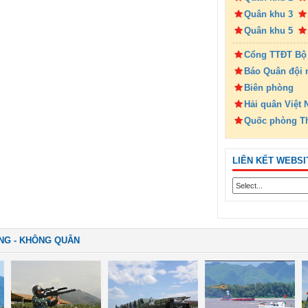
Quân khu 3
Quân khu 5
Cổng TTĐT Bộ
Báo Quân đội 
Biên phòng
Hải quân Việt
Quốc phòng T
LIÊN KẾT WEBSI
NG - KHÔNG QUÂN