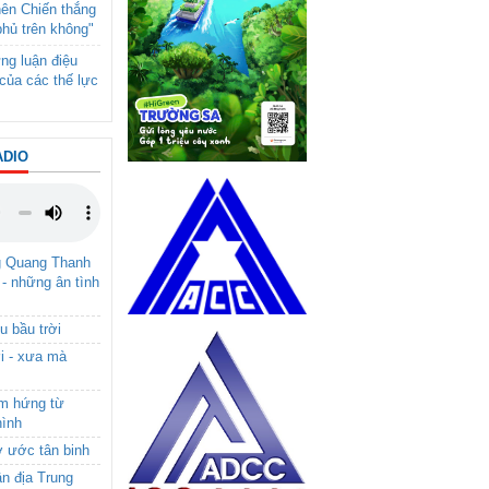
nên Chiến thắng
phủ trên không"
ng luận điệu
của các thế lực
ADIO
g Quang Thanh
 - những ân tình
u bầu trời
i - xưa mà
ảm hứng từ
hình
ơ ước tân binh
ận địa Trung