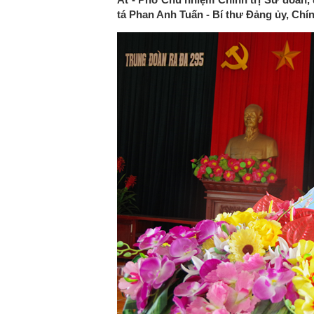
tá Phan Anh Tuấn - Bí thư Đảng ủy, Chín