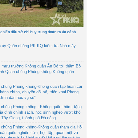
 chiến đấu sở chỉ huy trung đoàn ra đa cảnh
h ủy Quân chủng PK-KQ kiểm tra Nhà máy
 mưu trưởng Không quân Ấn Độ tới thăm Bộ
ệnh Quân chủng Phòng không-Không quân
 chủng Phòng không-Không quân tập huấn cải
hành chính, chuyển đổi số, triển khai Phong
“Bình dân học vụ số”
 chủng Phòng không - Không quân thăm, tặng
ia đình chính sách, học sinh nghèo vượt khó
ã Tây Giang, thành phố Đà nẵng
 chủng Phòng không-Không quân tham gia Hội
toàn quốc nghiên cứu, học tập, quán triệt và