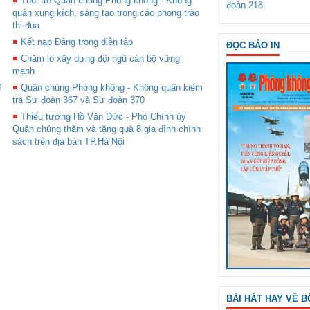
Tuổi trẻ Quân chủng Phòng không - Không
đoàn 218
quân xung kích, sáng tạo trong các phong trào
thi đua
Kết nạp Đảng trong diễn tập
ĐỌC BÁO IN
Chăm lo xây dựng đội ngũ cán bộ vững
mạnh
ĩ
Quân chủng Phòng không - Không quân kiểm
tra Sư đoàn 367 và Sư đoàn 370
Thiếu tướng Hồ Văn Đức - Phó Chính ủy
Quân chủng thăm và tặng quà 8 gia đình chính
sách trên địa bàn TP.Hà Nội
BÀI HÁT HAY VỀ B