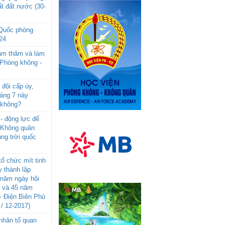
t đất nước (30-
 Quốc phòng
24
âm thăm và làm
 Phòng không -
đội cấp úy,
háng 7 này
 không?
- động lực để
-Không quân
ng trời quốc
ổ chức mít tinh
 thành lập
năm ngày hội
n và 45 năm
- Điện Biên Phủ
 / 12-2017)
- nhân tố quan