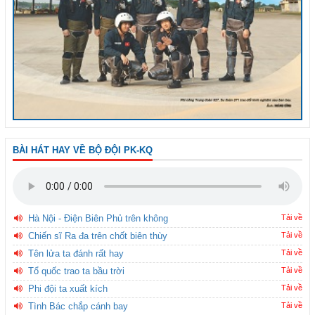
BÀI HÁT HAY VỀ BỘ ĐỘI PK-KQ
Hà Nội - Điện Biên Phủ trên không
Tải về
Chiến sĩ Ra đa trên chốt biên thùy
Tải về
Tên lửa ta đánh rất hay
Tải về
Tổ quốc trao ta bầu trời
Tải về
Phi đội ta xuất kích
Tải về
Tình Bác chắp cánh bay
Tải về