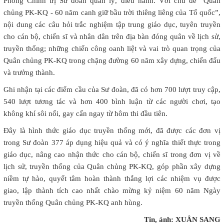
Phòng Chính trị Sư đoàn quản lý, điều hành. Với chủ đề “Quân
chủng PK-KQ - 60 năm canh giữ bầu trời thiêng liêng của Tổ quốc”,
nội dung các câu hỏi trắc nghiệm tập trung giáo dục, tuyên truyền
cho cán bộ, chiến sĩ và nhân dân trên địa bàn đóng quân về lịch sử,
truyền thống; những chiến công oanh liệt và vai trò quan trọng của
Quân chủng PK-KQ trong chặng đường 60 năm xây dựng, chiến đấu
và trưởng thành.
Ghi nhận tại các điểm cầu của Sư đoàn, đã có hơn 700 lượt truy cập,
540 lượt tương tác và hơn 400 bình luận từ các người chơi, tạo
không khí sôi nổi, gay cấn ngay từ hôm thi đầu tiên.
Đây là hình thức giáo dục truyền thống mới, đã được các đơn vị
trong Sư đoàn 377 áp dụng hiệu quả và có ý nghĩa thiết thực trong
giáo dục, nâng cao nhận thức cho cán bộ, chiến sĩ trong đơn vị về
lịch sử, truyền thống của Quân chủng PK-KQ, góp phần xây dựng
niềm tự hào, quyết tâm hoàn thành thắng lợi các nhiệm vụ được
giao, lập thành tích cao nhất chào mừng kỷ niệm 60 năm Ngày
truyền thống Quân chủng PK-KQ anh hùng.
Tin, ảnh: XUÂN SANG