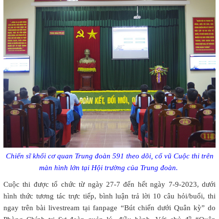
Chiến sĩ khối cơ quan Trung đoàn 591 theo dõi, cổ vũ Cuộc thi trên
màn hình lớn tại Hội trường của Trung đoàn.
Cuộc thi được tổ chức từ ngày 27-7 đến hết ngày 7-9-2023, dưới
hình thức tương tác trực tiếp, bình luận trả lời 10 câu hỏi/buổi, thi
ngay trên bài livestream tại fanpage “Bút chiến dưới Quân kỳ” do