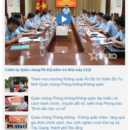
Chính ủy Quân chủng PK-KQ kiểm tra Nhà máy Z119
Tham mưu trưởng Không quân Ấn Độ tới thăm Bộ Tư
lệnh Quân chủng Phòng không-Không quân
Quân chủng Phòng không-Không quân tập huấn cải
cách hành chính, chuyển đổi số, triển khai Phong trào
“Bình dân học vụ số”
Quân chủng Phòng không - Không quân thăm, tặng quà
gia đình chính sách, học sinh nghèo vượt khó tại xã
Tây Giang, thành phố Đà nẵng