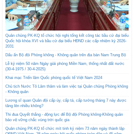
Quân chủng PK-KQ tổ chức hội nghị tổng kết công tác bầu cử đại biểu
Quốc hội khóa XVI và bầu cử đại biểu HĐND các cấp nhiệm kỳ 2026-
2031
Dấu ấn Bộ đội Phòng không - Không quân trên địa bàn Nam Trung Bộ
Lễ kỷ niệm 50 năm Ngày giải phóng Miền Nam, thống nhất đất nước
(30-4-1975 / 30-4-2025)
Khai mạc Triển lãm Quốc phòng quốc tế Việt Nam 2024
Chủ tịch Nước Tô Lâm thăm và làm việc tại Quân chủng Phòng không
- Không quân
Lương sĩ quan Quân đội cấp úy, cấp tá, cấp tướng tháng 7 này được
tăng lên nhiều không?
Thi đua Quyết thắng - động lực để Bộ đội Phòng không-Không quân
bảo vệ vững chắc vùng trời quốc gia
Quân chủng PK-KQ tổ chức mít tinh kỷ niệm 73 năm ngày thành lập
QĐND Việt Nam, 28 năm ngày hội quốc phòng toàn dân và 45 năm