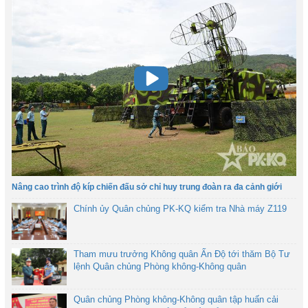
Nâng cao trình độ kíp chiến đấu sở chỉ huy trung đoàn ra đa cảnh giới
Chính ủy Quân chủng PK-KQ kiểm tra Nhà máy Z119
Tham mưu trưởng Không quân Ấn Độ tới thăm Bộ Tư
lệnh Quân chủng Phòng không-Không quân
Quân chủng Phòng không-Không quân tập huấn cải