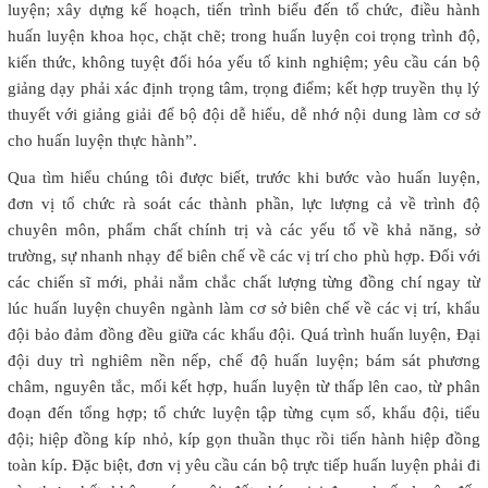
luyện; xây dựng kế hoạch, tiến trình biểu đến tổ chức, điều hành
huấn luyện khoa học, chặt chẽ; trong huấn luyện coi trọng trình độ,
kiến thức, không tuyệt đối hóa yếu tố kinh nghiệm; yêu cầu cán bộ
giảng dạy phải xác định trọng tâm, trọng điểm; kết hợp truyền thụ lý
thuyết với giảng giải để bộ đội dễ hiểu, dễ nhớ nội dung làm cơ sở
cho huấn luyện thực hành”.
Qua tìm hiểu chúng tôi được biết, trước khi bước vào huấn luyện,
đơn vị tổ chức rà soát các thành phần, lực lượng cả về trình độ
chuyên môn, phẩm chất chính trị và các yếu tố về khả năng, sở
trường, sự nhanh nhạy để biên chế về các vị trí cho phù hợp. Đối với
các chiến sĩ mới, phải nắm chắc chất lượng từng đồng chí ngay từ
lúc huấn luyện chuyên ngành làm cơ sở biên chế về các vị trí, khẩu
đội bảo đảm đồng đều giữa các khẩu đội. Quá trình huấn luyện, Đại
đội duy trì nghiêm nền nếp, chế độ huấn luyện; bám sát phương
châm, nguyên tắc, mối kết hợp, huấn luyện từ thấp lên cao, từ phân
đoạn đến tổng hợp; tổ chức luyện tập từng cụm số, khẩu đội, tiểu
đội; hiệp đồng kíp nhỏ, kíp gọn thuần thục rồi tiến hành hiệp đồng
toàn kíp. Đặc biệt, đơn vị yêu cầu cán bộ trực tiếp huấn luyện phải đi