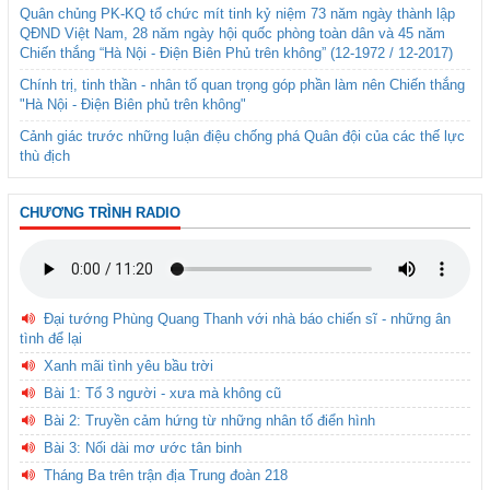
Quân chủng PK-KQ tổ chức mít tinh kỷ niệm 73 năm ngày thành lập
QĐND Việt Nam, 28 năm ngày hội quốc phòng toàn dân và 45 năm
Chiến thắng “Hà Nội - Điện Biên Phủ trên không” (12-1972 / 12-2017)
Chính trị, tinh thần - nhân tố quan trọng góp phần làm nên Chiến thắng
"Hà Nội - Điện Biên phủ trên không"
Cảnh giác trước những luận điệu chống phá Quân đội của các thế lực
thù địch
CHƯƠNG TRÌNH RADIO
Đại tướng Phùng Quang Thanh với nhà báo chiến sĩ - những ân
tình để lại
Xanh mãi tình yêu bầu trời
Bài 1: Tổ 3 người - xưa mà không cũ
Bài 2: Truyền cảm hứng từ những nhân tố điển hình
Bài 3: Nối dài mơ ước tân binh
Tháng Ba trên trận địa Trung đoàn 218