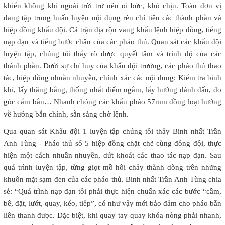
khiến không khí ngoài trời trở nên oi bức, khó chịu. Toàn đơn vị
đang tập trung huấn luyện nội dụng rèn chỉ tiêu các thành phần và
hiệp đồng khẩu đội. Cả trận địa rộn vang khẩu lệnh hiệp đồng, tiếng
nạp đạn và tiếng bước chân của các pháo thủ. Quan sát các khẩu đội
luyện tập, chúng tôi thấy rõ được quyết tâm và trình độ của các
thành phần. Dưới sự chỉ huy của khẩu đội trưởng, các pháo thủ thao
tác, hiệp đồng nhuần nhuyễn, chính xác các nội dung: Kiểm tra binh
khí, lấy thăng bằng, thống nhất điểm ngắm, lấy hướng đánh dấu, đo
góc cấm bắn… Nhanh chóng các khẩu pháo 57mm đồng loạt hướng
về hướng bắn chính, sẵn sàng chờ lệnh.
Qua quan sát Khẩu đội 1 luyện tập chúng tôi thấy Binh nhất Trần
Anh Tùng - Pháo thủ số 5 hiệp đồng chặt chẽ cùng đồng đội, thực
hiện một cách nhuần nhuyễn, dứt khoát các thao tác nạp đạn. Sau
quá trình luyện tập, từng giọt mồ hôi chảy thành dòng trên những
khuôn mặt sạm đen của các pháo thủ. Binh nhất Trần Anh Tùng chia
sẻ: “Quá trình nạp đạn tôi phải thực hiện chuẩn xác các bước “cầm,
bê, đặt, lướt, quay, kéo, tiếp”, có như vậy mới bảo đảm cho pháo bắn
liên thanh được. Đặc biệt, khi quay tay quay khóa nòng phải nhanh,