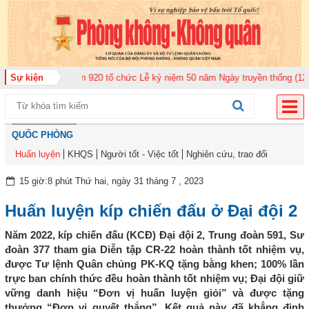
đoàn Không quân 920 tổ chức Lễ kỷ niệm 50 năm Ngày truyền thống (12-11-1
Sự kiện
QUỐC PHÒNG
Huấn luyện
KHQS
Người tốt - Việc tốt
Nghiên cứu, trao đổi
15 giờ:8 phút Thứ hai, ngày 31 tháng 7 , 2023
Huấn luyện kíp chiến đấu ở Đại đội 2
Năm 2022, kíp chiến đấu (KCĐ) Đại đội 2, Trung đoàn 591, Sư
đoàn 377 tham gia Diễn tập CR-22 hoàn thành tốt nhiệm vụ,
được Tư lệnh Quân chủng PK-KQ tặng bằng khen; 100% lần
trực ban chính thức đều hoàn thành tốt nhiệm vụ; Đại đội giữ
vững danh hiệu “Đơn vị huấn luyện giỏi” và được tặng
thưởng “Đơn vị quyết thắng”. Kết quả này đã khẳng định