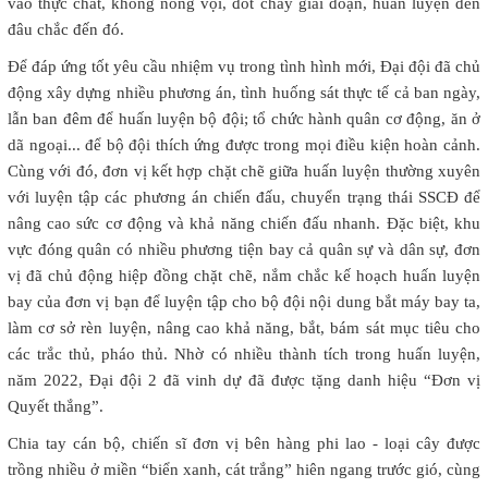
vào thực chất, không nóng vội, đốt cháy giai đoạn, huấn luyện đến
đâu chắc đến đó.
Để đáp ứng tốt yêu cầu nhiệm vụ trong tình hình mới, Đại đội đã chủ
động xây dựng nhiều phương án, tình huống sát thực tế cả ban ngày,
lẫn ban đêm để huấn luyện bộ đội; tổ chức hành quân cơ động, ăn ở
dã ngoại... để bộ đội thích ứng được trong mọi điều kiện hoàn cảnh.
Cùng với đó, đơn vị kết hợp chặt chẽ giữa huấn luyện thường xuyên
với luyện tập các phương án chiến đấu, chuyển trạng thái SSCĐ để
nâng cao sức cơ động và khả năng chiến đấu nhanh. Đặc biệt, khu
vực đóng quân có nhiều phương tiện bay cả quân sự và dân sự, đơn
vị đã chủ động hiệp đồng chặt chẽ, nắm chắc kế hoạch huấn luyện
bay của đơn vị bạn để luyện tập cho bộ đội nội dung bắt máy bay ta,
làm cơ sở rèn luyện, nâng cao khả năng, bắt, bám sát mục tiêu cho
các trắc thủ, pháo thủ. Nhờ có nhiều thành tích trong huấn luyện,
năm 2022, Đại đội 2 đã vinh dự đã được tặng danh hiệu “Đơn vị
Quyết thắng”.
Chia tay cán bộ, chiến sĩ đơn vị bên hàng phi lao - loại cây được
trồng nhiều ở miền “biển xanh, cát trắng” hiên ngang trước gió, cùng