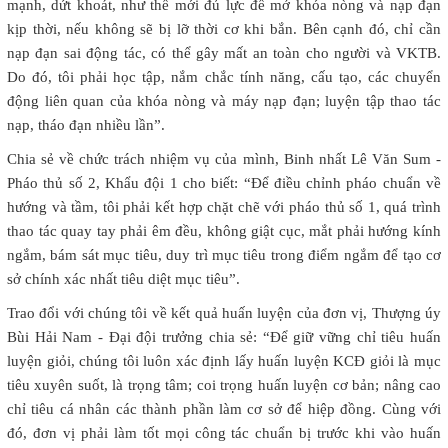
mạnh, dứt khoát, như thế mới đủ lực để mở khóa nòng và nạp đạn
kịp thời, nếu không sẽ bị lỡ thời cơ khi bắn. Bên cạnh đó, chỉ cần
nạp đạn sai động tác, có thể gây mất an toàn cho người và VKTB.
Do đó, tôi phải học tập, nắm chắc tính năng, cấu tạo, các chuyển
động liên quan của khóa nòng và máy nạp đạn; luyện tập thao tác
nạp, tháo đạn nhiều lần”.
Chia sẻ về chức trách nhiệm vụ của mình, Binh nhất Lê Văn Sum -
Pháo thủ số 2, Khẩu đội 1 cho biết: “Để điều chỉnh pháo chuẩn về
hướng và tầm, tôi phải kết hợp chặt chẽ với pháo thủ số 1, quá trình
thao tác quay tay phải êm đều, không giật cục, mắt phải hướng kính
ngắm, bám sát mục tiêu, duy trì mục tiêu trong điểm ngắm để tạo cơ
sở chính xác nhất tiêu diệt mục tiêu”.
Trao đổi với chúng tôi về kết quả huấn luyện của đơn vị, Thượng úy
Bùi Hải Nam - Đại đội trưởng chia sẻ: “Để giữ vững chỉ tiêu huấn
luyện giỏi, chúng tôi luôn xác định lấy huấn luyện KCĐ giỏi là mục
tiêu xuyên suốt, là trọng tâm; coi trọng huấn luyện cơ bản; nâng cao
chỉ tiêu cá nhân các thành phần làm cơ sở để hiệp đồng. Cùng với
đó, đơn vị phải làm tốt mọi công tác chuẩn bị trước khi vào huấn