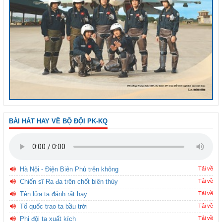
BÀI HÁT HAY VỀ BỘ ĐỘI PK-KQ
Hà Nội - Điện Biên Phủ trên không
Tải về
Chiến sĩ Ra đa trên chốt biên thùy
Tải về
Tên lửa ta đánh rất hay
Tải về
Tổ quốc trao ta bầu trời
Tải về
Phi đội ta xuất kích
Tải về