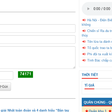
Hà Nội - Điện Bi
không
Chiến sĩ Ra đa t
thùy
Tên lửa ta đánh 
Tổ quốc trao ta b
Phi đội ta xuất k
Tình Bác chắp c
THỜI TIẾT
TỈ GIÁ
Gửi
QUÂN CHỦNG - Q
iải Nhất toàn đoàn và 4 danh hiệu “Bàn tay
Quân khu 1