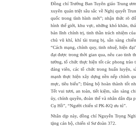
Đồng chí Trưởng Ban Tuyên giáo Trung ươn
xuyên quán triệt sâu sắc về Nghị quyết Tru
quốc trong tình hình mới”; nhận thức rõ đố
hình thế giới, khu vực, những khó khăn, thá
bản lĩnh chính trị, tinh thần trách nhiệm củ
chủ vũ khí, khí tài trang bị, sẵn sàng c
“Cách mạng, chính quy, tinh nhuệ, hiện đại
đạt được trong thời gian qua, nêu cao tinh 
tưởng, tổ chức thực hiện tốt các phong trào 
đảng viên, các tổ chức trong huấn luyện, 
mạnh thực hiện xây dựng nền nếp chính q
mực, tiêu biểu”; Đảng bộ hoàn thành tốt 
Tết vui tươi, an toàn, tiết kiệm, sẵn sàng c
ủy, chính quyền, đoàn thể và nhân dân địa 
Cụ Hồ”, “Người chiến sĩ PK-KQ ưu tú”.
Nhân dịp này, đồng chí Nguyễn Trọng Nghĩa
tặng cán bộ, chiến sĩ Sư đoàn 372.