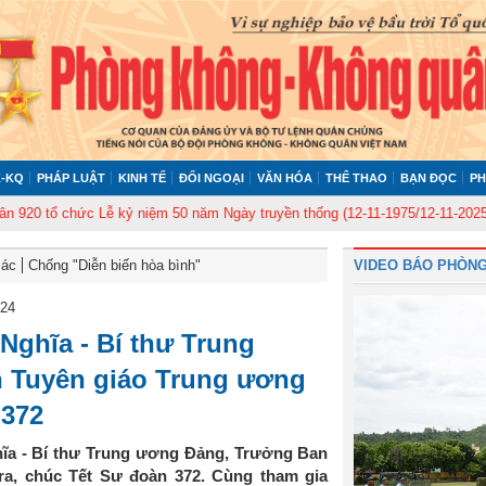
-KQ
PHÁP LUẬT
KINH TẾ
ĐỐI NGOẠI
VĂN HÓA
THỂ THAO
BẠN ĐỌC
PH
 chức Lễ kỷ niệm 50 năm Ngày truyền thống (12-11-1975/12-11-2025)
Ủy b
Bác
Chống "Diễn biến hòa bình"
VIDEO BÁO PHÒNG
024
Nghĩa - Bí thư Trung
 Tuyên giáo Trung ương
 372
hĩa - Bí thư Trung ương Đảng, Trưởng Ban
ra, chúc Tết Sư đoàn 372. Cùng tham gia