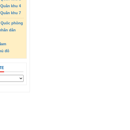
Quân khu 4
Quân khu 7
 Quốc phòng
nhân dân
 Nam
hủ đô
TE