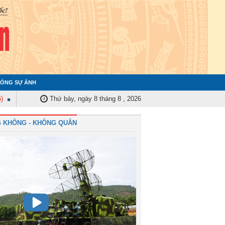
ÓNG SỰ ẢNH
an Kiểm tra Quân ủy Trung ương tập huấn nghiệp vụ công tác kiểm tra, giá
Thứ bảy, ngày 8 tháng 8 , 2026
 KHÔNG - KHÔNG QUÂN