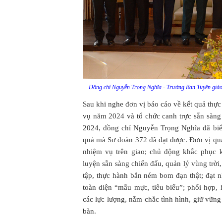
Đồng chí Nguyễn Trọng Nghĩa - Trưởng Ban Tuyên giáo 
Sau khi nghe đơn vị báo cáo về kết quả th
vụ năm 2024 và tổ chức canh trực sẵn sàng
2024, đồng chí Nguyễn Trọng Nghĩa đã biể
quả mà Sư đoàn 372 đã đạt được. Đơn vị quán
nhiệm vụ trên giao; chủ động khắc phục 
luyện sẵn sàng chiến đấu, quản lý vùng trời
tập, thực hành bắn ném bom đạn thật; đạt 
toàn diện “mẫu mực, tiêu biểu”; phối hợp,
các lực lượng, nắm chắc tình hình, giữ vững a
bàn.