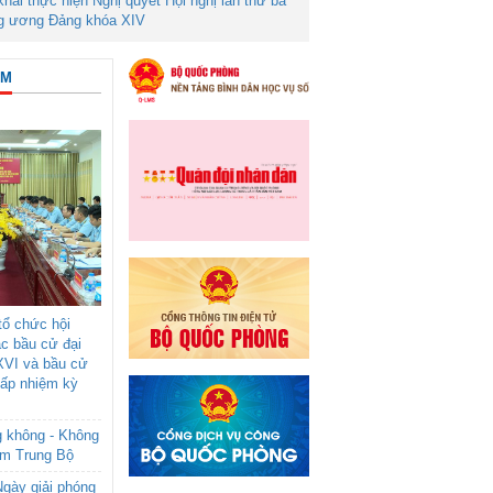
 khai thực hiện Nghị quyết Hội nghị lần thứ ba
g ương Đảng khóa XIV
ÂM
ổ chức hội
ác bầu cử đại
XVI và bầu cử
cấp nhiệm kỳ
g không - Không
am Trung Bộ
gày giải phóng