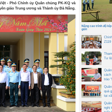
Việt - Phó Chính ủy Quân chủng PK-KQ và
yên giáo Trung ương và Thành ủy Đà Nẵng.
Nâng cao trình độ kíp
giới
Chín
Z119
Tham
Tư l
Quân
cách 
trào 
Quân
quà g
tại x
Quân
nghị 