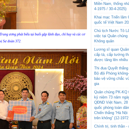
Miền Nam, thống nhấ
4-1975 / 30-4-2025)
Khai mạc Triển lãm
quốc tế Việt Nam 20
Chủ tịch Nước Tô L
ung ương phát biểu tại buổi gặp lãnh đạo, chỉ huy và các cơ
việc tại Quân chủng
Không quân
vị Sư đoàn 372.
Lương sĩ quan Quân 
cấp tá, cấp tướng t
được tăng lên nhiều
Thi đua Quyết thắng 
Bộ đội Phòng không
bảo vệ vững chắc vù
gia
Quân chủng PK-KQ t
kỷ niệm 73 năm ngày
QĐND Việt Nam, 28 
quốc phòng toàn dâ
Chiến thắng “Hà Nội 
trên không” (12-1972
Chính trị, tinh thần 