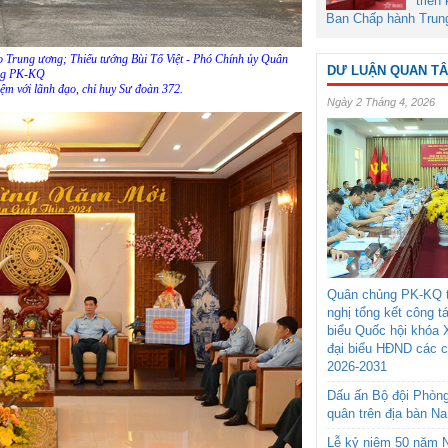
triển
Ban Chấp hành Trun
 Trung ương; Thiếu tướng Bùi Tố Việt - Phó Chính ủy Quân
DƯ LUẬN QUAN T
ng PK-KQ
ệm với lãnh đạo, chỉ huy Sư đoàn 372.
Ngày 2 Tháng 4, 2026
Quân chủng PK-KQ t
nghị tổng kết công t
biểu Quốc hội khóa 
đại biểu HĐND các 
2026-2031
Dấu ấn Bộ đội Phòn
quân trên địa bàn N
Lễ kỷ niệm 50 năm N