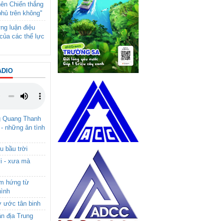
nên Chiến thắng
phủ trên không"
ng luận điệu
của các thế lực
ADIO
g Quang Thanh
 - những ân tình
u bầu trời
i - xưa mà
ảm hứng từ
hình
ơ ước tân binh
ận địa Trung