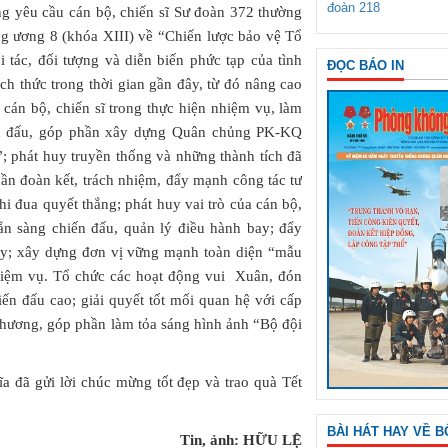
đoàn 218
g yêu cầu cán bộ, chiến sĩ Sư đoàn 372 thường
ng ương 8 (khóa XIII) về “Chiến lược bảo vệ Tổ
i tác, đối tượng và diễn biến phức tạp của tình
ĐỌC BÁO IN
ch thức trong thời gian gần đây, từ đó nâng cao
a cán bộ, chiến sĩ trong thực hiện nhiệm vụ, làm
hiến đấu, góp phần xây dựng Quân chủng PK-KQ
”; phát huy truyền thống và những thành tích đã
thần đoàn kết, trách nhiệm, đẩy mạnh công tác tư
thi đua quyết thắng; phát huy vai trò của cán bộ,
sẵn sàng chiến đấu, quản lý điều hành bay; đẩy
uy; xây dựng đơn vị vững mạnh toàn diện “mẫu
nhiệm vụ. Tổ chức các hoạt động vui Xuân, đón
hiến đấu cao; giải quyết tốt mối quan hệ với cấp
phương, góp phần làm tỏa sáng hình ảnh “Bộ đội
 đã gửi lời chúc mừng tốt đẹp và trao quà Tết
BÀI HÁT HAY VỀ B
Tin, ảnh: HỮU LỆ