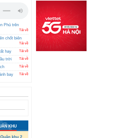
ên Phủ trên
Tải về
rên chốt biên
Tải về
rất hay
Tải về
ầu trời
Tải về
ích
Tải về
ánh bay
Tải về
UÂN KHU
Quân khu 2