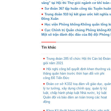
vàng” tại Hội thi Thợ giỏi ngành cơ khí toàn
Sư đoàn 367 tập huấn công tác Tuyên huấ
Trung đoàn 910 ký kết giao ước kết nghĩa 
Đồng Xuân
Học viện Phòng không-Không quân tổng kế
Cục Chính trị Quân chủng Phòng không-Khô
Một số trận đánh độc đáo của Bộ đội Phòn
Tin khác
Trung đoàn 285 tổ chức Hội thi Cán bộ Đoàn
giỏi năm 2021
Hội nghị công bố quyết định khen thưởng và
thăng quân hàm trước thời hạn đối với phi
công Đỗ Tiến Đức
Đoàn cơ sở K332 toạ đàm về giáo dục, quả
lý tư tưởng, xây dựng chính quy, quản lý kỷ
luật, chấp hành pháp luật Nhà nước, kỷ luật
Quân đội và bảo đảm an toàn trong các hoạt
động
Khoa Kỹ thuật hàng không tổ chức gặp mặt