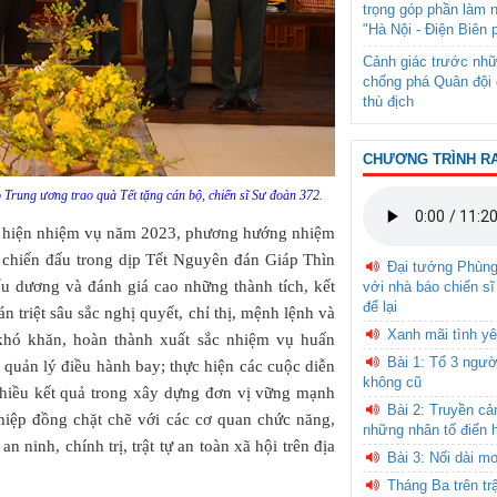
trọng góp phần làm 
"Hà Nội - Điện Biên 
Cảnh giác trước nhữ
chống phá Quân đội 
thù địch
CHƯƠNG TRÌNH R
Trung ương trao quà Tết tặng cán bộ, chiến sĩ Sư đoàn 372.
ực hiện nhiệm vụ năm 2023, phương hướng nhiệm
 chiến đấu trong dịp Tết Nguyên đán Giáp Thìn
Đại tướng Phùn
u dương và đánh giá cao những thành tích, kết
với nhà báo chiến sĩ
để lại
 triệt sâu sắc nghị quyết, chỉ thị, mệnh lệnh và
Xanh mãi tình yê
khó khăn, hoàn thành xuất sắc nhiệm vụ huấn
Bài 1: Tổ 3 ngườ
, quản lý điều hành bay; thực hiện các cuộc diễn
không cũ
nhiều kết quả trong xây dựng đơn vị vững mạnh
Bài 2: Truyền c
 hiệp đồng chặt chẽ với các cơ quan chức năng,
những nhân tố điển 
n ninh, chính trị, trật tự an toàn xã hội trên địa
Bài 3: Nối dài m
Tháng Ba trên tr