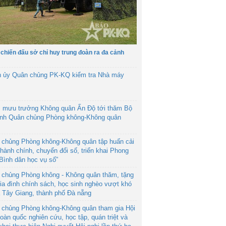
 chiến đấu sở chỉ huy trung đoàn ra đa cảnh
h ủy Quân chủng PK-KQ kiểm tra Nhà máy
 mưu trưởng Không quân Ấn Độ tới thăm Bộ
ệnh Quân chủng Phòng không-Không quân
 chủng Phòng không-Không quân tập huấn cải
hành chính, chuyển đổi số, triển khai Phong
“Bình dân học vụ số”
 chủng Phòng không - Không quân thăm, tặng
ia đình chính sách, học sinh nghèo vượt khó
ã Tây Giang, thành phố Đà nẵng
 chủng Phòng không-Không quân tham gia Hội
toàn quốc nghiên cứu, học tập, quán triệt và