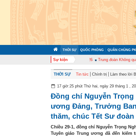
THỜI SỰ
QUỐC PHÒNG
QUÂN CHỦNG PK
oàn 372 tổ chức tập huấn cán bộ năm 2026
Sự kiện
Trung đoàn Không quân 920 tổ
THỜI SỰ
Tin tức
Chính trị
Làm theo lời 
17 giờ:25 phút Thứ hai, ngày 29 tháng 1 , 2
Đồng chí Nguyễn Trọng 
ương Đảng, Trưởng Ban
thăm, chúc Tết Sư đoàn
Chiều 29-1, đồng chí Nguyễn Trọng Ng
Tuyên giáo Trung ương đã đến kiểm t