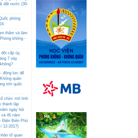
t đất nước (30-
 Quốc phòng
24
âm thăm và làm
 Phòng không -
đội cấp úy,
háng 7 này
 không?
- động lực để
-Không quân
ng trời quốc
ổ chức mít tinh
 thành lập
năm ngày hội
n và 45 năm
- Điện Biên Phủ
 / 12-2017)
- nhân tố quan