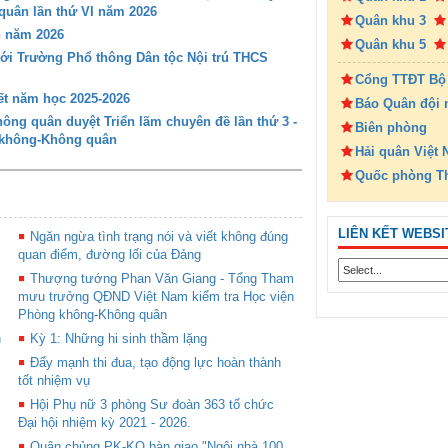
 quân lần thứ VI năm 2026
Quân khu 3
n năm 2026
Quân khu 5
với Trường Phổ thông Dân tộc Nội trú THCS
Cổng TTĐT Bộ
t năm học 2025-2026
Báo Quân đội 
ng quân duyệt Triển lãm chuyên đề lần thứ 3 -
Biên phòng
g không-Không quân
Hải quân Việt
Quốc phòng T
LIÊN KẾT WEBSI
Ngăn ngừa tình trạng nói và viết không đúng
quan điểm, đường lối của Đảng
Thượng tướng Phan Văn Giang - Tổng Tham
mưu trưởng QĐND Việt Nam kiểm tra Học viện
Phòng không-Không quân
n
Kỳ 1: Những hi sinh thầm lặng
Đẩy mạnh thi đua, tạo động lực hoàn thành
tốt nhiệm vụ
Hội Phụ nữ 3 phòng Sư đoàn 363 tổ chức
Đại hội nhiệm kỳ 2021 - 2026.
Quân chủng PK-KQ bàn giao "Ngôi nhà 100