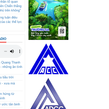
- nhân tố quan
nên Chiến thắng
phủ trên không"
ng luận điệu
của các thế lực
ADIO
g Quang Thanh
 - những ân tình
u bầu trời
i - xưa mà
ảm hứng từ
hình
ơ ước tân binh