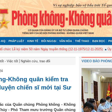
-KQ
PHÁP LUẬT
KINH TẾ
ĐỐI NGOẠI
VĂN HÓA
THỂ THAO
BẠN ĐỌC
PH
Lễ kỷ niệm 50 năm Ngày truyền thống (12-11-1975/12-11-2025)
Ủy ban Kiể
ốt - Việc tốt
Nghiên cứu, trao đổi
VIDEO BÁO PHÒNG
24
g-Không quân kiểm tra
luyện chiến sĩ mới tại Sư
 tác của Quân chủng Phòng không - Không
 Thủy - Phó Tham mưu trưởng Quân chủng