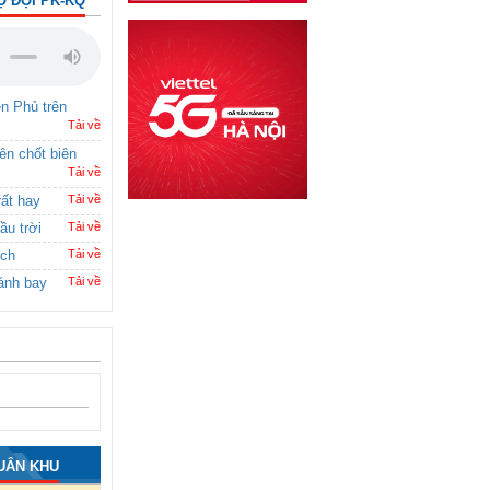
Ộ ĐỘI PK-KQ
ên Phủ trên
Tải về
rên chốt biên
Tải về
rất hay
Tải về
ầu trời
Tải về
ích
Tải về
ánh bay
Tải về
UÂN KHU