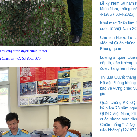
Lễ kỷ niệm 50 năm N
Miền Nam, thống nhấ
4-1975 / 30-4-2025)
Khai mạc Triển lãm
quốc tế Việt Nam 20
Chủ tịch Nước Tô L
việc tại Quân chủng
Không quân
o trường huấn luyện chiến sĩ mới
Lương sĩ quan Quân 
n Chiến sĩ mới, Sư đoàn 375.
cấp tá, cấp tướng t
được tăng lên nhiều
Thi đua Quyết thắng 
Bộ đội Phòng không
bảo vệ vững chắc vù
gia
Quân chủng PK-KQ t
kỷ niệm 73 năm ngày
QĐND Việt Nam, 28 
quốc phòng toàn dâ
Chiến thắng “Hà Nội 
trên không” (12-1972