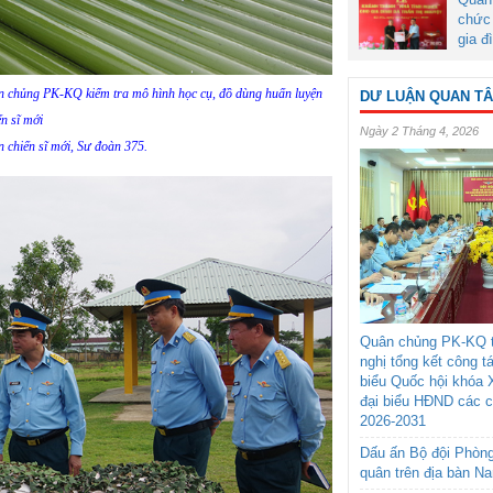
chức 
gia đ
 chủng PK-KQ kiểm tra mô hình học cụ, đồ dùng huấn luyện
DƯ LUẬN QUAN T
ến sĩ mới
Ngày 2 Tháng 4, 2026
n chiến sĩ mới, Sư đoàn 375.
Quân chủng PK-KQ t
nghị tổng kết công t
biểu Quốc hội khóa 
đại biểu HĐND các 
2026-2031
Dấu ấn Bộ đội Phòn
quân trên địa bàn N