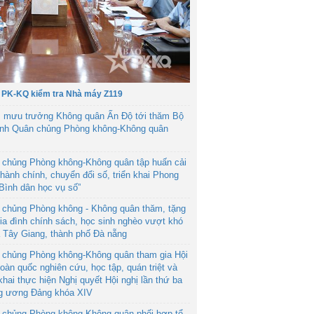
 PK-KQ kiểm tra Nhà máy Z119
 mưu trưởng Không quân Ấn Độ tới thăm Bộ
ệnh Quân chủng Phòng không-Không quân
 chủng Phòng không-Không quân tập huấn cải
hành chính, chuyển đổi số, triển khai Phong
“Bình dân học vụ số”
 chủng Phòng không - Không quân thăm, tặng
ia đình chính sách, học sinh nghèo vượt khó
ã Tây Giang, thành phố Đà nẵng
 chủng Phòng không-Không quân tham gia Hội
toàn quốc nghiên cứu, học tập, quán triệt và
 khai thực hiện Nghị quyết Hội nghị lần thứ ba
g ương Đảng khóa XIV
 chủng Phòng không-Không quân phối hợp tổ