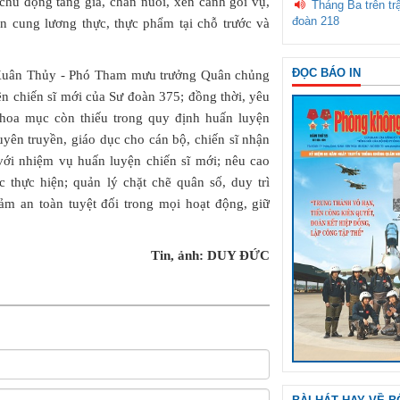
 chủ động tăng gia, chăn nuôi, xen canh gối vụ,
Tháng Ba trên tr
đoàn 218
n cung lương thực, thực phẩm tại chỗ trước và
ĐỌC BÁO IN
ễn Xuân Thủy - Phó Tham mưu trưởng Quân chủng
ện chiến sĩ mới của Sư đoàn 375; đồng thời, yêu
khoa mục còn thiếu trong quy định huấn luyện
uyên truyền, giáo dục cho cán bộ, chiến sĩ nhận
i với nhiệm vụ huấn luyện chiến sĩ mới; nêu cao
ức thực hiện; quản lý chặt chẽ quân số, duy trì
m an toàn tuyệt đối trong mọi hoạt động, giữ
Tin, ảnh: DUY ĐỨC