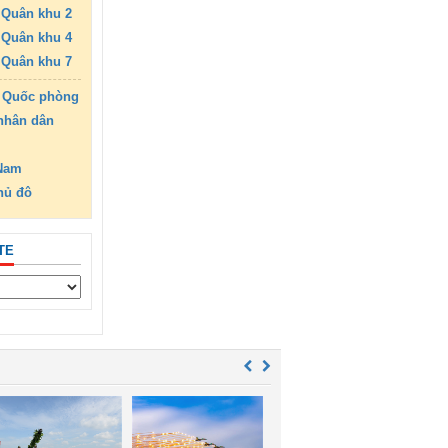
Quân khu 2
Quân khu 4
Quân khu 7
 Quốc phòng
nhân dân
 Nam
hủ đô
TE