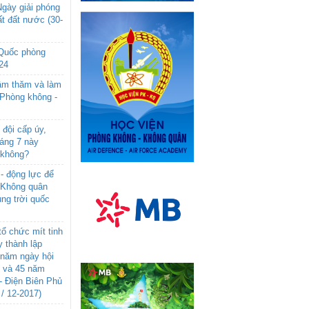
gày giải phóng
t đất nước (30-
 Quốc phòng
24
âm thăm và làm
 Phòng không -
đội cấp úy,
háng 7 này
 không?
- động lực để
-Không quân
ng trời quốc
ổ chức mít tinh
 thành lập
năm ngày hội
n và 45 năm
- Điện Biên Phủ
 / 12-2017)