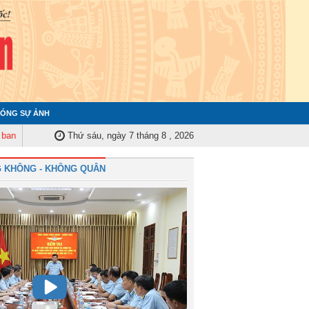
ÓNG SỰ ẢNH
m tra Quân ủy Trung ương tập huấn nghiệp vụ công tác kiểm tra, giám sát n
Thứ sáu, ngày 7 tháng 8 , 2026
 KHÔNG - KHÔNG QUÂN