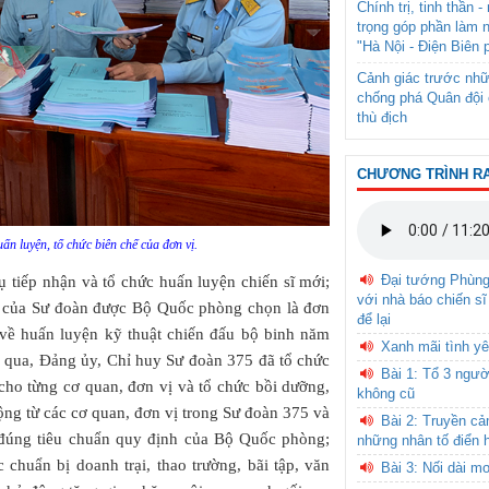
Chính trị, tinh thần 
trọng góp phần làm 
"Hà Nội - Điện Biên 
Cảnh giác trước nhữ
chống phá Quân đội 
thù địch
CHƯƠNG TRÌNH R
ấn luyện, tổ chức biên chế của đơn vị.
Đại tướng Phùn
tiếp nhận và tổ chức huấn luyện chiến sĩ mới;
với nhà báo chiến sĩ
ới của Sư đoàn được Bộ Quốc phòng chọn là đơn
để lại
 về huấn luyện kỹ thuật chiến đấu bộ binh năm
Xanh mãi tình yê
n qua, Đảng ủy, Chỉ huy Sư đoàn 375 đã tổ chức
Bài 1: Tổ 3 ngườ
 cho từng cơ quan, đơn vị và tổ chức bồi dưỡng,
không cũ
ng từ các cơ quan, đơn vị trong Sư đoàn 375 và
Bài 2: Truyền c
đúng tiêu chuẩn quy định của Bộ Quốc phòng;
những nhân tố điển 
 chuẩn bị doanh trại, thao trường, bãi tập, văn
Bài 3: Nối dài m