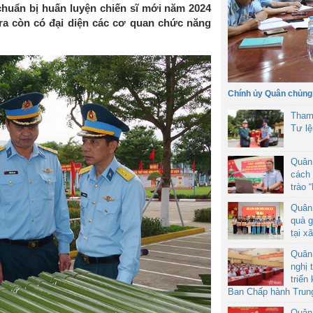
chuẩn bị huấn luyện chiến sĩ mới năm 2024
ra còn có đại diện các cơ quan chức năng
Chính ủy Quân chủng
Tham
Tư l
Quân
cách 
trào 
Quân
quà g
tại x
Quân
nghị 
triển
Ban Chấp hành Trun
Quân