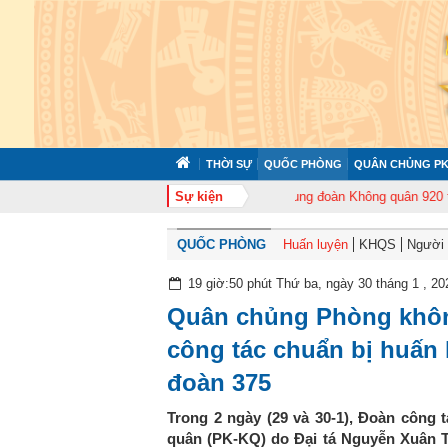
THỜI SỰ
QUỐC PHÒNG
QUÂN CHỦNG PK
2 tổ chức tập huấn cán bộ năm 2026
Sự kiện
Trung đoàn Không quân 920 tổ chức 
QUỐC PHÒNG
Huấn luyện
KHQS
Người t
19 giờ:50 phút Thứ ba, ngày 30 tháng 1 , 20
Quân chủng Phòng khôn
công tác chuẩn bị huấn 
đoàn 375
Trong 2 ngày (29 và 30-1), Đoàn công
quân (PK-KQ) do Đại tá Nguyễn Xuân