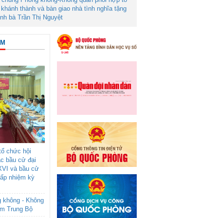
khánh thành và bàn giao nhà tình nghĩa tặng
ình bà Trần Thị Nguyệt
ÂM
ổ chức hội
ác bầu cử đại
XVI và bầu cử
cấp nhiệm kỳ
g không - Không
am Trung Bộ