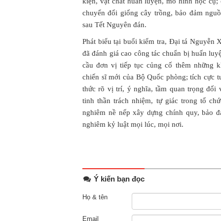
kiện, vật chất huấn luyện, mô hình học cụ;
chuyển đổi giống cây trồng, bảo đảm nguồ
sau Tết Nguyên đán.
Phát biểu tại buổi kiểm tra, Đại tá Nguy
đã đánh giá cao công tác chuẩn bị huấn luy
cầu đơn vị tiếp tục củng cố thêm những 
chiến sĩ mới của Bộ Quốc phòng; tích cực t
thức rõ vị trí, ý nghĩa, tầm quan trọng đố
tinh thần trách nhiệm, tự giác trong tổ ch
nghiêm nề nếp xây dựng chính quy, bảo đả
nghiêm kỷ luật mọi lúc, mọi nơi.
Ý kiến bạn đọc
Họ & tên
Email