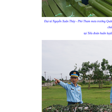
Đại tá Nguyễn Xuân Thủy - Phó Tham mưu trưởng Quân
chi
tại Tiểu đoàn huấn luyệ