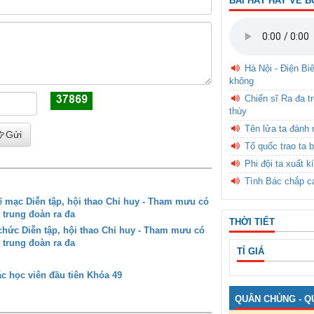
BÀI HÁT HAY VỀ B
Hà Nội - Điện Bi
không
Chiến sĩ Ra đa t
thùy
Tên lửa ta đánh 
Gửi
Tổ quốc trao ta b
Phi đội ta xuất k
Tình Bác chắp c
mạc Diễn tập, hội thao Chỉ huy - Tham mưu có
 trung đoàn ra đa
THỜI TIẾT
ức Diễn tập, hội thao Chỉ huy - Tham mưu có
 trung đoàn ra đa
TỈ GIÁ
c học viên đầu tiên Khóa 49
QUÂN CHỦNG - Q