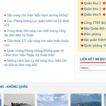
Quân khu 1
Quân khu 3
Quân khu 5
Sẵn sàng cho màn “diễu hành đường không”
Cục Phòng không Lục quân kiểm tra Lữ đoàn
Cổng TTĐT Bộ
573
Báo Quân đội 
i
Trung đoàn 240 nâng cao chất lượng công
Biên phòng
tác bảo đảm kỹ thuật
Hải quân Việt
Tiểu đoàn 177 sẵn sàng cho năm huấn luyện
mới
Quốc phòng T
Quân chủng Phòng không-Không quân tổ
chức thực hiện "Ngày Kỹ thuật mẫu"
LIÊN KẾT WEBSI
Những cách làm cụ thể trong thực hiện Chỉ
thị 624 tại Nhà máy A41
NG - KHÔNG QUÂN