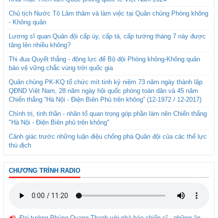
Chủ tịch Nước Tô Lâm thăm và làm việc tại Quân chủng Phòng không
- Không quân
Lương sĩ quan Quân đội cấp úy, cấp tá, cấp tướng tháng 7 này được
tăng lên nhiều không?
Thi đua Quyết thắng - động lực để Bộ đội Phòng không-Không quân
bảo vệ vững chắc vùng trời quốc gia
Quân chủng PK-KQ tổ chức mít tinh kỷ niệm 73 năm ngày thành lập
QĐND Việt Nam, 28 năm ngày hội quốc phòng toàn dân và 45 năm
Chiến thắng “Hà Nội - Điện Biên Phủ trên không” (12-1972 / 12-2017)
Chính trị, tinh thần - nhân tố quan trọng góp phần làm nên Chiến thắng
"Hà Nội - Điện Biên phủ trên không"
Cảnh giác trước những luận điệu chống phá Quân đội của các thế lực
thù địch
CHƯƠNG TRÌNH RADIO
Đại tướng Phùng Quang Thanh với nhà báo chiến sĩ - những ân