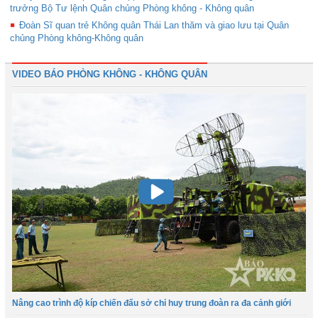
trưởng Bộ Tư lệnh Quân chủng Phòng không - Không quân
Đoàn Sĩ quan trẻ Không quân Thái Lan thăm và giao lưu tại Quân
chủng Phòng không-Không quân
VIDEO BÁO PHÒNG KHÔNG - KHÔNG QUÂN
Nâng cao trình độ kíp chiến đấu sở chỉ huy trung đoàn ra đa cảnh giới