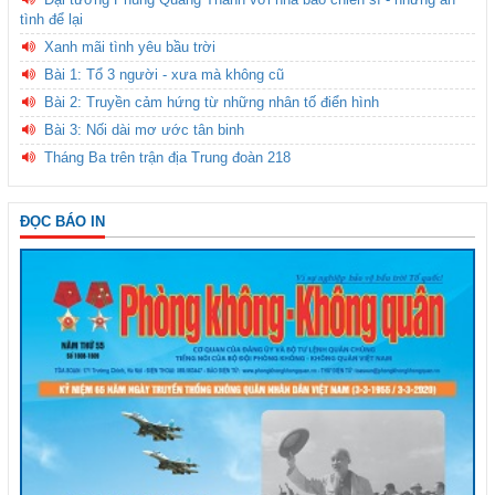
tình để lại
Xanh mãi tình yêu bầu trời
Bài 1: Tổ 3 người - xưa mà không cũ
Bài 2: Truyền cảm hứng từ những nhân tố điển hình
Bài 3: Nối dài mơ ước tân binh
Tháng Ba trên trận địa Trung đoàn 218
ĐỌC BÁO IN