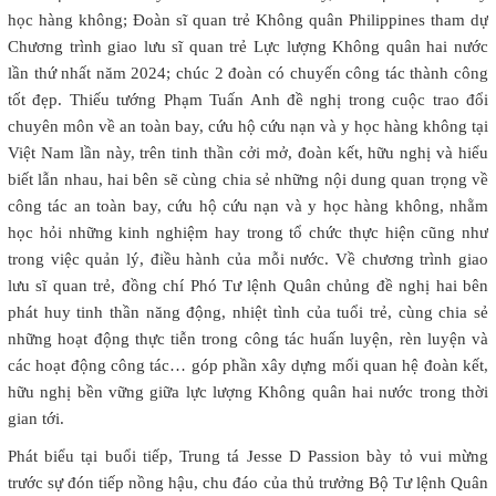
học hàng không; Đoàn sĩ quan trẻ Không quân Philippines tham dự
Chương trình giao lưu sĩ quan trẻ Lực lượng Không quân hai nước
lần thứ nhất năm 2024; chúc 2 đoàn có chuyến công tác thành công
tốt đẹp. Thiếu tướng Phạm Tuấn Anh đề nghị trong cuộc trao đổi
chuyên môn về an toàn bay, cứu hộ cứu nạn và y học hàng không tại
Việt Nam lần này, trên tinh thần cởi mở, đoàn kết, hữu nghị và hiểu
biết lẫn nhau, hai bên sẽ cùng chia sẻ những nội dung quan trọng về
công tác an toàn bay, cứu hộ cứu nạn và y học hàng không, nhằm
học hỏi những kinh nghiệm hay trong tổ chức thực hiện cũng như
trong việc quản lý, điều hành của mỗi nước. Về chương trình giao
lưu sĩ quan trẻ, đồng chí Phó Tư lệnh Quân chủng đề nghị hai bên
phát huy tinh thần năng động, nhiệt tình của tuổi trẻ, cùng chia sẻ
những hoạt động thực tiễn trong công tác huấn luyện, rèn luyện và
các hoạt động công tác… góp phần xây dựng mối quan hệ đoàn kết,
hữu nghị bền vững giữa lực lượng Không quân hai nước trong thời
gian tới.
Phát biểu tại buổi tiếp, Trung tá Jesse D Passion bày tỏ vui mừng
trước sự đón tiếp nồng hậu, chu đáo của thủ trưởng Bộ Tư lệnh Quân