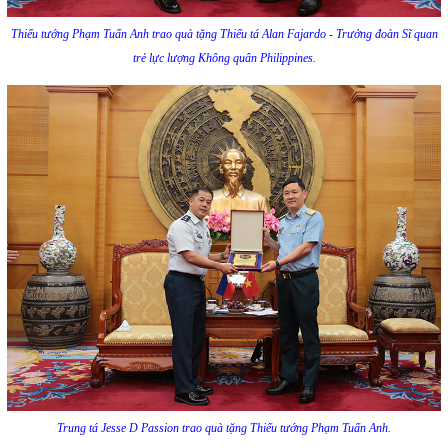
Thiếu tướng Phạm Tuấn Anh trao quà tặng Thiếu tá Alan Fajardo - Trưởng đoàn Sĩ quan
trẻ lực lượng Không quân Philippines.
Trung tá Jesse D Passion trao quà tặng Thiếu tướng Phạm Tuấn Anh.