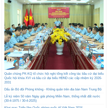
Quân chủng PK-KQ tổ chức hội nghị tổng kết công tác bầu cử đại biểu
Quốc hội khóa XVI và bầu cử đại biểu HĐND các cấp nhiệm kỳ 2026-
2031
Dấu ấn Bộ đội Phòng không - Không quân trên địa bàn Nam Trung Bộ
Lễ kỷ niệm 50 năm Ngày giải phóng Miền Nam, thống nhất đất nước
(30-4-1975 / 30-4-2025)
Khai mạc Triển lãm Quốc phòng quốc tế Việt Nam 2024