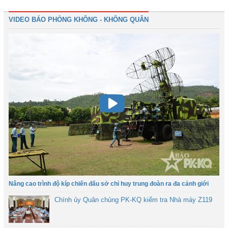
VIDEO BÁO PHÒNG KHÔNG - KHÔNG QUÂN
Nâng cao trình độ kíp chiến đấu sở chỉ huy trung đoàn ra đa cảnh giới
Chính ủy Quân chủng PK-KQ kiểm tra Nhà máy Z119