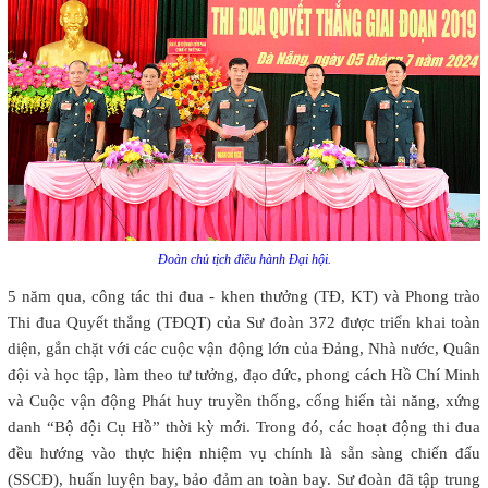
Đoàn chủ tịch điều hành Đại hội.
5 năm qua, công tác thi đua - khen thưởng (TĐ, KT) và Phong trào
Thi đua Quyết thắng (TĐQT) của Sư đoàn 372 được triển khai toàn
diện, gắn chặt với các cuộc vận động lớn của Đảng, Nhà nước, Quân
đội và học tập, làm theo tư tưởng, đạo đức, phong cách Hồ Chí Minh
và Cuộc vận động Phát huy truyền thống, cống hiến tài năng, xứng
danh “Bộ đội Cụ Hồ” thời kỳ mới. Trong đó, các hoạt động thi đua
đều hướng vào thực hiện nhiệm vụ chính là sẵn sàng chiến đấu
(SSCĐ), huấn luyện bay, bảo đảm an toàn bay. Sư đoàn đã tập trung