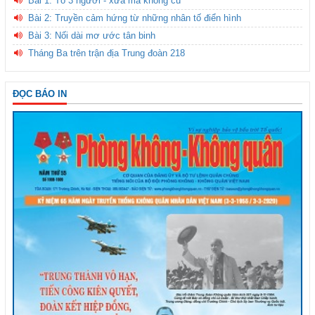
Bài 1: Tổ 3 người - xưa mà không cũ
Bài 2: Truyền cảm hứng từ những nhân tố điển hình
Bài 3: Nối dài mơ ước tân binh
Tháng Ba trên trận địa Trung đoàn 218
ĐỌC BÁO IN