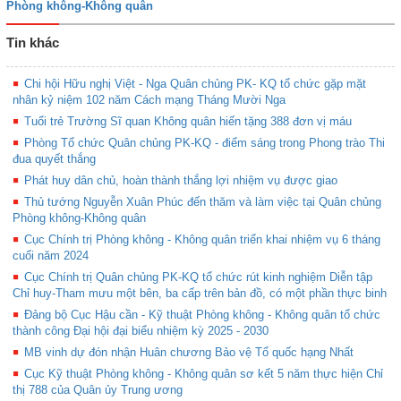
Phòng không-Không quân
Tin khác
Chi hội Hữu nghị Việt - Nga Quân chủng PK- KQ tổ chức gặp mặt
nhân kỷ niệm 102 năm Cách mạng Tháng Mười Nga
Tuổi trẻ Trường Sĩ quan Không quân hiến tặng 388 đơn vị máu
Phòng Tổ chức Quân chủng PK-KQ - điểm sáng trong Phong trào Thi
đua quyết thắng
Phát huy dân chủ, hoàn thành thắng lợi nhiệm vụ được giao
Thủ tướng Nguyễn Xuân Phúc đến thăm và làm việc tại Quân chủng
Phòng không-Không quân
Cục Chính trị Phòng không - Không quân triển khai nhiệm vụ 6 tháng
cuối năm 2024
Cục Chính trị Quân chủng PK-KQ tổ chức rút kinh nghiệm Diễn tập
Chỉ huy-Tham mưu một bên, ba cấp trên bản đồ, có một phần thực binh
Đảng bộ Cục Hậu cần - Kỹ thuật Phòng không - Không quân tổ chức
thành công Đại hội đại biểu nhiệm kỳ 2025 - 2030
MB vinh dự đón nhận Huân chương Bảo vệ Tổ quốc hạng Nhất
Cục Kỹ thuật Phòng không - Không quân sơ kết 5 năm thực hiện Chỉ
thị 788 của Quân ủy Trung ương