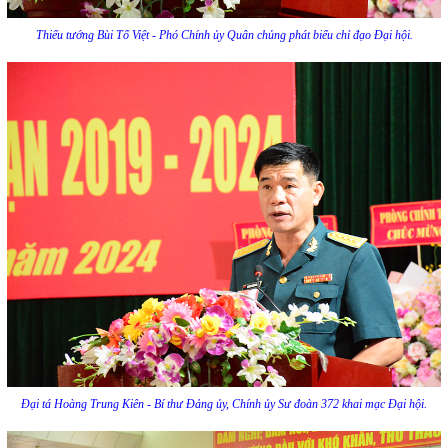
Thiếu tướng Bùi Tố Việt - Phó Chính ủy Quân chủng phát biểu chỉ đạo Đại hội.
Đại tá Hoàng Trung Kiên - Bí thư Đảng ủy, Chính ủy Sư đoàn 372 khai mạc Đại hội.