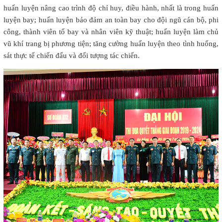
huấn luyện nâng cao trình độ chỉ huy, điều hành, nhất là trong huấn
luyện bay; huấn luyện bảo đảm an toàn bay cho đội ngũ cán bộ, phi
công, thành viên tổ bay và nhân viên kỹ thuật; huấn luyện làm chủ
vũ khí trang bị phương tiện; tăng cường huấn luyện theo tình huống,
sát thực tế chiến đấu và đối tượng tác chiến.