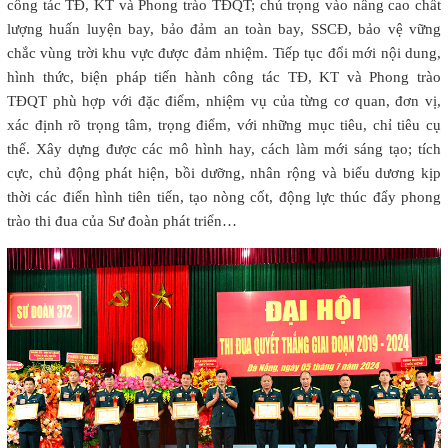
công tác TĐ, KT và Phong trào TĐQT; chú trọng vào nâng cao chất
lượng huấn luyện bay, bảo đảm an toàn bay, SSCĐ, bảo vệ vững
chắc vùng trời khu vực được đảm nhiệm. Tiếp tục đổi mới nội dung,
hình thức, biện pháp tiến hành công tác TĐ, KT và Phong trào
TĐQT phù hợp với đặc điểm, nhiệm vụ của từng cơ quan, đơn vị,
xác định rõ trọng tâm, trọng điểm, với những mục tiêu, chỉ tiêu cụ
thể. Xây dựng được các mô hình hay, cách làm mới sáng tạo; tích
cực, chủ động phát hiện, bồi dưỡng, nhân rộng và biểu dương kịp
thời các điển hình tiên tiến, tạo nòng cốt, động lực thúc đẩy phong
trào thi đua của Sư đoàn phát triển…