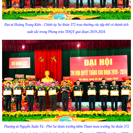
Đại tá Hoàng Trung Kiên - Chính ủy Sư đoàn 372 trao thưởng các tập thể có thành tích
xuất sắc trong Phong trào TĐQT giai đoạn 2019-2024.
Thượng tá Nguyễn Xuân Tú - Phó Sư đoàn trường kiêm Tham mưu trưởng Sư đoàn 372