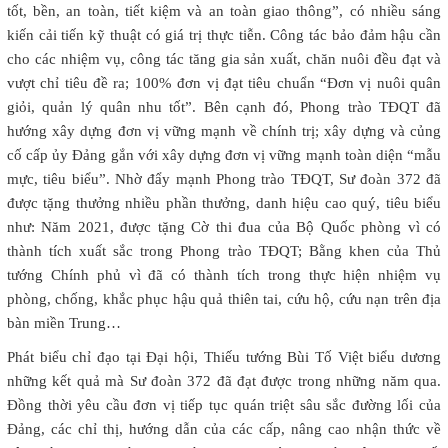
tốt, bền, an toàn, tiết kiệm và an toàn giao thông”, có nhiều sáng
kiến cải tiến kỹ thuật có giá trị thực tiễn. Công tác bảo đảm hậu cần
cho các nhiệm vụ, công tác tăng gia sản xuất, chăn nuôi đều đạt và
vượt chỉ tiêu đề ra; 100% đơn vị đạt tiêu chuẩn “Đơn vị nuôi quân
giỏi, quản lý quân nhu tốt”. Bên cạnh đó, Phong trào TĐQT đã
hướng xây dựng đơn vị vững mạnh về chính trị; xây dựng và củng
cố cấp ủy Đảng gắn với xây dựng đơn vị vững mạnh toàn diện “mẫu
mực, tiêu biểu”. Nhờ đẩy mạnh Phong trào TĐQT, Sư đoàn 372 đã
được tặng thưởng nhiều phần thưởng, danh hiệu cao quý, tiêu biểu
như: Năm 2021, được tặng Cờ thi đua của Bộ Quốc phòng vì có
thành tích xuất sắc trong Phong trào TĐQT; Bằng khen của Thủ
tướng Chính phủ vì đã có thành tích trong thực hiện nhiệm vụ
phòng, chống, khắc phục hậu quả thiên tai, cứu hộ, cứu nạn trên địa
bàn miền Trung…
Phát biểu chỉ đạo tại Đại hội, Thiếu tướng Bùi Tố Việt biểu dương
những kết quả mà Sư đoàn 372 đã đạt được trong những năm qua.
Đồng thời yêu cầu đơn vị tiếp tục quán triệt sâu sắc đường lối của
Đảng, các chỉ thị, hướng dẫn của các cấp, nâng cao nhận thức về