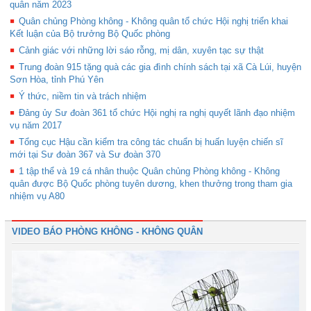
quân năm 2023
Quân chủng Phòng không - Không quân tổ chức Hội nghị triển khai
Kết luận của Bộ trưởng Bộ Quốc phòng
Cảnh giác với những lời sáo rỗng, mị dân, xuyên tạc sự thật
Trung đoàn 915 tặng quà các gia đình chính sách tại xã Cà Lúi, huyện
Sơn Hòa, tỉnh Phú Yên
Ý thức, niềm tin và trách nhiệm
Đảng ủy Sư đoàn 361 tổ chức Hội nghị ra nghị quyết lãnh đạo nhiệm
vụ năm 2017
Tổng cục Hậu cần kiểm tra công tác chuẩn bị huấn luyện chiến sĩ
mới tại Sư đoàn 367 và Sư đoàn 370
1 tập thể và 19 cá nhân thuộc Quân chủng Phòng không - Không
quân được Bộ Quốc phòng tuyên dương, khen thưởng trong tham gia
nhiệm vụ A80
VIDEO BÁO PHÒNG KHÔNG - KHÔNG QUÂN