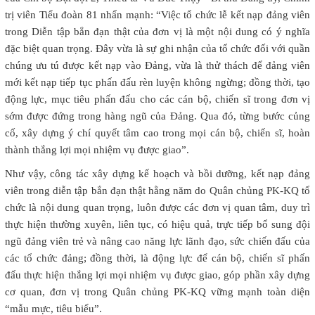
trị viên Tiểu đoàn 81 nhấn mạnh: “Việc tổ chức lễ kết nạp đảng viên
trong Diễn tập bắn đạn thật của đơn vị là một nội dung có ý nghĩa
đặc biệt quan trọng. Đây vừa là sự ghi nhận của tổ chức đối với quần
chúng ưu tú được kết nạp vào Đảng, vừa là thử thách để đảng viên
mới kết nạp tiếp tục phấn đấu rèn luyện không ngừng; đồng thời, tạo
động lực, mục tiêu phấn đấu cho các cán bộ, chiến sĩ trong đơn vị
sớm được đứng trong hàng ngũ của Đảng. Qua đó, từng bước củng
cố, xây dựng ý chí quyết tâm cao trong mọi cán bộ, chiến sĩ, hoàn
thành thắng lợi mọi nhiệm vụ được giao”.
Như vậy, công tác xây dựng kế hoạch và bồi dưỡng, kết nạp đảng
viên trong diễn tập bắn đạn thật hằng năm do Quân chủng PK-KQ tổ
chức là nội dung quan trọng, luôn được các đơn vị quan tâm, duy trì
thực hiện thường xuyên, liên tục, có hiệu quả, trực tiếp bổ sung đội
ngũ đảng viên trẻ và nâng cao năng lực lãnh đạo, sức chiến đấu của
các tổ chức đảng; đồng thời, là động lực để cán bộ, chiến sĩ phấn
đấu thực hiện thắng lợi mọi nhiệm vụ được giao, góp phần xây dựng
cơ quan, đơn vị trong Quân chủng PK-KQ vững mạnh toàn diện
“mẫu mực, tiêu biểu”.