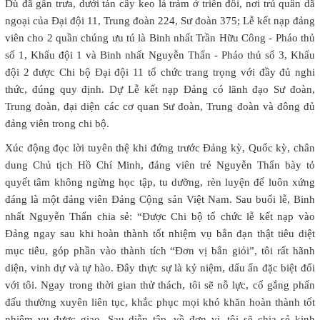
Dù đã gần trưa, dưới tán cây keo lá tràm ở triền đồi, nơi trú quân dã
ngoại của Đại đội 11, Trung đoàn 224, Sư đoàn 375; Lễ kết nạp đảng
viên cho 2 quần chúng ưu tú là Binh nhất Trần Hữu Công - Pháo thủ
số 1, Khẩu đội 1 và Binh nhất Nguyễn Thẩn - Pháo thủ số 3, Khẩu
đội 2 được Chi bộ Đại đội 11 tổ chức trang trọng với đầy đủ nghi
thức, đúng quy định. Dự Lễ kết nạp Đảng có lãnh đạo Sư đoàn,
Trung đoàn, đại diện các cơ quan Sư đoàn, Trung đoàn và đông đủ
đảng viên trong chi bộ.
Xúc động đọc lời tuyên thệ khi đứng trước Đảng kỳ, Quốc kỳ, chân
dung Chủ tịch Hồ Chí Minh, đảng viên trẻ Nguyễn Thẩn bày tỏ
quyết tâm không ngừng học tập, tu dưỡng, rèn luyện để luôn xứng
đáng là một đảng viên Đảng Cộng sản Việt Nam. Sau buổi lễ, Binh
nhất Nguyễn Thẩn chia sẻ: “Được Chi bộ tổ chức lễ kết nạp vào
Đảng ngay sau khi hoàn thành tốt nhiệm vụ bắn đạn thật tiêu diệt
mục tiêu, góp phần vào thành tích “Đơn vị bắn giỏi”, tôi rất hãnh
diện, vinh dự và tự hào. Đây thực sự là kỷ niệm, dấu ấn đặc biệt đối
với tôi. Ngay trong thời gian thử thách, tôi sẽ nỗ lực, cố gắng phấn
đấu thường xuyên liên tục, khắc phục mọi khó khăn hoàn thành tốt
nhiệm vụ được giao. Sau diễn tập, về đơn vị, tôi sẽ chia sẻ kinh