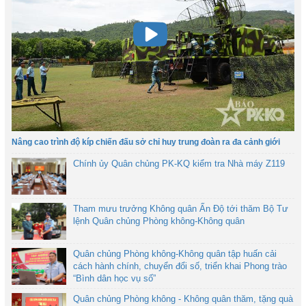
Nâng cao trình độ kíp chiến đấu sở chỉ huy trung đoàn ra đa cảnh giới
Chính ủy Quân chủng PK-KQ kiểm tra Nhà máy Z119
Tham mưu trưởng Không quân Ấn Độ tới thăm Bộ Tư
lệnh Quân chủng Phòng không-Không quân
Quân chủng Phòng không-Không quân tập huấn cải
cách hành chính, chuyển đổi số, triển khai Phong trào
“Bình dân học vụ số”
Quân chủng Phòng không - Không quân thăm, tặng quà