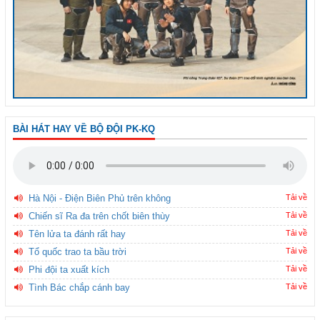
BÀI HÁT HAY VỀ BỘ ĐỘI PK-KQ
Hà Nội - Điện Biên Phủ trên không
Tải về
Chiến sĩ Ra đa trên chốt biên thùy
Tải về
Tên lửa ta đánh rất hay
Tải về
Tổ quốc trao ta bầu trời
Tải về
Phi đội ta xuất kích
Tải về
Tình Bác chắp cánh bay
Tải về