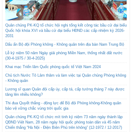
Quân chủng PK-KQ tổ chức hội nghị tổng kết công tác bầu cử đại biểu
Quốc hội khóa XVI và bầu cử đại biểu HĐND các cấp nhiệm kỳ 2026-
2031
Dấu ấn Bộ đội Phòng không - Không quân trên địa bàn Nam Trung Bộ
Lễ kỷ niệm 50 năm Ngày giải phóng Miền Nam, thống nhất đất nước
(30-4-1975 / 30-4-2025)
Khai mạc Triển lãm Quốc phòng quốc tế Việt Nam 2024
Chủ tịch Nước Tô Lâm thăm và làm việc tại Quân chủng Phòng không
- Không quân
Lương sĩ quan Quân đội cấp úy, cấp tá, cấp tướng tháng 7 này được
tăng lên nhiều không?
Thi đua Quyết thắng - động lực để Bộ đội Phòng không-Không quân
bảo vệ vững chắc vùng trời quốc gia
Quân chủng PK-KQ tổ chức mít tinh kỷ niệm 73 năm ngày thành lập
QĐND Việt Nam, 28 năm ngày hội quốc phòng toàn dân và 45 năm
Chiến thắng “Hà Nội - Điện Biên Phủ trên không” (12-1972 / 12-2017)