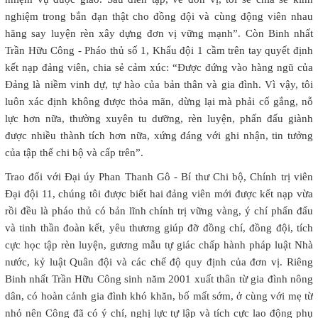
nghiệm trong bắn đạn thật cho đồng đội và cùng động viên nhau
hăng say luyện rèn xây dựng đơn vị vững mạnh”. Còn Binh nhất
Trần Hữu Công - Pháo thủ số 1, Khẩu đội 1 cầm trên tay quyết định
kết nạp đảng viên, chia sẻ cảm xúc: “Được đứng vào hàng ngũ của
Đảng là niềm vinh dự, tự hào của bản thân và gia đình. Vì vậy, tôi
luôn xác định không được thỏa mãn, dừng lại mà phải cố gắng, nỗ
lực hơn nữa, thường xuyên tu dưỡng, rèn luyện, phấn đấu giành
được nhiều thành tích hơn nữa, xứng đáng với ghi nhận, tin tưởng
của tập thể chi bộ và cấp trên”.
Trao đổi với Đại úy Phan Thanh Gô - Bí thư Chi bộ, Chính trị viên
Đại đội 11, chúng tôi được biết hai đảng viên mới được kết nạp vừa
rồi đều là pháo thủ có bản lĩnh chính trị vững vàng, ý chí phấn đấu
và tinh thần đoàn kết, yêu thương giúp đỡ đồng chí, đồng đội, tích
cực học tập rèn luyện, gương mẫu tự giác chấp hành pháp luật Nhà
nước, kỷ luật Quân đội và các chế độ quy định của đơn vị. Riêng
Binh nhất Trần Hữu Công sinh năm 2001 xuất thân từ gia đình nông
dân, có hoàn cảnh gia đình khó khăn, bố mất sớm, ở cùng với mẹ từ
nhỏ nên Công đã có ý chí, nghị lực tự lập và tích cực lao động phụ