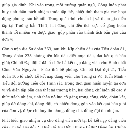
giúp gia đình. Khi vào trong môi trường quân ngũ, Công luôn phát
huy tinh thần trách nhiệm trước tập thể, nhiệt tình tham gia các hoạt
động phong trào bề nổi. Trong quá trình chuẩn bị và tham gia diễn
tập tại Trường bắn TB-1, hai đồng chí đều tích cực cố gắng hoàn
thành tốt nhiệm vụ được giao, góp phần vào thành tích bắn giỏi của
đơn vị.
Còn ở trận địa Sư đoàn 363, sau khi Kíp chiến đấu của Tiểu đoàn 81,
Trung đoàn 238 phóng tên lửa tiêu diệt mục tiêu, đạt kết quả bắn
giỏi; Chi bộ Đại đội 2 đã tổ chức Lễ kết nạp đảng viên cho Binh nhất
Chìu Văn Nguyên - Pháo thủ bệ phóng. Chi bộ Đại đội 21, Tiểu
đoàn 105 tổ chức Lễ kết nạp đảng viên cho Trung sĩ Vũ Tuấn Minh -
Tiểu đội trưởng Tiểu đội Trinh sát. Trong thời gian huấn luyện tại đơn
vị và diễn tập bắn đạn thật tại trường bắn, hai đồng chí luôn đề cao ý
thức trách nhiệm, tinh thần nỗ lực cố gắng trong công việc, đoàn kết,
giúp đỡ đồng chí, đồng đội; có nhiều đóng góp vào kết quả bắn giỏi
của đơn vị, được chỉ huy tin tưởng, đồng chí, đồng đội tín nhiệm.
Phát biểu giao nhiệm vụ cho đảng viên mới tại Lễ kết nạp đảng viên
của Chi bộ Đại đội 2, Thiếu tá Vũ Đức Thụy - Bí thư Đảng ủy, Chính