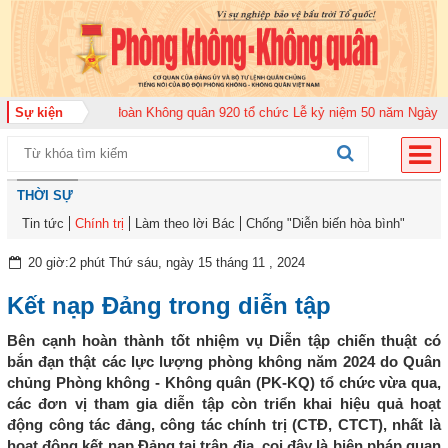
 2026
Sự kiện
Trung đoàn Không quân 920 tổ chức Lễ kỷ niệm 50 năm Ngày truyền 
THỜI SỰ
Tin tức
Chính trị
Làm theo lời Bác
Chống "Diễn biến hòa bình"
20 giờ:2 phút Thứ sáu, ngày 15 tháng 11 , 2024
Kết nạp Đảng trong diễn tập
Bên cạnh hoàn thành tốt nhiệm vụ Diễn tập chiến thuật có
bắn đạn thật các lực lượng phòng không năm 2024 do Quân
chủng Phòng không - Không quân (PK-KQ) tổ chức vừa qua,
các đơn vị tham gia diễn tập còn triển khai hiệu quả hoạt
động công tác đảng, công tác chính trị (CTĐ, CTCT), nhất là
hoạt động kết nạp Đảng tại trận địa, coi đây là biện pháp quan