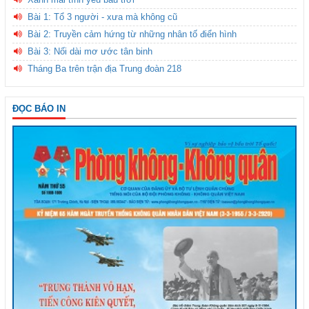
Bài 1: Tổ 3 người - xưa mà không cũ
Bài 2: Truyền cảm hứng từ những nhân tố điển hình
Bài 3: Nối dài mơ ước tân binh
Tháng Ba trên trận địa Trung đoàn 218
ĐỌC BÁO IN