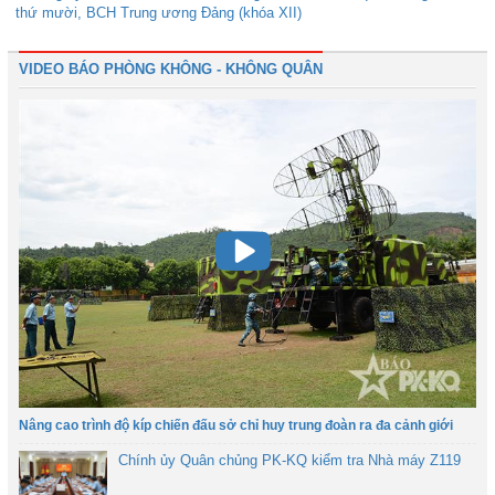
thứ mười, BCH Trung ương Đảng (khóa XII)
VIDEO BÁO PHÒNG KHÔNG - KHÔNG QUÂN
Nâng cao trình độ kíp chiến đấu sở chỉ huy trung đoàn ra đa cảnh giới
Chính ủy Quân chủng PK-KQ kiểm tra Nhà máy Z119