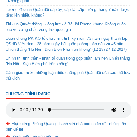
- Không quân
Lương sĩ quan Quân đội cấp úy, cấp tá, cấp tướng tháng 7 này được
tăng lên nhiều không?
Thi đua Quyết thắng - động lực để Bộ đội Phòng không-Không quân
bảo vệ vững chắc vùng trời quốc gia
Quân chủng PK-KQ tổ chức mít tinh kỷ niệm 73 năm ngày thành lập
QĐND Việt Nam, 28 năm ngày hội quốc phòng toàn dân và 45 năm
Chiến thắng “Hà Nội - Điện Biên Phủ trên không” (12-1972 / 12-2017)
Chính trị, tinh thần - nhân tố quan trọng góp phần làm nên Chiến thắng
"Hà Nội - Điện Biên phủ trên không"
Cảnh giác trước những luận điệu chống phá Quân đội của các thế lực
thù địch
CHƯƠNG TRÌNH RADIO
Đại tướng Phùng Quang Thanh với nhà báo chiến sĩ - những ân
tình để lại
Xanh mãi tình yêu bầu trời