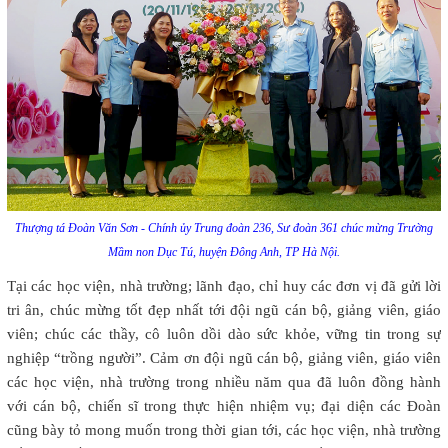
Thượng tá Đoàn Văn Sơn - Chính ủy Trung đoàn 236, Sư đoàn 361 chúc mừng Trường
Mầm non Dục Tú, huyện Đông Anh, TP Hà Nội.
Tại các học viện, nhà trường; lãnh đạo, chỉ huy các đơn vị đã gửi lời
tri ân, chúc mừng tốt đẹp nhất tới đội ngũ cán bộ, giảng viên, giáo
viên; chúc các thầy, cô luôn dồi dào sức khỏe, vững tin trong sự
nghiệp “trồng người”. Cảm ơn đội ngũ cán bộ, giảng viên, giáo viên
các học viện, nhà trường trong nhiều năm qua đã luôn đồng hành
với cán bộ, chiến sĩ trong thực hiện nhiệm vụ; đại diện các Đoàn
cũng bày tỏ mong muốn trong thời gian tới, các học viện, nhà trường