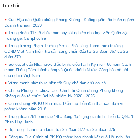
Tin khác
Cục Hậu cần Quân chủng Phòng Không - Không quân tập huấn ngành
Doanh trại năm 2023
Trung đoàn 917 tổ chức ban bay tốt nghiệp cho học viên Quân đội
Hoàng gia Camphuchia
Trung tướng Phạm Trường Sơn - Phó Tổng Tham mưu trưởng
QĐND Việt Nam kiểm tra sẵn sàng chiến đấu tại Sư đoàn 367 và Sư
đoàn 370
Sơ duyệt cấp Nhà nước diễu binh, diễu hành Kỷ niệm 80 năm Cách
mạng Tháng Tám thành công và Quốc khánh Nước Cộng hòa xã hội
chủ nghĩa Việt Nam
Vững mạnh nhờ thực hiện tốt Quy chế dân chủ cơ sở
Chi bộ Phòng Tổ chức, Cục Chính trị Quân chủng Phòng không-
Không quân tổ chức Đại hội nhiệm kỳ 2020 - 2025
Quân chủng PK-KQ khai mạc Diễn tập, bắn đạn thật các đơn vị
phòng không năm 2018
Trung đoàn 291 bàn giao “Nhà đồng đội” tặng gia đình Thiếu tá QNCN
Phan Huy Hạnh
Bộ Tổng Tham mưu kiểm tra Sư đoàn 372 và Sư đoàn 375
Đảng ủy Cục Chính trị PK-KQ thông báo nhanh kết quả Hội nghị lần