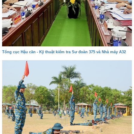
Tổng cục Hậu cần - Kỹ thuật kiểm tra Sư đoàn 375 và Nhà máy A32