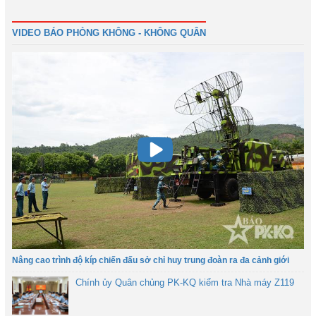
Trước
1
2
3
4
5
6
Tiếp
Cuối
VIDEO BÁO PHÒNG KHÔNG - KHÔNG QUÂN
Nâng cao trình độ kíp chiến đấu sở chỉ huy trung đoàn ra đa cảnh giới
Chính ủy Quân chủng PK-KQ kiểm tra Nhà máy Z119