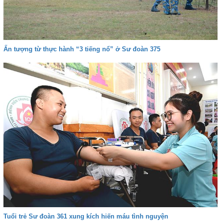
Ấn tượng từ thực hành “3 tiếng nổ” ở Sư đoàn 375
Tuổi trẻ Sư đoàn 361 xung kích hiến máu tình nguyện