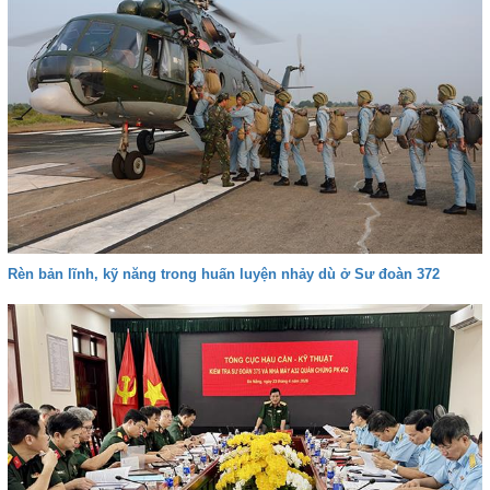
Rèn bản lĩnh, kỹ năng trong huấn luyện nhảy dù ở Sư đoàn 372