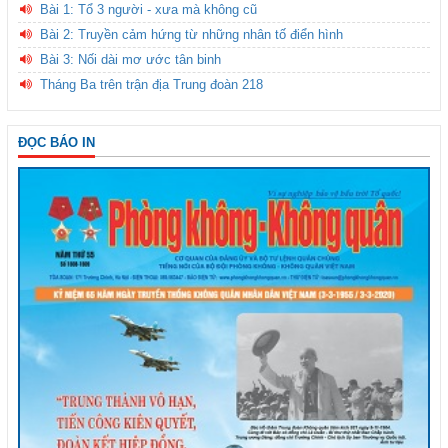
Bài 1: Tổ 3 người - xưa mà không cũ
Bài 2: Truyền cảm hứng từ những nhân tố điển hình
Bài 3: Nối dài mơ ước tân binh
Tháng Ba trên trận địa Trung đoàn 218
ĐỌC BÁO IN