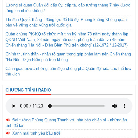
Lương sĩ quan Quân đội cấp úy, cấp tá, cấp tướng tháng 7 này được
tăng lên nhiều không?
Thi đua Quyết thắng - động lực để Bộ đội Phòng không-Không quân
bảo vệ vững chắc vùng trời quốc gia
Quân chủng PK-KQ tổ chức mít tinh kỷ niệm 73 năm ngày thành lập
QĐND Việt Nam, 28 năm ngày hội quốc phòng toàn dân và 45 năm
Chiến thắng “Hà Nội - Điện Biên Phủ trên không” (12-1972 / 12-2017)
Chính trị, tinh thần - nhân tố quan trọng góp phần làm nên Chiến thắng
"Hà Nội - Điện Biên phủ trên không"
Cảnh giác trước những luận điệu chống phá Quân đội của các thế lực
thù địch
CHƯƠNG TRÌNH RADIO
Đại tướng Phùng Quang Thanh với nhà báo chiến sĩ - những ân
tình để lại
Xanh mãi tình yêu bầu trời