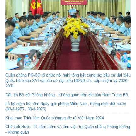
Quân chủng PK-KQ tổ chức hội nghị tổng kết công tác bầu cử đại biểu
Quốc hội khóa XVI và bầu cử đại biểu HĐND các cấp nhiệm kỳ 2026-
2031
Dấu ấn Bộ đội Phòng không - Không quân trên địa bàn Nam Trung Bộ
Lễ kỷ niệm 50 năm Ngày giải phóng Miền Nam, thống nhất đất nước
(30-4-1975 / 30-4-2025)
Khai mạc Triển lãm Quốc phòng quốc tế Việt Nam 2024
Chủ tịch Nước Tô Lâm thăm và làm việc tại Quân chủng Phòng không
- Không quân