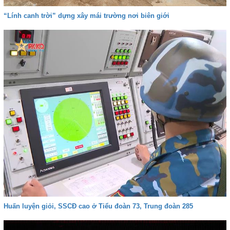
“Lính canh trời” dựng xây mái trường nơi biên giới
Huấn luyện giỏi, SSCĐ cao ở Tiểu đoàn 73, Trung đoàn 285