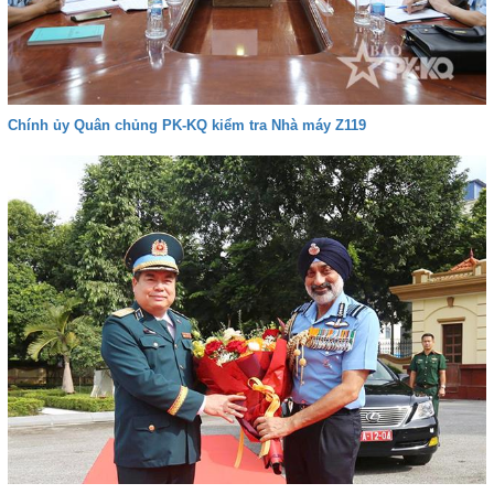
Chính ủy Quân chủng PK-KQ kiểm tra Nhà máy Z119