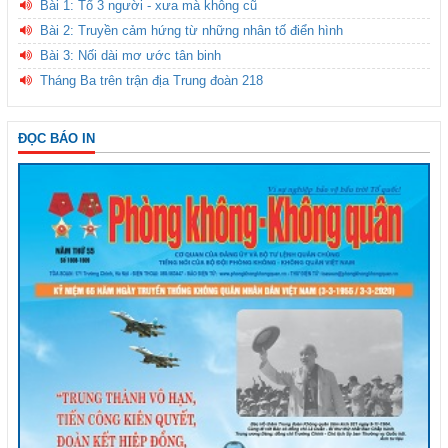
Bài 1: Tổ 3 người - xưa mà không cũ
Bài 2: Truyền cảm hứng từ những nhân tố điển hình
Bài 3: Nối dài mơ ước tân binh
Tháng Ba trên trận địa Trung đoàn 218
ĐỌC BÁO IN