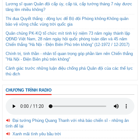
Lương sĩ quan Quân đội cấp úy, cấp tá, cấp tướng tháng 7 này được
tăng lên nhiều không?
Thi đua Quyết thắng - động lực để Bộ đội Phòng không-Không quân
bảo vệ vững chắc vùng trời quốc gia
Quân chủng PK-KQ tổ chức mít tinh kỷ niệm 73 năm ngày thành lập
QĐND Việt Nam, 28 năm ngày hội quốc phòng toàn dân và 45 năm
Chiến thắng “Hà Nội - Điện Biên Phủ trên không” (12-1972 / 12-2017)
Chính trị, tinh thần - nhân tố quan trọng góp phần làm nên Chiến thắng
"Hà Nội - Điện Biên phủ trên không"
Cảnh giác trước những luận điệu chống phá Quân đội của các thế lực
thù địch
CHƯƠNG TRÌNH RADIO
Đại tướng Phùng Quang Thanh với nhà báo chiến sĩ - những ân
tình để lại
Xanh mãi tình yêu bầu trời