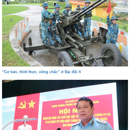
“Cơ bản, thiết thực, vững chắc” ở Đại đội 4