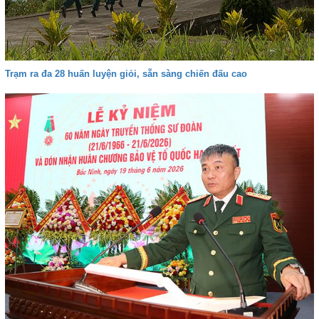
Trạm ra đa 28 huấn luyện giỏi, sẵn sàng chiến đấu cao