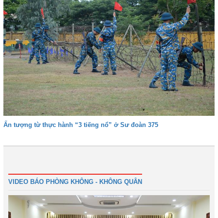
Ấn tượng từ thực hành “3 tiếng nổ” ở Sư đoàn 375
Trước
1
2
3
4
5
Tiếp
Cuối
VIDEO BÁO PHÒNG KHÔNG - KHÔNG QUÂN