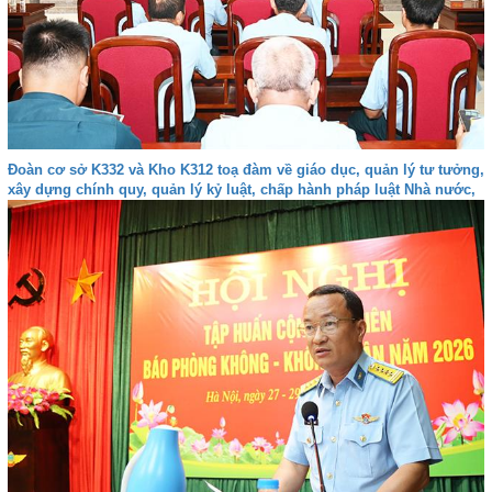
Đoàn cơ sở K332 và Kho K312 toạ đàm về giáo dục, quản lý tư tưởng,
xây dựng chính quy, quản lý kỷ luật, chấp hành pháp luật Nhà nước,
kỷ luật Quân đội và bảo đảm an toàn trong các hoạt động