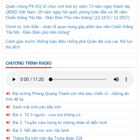
Quân chủng PK-KQ tổ chức mít tinh kỷ niệm 73 năm ngày thành lập
QĐND Việt Nam, 28 năm ngày hội quốc phòng toàn dân và 45 năm
Chiến thắng “Hà Nội - Điện Biên Phủ trên không” (12-1972 / 12-2017)
Chính trị, tinh thần - nhân tố quan trọng góp phần làm nên Chiến thắng
"Hà Nội - Điện Biên phủ trên không"
Cảnh giác trước những luận điệu chống phá Quân đội của các thế lực
thù địch
CHƯƠNG TRÌNH RADIO
Đại tướng Phùng Quang Thanh với nhà báo chiến sĩ - những ân
tình để lại
Xanh mãi tình yêu bầu trời
Bài 1: Tổ 3 người - xưa mà không cũ
Bài 2: Truyền cảm hứng từ những nhân tố điển hình
Bài 3: Nối dài mơ ước tân binh
Tháng Ba trên trận địa Trung đoàn 218