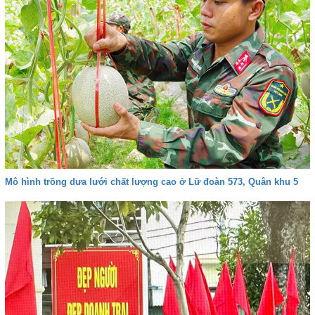
Mô hình trồng dưa lưới chất lượng cao ở Lữ đoàn 573, Quân khu 5