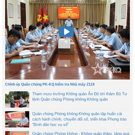
Chính ủy Quân chủng PK-KQ kiểm tra Nhà máy Z119
Tham mưu trưởng Không quân Ấn Độ tới thăm Bộ Tư
lệnh Quân chủng Phòng không-Không quân
Quân chủng Phòng không-Không quân tập huấn cải
cách hành chính, chuyển đổi số, triển khai Phong trào
“Bình dân học vụ số”
Quân chủng Phòng không - Không quân thăm, tặng quà