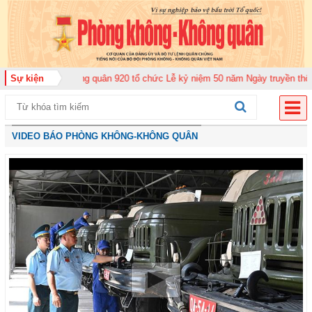
đoàn Không quân 920 tổ chức Lễ kỷ niệm 50 năm Ngày truyền thống (12-11-1
Sự kiện
VIDEO BÁO PHÒNG KHÔNG-KHÔNG QUÂN