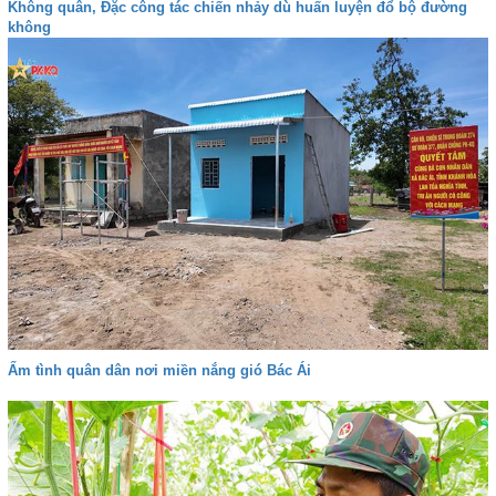
Không quân, Đặc công tác chiến nhảy dù huấn luyện đổ bộ đường
không
Ấm tình quân dân nơi miền nắng gió Bác Ái