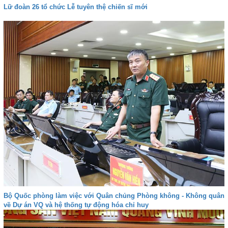
Lữ đoàn 26 tổ chức Lễ tuyên thệ chiến sĩ mới
Bộ Quốc phòng làm việc với Quân chủng Phòng không - Không quân
về Dự án VQ và hệ thống tự động hóa chỉ huy