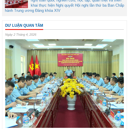
nghị toàn quốc nghiên cứu, học tập, quán triệt và triển
khai thực hiện Nghị quyết Hội nghị lần thứ ba Ban Chấp
hành Trung ương Đảng khóa XIV
DƯ LUẬN QUAN TÂM
Ngày 2 Tháng 4, 2026