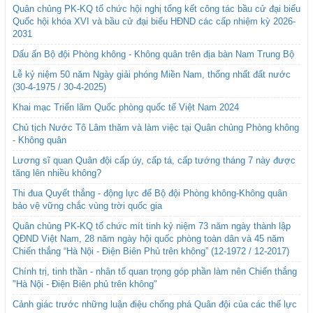
Quân chủng PK-KQ tổ chức hội nghị tổng kết công tác bầu cử đại biểu
Quốc hội khóa XVI và bầu cử đại biểu HĐND các cấp nhiệm kỳ 2026-
2031
Dấu ấn Bộ đội Phòng không - Không quân trên địa bàn Nam Trung Bộ
Lễ kỷ niệm 50 năm Ngày giải phóng Miền Nam, thống nhất đất nước
(30-4-1975 / 30-4-2025)
Khai mạc Triển lãm Quốc phòng quốc tế Việt Nam 2024
Chủ tịch Nước Tô Lâm thăm và làm việc tại Quân chủng Phòng không
- Không quân
Lương sĩ quan Quân đội cấp úy, cấp tá, cấp tướng tháng 7 này được
tăng lên nhiều không?
Thi đua Quyết thắng - động lực để Bộ đội Phòng không-Không quân
bảo vệ vững chắc vùng trời quốc gia
Quân chủng PK-KQ tổ chức mít tinh kỷ niệm 73 năm ngày thành lập
QĐND Việt Nam, 28 năm ngày hội quốc phòng toàn dân và 45 năm
Chiến thắng “Hà Nội - Điện Biên Phủ trên không” (12-1972 / 12-2017)
Chính trị, tinh thần - nhân tố quan trọng góp phần làm nên Chiến thắng
"Hà Nội - Điện Biên phủ trên không"
Cảnh giác trước những luận điệu chống phá Quân đội của các thế lực