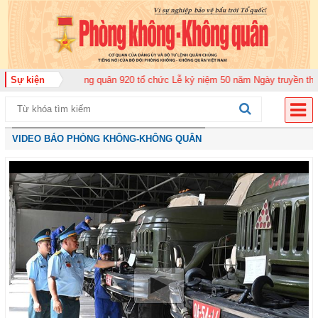
àn Không quân 920 tổ chức Lễ kỷ niệm 50 năm Ngày truyền thống (12-11-197
Sự kiện
VIDEO BÁO PHÒNG KHÔNG-KHÔNG QUÂN