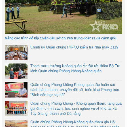
Nâng cao trình độ kíp chiến đấu sở chỉ huy trung đoàn ra đa cảnh giới
Chính ủy Quân chủng PK-KQ kiểm tra Nhà máy Z119
Tham mưu trưởng Không quân Ấn Độ tới thăm Bộ Tư
lệnh Quân chủng Phòng không-Không quân
Quân chủng Phòng không-Không quân tập huấn cải
cách hành chính, chuyển đổi số, triển khai Phong trào
“Bình dân học vụ số”
Quân chủng Phòng không - Không quân thăm, tặng quà
gia đình chính sách, học sinh nghèo vượt khó tại xã
Tây Giang, thành phố Đà nẵng
Quân chủng Phòng không-Không quân tham gia Hội