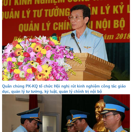
Quân chủng PK-KQ tổ chức Hội nghị rút kinh nghiệm công tác giáo
dục, quản lý tư tưởng, kỷ luật, quản lý chính trị nội bộ