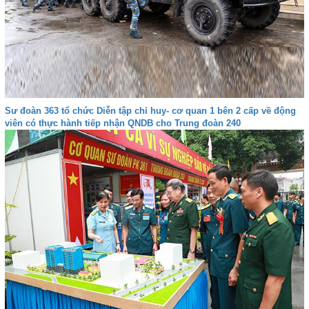
Sư đoàn 363 tổ chức Diễn tập chỉ huy- cơ quan 1 bên 2 cấp về động
viên có thực hành tiếp nhận QNDB cho Trung đoàn 240