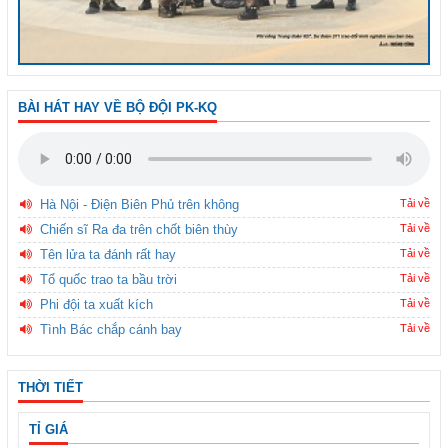
BÀI HÁT HAY VỀ BỘ ĐỘI PK-KQ
Hà Nội - Điện Biên Phủ trên không
Tải về
Chiến sĩ Ra đa trên chốt biên thùy
Tải về
Tên lửa ta đánh rất hay
Tải về
Tổ quốc trao ta bầu trời
Tải về
Phi đội ta xuất kích
Tải về
Tình Bác chắp cánh bay
Tải về
THỜI TIẾT
TỈ GIÁ