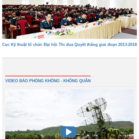
Cục Kỹ thuật tổ chức Đại hội Thi đua Quyết thắng giai đoạn 2013-2018
Đầu
Trước
47
48
49
50
51
52
53
54
Tiếp
VIDEO BÁO PHÒNG KHÔNG - KHÔNG QUÂN