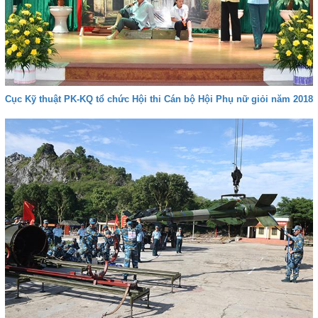
Cục Kỹ thuật PK-KQ tổ chức Hội thi Cán bộ Hội Phụ nữ giỏi năm 2018