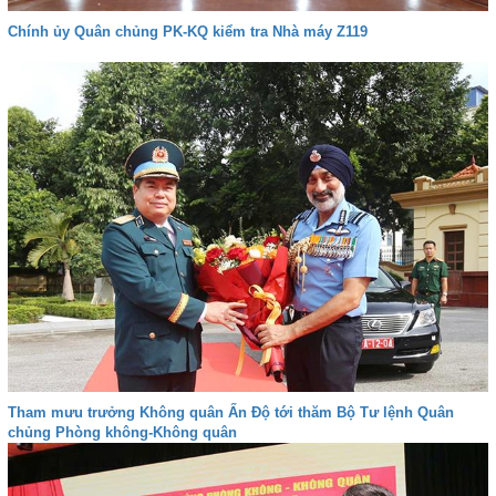
Chính ủy Quân chủng PK-KQ kiểm tra Nhà máy Z119
Tham mưu trưởng Không quân Ấn Độ tới thăm Bộ Tư lệnh Quân
chủng Phòng không-Không quân