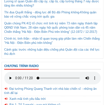
Lương sĩ quan Quân đội cấp úy, cấp tá, cấp tướng tháng 7 này được
tăng lên nhiều không?
Thi đua Quyết thắng - động lực để Bộ đội Phòng không-Không quân
bảo vệ vững chắc vùng trời quốc gia
Quân chủng PK-KQ tổ chức mít tinh kỷ niệm 73 năm ngày thành lập
QĐND Việt Nam, 28 năm ngày hội quốc phòng toàn dân và 45 năm
Chiến thắng “Hà Nội - Điện Biên Phủ trên không” (12-1972 / 12-2017)
Chính trị, tinh thần - nhân tố quan trọng góp phần làm nên Chiến thắng
"Hà Nội - Điện Biên phủ trên không"
Cảnh giác trước những luận điệu chống phá Quân đội của các thế lực
thù địch
CHƯƠNG TRÌNH RADIO
Đại tướng Phùng Quang Thanh với nhà báo chiến sĩ - những ân
tình để lại
Xanh mãi tình yêu bầu trời
Bài 1: Tổ 3 người - xưa mà không cũ