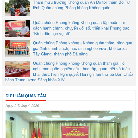
Tham mưu trưởng Không quân Ấn Độ tới thăm Bộ Tư
lệnh Quân chủng Phòng không-Không quân
Quân chủng Phòng không-Không quân tập huấn cải
cách hành chính, chuyển đổi số, triển khai Phong trào
“Bình dân học vụ số”
Quân chủng Phòng không - Không quân thăm, tặng quà
gia đình chính sách, học sinh nghèo vượt khó tại xã
Tây Giang, thành phố Đà nẵng
Quân chủng Phòng không-Không quân tham gia Hội
nghị toàn quốc nghiên cứu, học tập, quán triệt và triển
khai thực hiện Nghị quyết Hội nghị lần thứ ba Ban Chấp
hành Trung ương Đảng khóa XIV
DƯ LUẬN QUAN TÂM
Ngày 2 Tháng 4, 2026