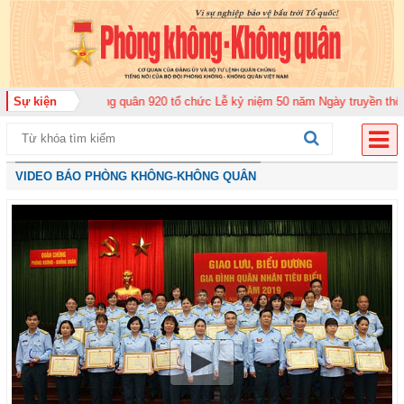
 Không quân 920 tổ chức Lễ kỷ niệm 50 năm Ngày truyền thống (12-11-1975/
Sự kiện
VIDEO BÁO PHÒNG KHÔNG-KHÔNG QUÂN