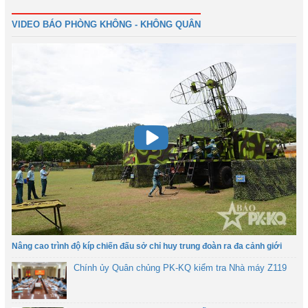
VIDEO BÁO PHÒNG KHÔNG - KHÔNG QUÂN
Nâng cao trình độ kíp chiến đấu sở chỉ huy trung đoàn ra đa cảnh giới
Chính ủy Quân chủng PK-KQ kiểm tra Nhà máy Z119