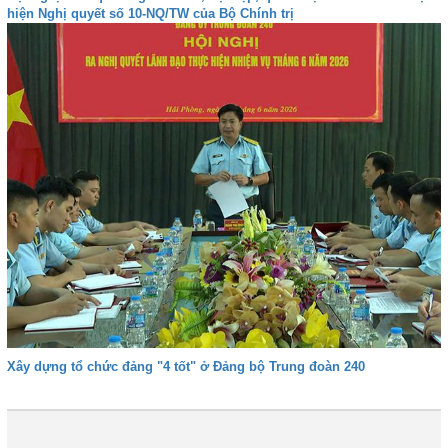
hiện Nghị quyết số 10-NQ/TW của Bộ Chính trị
Xây dựng tổ chức đảng "4 tốt" ở Đảng bộ Trung đoàn 240
1
2
3
4
Tiếp
Cuối