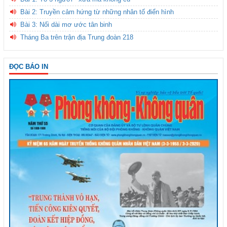
Bài 2: Truyền cảm hứng từ những nhân tố điển hình
Bài 3: Nối dài mơ ước tân binh
Tháng Ba trên trận địa Trung đoàn 218
ĐỌC BÁO IN