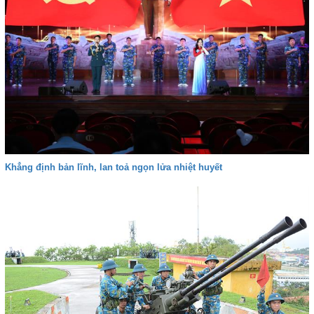
Khẳng định bản lĩnh, lan toả ngọn lửa nhiệt huyết