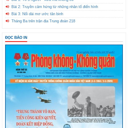
Bài 2: Truyền cảm hứng từ những nhân tố điển hình
Bài 3: Nối dài mơ ước tân binh
Tháng Ba trên trận địa Trung đoàn 218
ĐỌC BÁO IN