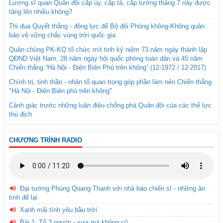
Lương sĩ quan Quân đội cấp úy, cấp tá, cấp tướng tháng 7 này được
tăng lên nhiều không?
Thi đua Quyết thắng - động lực để Bộ đội Phòng không-Không quân
bảo vệ vững chắc vùng trời quốc gia
Quân chủng PK-KQ tổ chức mít tinh kỷ niệm 73 năm ngày thành lập
QĐND Việt Nam, 28 năm ngày hội quốc phòng toàn dân và 45 năm
Chiến thắng “Hà Nội - Điện Biên Phủ trên không” (12-1972 / 12-2017)
Chính trị, tinh thần - nhân tố quan trọng góp phần làm nên Chiến thắng
"Hà Nội - Điện Biên phủ trên không"
Cảnh giác trước những luận điệu chống phá Quân đội của các thế lực
thù địch
CHƯƠNG TRÌNH RADIO
Đại tướng Phùng Quang Thanh với nhà báo chiến sĩ - những ân
tình để lại
Xanh mãi tình yêu bầu trời
Bài 1: Tổ 3 người - xưa mà không cũ