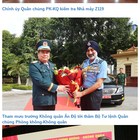
Chính ủy Quân chủng PK-KQ kiểm tra Nhà máy Z119
Tham mưu trưởng Không quân Ấn Độ tới thăm Bộ Tư lệnh Quân
chủng Phòng không-Không quân