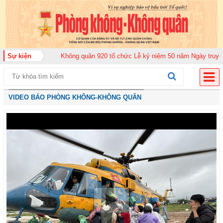
 đoàn Không quân 920 tổ chức Lễ kỷ niệm 50 năm Ngày truyền thống (12-11-
Sự kiện
VIDEO BÁO PHÒNG KHÔNG-KHÔNG QUÂN