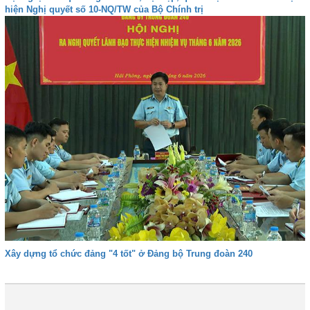
hiện Nghị quyết số 10-NQ/TW của Bộ Chính trị
Xây dựng tổ chức đảng "4 tốt" ở Đảng bộ Trung đoàn 240
1
2
3
4
Tiếp
Cuối