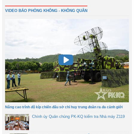
VIDEO BÁO PHÒNG KHÔNG - KHÔNG QUÂN
Nâng cao trình độ kíp chiến đấu sở chỉ huy trung đoàn ra đa cảnh giới
Chính ủy Quân chủng PK-KQ kiểm tra Nhà máy Z119