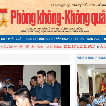
-KQ
PHÁP LUẬT
KINH TẾ
ĐỐI NGOẠI
VĂN HÓA
THỂ THAO
BẠN ĐỌC
PH
kỷ niệm 50 năm Ngày truyền thống (12-11-1975/12-11-2025)
Ủy ban Kiểm t
VIDEO BÁO PHÒNG