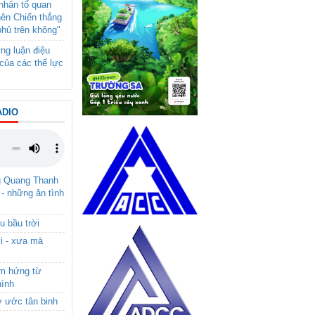
- nhân tố quan
nên Chiến thắng
phủ trên không"
ng luận điệu
của các thế lực
ADIO
g Quang Thanh
 - những ân tình
u bầu trời
i - xưa mà
ảm hứng từ
hình
ơ ước tân binh