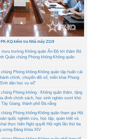
 PK-KQ kiểm tra Nhà máy Z119
 mưu trưởng Không quân Ấn Độ tới thăm Bộ
ệnh Quân chủng Phòng không-Không quân
 chủng Phòng không-Không quân tập huấn cải
hành chính, chuyển đổi số, triển khai Phong
“Bình dân học vụ số”
 chủng Phòng không - Không quân thăm, tặng
ia đình chính sách, học sinh nghèo vượt khó
ã Tây Giang, thành phố Đà nẵng
 chủng Phòng không-Không quân tham gia Hội
toàn quốc nghiên cứu, học tập, quán triệt và
 khai thực hiện Nghị quyết Hội nghị lần thứ ba
g ương Đảng khóa XIV
 chủng Phòng không-Không quân phối hợp tổ