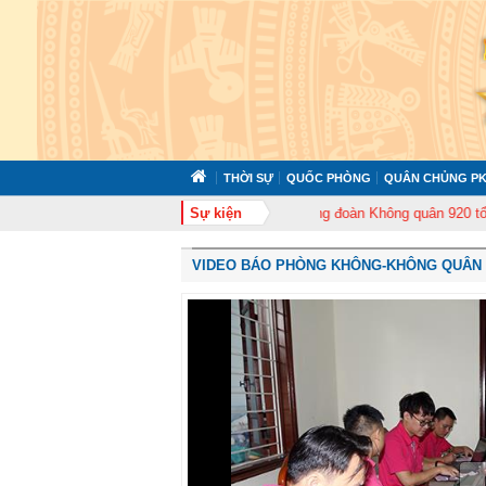
THỜI SỰ
QUỐC PHÒNG
QUÂN CHỦNG PK
ổ chức tập huấn cán bộ năm 2026
Sự kiện
Trung đoàn Không quân 920 tổ chức Lễ 
VIDEO BÁO PHÒNG KHÔNG-KHÔNG QUÂN