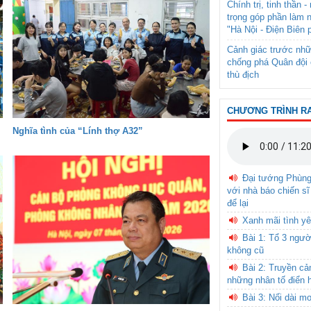
Chính trị, tinh thần 
trọng góp phần làm 
"Hà Nội - Điện Biên 
Cảnh giác trước nhữ
chống phá Quân đội 
thù địch
CHƯƠNG TRÌNH R
Nghĩa tình của “Lính thợ A32”
Đại tướng Phùn
với nhà báo chiến sĩ
để lại
Xanh mãi tình yê
Bài 1: Tổ 3 ngườ
không cũ
Bài 2: Truyền c
những nhân tố điển 
Bài 3: Nối dài m