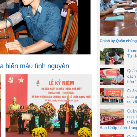
Chính ủy Quân chủng
Tham
Tư l
ia hiến máu tình nguyện
Quân
cách 
trào 
Quân
quà g
tại x
Quân
nghị 
triển
Ban Chấp hành Trun
Quân