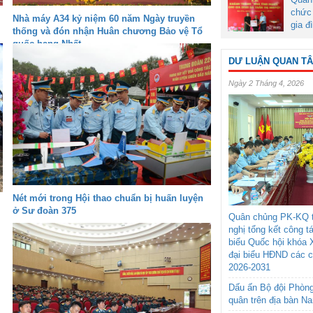
chức 
Nhà máy A34 kỷ niệm 60 năm Ngày truyền
gia đ
thống và đón nhận Huân chương Bảo vệ Tổ
quốc hạng Nhất
DƯ LUẬN QUAN T
Ngày 2 Tháng 4, 2026
Nét mới trong Hội thao chuẩn bị huấn luyện
ở Sư đoàn 375
Quân chủng PK-KQ t
nghị tổng kết công t
biểu Quốc hội khóa 
đại biểu HĐND các 
2026-2031
Dấu ấn Bộ đội Phòn
quân trên địa bàn N