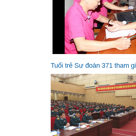
Tuổi trẻ Sư đoàn 371 tham g