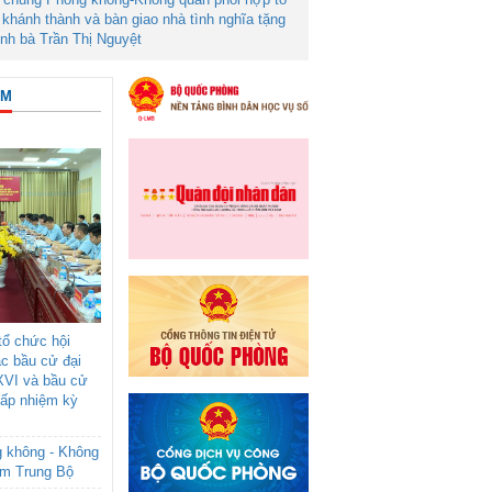
khánh thành và bàn giao nhà tình nghĩa tặng
ình bà Trần Thị Nguyệt
ÂM
ổ chức hội
ác bầu cử đại
XVI và bầu cử
cấp nhiệm kỳ
g không - Không
am Trung Bộ