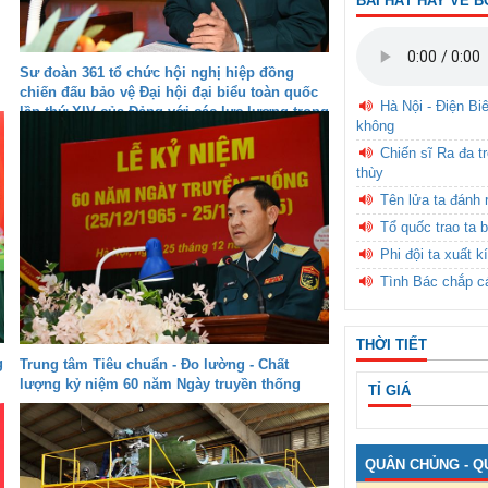
BÀI HÁT HAY VỀ B
Sư đoàn 361 tổ chức hội nghị hiệp đồng
chiến đấu bảo vệ Đại hội đại biểu toàn quốc
Hà Nội - Điện Bi
lần thứ XIV của Đảng với các lực lượng trong
không
khu vực Miền Bắc
Chiến sĩ Ra đa t
thùy
Tên lửa ta đánh 
Tổ quốc trao ta b
Phi đội ta xuất k
Tình Bác chắp c
THỜI TIẾT
g
Trung tâm Tiêu chuẩn - Đo lường - Chất
lượng kỷ niệm 60 năm Ngày truyền thống
TỈ GIÁ
QUÂN CHỦNG - Q