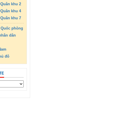
Quân khu 2
Quân khu 4
Quân khu 7
 Quốc phòng
nhân dân
 Nam
hủ đô
TE