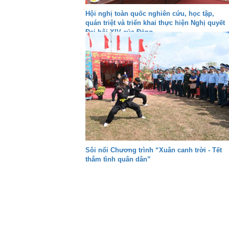
Hội nghị toàn quốc nghiên cứu, học tập,
quán triệt và triển khai thực hiện Nghị quyết
Đại hội XIV của Đảng
Sôi nổi Chương trình “Xuân canh trời - Tết
thắm tình quân dân”