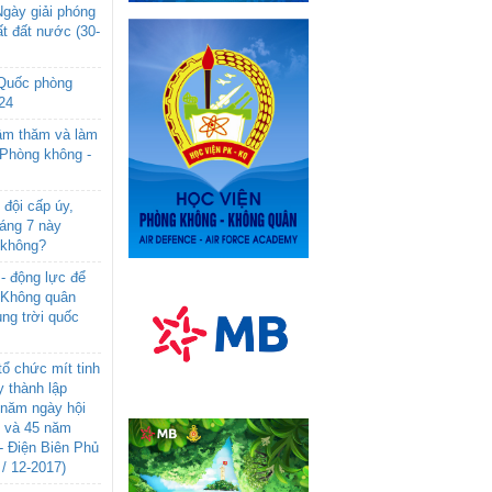
gày giải phóng
t đất nước (30-
 Quốc phòng
24
âm thăm và làm
 Phòng không -
đội cấp úy,
háng 7 này
 không?
- động lực để
-Không quân
ng trời quốc
ổ chức mít tinh
 thành lập
năm ngày hội
n và 45 năm
- Điện Biên Phủ
 / 12-2017)