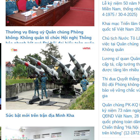
Lễ kỷ niệm 50 năm N
Miền Nam, thống nhấ
4-1975 / 30-4-2025)
Khai mạc Triển lãm
quốc tế Việt Nam 20
Thường vụ Đảng uỷ Quân chủng Phòng
không- Không quân tổ chức Hội nghị Thông
Chủ tịch Nước Tô L
báo nhanh kết quả Đại hội đại biểu toàn quốc
việc tại Quân chủng
lần thứ XIV của Đảng.
Không quân
Lương sĩ quan Quân 
cấp tá, cấp tướng t
được tăng lên nhiều
Thi đua Quyết thắng 
Bộ đội Phòng không
bảo vệ vững chắc vù
gia
Quân chủng PK-KQ t
kỷ niệm 73 năm ngày
Sức bật mới trên trận địa Minh Kha
QĐND Việt Nam, 28 
quốc phòng toàn dâ
Chiến thắng “Hà Nội 
trên không” (12-1972