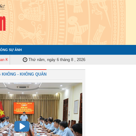
ÓNG SỰ ẢNH
ra Quân ủy Trung ương tập huấn nghiệp vụ công tác kiểm tra, giám sát năm 
Thứ năm, ngày 6 tháng 8 , 2026
 KHÔNG - KHÔNG QUÂN