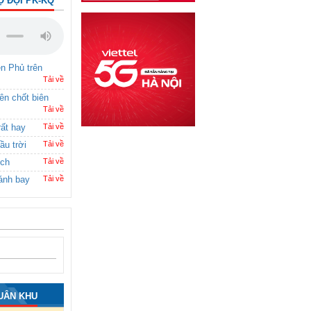
Ộ ĐỘI PK-KQ
ên Phủ trên
Tải về
rên chốt biên
Tải về
rất hay
Tải về
ầu trời
Tải về
ích
Tải về
ánh bay
Tải về
UÂN KHU