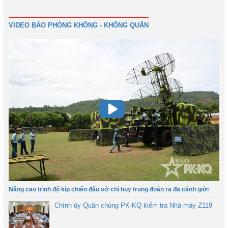
Đầu
Trước
23
24
25
26
27
28
29
30
Tiếp
Cuối
VIDEO BÁO PHÒNG KHÔNG - KHÔNG QUÂN
Nâng cao trình độ kíp chiến đấu sở chỉ huy trung đoàn ra đa cảnh giới
Chính ủy Quân chủng PK-KQ kiểm tra Nhà máy Z119