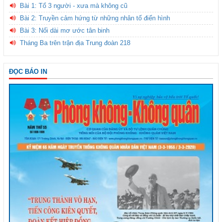
Bài 1: Tổ 3 người - xưa mà không cũ
Bài 2: Truyền cảm hứng từ những nhân tố điển hình
Bài 3: Nối dài mơ ước tân binh
Tháng Ba trên trận địa Trung đoàn 218
ĐỌC BÁO IN