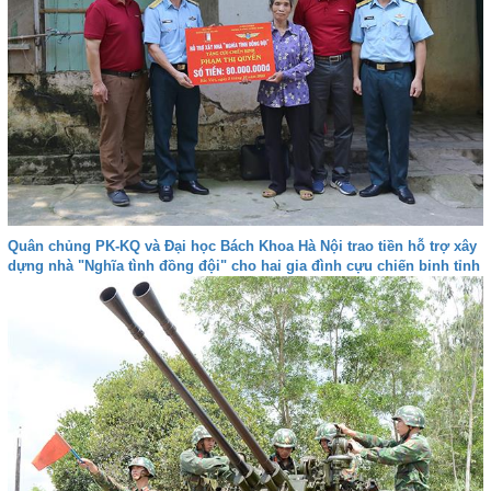
Quân chủng PK-KQ và Đại học Bách Khoa Hà Nội trao tiền hỗ trợ xây
dựng nhà "Nghĩa tình đồng đội" cho hai gia đình cựu chiến binh tỉnh
Lạng Sơn