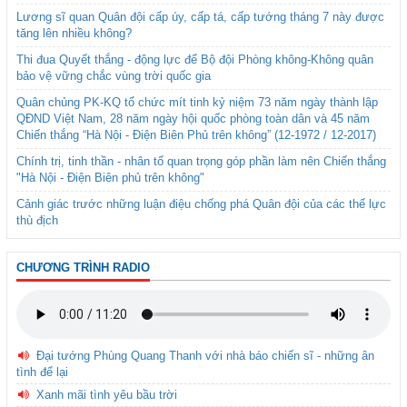
Lương sĩ quan Quân đội cấp úy, cấp tá, cấp tướng tháng 7 này được
tăng lên nhiều không?
Thi đua Quyết thắng - động lực để Bộ đội Phòng không-Không quân
bảo vệ vững chắc vùng trời quốc gia
Quân chủng PK-KQ tổ chức mít tinh kỷ niệm 73 năm ngày thành lập
QĐND Việt Nam, 28 năm ngày hội quốc phòng toàn dân và 45 năm
Chiến thắng “Hà Nội - Điện Biên Phủ trên không” (12-1972 / 12-2017)
Chính trị, tinh thần - nhân tố quan trọng góp phần làm nên Chiến thắng
"Hà Nội - Điện Biên phủ trên không"
Cảnh giác trước những luận điệu chống phá Quân đội của các thế lực
thù địch
CHƯƠNG TRÌNH RADIO
Đại tướng Phùng Quang Thanh với nhà báo chiến sĩ - những ân
tình để lại
Xanh mãi tình yêu bầu trời