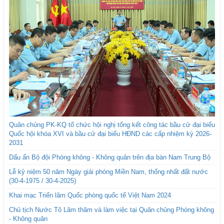
Quân chủng PK-KQ tổ chức hội nghị tổng kết công tác bầu cử đại biểu
Quốc hội khóa XVI và bầu cử đại biểu HĐND các cấp nhiệm kỳ 2026-
2031
Dấu ấn Bộ đội Phòng không - Không quân trên địa bàn Nam Trung Bộ
Lễ kỷ niệm 50 năm Ngày giải phóng Miền Nam, thống nhất đất nước
(30-4-1975 / 30-4-2025)
Khai mạc Triển lãm Quốc phòng quốc tế Việt Nam 2024
Chủ tịch Nước Tô Lâm thăm và làm việc tại Quân chủng Phòng không
- Không quân