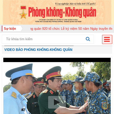
n Không quân 920 tổ chức Lễ kỷ niệm 50 năm Ngày truyền thống (12-11-1975
Sự kiện
VIDEO BÁO PHÒNG KHÔNG-KHÔNG QUÂN