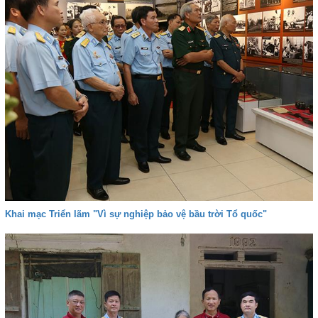
Khai mạc Triển lãm "Vì sự nghiệp bảo vệ bầu trời Tổ quốc"