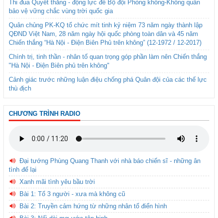
Thi đua Quyết thắng - động lực để Bộ đội Phòng không-Không quân
bảo vệ vững chắc vùng trời quốc gia
Quân chủng PK-KQ tổ chức mít tinh kỷ niệm 73 năm ngày thành lập
QĐND Việt Nam, 28 năm ngày hội quốc phòng toàn dân và 45 năm
Chiến thắng “Hà Nội - Điện Biên Phủ trên không” (12-1972 / 12-2017)
Chính trị, tinh thần - nhân tố quan trọng góp phần làm nên Chiến thắng
"Hà Nội - Điện Biên phủ trên không"
Cảnh giác trước những luận điệu chống phá Quân đội của các thế lực
thù địch
CHƯƠNG TRÌNH RADIO
Đại tướng Phùng Quang Thanh với nhà báo chiến sĩ - những ân
tình để lại
Xanh mãi tình yêu bầu trời
Bài 1: Tổ 3 người - xưa mà không cũ
Bài 2: Truyền cảm hứng từ những nhân tố điển hình