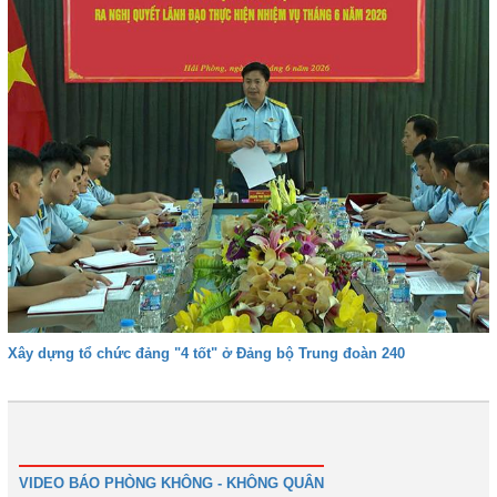
Xây dựng tổ chức đảng "4 tốt" ở Đảng bộ Trung đoàn 240
1
2
3
4
Tiếp
Cuối
VIDEO BÁO PHÒNG KHÔNG - KHÔNG QUÂN