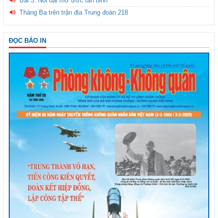
Bài 3: Nối dài mơ ước tân binh
Tháng Ba trên trận địa Trung đoàn 218
ĐỌC BÁO IN