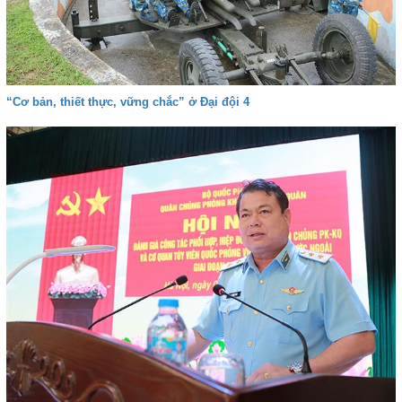
“Cơ bản, thiết thực, vững chắc” ở Đại đội 4