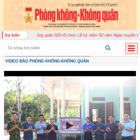
oàn Không quân 920 tổ chức Lễ kỷ niệm 50 năm Ngày truyền thống (12-11-19
Sự kiện
VIDEO BÁO PHÒNG KHÔNG-KHÔNG QUÂN