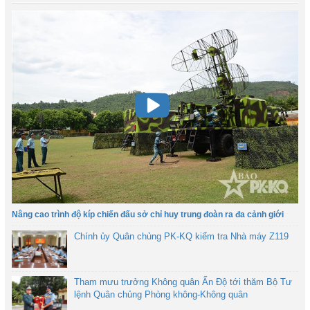
Nâng cao trình độ kíp chiến đấu sở chỉ huy trung đoàn ra đa cảnh giới
Chính ủy Quân chủng PK-KQ kiểm tra Nhà máy Z119
Tham mưu trưởng Không quân Ấn Độ tới thăm Bộ Tư
lệnh Quân chủng Phòng không-Không quân