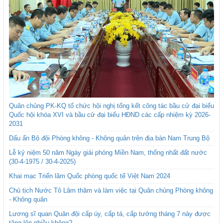
Quân chủng PK-KQ tổ chức hội nghị tổng kết công tác bầu cử đại biểu
Quốc hội khóa XVI và bầu cử đại biểu HĐND các cấp nhiệm kỳ 2026-
2031
Dấu ấn Bộ đội Phòng không - Không quân trên địa bàn Nam Trung Bộ
Lễ kỷ niệm 50 năm Ngày giải phóng Miền Nam, thống nhất đất nước
(30-4-1975 / 30-4-2025)
Khai mạc Triển lãm Quốc phòng quốc tế Việt Nam 2024
Chủ tịch Nước Tô Lâm thăm và làm việc tại Quân chủng Phòng không
- Không quân
Lương sĩ quan Quân đội cấp úy, cấp tá, cấp tướng tháng 7 này được
tăng lên nhiều không?