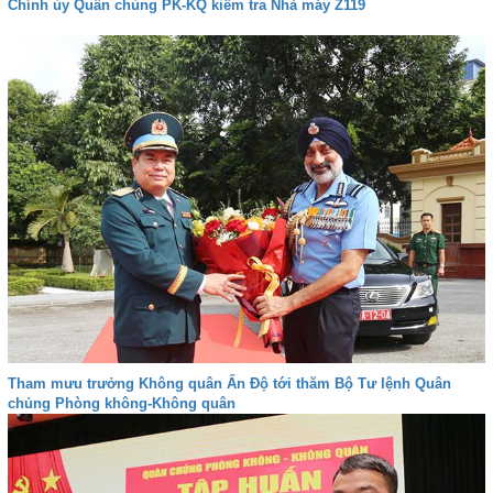
Chính ủy Quân chủng PK-KQ kiểm tra Nhà máy Z119
Tham mưu trưởng Không quân Ấn Độ tới thăm Bộ Tư lệnh Quân
chủng Phòng không-Không quân