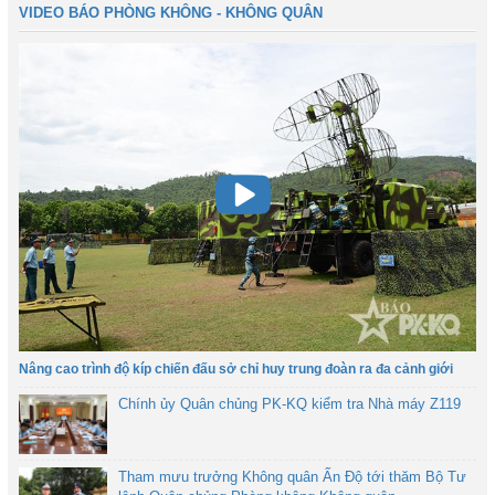
VIDEO BÁO PHÒNG KHÔNG - KHÔNG QUÂN
Nâng cao trình độ kíp chiến đấu sở chỉ huy trung đoàn ra đa cảnh giới
Chính ủy Quân chủng PK-KQ kiểm tra Nhà máy Z119
Tham mưu trưởng Không quân Ấn Độ tới thăm Bộ Tư