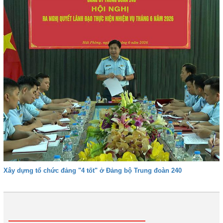
Xây dựng tổ chức đảng "4 tốt" ở Đảng bộ Trung đoàn 240
1
2
3
4
Tiếp
Cuối