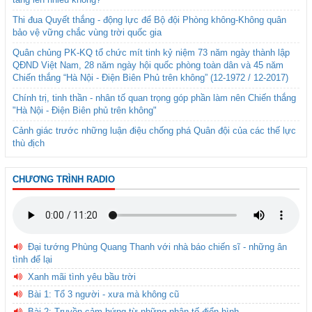
Thi đua Quyết thắng - động lực để Bộ đội Phòng không-Không quân
bảo vệ vững chắc vùng trời quốc gia
Quân chủng PK-KQ tổ chức mít tinh kỷ niệm 73 năm ngày thành lập
QĐND Việt Nam, 28 năm ngày hội quốc phòng toàn dân và 45 năm
Chiến thắng “Hà Nội - Điện Biên Phủ trên không” (12-1972 / 12-2017)
Chính trị, tinh thần - nhân tố quan trọng góp phần làm nên Chiến thắng
"Hà Nội - Điện Biên phủ trên không"
Cảnh giác trước những luận điệu chống phá Quân đội của các thế lực
thù địch
CHƯƠNG TRÌNH RADIO
Đại tướng Phùng Quang Thanh với nhà báo chiến sĩ - những ân
tình để lại
Xanh mãi tình yêu bầu trời
Bài 1: Tổ 3 người - xưa mà không cũ
Bài 2: Truyền cảm hứng từ những nhân tố điển hình