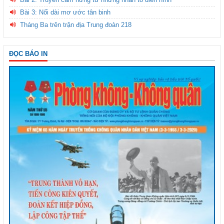
Bài 3: Nối dài mơ ước tân binh
Tháng Ba trên trận địa Trung đoàn 218
ĐỌC BÁO IN