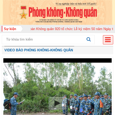
ung đoàn Không quân 920 tổ chức Lễ kỷ niệm 50 năm Ngày truyền thống (12-
Sự kiện
VIDEO BÁO PHÒNG KHÔNG-KHÔNG QUÂN