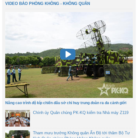
VIDEO BÁO PHÒNG KHÔNG - KHÔNG QUÂN
Nâng cao trình độ kíp chiến đấu sở chỉ huy trung đoàn ra đa cảnh giới
Chính ủy Quân chủng PK-KQ kiểm tra Nhà máy Z119
Tham mưu trưởng Không quân Ấn Độ tới thăm Bộ Tư