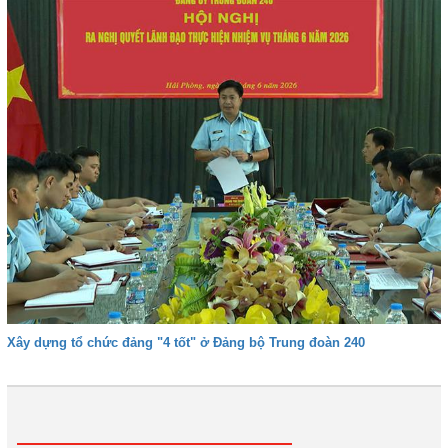
Xây dựng tổ chức đảng "4 tốt" ở Đảng bộ Trung đoàn 240
1
2
3
4
Tiếp
Cuối