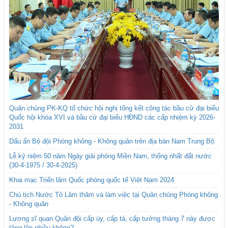
Quân chủng PK-KQ tổ chức hội nghị tổng kết công tác bầu cử đại biểu
Quốc hội khóa XVI và bầu cử đại biểu HĐND các cấp nhiệm kỳ 2026-
2031
Dấu ấn Bộ đội Phòng không - Không quân trên địa bàn Nam Trung Bộ
Lễ kỷ niệm 50 năm Ngày giải phóng Miền Nam, thống nhất đất nước
(30-4-1975 / 30-4-2025)
Khai mạc Triển lãm Quốc phòng quốc tế Việt Nam 2024
Chủ tịch Nước Tô Lâm thăm và làm việc tại Quân chủng Phòng không
- Không quân
Lương sĩ quan Quân đội cấp úy, cấp tá, cấp tướng tháng 7 này được
tăng lên nhiều không?