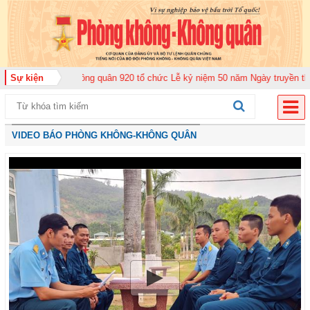
àn Không quân 920 tổ chức Lễ kỷ niệm 50 năm Ngày truyền thống (12-11-197
Sự kiện
VIDEO BÁO PHÒNG KHÔNG-KHÔNG QUÂN