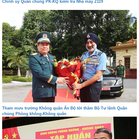
Chính ủy Quân chủng PK-KQ kiểm tra Nhà máy Z119
Tham mưu trưởng Không quân Ấn Độ tới thăm Bộ Tư lệnh Quân
chủng Phòng không-Không quân