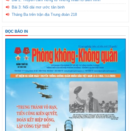
Bài 3: Nối dài mơ ước tân binh
Tháng Ba trên trận địa Trung đoàn 218
ĐỌC BÁO IN