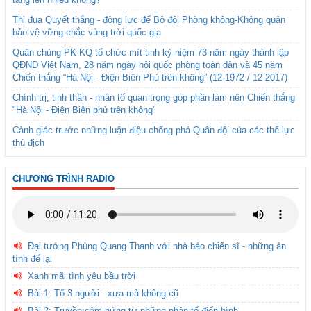
Thi đua Quyết thắng - động lực để Bộ đội Phòng không-Không quân
bảo vệ vững chắc vùng trời quốc gia
Quân chủng PK-KQ tổ chức mít tinh kỷ niệm 73 năm ngày thành lập
QĐND Việt Nam, 28 năm ngày hội quốc phòng toàn dân và 45 năm
Chiến thắng “Hà Nội - Điện Biên Phủ trên không” (12-1972 / 12-2017)
Chính trị, tinh thần - nhân tố quan trọng góp phần làm nên Chiến thắng
"Hà Nội - Điện Biên phủ trên không"
Cảnh giác trước những luận điệu chống phá Quân đội của các thế lực
thù địch
CHƯƠNG TRÌNH RADIO
Đại tướng Phùng Quang Thanh với nhà báo chiến sĩ - những ân
tình để lại
Xanh mãi tình yêu bầu trời
Bài 1: Tổ 3 người - xưa mà không cũ
Bài 2: Truyền cảm hứng từ những nhân tố điển hình