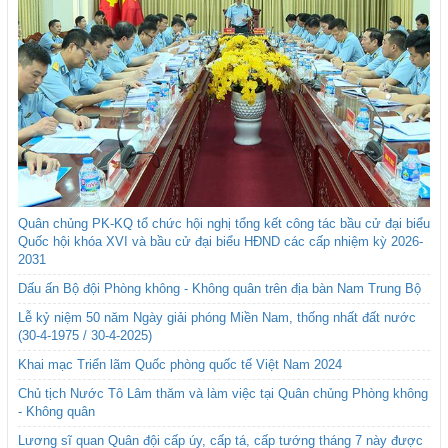
Quân chủng PK-KQ tổ chức hội nghị tổng kết công tác bầu cử đại biểu
Quốc hội khóa XVI và bầu cử đại biểu HĐND các cấp nhiệm kỳ 2026-
2031
Dấu ấn Bộ đội Phòng không - Không quân trên địa bàn Nam Trung Bộ
Lễ kỷ niệm 50 năm Ngày giải phóng Miền Nam, thống nhất đất nước
(30-4-1975 / 30-4-2025)
Khai mạc Triển lãm Quốc phòng quốc tế Việt Nam 2024
Chủ tịch Nước Tô Lâm thăm và làm việc tại Quân chủng Phòng không
- Không quân
Lương sĩ quan Quân đội cấp úy, cấp tá, cấp tướng tháng 7 này được