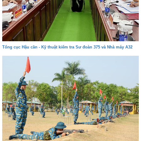
Tổng cục Hậu cần - Kỹ thuật kiểm tra Sư đoàn 375 và Nhà máy A32