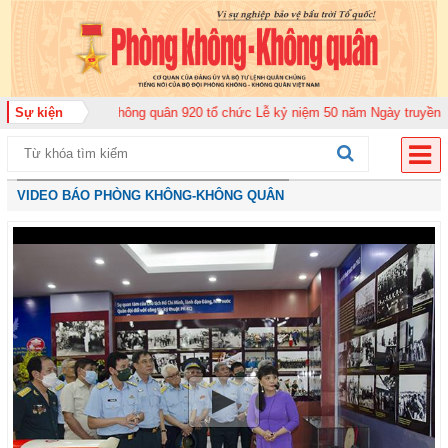
oàn Không quân 920 tổ chức Lễ kỷ niệm 50 năm Ngày truyền thống (12-11-1
Sự kiện
VIDEO BÁO PHÒNG KHÔNG-KHÔNG QUÂN