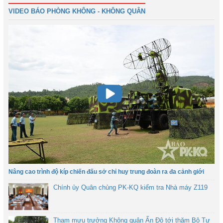
VIDEO BÁO PHÒNG KHÔNG - KHÔNG QUÂN
Nâng cao trình độ kíp chiến đấu sở chỉ huy trung đoàn ra đa cảnh giới
Chính ủy Quân chủng PK-KQ kiểm tra Nhà máy Z119
Tham mưu trưởng Không quân Ấn Độ tới thăm Bộ Tư