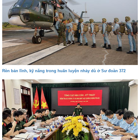
Rèn bản lĩnh, kỹ năng trong huấn luyện nhảy dù ở Sư đoàn 372