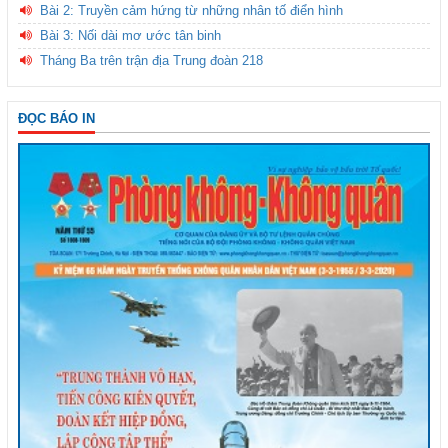
Bài 2: Truyền cảm hứng từ những nhân tố điển hình
Bài 3: Nối dài mơ ước tân binh
Tháng Ba trên trận địa Trung đoàn 218
ĐỌC BÁO IN