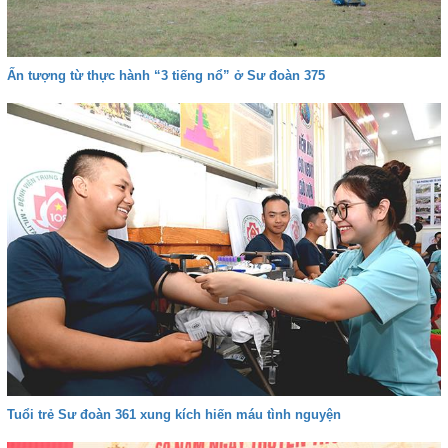
Ấn tượng từ thực hành “3 tiếng nổ” ở Sư đoàn 375
Tuổi trẻ Sư đoàn 361 xung kích hiến máu tình nguyện