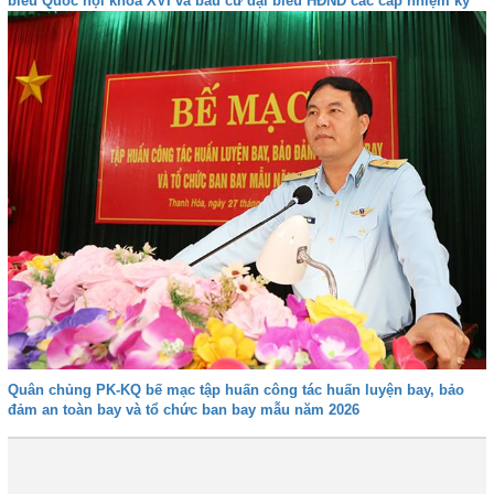
biểu Quốc hội khóa XVI và bầu cử đại biểu HĐND các cấp nhiệm kỳ
2026-2031
Quân chủng PK-KQ bế mạc tập huấn công tác huấn luyện bay, bảo
đảm an toàn bay và tổ chức ban bay mẫu năm 2026
Trước
1
2
3
4
5
6
Tiếp
Cuối