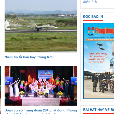
đoàn 218
ĐỌC BÁO IN
Niềm tin từ ban bay "xông trời"
BÀI HÁT HAY VỀ B
Đoàn cơ sở Trung đoàn 284 phát động Phong