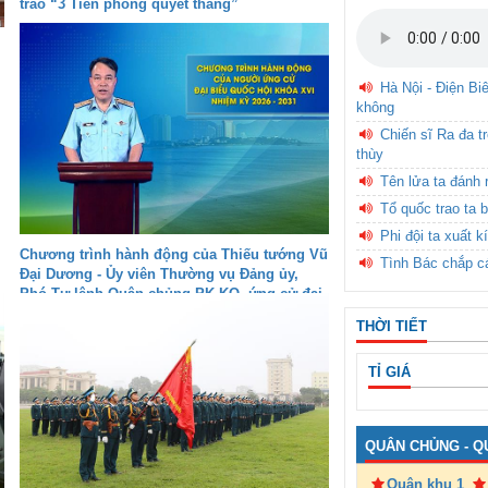
trào “3 Tiên phong quyết thắng”
Hà Nội - Điện Bi
không
Chiến sĩ Ra đa t
thùy
Tên lửa ta đánh 
Tổ quốc trao ta b
Phi đội ta xuất k
Chương trình hành động của Thiếu tướng Vũ
Tình Bác chắp c
Đại Dương - Ủy viên Thường vụ Đảng ủy,
Phó Tư lệnh Quân chủng PK-KQ, ứng cử đại
biểu Quốc hội khóa XVI tại Khánh Hòa - Đơn
THỜI TIẾT
vị bầu cử số 4
TỈ GIÁ
QUÂN CHỦNG - Q
Quân khu 1