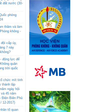
t đất nước (30-
 Quốc phòng
24
âm thăm và làm
 Phòng không -
đội cấp úy,
háng 7 này
 không?
- động lực để
-Không quân
ng trời quốc
ổ chức mít tinh
 thành lập
năm ngày hội
n và 45 năm
- Điện Biên Phủ
 / 12-2017)
- nhân tố quan