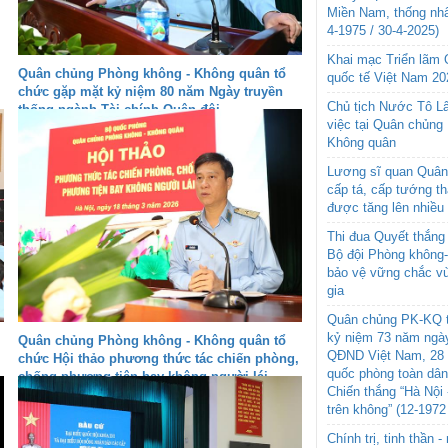
Miền Nam, thống nhấ
4-1975 / 30-4-2025)
Khai mạc Triển lãm
Quân chủng Phòng không - Không quân tổ
quốc tế Việt Nam 20
chức gặp mặt kỷ niệm 80 năm Ngày truyền
Chủ tịch Nước Tô L
thống ngành Tài chính Quân đội
việc tại Quân chủng
Không quân
Lương sĩ quan Quân 
cấp tá, cấp tướng t
được tăng lên nhiều
Thi đua Quyết thắng 
Bộ đội Phòng không
bảo vệ vững chắc vù
gia
Quân chủng PK-KQ t
kỷ niệm 73 năm ngày
Quân chủng Phòng không - Không quân tổ
QĐND Việt Nam, 28 
chức Hội thảo phương thức tác chiến phòng,
quốc phòng toàn dâ
chống phương tiện bay không người lái
Chiến thắng “Hà Nội 
trên không” (12-1972
Chính trị, tinh thần 