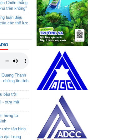
nên Chiến thắng
phủ trên không"
ng luận điệu
của các thế lực
ADIO
g Quang Thanh
 - những ân tình
u bầu trời
i - xưa mà
ảm hứng từ
hình
ơ ước tân binh
ận địa Trung