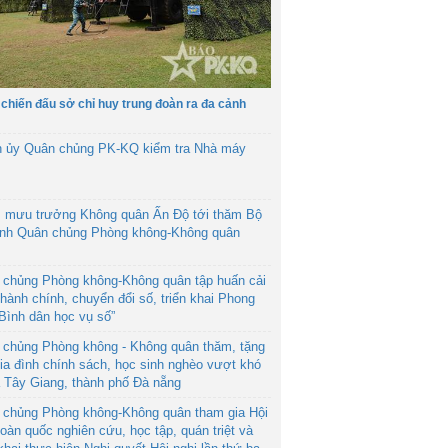
 chiến đấu sở chỉ huy trung đoàn ra đa cảnh
h ủy Quân chủng PK-KQ kiểm tra Nhà máy
 mưu trưởng Không quân Ấn Độ tới thăm Bộ
ệnh Quân chủng Phòng không-Không quân
 chủng Phòng không-Không quân tập huấn cải
hành chính, chuyển đổi số, triển khai Phong
“Bình dân học vụ số”
 chủng Phòng không - Không quân thăm, tặng
ia đình chính sách, học sinh nghèo vượt khó
ã Tây Giang, thành phố Đà nẵng
 chủng Phòng không-Không quân tham gia Hội
toàn quốc nghiên cứu, học tập, quán triệt và