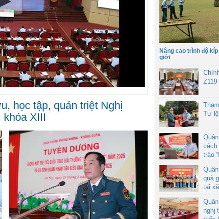
Nâng cao trình độ kíp
giới
Chín
Z119
, học tập, quán triệt Nghị
Tham
Tư l
 khóa XIII
Quân
cách 
trào 
Quân
quà g
tại x
Quân
nghị 