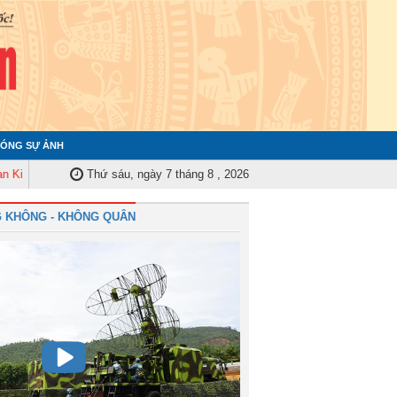
ÓNG SỰ ẢNH
a Quân ủy Trung ương tập huấn nghiệp vụ công tác kiểm tra, giám sát năm 
Thứ sáu, ngày 7 tháng 8 , 2026
 KHÔNG - KHÔNG QUÂN