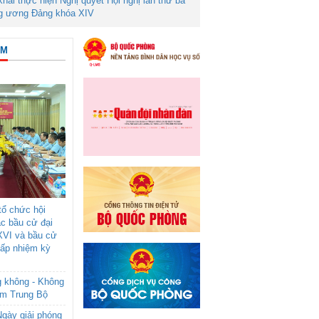
 khai thực hiện Nghị quyết Hội nghị lần thứ ba
g ương Đảng khóa XIV
ÂM
ổ chức hội
ác bầu cử đại
XVI và bầu cử
cấp nhiệm kỳ
g không - Không
am Trung Bộ
gày giải phóng