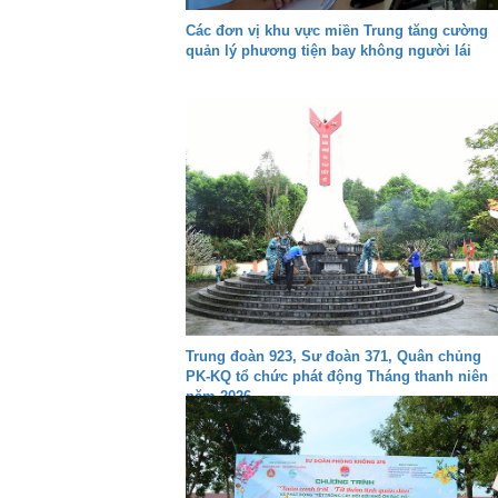
Các đơn vị khu vực miền Trung tăng cường
quản lý phương tiện bay không người lái
Trung đoàn 923, Sư đoàn 371, Quân chủng
PK-KQ tổ chức phát động Tháng thanh niên
năm 2026