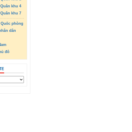
Quân khu 4
Quân khu 7
 Quốc phòng
nhân dân
 Nam
hủ đô
TE