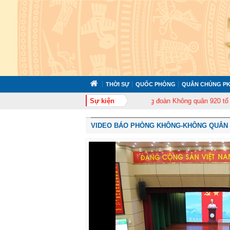
THỜI SỰ
QUỐC PHÒNG
QUÂN CHỦNG PK
 chức tập huấn cán bộ năm 2026
Sự kiện
Trung đoàn Không quân 920 tổ chức Lễ k
VIDEO BÁO PHÒNG KHÔNG-KHÔNG QUÂN