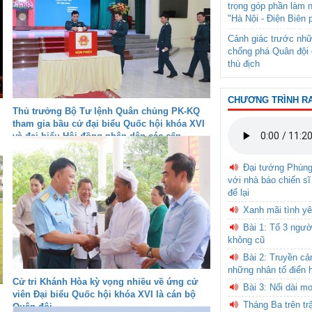
trọng góp phần làm 
"Hà Nội - Điện Biên 
Cảnh giác trước nhữ
chống phá Quân đội 
thù địch
CHƯƠNG TRÌNH R
Thủ trưởng Bộ Tư lệnh Quân chủng PK-KQ
tham gia bầu cử đại biểu Quốc hội khóa XVI
và đại biểu Hội đồng nhân dân các cấp
nhiệm kỳ 2026-2031
Đại tướng Phùn
với nhà báo chiến sĩ
để lại
Xanh mãi tình yê
Bài 1: Tổ 3 ngườ
không cũ
Bài 2: Truyền c
những nhân tố điển 
Cử tri Khánh Hòa kỳ vọng nhiều về ứng cử
Bài 3: Nối dài m
viên Đại biểu Quốc hội khóa XVI là cán bộ
Tháng Ba trên tr
Quân đội