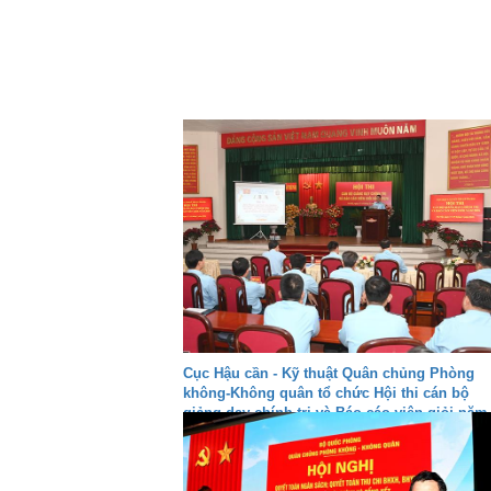
Cục Hậu cần - Kỹ thuật Quân chủng Phòng
không-Không quân tổ chức Hội thi cán bộ
giảng dạy chính trị và Báo cáo viên giỏi năm
2026