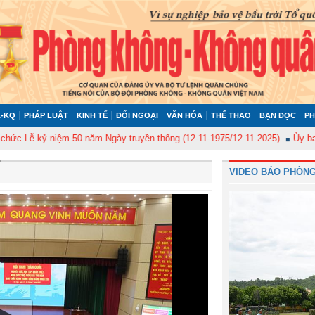
-KQ
PHÁP LUẬT
KINH TẾ
ĐỐI NGOẠI
VĂN HÓA
THỂ THAO
BẠN ĐỌC
PH
ỷ niệm 50 năm Ngày truyền thống (12-11-1975/12-11-2025)
Ủy ban Kiểm tr
VIDEO BÁO PHÒNG