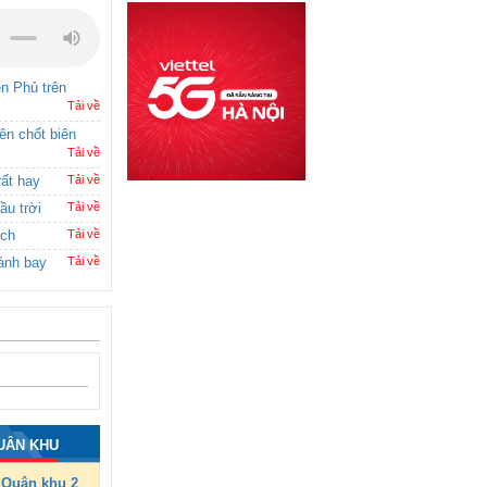
ên Phủ trên
Tải về
rên chốt biên
Tải về
rất hay
Tải về
ầu trời
Tải về
ích
Tải về
ánh bay
Tải về
UÂN KHU
Quân khu 2