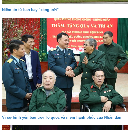
Niềm tin từ ban bay "xông trời"
Vì sự bình yên bầu trời Tổ quốc và niềm hạnh phúc của Nhân dân