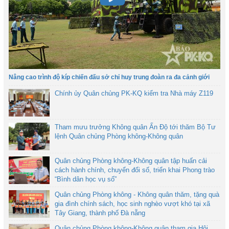
Nâng cao trình độ kíp chiến đấu sở chỉ huy trung đoàn ra đa cảnh giới
Chính ủy Quân chủng PK-KQ kiểm tra Nhà máy Z119
Tham mưu trưởng Không quân Ấn Độ tới thăm Bộ Tư
lệnh Quân chủng Phòng không-Không quân
Quân chủng Phòng không-Không quân tập huấn cải
cách hành chính, chuyển đổi số, triển khai Phong trào
“Bình dân học vụ số”
Quân chủng Phòng không - Không quân thăm, tặng quà
gia đình chính sách, học sinh nghèo vượt khó tại xã
Tây Giang, thành phố Đà nẵng
Quân chủng Phòng không-Không quân tham gia Hội