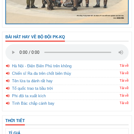
BÀI HÁT HAY VỀ BỘ ĐỘI PK-KQ
Hà Nội - Điện Biên Phủ trên không
Tải về
Chiến sĩ Ra đa trên chốt biên thùy
Tải về
Tên lửa ta đánh rất hay
Tải về
Tổ quốc trao ta bầu trời
Tải về
Phi đội ta xuất kích
Tải về
Tình Bác chắp cánh bay
Tải về
THỜI TIẾT
TỈ GIÁ