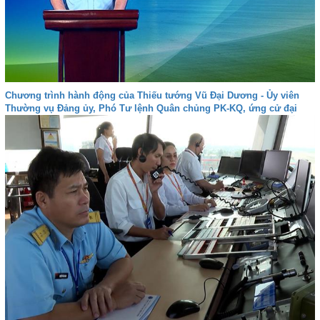
Chương trình hành động của Thiếu tướng Vũ Đại Dương - Ủy viên
Thường vụ Đảng ủy, Phó Tư lệnh Quân chủng PK-KQ, ứng cử đại
biểu Quốc hội khóa XVI tại Khánh Hòa - Đơn vị bầu cử số 4