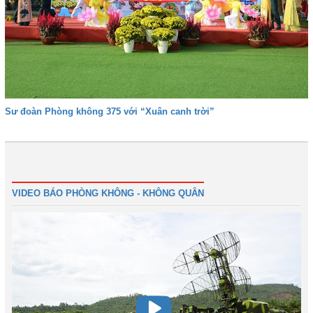
Sư đoàn Phòng không 375 với “Xuân canh trời”
Trước
1
2
3
4
5
6
7
Tiếp
Cuối
VIDEO BÁO PHÒNG KHÔNG - KHÔNG QUÂN