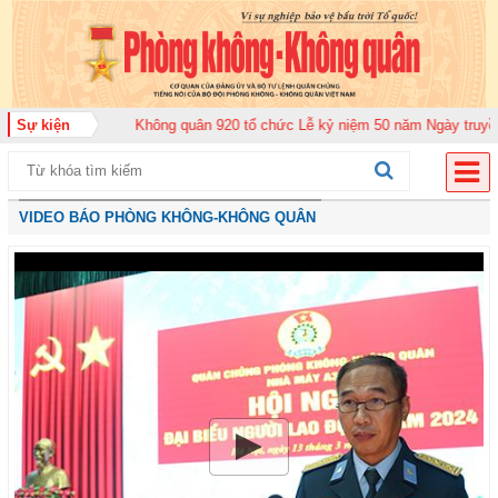
 đoàn Không quân 920 tổ chức Lễ kỷ niệm 50 năm Ngày truyền thống (12-11-
Sự kiện
VIDEO BÁO PHÒNG KHÔNG-KHÔNG QUÂN