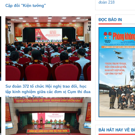
đoàn 218
Cặp đôi "Kiện tướng"
ĐỌC BÁO IN
Sư đoàn 372 tổ chức Hội nghị trao đổi, học
tập kinh nghiệm giữa các đơn vị Cụm thi đua
khu vực miền Trung
BÀI HÁT HAY VỀ B