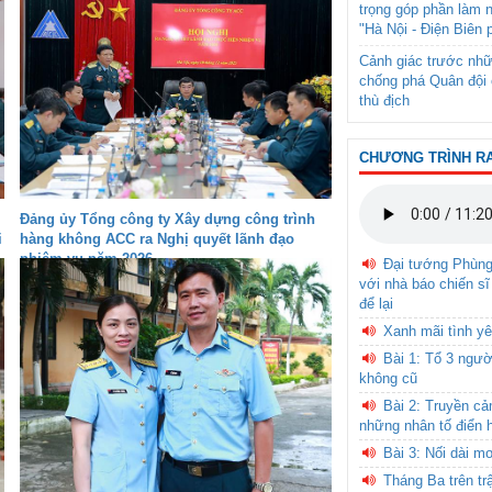
trọng góp phần làm 
"Hà Nội - Điện Biên 
Cảnh giác trước nhữ
chống phá Quân đội 
thù địch
CHƯƠNG TRÌNH R
Đảng ủy Tổng công ty Xây dựng công trình
i
hàng không ACC ra Nghị quyết lãnh đạo
nhiệm vụ năm 2026
Đại tướng Phùn
với nhà báo chiến sĩ
để lại
Xanh mãi tình yê
Bài 1: Tổ 3 ngườ
không cũ
Bài 2: Truyền c
những nhân tố điển 
Bài 3: Nối dài m
Tháng Ba trên tr