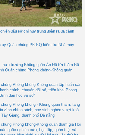
 chiến đấu sở chỉ huy trung đoàn ra đa cảnh
h ủy Quân chủng PK-KQ kiểm tra Nhà máy
 mưu trưởng Không quân Ấn Độ tới thăm Bộ
ệnh Quân chủng Phòng không-Không quân
 chủng Phòng không-Không quân tập huấn cải
hành chính, chuyển đổi số, triển khai Phong
“Bình dân học vụ số”
 chủng Phòng không - Không quân thăm, tặng
ia đình chính sách, học sinh nghèo vượt khó
ã Tây Giang, thành phố Đà nẵng
 chủng Phòng không-Không quân tham gia Hội
toàn quốc nghiên cứu, học tập, quán triệt và