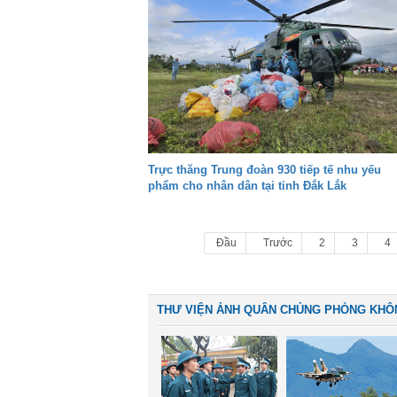
Trực thăng Trung đoàn 930 tiếp tế nhu yếu
phẩm cho nhân dân tại tỉnh Đắk Lắk
Đầu
Trước
2
3
4
THƯ VIỆN ẢNH QUÂN CHỦNG PHÒNG KHÔ