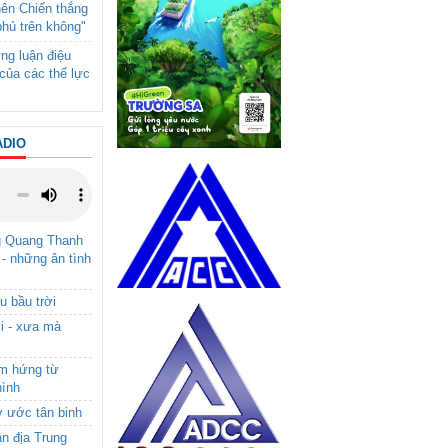
nên Chiến thắng
phủ trên không"
ng luận điệu
của các thế lực
ADIO
g Quang Thanh
 - những ân tình
u bầu trời
i - xưa mà
ảm hứng từ
hình
ơ ước tân binh
ận địa Trung