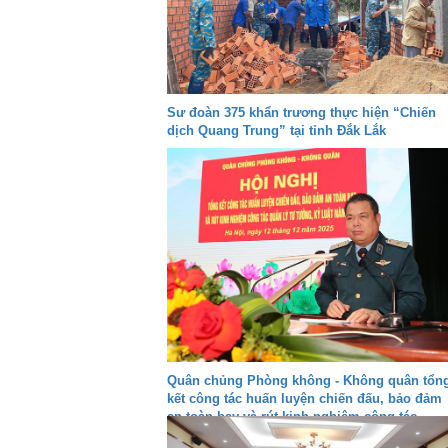
Sư đoàn 375 khẩn trương thực hiện “Chiến
dịch Quang Trung” tại tỉnh Đắk Lắk
Quân chủng Phòng không - Không quân tổn
kết công tác huấn luyện chiến đấu, bảo đảm
an toàn bay và rút kinh nghiệm công tác
quản lý tư tưởng, kỷ luật năm 2025