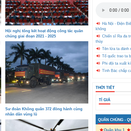
Hà Nội - Điện Bi
không
Hội nghị tổng kết hoạt động công tác quần
chúng giai đoạn 2021 - 2025
Chiến sĩ Ra đa t
thùy
Tên lửa ta đánh 
Tổ quốc trao ta b
Phi đội ta xuất k
Tình Bác chắp c
THỜI TIẾT
TỈ GIÁ
Sư đoàn Không quân 372 đồng hành cùng
nhân dân vùng lũ
QUÂN CHỦNG - Q
Quân khu 1