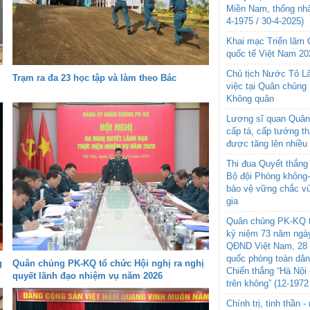
Miền Nam, thống nhấ
4-1975 / 30-4-2025)
Khai mạc Triển lãm
quốc tế Việt Nam 20
Chủ tịch Nước Tô L
Trạm ra đa 23 học tập và làm theo Bác
việc tại Quân chủng
Không quân
Lương sĩ quan Quân 
cấp tá, cấp tướng t
được tăng lên nhiều
Thi đua Quyết thắng 
Bộ đội Phòng không
bảo vệ vững chắc vù
gia
Quân chủng PK-KQ t
kỷ niệm 73 năm ngày
QĐND Việt Nam, 28 
quốc phòng toàn dâ
g
Quân chủng PK-KQ tổ chức Hội nghị ra nghị
Chiến thắng “Hà Nội 
quyết lãnh đạo nhiệm vụ năm 2026
trên không” (12-1972
Chính trị, tinh thần 