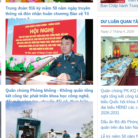
triển
Ban Chấp hành Trun
Trung đoàn 916 kỷ niệm 50 năm ngày truyền
thống và đón nhận huân chương Bảo vệ Tổ
quốc hạng 3
DƯ LUẬN QUAN T
Ngày 2 Tháng 4, 2026
Quân chủng Phòng không - Không quân tổng
Quân chủng PK-KQ t
kết công tác phát triển khoa học công nghệ,
nghị tổng kết công t
đổi mới sáng tạo, chuyển đổi số, thực hiện
biểu Quốc hội khóa 
Đề án 06 và cải cách hành chính năm 2025
đại biểu HĐND các 
2026-2031
Dấu ấn Bộ đội Phòn
quân trên địa bàn N
Lễ kỷ niệm 50 năm N