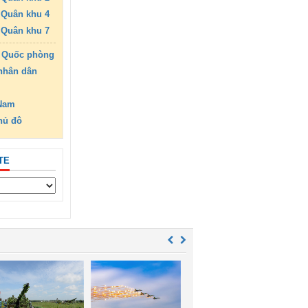
Quân khu 4
Quân khu 7
 Quốc phòng
nhân dân
 Nam
hủ đô
TE