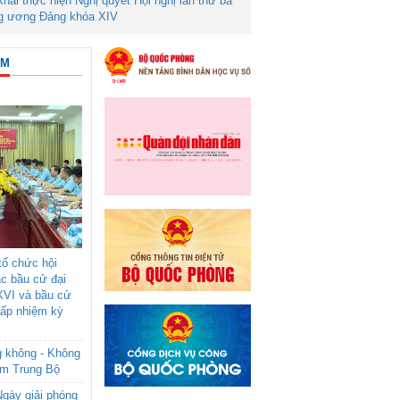
 khai thực hiện Nghị quyết Hội nghị lần thứ ba
g ương Đảng khóa XIV
ÂM
ổ chức hội
ác bầu cử đại
XVI và bầu cử
cấp nhiệm kỳ
g không - Không
am Trung Bộ
gày giải phóng