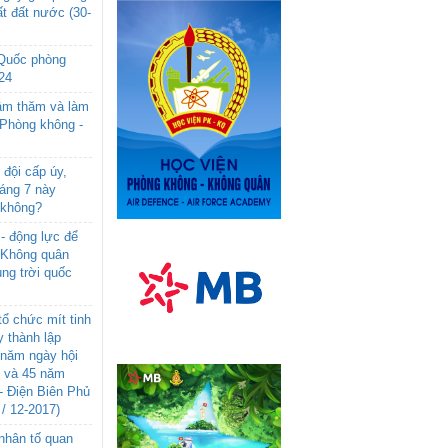
t đất nước (30-
 Quốc phòng
24
âm thăm và làm
 Phòng không -
đội cấp úy,
háng 7 này
 không?
- động lực để
-Không quân
ng trời quốc
ổ chức mít tinh
 thành lập
năm ngày hội
n và 45 năm
- Điện Biên Phủ
 / 12-2017)
- nhân tố quan