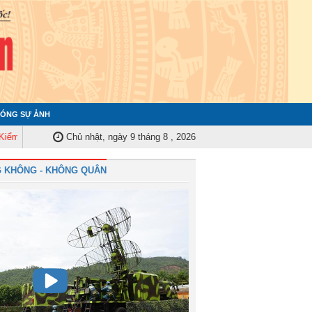
ÓNG SỰ ẢNH
Quân ủy Trung ương tập huấn nghiệp vụ công tác kiểm tra, giám sát năm 202
Chủ nhật, ngày 9 tháng 8 , 2026
 KHÔNG - KHÔNG QUÂN