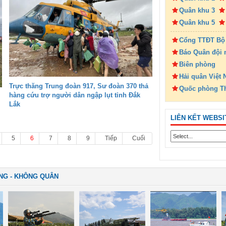
Quân khu 3
Quân khu 5
Cổng TTĐT Bộ
Báo Quân đội 
Biên phòng
Hải quân Việt
Trực thăng Trung đoàn 917, Sư đoàn 370 thả
Quốc phòng T
hàng cứu trợ người dân ngập lụt tỉnh Đắk
Lắk
LIÊN KẾT WEBSI
5
6
7
8
9
Tiếp
Cuối
NG - KHÔNG QUÂN