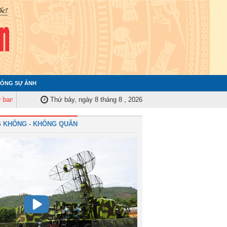
ÓNG SỰ ẢNH
Kiểm tra Quân ủy Trung ương tập huấn nghiệp vụ công tác kiểm tra, giám s
Thứ bảy, ngày 8 tháng 8 , 2026
 KHÔNG - KHÔNG QUÂN