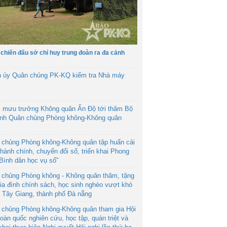
 chiến đấu sở chỉ huy trung đoàn ra đa cảnh
h ủy Quân chủng PK-KQ kiểm tra Nhà máy
 mưu trưởng Không quân Ấn Độ tới thăm Bộ
ệnh Quân chủng Phòng không-Không quân
 chủng Phòng không-Không quân tập huấn cải
hành chính, chuyển đổi số, triển khai Phong
“Bình dân học vụ số”
 chủng Phòng không - Không quân thăm, tặng
ia đình chính sách, học sinh nghèo vượt khó
ã Tây Giang, thành phố Đà nẵng
 chủng Phòng không-Không quân tham gia Hội
toàn quốc nghiên cứu, học tập, quán triệt và