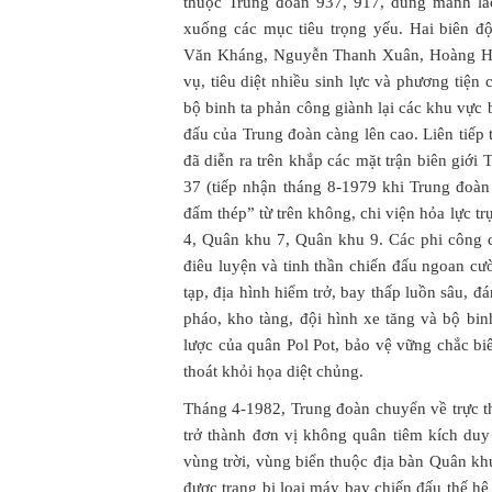
thuộc Trung đoàn 937, 917, dũng mãnh la
xuống các mục tiêu trọng yếu. Hai biên 
Văn Kháng, Nguyễn Thanh Xuân, Hoàng Hữu
vụ, tiêu diệt nhiều sinh lực và phương tiện 
bộ binh ta phản công giành lại các khu vực b
đấu của Trung đoàn càng lên cao. Liên tiếp
đã diễn ra trên khắp các mặt trận biên giới
37 (tiếp nhận tháng 8-1979 khi Trung đoàn
đấm thép” từ trên không, chi viện hỏa lực t
4, Quân khu 7, Quân khu 9. Các phi công c
điêu luyện và tinh thần chiến đấu ngoan cư
tạp, địa hình hiểm trở, bay thấp luồn sâu, đ
pháo, kho tàng, đội hình xe tăng và bộ bi
lược của quân Pol Pot, bảo vệ vững chắc 
thoát khỏi họa diệt chủng.
Tháng 4-1982, Trung đoàn chuyển về trực t
trở thành đơn vị không quân tiêm kích duy
vùng trời, vùng biển thuộc địa bàn Quân k
được trang bị loại máy bay chiến đấu thế hệ