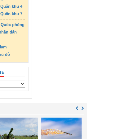
Quân khu 4
Quân khu 7
 Quốc phòng
nhân dân
 Nam
hủ đô
TE