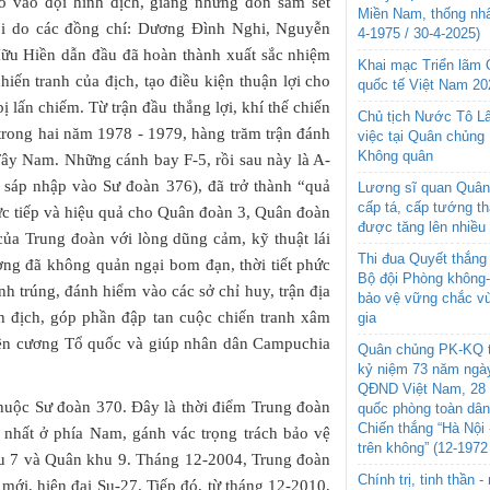
o vào đội hình địch, giáng những đòn sấm sét
Miền Nam, thống nhấ
đội do các đồng chí: Dương Đình Nghi, Nguyễn
4-1975 / 30-4-2025)
 Hiền dẫn đầu đã hoàn thành xuất sắc nhiệm
Khai mạc Triển lãm
chiến tranh của địch, tạo điều kiện thuận lợi cho
quốc tế Việt Nam 20
ị lấn chiếm. Từ trận đầu thắng lợi, khí thế chiến
Chủ tịch Nước Tô L
 trong hai năm 1978 - 1979, hàng trăm trận đánh
việc tại Quân chủng
Không quân
 Tây Nam. Những cánh bay F-5, rồi sau này là A-
 sáp nhập vào Sư đoàn 376), đã trở thành “quả
Lương sĩ quan Quân 
cấp tá, cấp tướng t
rực tiếp và hiệu quả cho Quân đoàn 3, Quân đoàn
được tăng lên nhiều
ủa Trung đoàn với lòng dũng cảm, kỹ thuật lái
Thi đua Quyết thắng 
ờng đã không quản ngại bom đạn, thời tiết phức
Bộ đội Phòng không
ánh trúng, đánh hiểm vào các sở chỉ huy, trận địa
bảo vệ vững chắc vù
nh địch, góp phần đập tan cuộc chiến tranh xâm
gia
biên cương Tổ quốc và giúp nhân dân Campuchia
Quân chủng PK-KQ t
kỷ niệm 73 năm ngày
QĐND Việt Nam, 28 
huộc Sư đoàn 370. Đây là thời điểm Trung đoàn
quốc phòng toàn dâ
Chiến thắng “Hà Nội 
 nhất ở phía Nam, gánh vác trọng trách bảo vệ
trên không” (12-1972
hu 7 và Quân khu 9. Tháng 12-2004, Trung đoàn
Chính trị, tinh thần 
 mới, hiện đại Su-27. Tiếp đó, từ tháng 12-2010,