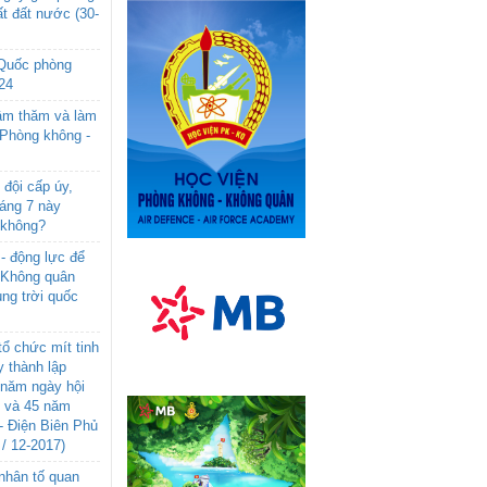
t đất nước (30-
 Quốc phòng
24
âm thăm và làm
 Phòng không -
đội cấp úy,
háng 7 này
 không?
- động lực để
-Không quân
ng trời quốc
ổ chức mít tinh
 thành lập
năm ngày hội
n và 45 năm
- Điện Biên Phủ
 / 12-2017)
- nhân tố quan