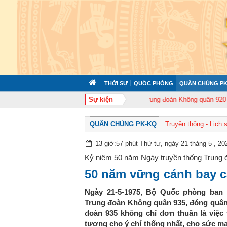
THỜI SỰ
QUỐC PHÒNG
QUÂN CHỦNG PK
 372 tổ chức tập huấn cán bộ năm 2026
Sự kiện
Trung đoàn Không quân 920 tổ ch
QUÂN CHỦNG PK-KQ
Truyền thống - Lịch 
13 giờ:57 phút Thứ tư, ngày 21 tháng 5 , 20
Kỷ niệm 50 năm Ngày truyền thống Trung đ
50 năm vững cánh bay c
Ngày 21-5-1975, Bộ Quốc phòng ban 
Trung đoàn Không quân 935, đóng quân 
đoàn 935 không chỉ đơn thuần là việc 
tượng cho ý chí thống nhất, cho sức m