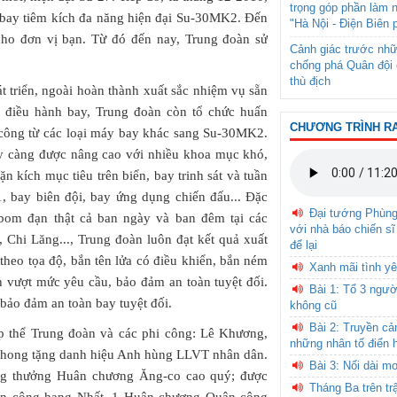
trọng góp phần làm 
y bay tiêm kích đa năng hiện đại Su-30MK2. Đến
"Hà Nội - Điện Biên 
cho đơn vị bạn. Từ đó đến nay, Trung đoàn sử
Cảnh giác trước nhữ
chống phá Quân đội 
thù địch
t triển, ngoài hoàn thành xuất sắc nhiệm vụ sẵn
lý điều hành bay, Trung đoàn còn tổ chức huấn
CHƯƠNG TRÌNH R
i công từ các loại máy bay khác sang Su-30MK2.
y càng được nâng cao với nhiều khoa mục khó,
n kích mục tiêu trên biển, bay trinh sát và tuần
, bay biên đội, bay ứng dụng chiến đấu... Đặc
Đại tướng Phùn
m bom đạn thật cả ban ngày và ban đêm tại các
với nhà báo chiến sĩ
Chi Lăng..., Trung đoàn luôn đạt kết quả xuất
để lại
heo tọa độ, bắn tên lửa có điều khiển, bắn ném
Xanh mãi tình yê
nh vượt mức yêu cầu, bảo đảm an toàn tuyệt đối.
Bài 1: Tổ 3 ngườ
 bảo đảm an toàn bay tuyệt đối.
không cũ
Bài 2: Truyền c
ập thể Trung đoàn và các phi công: Lê Khương,
những nhân tố điển 
ong tặng danh hiệu Anh hùng LLVT nhân dân.
Bài 3: Nối dài m
g thưởng Huân chương Ăng-co cao quý; được
Tháng Ba trên tr