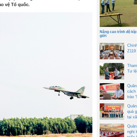
ảo vệ Tổ quốc.
Nâng cao trình độ kíp
giới
Chín
Z119
Tham
Tư l
Quân
cách 
trào 
Quân
quà g
tại x
Quân
nghị 