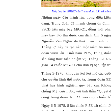
Máy bay Su-30MK2 của Trung đoàn 935 cất cánh 
Những ngày đầu thành lập, trong điều kiện 
dạng, Trung đoàn đã nhanh chóng ổn định t
SSCĐ trên máy bay MiG-21; đồng thời phân 
máy bay F-5 thu được của địch. Chỉ 6 ngà
Nguyễn Văn Nghĩa đã thực hiện thành côn
Thắng lợi này đã tạo nên một niềm tin mãnh
đoàn vươn lên. Cuối năm 1975, Trung đoàn
sẵn sàng thực hiện nhiệm vụ. Tháng 6-1976,
giao 14 chiếc MiG-21 cho đơn vị bạn, tập tr
Tháng 5-1978, khi quân Pol Pot mở các cu
chủ quyền lãnh thổ nước ta, Trung đoàn 93
phát huy kinh nghiệm quý báu của Không
chống Mỹ, cứu nước, với tinh thần “Quyết đ
công Trung đoàn đã bước vào cuộc chiến đấ
Ngày 6-5-1978, 8 lần chiếc F-5E cất cánh từ