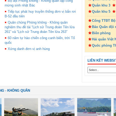
Bộ đội Phòng không - Không quân lập công
Quân khu 3
mừng sinh nhật Bác
Quân khu 5
Tiếp tục phát huy truyền thống đơn vị bắn rơi
B-52 đầu tiên
Cổng TTĐT Bộ
Quân chủng Phòng không - Không quân
Báo Quân đội 
nghiệm thu đề tài “Lịch sử Trung đoàn Tên lửa
261” và “Lịch sử Trung đoàn Tên lửa 263”
Biên phòng
60 năm tự hào chiến công canh biển, trời Tổ
Hải quân Việt
quốc
Quốc phòng T
Xứng danh đơn vị anh hùng
LIÊN KẾT WEBSI
NG - KHÔNG QUÂN