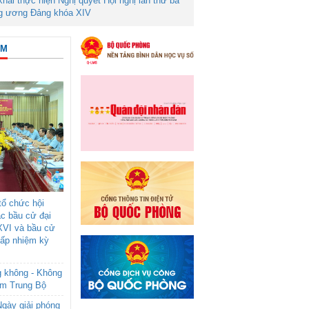
 khai thực hiện Nghị quyết Hội nghị lần thứ ba
g ương Đảng khóa XIV
ÂM
ổ chức hội
ác bầu cử đại
XVI và bầu cử
cấp nhiệm kỳ
g không - Không
am Trung Bộ
gày giải phóng