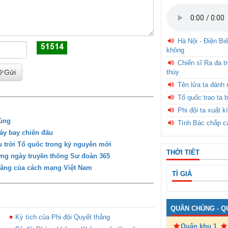
Hà Nội - Điện Bi
không
Chiến sĩ Ra đa t
thùy
Gửi
Tên lửa ta đánh 
Tổ quốc trao ta b
Phi đội ta xuất k
hùng
Tình Bác chắp c
áy bay chiến đấu
u trời Tổ quốc trong kỷ nguyên mới
THỜI TIẾT
ừng ngày truyền thống Sư đoàn 365
năng của cách mạng Việt Nam
TỈ GIÁ
QUÂN CHỦNG - Q
Kỳ tích của Phi đội Quyết thắng
Quân khu 1