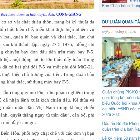
triển
Ban Chấp hành Trun
thực hiện nhiệm vụ huấn luyện. Ảnh:
CÔNG GIANG
cơ sở vật chất thiếu thốn, trang bị kỹ thuật đa
DƯ LUẬN QUAN T
ổ chức biên chế, triển khai thực hiện nhiệm vụ
Ngày 2 Tháng 4, 2026
loại, quản lý, bảo quản và khai thác, làm chủ
y sau khi thành lập, ngày 27-5-1975, đồng chí
g chuyến bay đơn đầu tiên trên máy bay F-5.
 liệt, một động lực to lớn thúc đẩy toàn Trung
 đã có hai phi đội F-5 và một phi đội MiG-21,
 thực hiện chủ trương của trên, Trung đoàn bàn
ung khai thác, sử dụng máy bay F-5.
Quân chủng PK-KQ t
ộc tấn công quy mô lớn, xâm phạm nghiêm trọng
nghị tổng kết công t
5 đã nhận lệnh xuất kích chiến đấu. Kế thừa và
biểu Quốc hội khóa 
 quân nhân dân Việt Nam trong kháng chiến
đại biểu HĐND các 
2026-2031
ánh, quyết thắng ngay từ trận đầu”, cán bộ, phi
u mới đầy cam go.
Dấu ấn Bộ đội Phòn
quân trên địa bàn N
 Biên Hòa, phối hợp chặt chẽ với các đơn vị bạn
Lễ kỷ niệm 50 năm N