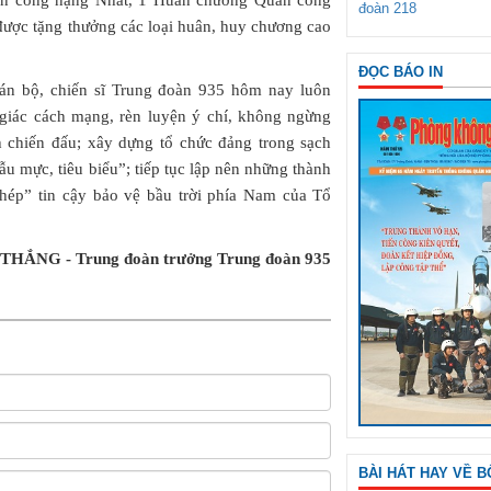
n công hạng Nhất, 1 Huân chương Quân công
đoàn 218
 được tặng thưởng các loại huân, huy chương cao
ĐỌC BÁO IN
cán bộ, chiến sĩ Trung đoàn 935 hôm nay luôn
 giác cách mạng, rèn luyện ý chí, không ngừng
 chiến đấu; xây dựng tổ chức đảng trong sạch
 mực, tiêu biểu”; tiếp tục lập nên những thành
thép” tin cậy bảo vệ bầu trời phía Nam của Tổ
THẮNG - Trung đoàn trưởng Trung đoàn 935
BÀI HÁT HAY VỀ B