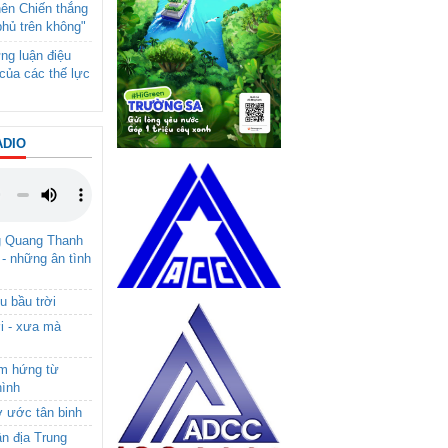
nên Chiến thắng
phủ trên không"
ng luận điệu
của các thế lực
ADIO
g Quang Thanh
 - những ân tình
u bầu trời
i - xưa mà
ảm hứng từ
hình
ơ ước tân binh
ận địa Trung