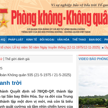
-KQ
PHÁP LUẬT
KINH TẾ
ĐỐI NGOẠI
VĂN HÓA
THỂ THAO
BẠN ĐỌC
PH
ức Lễ kỷ niệm 50 năm Ngày truyền thống (12-11-1975/12-11-2025)
Ủy ban 
sử
Thế giới đánh giá
VIDEO BÁO PHÒNG
25
oàn Không quân 935 (21-5-1975 / 21-5-2025)
anh trời
hành Quyết định số 78/QĐ-QP, thành lập
tại Sân bay Biên Hòa. Sự ra đời của Trung
thành lập một đơn vị mới, mà còn là biểu
ạnh quật cường và tầm nhìn chiến lược của