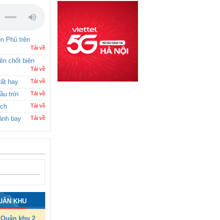
ên Phủ trên
Tải về
rên chốt biên
Tải về
rất hay
Tải về
ầu trời
Tải về
ích
Tải về
ánh bay
Tải về
UÂN KHU
Quân khu 2