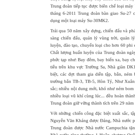
Trung đoàn tiếp tục được biên chế loại má
tháng 6-2011 Trung đoàn bàn giao Su-27 
dụng một loại máy Su-30MK2.
Trải qua 50 năm xây dựng, chiến đấu và phá
sàng chiến đấu, quản lý vùng trời, quản 
luyện, đào tạo, chuyển loại cho hơn 60 ph
Chất lượng huấn luyện của Trung đoàn ngà
phức tạp như: Bay đêm, bay biển xa, bay chặ
tiễu trên khu vực Trường Sa, Nhà giàn DK1
biệt, các đợt tham gia diễn tập, bắn, né
trường bắn TB-3, TB-5, Hòn Tý, Như Xuân, 
sắc; nhiều nội dung mới, khó như ném bom t
nhiều loại vũ khí cùng lúc... đều hoàn thà
Trung đoàn giữ vững thành tích trên 29 năm
Với những chiến công đặc biệt xuất sắc, t
Nguyễn Văn Kháng được Đảng, Nhà nước ph
Trung đoàn được Nhà nước Campuchia tặn