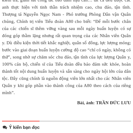
anh thực hiện với tinh thần trách nhiệm cao, chu đáo, tận tình.
Thượng tá Nguyễn Ngọc Nam - Phó trưởng Phòng Dân vận Quân
chủng, Chính trị viên Tiểu đoàn A80 cho biết: “Để mỗi bước chân
của các chiến sĩ thêm vững vàng sau mỗi ngày huấn luyện có sự
đóng góp thầm lặng nhưng rất quan trọng của các Nhân viên Quân
y. Dù điều kiện thời tiết khắc nghiệt, quân số đông, lực lượng mỏng;
bước vào giai đoạn huấn luyện cường độ cao “chỉ có ngày, không có
thứ”, song nhờ sự chăm sóc chu đáo, tận tình của lực lượng Quân y,
100% cán bộ, chiến sĩ của Tiểu đoàn đều bảo đảm sức khỏe, hoàn
thành tốt nội dung huấn luyện và sẵn sàng cho ngày hội lớn của dân
tộc. Đây cũng chính là nguồn động viên lớn nhất cho các Nhân viên
Quân y khi góp phần vào thành công của A80 theo cách của riêng
mình”.
Bài, ảnh: TRẦN ĐỨC LƯU
Ý kiến bạn đọc