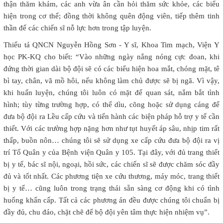
thận thăm khám, các anh vừa ân cần hỏi thăm sức khỏe, các biểu
hiện trong cơ thể; đồng thời không quên động viên, tiếp thêm tinh
thần để các chiến sĩ nỗ lực hơn trong tập luyện.
Thiếu tá QNCN Nguyễn Hồng Sơn - Y sĩ, Khoa Tim mạch, Viện Y
học PK-KQ cho biết: “Vào những ngày nắng nóng cực đoan, khi
đứng thời gian dài bộ đội sẽ có các biểu hiện hoa mắt, chóng mặt, tê
bì tay, chân, vã mồ hôi, nếu không làm chủ được sẽ bị ngã. Vì vậy,
khi huấn luyện, chúng tôi luôn có mặt để quan sát, nắm bắt tình
hình; tùy từng trường hợp, có thể dìu, cõng hoặc sử dụng cáng để
đưa bộ đội ra Lều cấp cứu và tiến hành các biện pháp hỗ trợ y tế cần
thiết. Với các trường hợp nặng hơn như tụt huyết áp sâu, nhịp tim rất
thấp, buồn nôn… chúng tôi sẽ sử dụng xe cấp cứu đưa bộ đội ra vị
trí Tổ Quân y của Bệnh viện Quân y 105. Tại đây, với đủ trang thiết
bị y tế, bác sĩ nội, ngoại, hồi sức, các chiến sĩ sẽ được chăm sóc đầy
đủ và tốt nhất. Các phương tiện xe cứu thương, máy móc, trang thiết
bị y tế… cũng luôn trong trạng thái sẵn sàng cơ động khi có tình
huống khẩn cấp. Tất cả các phương án đều được chúng tôi chuẩn bị
đầy đủ, chu đáo, chặt chẽ để bộ đội yên tâm thực hiện nhiệm vụ”.