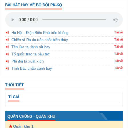
BÀI HÁT HAY VỀ BỘ ĐỘI PK-KQ
Hà Nội - Điện Biên Phủ trên không
Tải về
Chiến sĩ Ra đa trên chốt biên thùy
Tải về
Tên lửa ta đánh rất hay
Tải về
Tổ quốc trao ta bầu trời
Tải về
Phi đội ta xuất kích
Tải về
Tình Bác chắp cánh bay
Tải về
THỜI TIẾT
TỈ GIÁ
QUÂN CHỦNG - QUÂN KHU
Quân khu 1