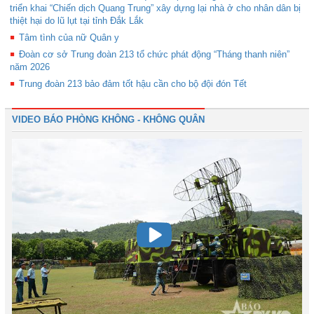
triển khai “Chiến dịch Quang Trung” xây dựng lại nhà ở cho nhân dân bị
thiệt hại do lũ lụt tại tỉnh Đắk Lắk
Tâm tình của nữ Quân y
Đoàn cơ sở Trung đoàn 213 tổ chức phát động “Tháng thanh niên”
năm 2026
Trung đoàn 213 bảo đảm tốt hậu cần cho bộ đội đón Tết
VIDEO BÁO PHÒNG KHÔNG - KHÔNG QUÂN