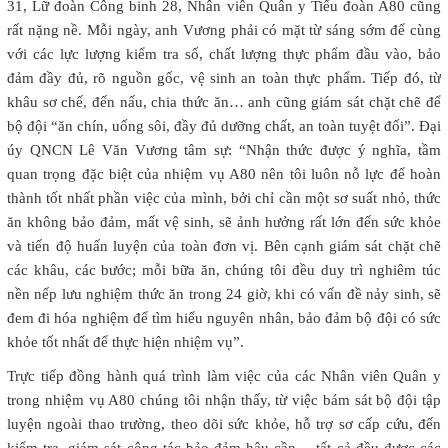
31, Lữ đoàn Công binh 28, Nhân viên Quân y Tiểu đoàn A80 cũng
rất nặng nề. Mỗi ngày, anh Vương phải có mặt từ sáng sớm để cùng
với các lực lượng kiểm tra số, chất lượng thực phẩm đầu vào, bảo
đảm đầy đủ, rõ nguồn gốc, vệ sinh an toàn thực phẩm. Tiếp đó, từ
khâu sơ chế, đến nấu, chia thức ăn… anh cũng giám sát chặt chẽ để
bộ đội “ăn chín, uống sôi, đầy đủ dưỡng chất, an toàn tuyệt đối”. Đại
úy QNCN Lê Văn Vương tâm sự: “Nhận thức được ý nghĩa, tầm
quan trọng đặc biệt của nhiệm vụ A80 nên tôi luôn nỗ lực để hoàn
thành tốt nhất phần việc của mình, bởi chỉ cần một sơ suất nhỏ, thức
ăn không bảo đảm, mất vệ sinh, sẽ ảnh hưởng rất lớn đến sức khỏe
và tiến độ huấn luyện của toàn đơn vị. Bên cạnh giám sát chặt chẽ
các khâu, các bước; mỗi bữa ăn, chúng tôi đều duy trì nghiêm túc
nền nếp lưu nghiệm thức ăn trong 24 giờ, khi có vấn đề nảy sinh, sẽ
đem đi hóa nghiệm để tìm hiểu nguyên nhân, bảo đảm bộ đội có sức
khỏe tốt nhất để thực hiện nhiệm vụ”.
Trực tiếp đồng hành quá trình làm việc của các Nhân viên Quân y
trong nhiệm vụ A80 chúng tôi nhận thấy, từ việc bám sát bộ đội tập
luyện ngoài thao trường, theo dõi sức khỏe, hỗ trợ sơ cấp cứu, đến
kiểm tra, giám sát công tác bảo đảm hậu cần… tất cả đều được các