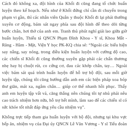
Cách đó không xa, đội hình của Khối đi cũng đang tổ chức huấn
luyện theo kế hoạch. Nếu như ở Khối đứng chỉ cần di chuyển trong
phạm vi gần, thì các nhân viên Quân y thuộc Khối đi lại phải thường
xuyên cơ động, bám sát ngay phía sau đội hình để theo dõi từng
bước chân, hơi thở của anh em. Tranh thủ phút nghỉ giải lao giữa giờ
huấn luyện, Thiếu tá QNCN Phạm Đình Khoa - Y sĩ, Khoa Mắt -
Răng - Hàm - Mặt, Viện Y học PK-KQ chia sẻ: “Ngoài các biểu hiện
say nắng, say nóng, trong điều kiện huấn luyện với cường độ cao,
các chiến sĩ Khối đi cũng thường xuyên gặp phải các chấn thương
nhẹ hay bị chuột rút, co cứng cơ, đau các khớp chân, tay… Ngoài
việc bám sát quá trình huấn luyện để hỗ trợ bộ đội, sau mỗi giờ
luyện tập, chúng tôi cũng hướng dẫn anh em các biện pháp xoa bóp
thư giãn, mát xa, ngâm chân… giúp cơ thể nhanh hồi phục. Thấy
anh em luyện tập vất vả, căng thẳng nên chúng tôi tự nhủ phải nêu
cao trách nhiệm hơn nữa, hỗ trợ hết mình, làm sao để các chiến sĩ có
sức khỏe tốt nhất đáp ứng yêu cầu nhiệm vụ”.
Không trực tiếp tham gia huấn luyện với bộ đội, nhưng tại khu vực
bếp ăn, nhiệm vụ của Đại úy QNCN Lê Văn Vương - Y sĩ Tiểu đoàn