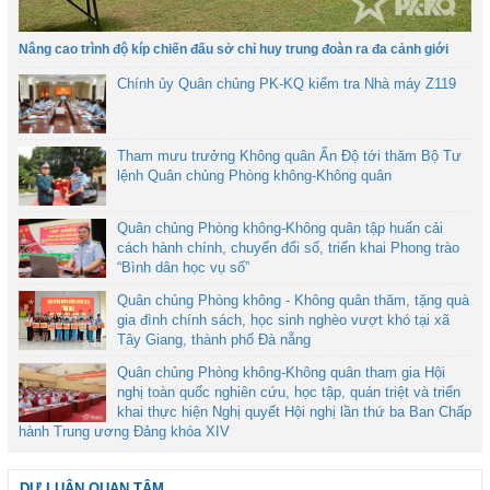
Nâng cao trình độ kíp chiến đấu sở chỉ huy trung đoàn ra đa cảnh giới
Chính ủy Quân chủng PK-KQ kiểm tra Nhà máy Z119
Tham mưu trưởng Không quân Ấn Độ tới thăm Bộ Tư
lệnh Quân chủng Phòng không-Không quân
Quân chủng Phòng không-Không quân tập huấn cải
cách hành chính, chuyển đổi số, triển khai Phong trào
“Bình dân học vụ số”
Quân chủng Phòng không - Không quân thăm, tặng quà
gia đình chính sách, học sinh nghèo vượt khó tại xã
Tây Giang, thành phố Đà nẵng
Quân chủng Phòng không-Không quân tham gia Hội
nghị toàn quốc nghiên cứu, học tập, quán triệt và triển
khai thực hiện Nghị quyết Hội nghị lần thứ ba Ban Chấp
hành Trung ương Đảng khóa XIV
DƯ LUẬN QUAN TÂM