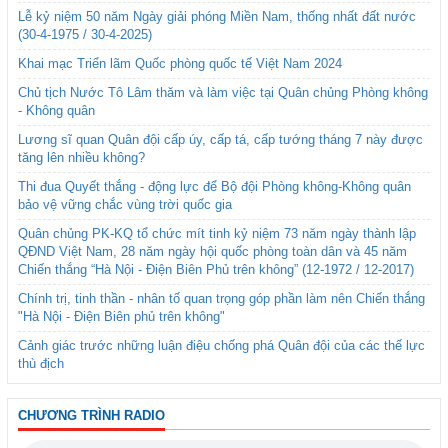
Lễ kỷ niệm 50 năm Ngày giải phóng Miền Nam, thống nhất đất nước
(30-4-1975 / 30-4-2025)
Khai mạc Triển lãm Quốc phòng quốc tế Việt Nam 2024
Chủ tịch Nước Tô Lâm thăm và làm việc tại Quân chủng Phòng không
- Không quân
Lương sĩ quan Quân đội cấp úy, cấp tá, cấp tướng tháng 7 này được
tăng lên nhiều không?
Thi đua Quyết thắng - động lực để Bộ đội Phòng không-Không quân
bảo vệ vững chắc vùng trời quốc gia
Quân chủng PK-KQ tổ chức mít tinh kỷ niệm 73 năm ngày thành lập
QĐND Việt Nam, 28 năm ngày hội quốc phòng toàn dân và 45 năm
Chiến thắng “Hà Nội - Điện Biên Phủ trên không” (12-1972 / 12-2017)
Chính trị, tinh thần - nhân tố quan trọng góp phần làm nên Chiến thắng
"Hà Nội - Điện Biên phủ trên không"
Cảnh giác trước những luận điệu chống phá Quân đội của các thế lực
thù địch
CHƯƠNG TRÌNH RADIO