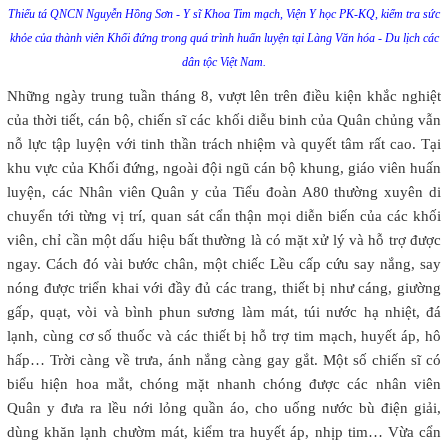
Thiếu tá QNCN Nguyễn Hồng Sơn - Y sĩ Khoa Tim mạch, Viện Y học PK-KQ, kiểm tra sức
khỏe của thành viên Khối đứng trong quá trình huấn luyện tại Làng Văn hóa - Du lịch các
dân tộc Việt Nam.
Những ngày trung tuần tháng 8, vượt lên trên điều kiện khắc nghiệt
của thời tiết, cán bộ, chiến sĩ các khối diễu binh của Quân chủng vẫn
nỗ lực tập luyện với tinh thần trách nhiệm và quyết tâm rất cao. Tại
khu vực của Khối đứng, ngoài đội ngũ cán bộ khung, giáo viên huấn
luyện, các Nhân viên Quân y của Tiểu đoàn A80 thường xuyên di
chuyển tới từng vị trí, quan sát cẩn thận mọi diễn biến của các khối
viên, chỉ cần một dấu hiệu bất thường là có mặt xử lý và hỗ trợ được
ngay. Cách đó vài bước chân, một chiếc Lều cấp cứu say nắng, say
nóng được triển khai với đầy đủ các trang, thiết bị như cáng, giường
gấp, quạt, vòi và bình phun sương làm mát, túi nước hạ nhiệt, đá
lạnh, cùng cơ số thuốc và các thiết bị hỗ trợ tim mạch, huyết áp, hô
hấp… Trời càng về trưa, ánh nắng càng gay gắt. Một số chiến sĩ có
biểu hiện hoa mắt, chóng mặt nhanh chóng được các nhân viên
Quân y đưa ra lều nới lỏng quần áo, cho uống nước bù điện giải,
dùng khăn lạnh chườm mát, kiểm tra huyết áp, nhịp tim… Vừa cẩn