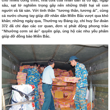
cho nhiều công trình, nhà cửa của nhân dân bị cô lập, ngập
sâu, sạt lở nghiêm trọng gây nên những thiệt hại về con
người và tài sản. Với tinh thần “tương thân, tương ái”, cùng
cả nước chung tay giúp đỡ nhân dân Miền Bắc vượt qua khó
khăn; những ngày qua, Thường vụ Đảng ủy, chỉ huy Sư đoàn
372 đã chỉ đạo các cơ quan, đơn vị phát động phong trào
“Nhường cơm sẻ áo” quyên góp, ủng hộ các nhu yếu phẩm
giúp đỡ đồng bào Miền Bắc.