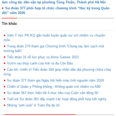
làm công tác dân vận tại phường Tùng Thiện, Thành phố Hà Nội
Sư đoàn 377 phối hợp tổ chức chương trình “Học kỳ trong Quân
đội” năm 2026
Tin khác
Viện Y học PK-KQ gắn huấn luyện quân sự với nhiệm vụ chuyên
môn
Trung đoàn 274 tham gia Chương trình “Chung tay làm sạch môi
trường biển”
Tiểu đoàn 31 nỗ lực phục vụ Army Games 2021
Vườn rau thủy canh của lính ra đa Côn Đảo
Cán bộ, chiến sĩ Tiểu đoàn 184 giúp nhân dân địa phương chữa cháy
rừng
Sư đoàn 377 tham gia Ngày hội hiến máu tình nguyện năm 2024
Chiến sĩ Quân y Phòng không - Không quân với nhiệm vụ A80
Sư đoàn 367 thực hiện tốt 4 mục tiêu của Cuộc vận động 50
Tuổi trẻ Sư đoàn 361 đẩy mạnh các hoạt động phối hợp kết nghĩa
Những “anh nuôi” ở Trạm Ra đa 16