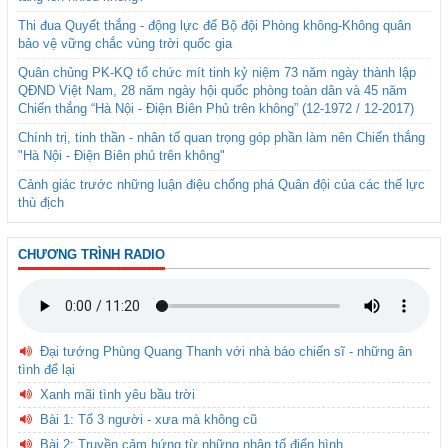
Thi đua Quyết thắng - động lực để Bộ đội Phòng không-Không quân
bảo vệ vững chắc vùng trời quốc gia
Quân chủng PK-KQ tổ chức mít tinh kỷ niệm 73 năm ngày thành lập
QĐND Việt Nam, 28 năm ngày hội quốc phòng toàn dân và 45 năm
Chiến thắng “Hà Nội - Điện Biên Phủ trên không” (12-1972 / 12-2017)
Chính trị, tinh thần - nhân tố quan trọng góp phần làm nên Chiến thắng
"Hà Nội - Điện Biên phủ trên không"
Cảnh giác trước những luận điệu chống phá Quân đội của các thế lực
thù địch
CHƯƠNG TRÌNH RADIO
Đại tướng Phùng Quang Thanh với nhà báo chiến sĩ - những ân
tình để lại
Xanh mãi tình yêu bầu trời
Bài 1: Tổ 3 người - xưa mà không cũ
Bài 2: Truyền cảm hứng từ những nhân tố điển hình