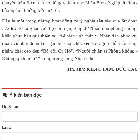
chuyển trên 3 xe ô tô cơ động ra khu vực Miền Bắc để giúp đỡ đồng
bào bị ảnh hưởng bởi mưa lũ.
Đây là một trong những hoạt động có ý nghĩa sâu sắc của Sư đoàn
372 trong công tác cứu hộ cứu nạn, giúp đỡ Nhân dân phòng chống,
khắc phục hậu quả thiên tai, thể hiện tinh thần vì Nhân dân phục vụ,
quân với dân đoàn kết, gắn bó chặt chẽ, keo sơn; góp phần tỏa sáng
phẩm chất cao đẹp “Bộ đội Cụ Hồ”, “Người chiến sĩ Phòng không -
Không quân ưu tú” trong trong lòng Nhân dân.
Tin, ảnh: KHẮC TÂM, ĐỨC CẦU
Ý kiến bạn đọc
Họ & tên
Email