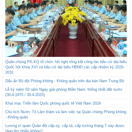
Quân chủng PK-KQ tổ chức hội nghị tổng kết công tác bầu cử đại biểu
Quốc hội khóa XVI và bầu cử đại biểu HĐND các cấp nhiệm kỳ 2026-
2031
Dấu ấn Bộ đội Phòng không - Không quân trên địa bàn Nam Trung Bộ
Lễ kỷ niệm 50 năm Ngày giải phóng Miền Nam, thống nhất đất nước
(30-4-1975 / 30-4-2025)
Khai mạc Triển lãm Quốc phòng quốc tế Việt Nam 2024
Chủ tịch Nước Tô Lâm thăm và làm việc tại Quân chủng Phòng không
- Không quân
Lương sĩ quan Quân đội cấp úy, cấp tá, cấp tướng tháng 7 này được
tăng lên nhiều không?