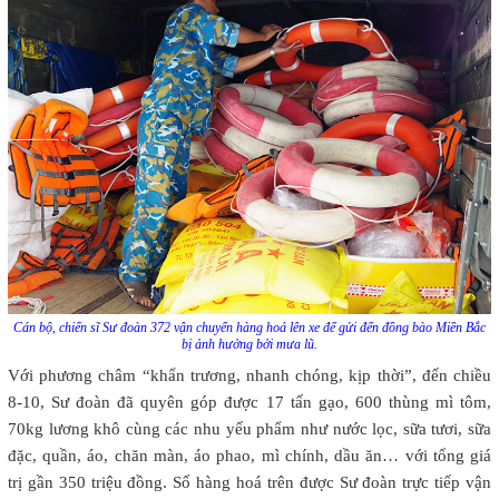
Cán bộ, chiến sĩ Sư đoàn 372 vận chuyển hàng hoá lên xe để gửi đến đồng bào Miền Bắc
bị ảnh hưởng bởi mưa lũ.
Với phương châm “khẩn trương, nhanh chóng, kịp thời”, đến chiều
8-10, Sư đoàn đã quyên góp được 17 tấn gạo, 600 thùng mì tôm,
70kg lương khô cùng các nhu yếu phẩm như nước lọc, sữa tươi, sữa
đặc, quần, áo, chăn màn, áo phao, mì chính, dầu ăn… với tổng giá
trị gần 350 triệu đồng. Số hàng hoá trên được Sư đoàn trực tiếp vận