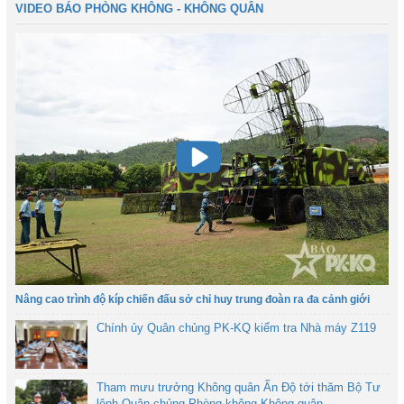
VIDEO BÁO PHÒNG KHÔNG - KHÔNG QUÂN
Nâng cao trình độ kíp chiến đấu sở chỉ huy trung đoàn ra đa cảnh giới
Chính ủy Quân chủng PK-KQ kiểm tra Nhà máy Z119
Tham mưu trưởng Không quân Ấn Độ tới thăm Bộ Tư
lệnh Quân chủng Phòng không-Không quân