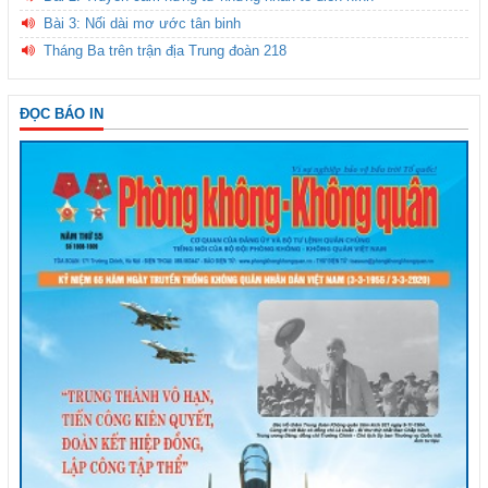
Bài 3: Nối dài mơ ước tân binh
Tháng Ba trên trận địa Trung đoàn 218
ĐỌC BÁO IN