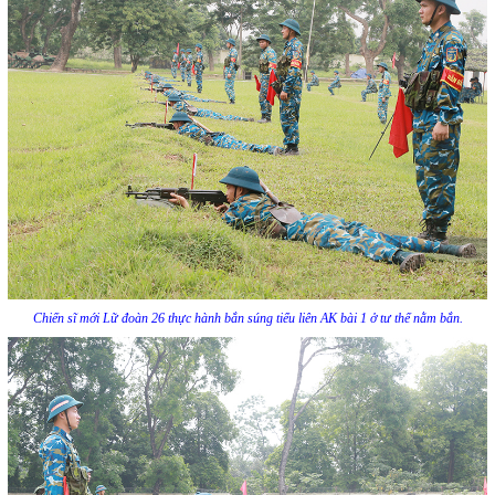
Chiến sĩ mới Lữ đoàn 26 thực hành bắn súng tiểu liên AK bài 1 ở tư thế nằm bắn.