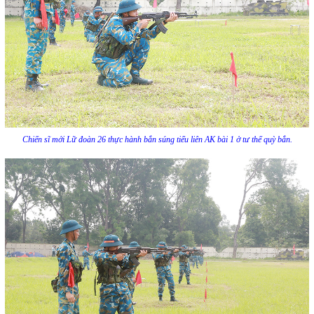
Chiến sĩ mới Lữ đoàn 26 thực hành bắn súng tiểu liên AK bài 1 ở tư thế quỳ bắn.