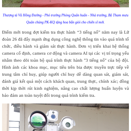
Thượng tá Vũ Hồng Đường - Phó trưởng Phòng Quân huấn - Nhà trường, Bộ Tham mưu
Quân chủng PK-KQ tặng hoa bắn giỏi cho chiến sĩ mới.
Điểm mới trong đợt kiểm tra thực hành “3 tiếng nổ” năm nay là Lữ
đoàn 26 đã đẩy mạnh ứng dụng công nghệ thông tin vào quá trình tổ
chức, điều hành và giám sát thực hành. Đơn vị triển khai hệ thống
camera cố định, camera cơ động và camera AI tại các vị trí trọng yếu
nhằm theo dõi toàn bộ quá trình thực hành "3 tiếng nổ" của bộ đội.
Hình ảnh các khoa mục, mục tiêu trên bia được truyền trực tiếp về
trung tâm chỉ huy, giúp người chỉ huy dễ dàng quan sát, giám sát,
đánh giá kết quả một cách khách quan, trung thực, chính xác; đồng
thời kịp thời rút kinh nghiệm, nâng cao chất lượng huấn luyện và
bảo đảm an toàn tuyệt đối trong quá trình kiểm tra.