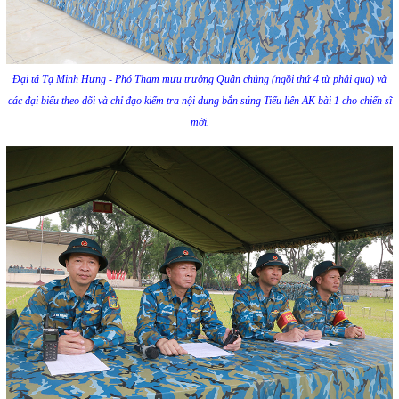
Đại tá Tạ Minh Hưng - Phó Tham mưu trưởng Quân chủng (ngồi thứ 4 từ phải qua) và
các đại biểu theo dõi và chỉ đạo kiểm tra nội dung bắn súng Tiểu liên AK bài 1 cho chiến sĩ
mới.