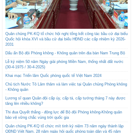
Quân chủng PK-KQ tổ chức hội nghị tổng kết công tác bầu cử đại biểu
Quốc hội khóa XVI và bầu cử đại biểu HĐND các cấp nhiệm kỳ 2026-
2031
Dấu ấn Bộ đội Phòng không - Không quân trên địa bàn Nam Trung Bộ
Lễ kỷ niệm 50 năm Ngày giải phóng Miền Nam, thống nhất đất nước
(30-4-1975 / 30-4-2025)
Khai mạc Triển lãm Quốc phòng quốc tế Việt Nam 2024
Chủ tịch Nước Tô Lâm thăm và làm việc tại Quân chủng Phòng không
- Không quân
Lương sĩ quan Quân đội cấp úy, cấp tá, cấp tướng tháng 7 này được
tăng lên nhiều không?
Thi đua Quyết thắng - động lực để Bộ đội Phòng không-Không quân
bảo vệ vững chắc vùng trời quốc gia
Quân chủng PK-KQ tổ chức mít tinh kỷ niệm 73 năm ngày thành lập
QĐND Việt Nam, 28 năm ngày hội quốc phòng toàn dân và 45 năm