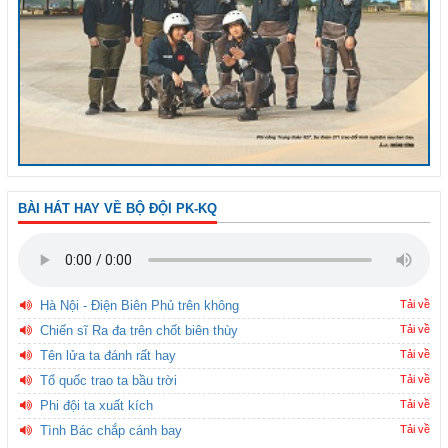
BÀI HÁT HAY VỀ BỘ ĐỘI PK-KQ
Hà Nội - Điện Biên Phủ trên không
Tải về
Chiến sĩ Ra đa trên chốt biên thùy
Tải về
Tên lửa ta đánh rất hay
Tải về
Tổ quốc trao ta bầu trời
Tải về
Phi đội ta xuất kích
Tải về
Tình Bác chắp cánh bay
Tải về