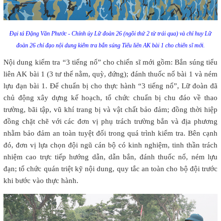
Đại tá Đặng Văn Phước - Chính ủy Lữ đoàn 26 (ngồi thứ 2 từ trái qua) và chỉ huy Lữ
đoàn 26 chỉ đạo nội dung kiểm tra bắn súng Tiểu liên AK bài 1 cho chiến sĩ mới.
Nội dung kiểm tra “3 tiếng nổ” cho chiến sĩ mới gồm: Bắn súng tiểu
liên AK bài 1 (3 tư thế nằm, quỳ, đứng); đánh thuốc nổ bài 1 và ném
lựu đạn bài 1.
Để chuẩn bị cho thực hành “3 tiếng nổ”, Lữ đoàn đã
chủ động xây dựng kế hoạch, tổ chức chuẩn bị chu đáo về thao
trường, bãi tập, vũ khí trang bị và vật chất bảo đảm; đồng thời hiệp
đồng chặt chẽ với các đơn vị phụ trách trường bắn và địa phương
nhằm bảo đảm an toàn tuyệt đối trong quá trình kiểm tra. Bên cạnh
đó, đơn vị lựa chọn đội ngũ cán bộ có kinh nghiệm, tinh thần trách
nhiệm cao trực tiếp hướng dẫn, dẫn bắn, đánh thuốc nổ, ném lựu
đạn; tổ chức quán triệt kỹ nội dung, quy tắc an toàn cho bộ đội trước
khi bước vào thực hành.