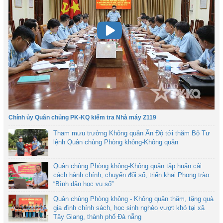
Chính ủy Quân chủng PK-KQ kiểm tra Nhà máy Z119
Tham mưu trưởng Không quân Ấn Độ tới thăm Bộ Tư
lệnh Quân chủng Phòng không-Không quân
Quân chủng Phòng không-Không quân tập huấn cải
cách hành chính, chuyển đổi số, triển khai Phong trào
“Bình dân học vụ số”
Quân chủng Phòng không - Không quân thăm, tặng quà
gia đình chính sách, học sinh nghèo vượt khó tại xã
Tây Giang, thành phố Đà nẵng