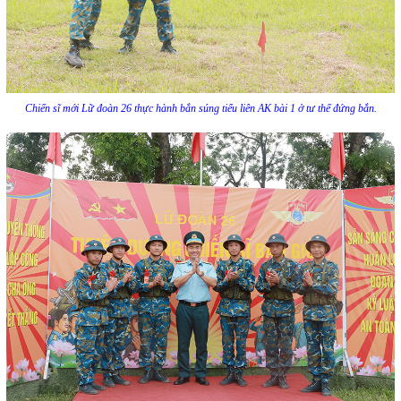
Chiến sĩ mới Lữ đoàn 26 thực hành bắn súng tiểu liên AK bài 1 ở tư thế đứng bắn.