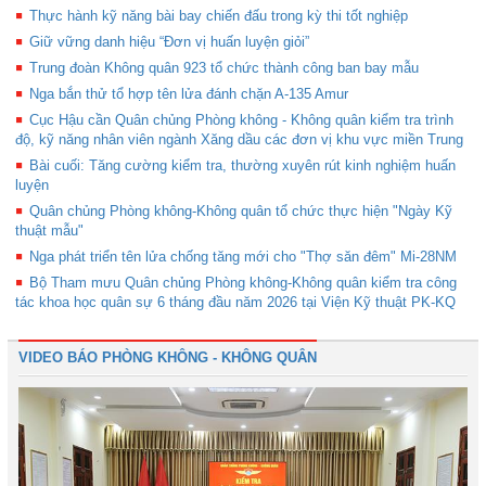
Thực hành kỹ năng bài bay chiến đấu trong kỳ thi tốt nghiệp
Giữ vững danh hiệu “Đơn vị huấn luyện giỏi”
Trung đoàn Không quân 923 tổ chức thành công ban bay mẫu
Nga bắn thử tổ hợp tên lửa đánh chặn A-135 Amur
Cục Hậu cần Quân chủng Phòng không - Không quân kiểm tra trình
độ, kỹ năng nhân viên ngành Xăng dầu các đơn vị khu vực miền Trung
Bài cuối: Tăng cường kiểm tra, thường xuyên rút kinh nghiệm huấn
luyện
Quân chủng Phòng không-Không quân tổ chức thực hiện "Ngày Kỹ
thuật mẫu"
Nga phát triển tên lửa chống tăng mới cho "Thợ săn đêm" Mi-28NM
Bộ Tham mưu Quân chủng Phòng không-Không quân kiểm tra công
tác khoa học quân sự 6 tháng đầu năm 2026 tại Viện Kỹ thuật PK-KQ
VIDEO BÁO PHÒNG KHÔNG - KHÔNG QUÂN