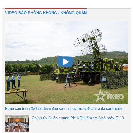
VIDEO BÁO PHÒNG KHÔNG - KHÔNG QUÂN
Nâng cao trình độ kíp chiến đấu sở chỉ huy trung đoàn ra đa cảnh giới
Chính ủy Quân chủng PK-KQ kiểm tra Nhà máy Z119