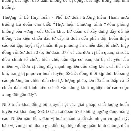
huống bất ngờ, bảo đảm không để bị động, bất ngờ trong mọi tình
huống.
Thượng tá Lê Huy Tuân - Phó Lữ đoàn trưởng kiêm Tham mưu
trưởng Lữ đoàn cho biết: “Thực hiện Chương trình “Vòm phòng
không bền vững” của Quân khu, Lữ đoàn đã xây dựng đầy đủ hệ
thống văn kiện chiến đấu từ cấp lữ đoàn đến phân đội; hoàn thiện
các bài tập, luyện tập thuần thục phương án chiến đấu; tổ chức hiệp
đồng với Sư đoàn 375, Sư đoàn 377 và các đơn vị liên quan; rà soát,
điều chỉnh tổ chức, biên chế, trận địa cơ bản, dự bị sát yêu cầu
nhiệm vụ. Đơn vị cũng đẩy mạnh nghiên cứu sáng kiến, cải tiến vũ
khí, trang bị phục vụ huấn luyện, SSCĐ; đồng thời kịp thời bổ sung
các phương án chiến đấu cho lực lượng pháo, tên lửa tầm thấp và tổ
chiến đấu bộ binh trên cơ sở vận dụng kinh nghiệm từ các cuộc
xung đột gần đây”.
Nhờ triển khai đồng bộ, quyết liệt các giải pháp, chất lượng huấn
luyện và khả năng SSCĐ của Lữ đoàn 573 không ngừng được nâng
cao. Nhiều năm liền, đơn vị hoàn thành xuất sắc nhiệm vụ quản lý,
bảo vệ vùng trời; tham gia diễn tập hiệp đồng quân binh chủng, diễn