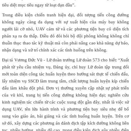
tiêu diệt mục tiêu ngay từ loạt đạn đầu”.
Trong điều kiện chiến tranh hiện đại, đối tượng tiến công đường
không ngày càng đa dạng với sự xuất hiện của máy bay không
người lái cỡ nhỏ, UAV cảm tử và các phương tiện bay có diện tích
phản xạ ra đa thấp. Điều đó đòi hỏi bộ đội phòng không không chỉ
thuần thục thao tác kỹ thuật mà còn phải nâng cao khả năng dự báo,
nhận dạng và xử trí chính xác các tình huống trên không.
Đại tá Vương Đức Vũ - Lữ đoàn trưởng Lữ đoàn 573 cho biết: “Xuất
phát từ yêu cầu nhiệm vụ, Đảng ủy, chỉ huy Lữ đoàn tập trung đổi
mới toàn diện công tác huấn luyện theo hướng sát thực tế chiến đấu,
lấy nhiệm vụ SSCĐ làm trung tâm, chất lượng huấn luyện kíp chiến
đấu làm khâu đột phá. Đơn vị thường xuyên cập nhật sự phát triển
của vũ khí, trang bị tiến công đường không hiện đại; nghiên cứu
kinh nghiệm tác chiến từ các cuộc xung đột gần đây, nhất là việc sử
dụng UAV, tên lửa hành trình và phương tiện bay siêu nhẹ để bổ
sung vào giáo án, bài giảng và các tình huống huấn luyện. Trên cơ
sở đó, xây dựng các phương án đánh địch tập kích đường không liên
tục, nhiều hướng, nhiều độ cao, trong điều kiện địch gây nhiễu điện