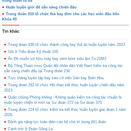
trung đoàn ra đa
Huấn luyện giỏi để sẵn sàng chiến đấu
Trung đoàn 910 tổ chức thả bay đơn cho các học viên đầu tiên
Khóa 49
Tin khác
Trung đoàn 930 tổ chức thành công bay thả dù huấn luyện năm 2023
Ghi ở Tiểu đoàn Kỹ thuật 155
Ấn Độ muốn sở hữu máy bay ném bom siêu âm Tu-22M3
Bộ Tổng Tham mưu Quân đội nhân dân Việt Nam kiểm tra công tác
sẵn sàng chiến đấu tại Trung đoàn 236
Trực thăng luyện tập bay treo cờ trên Sân bay Biên Hòa
Trung đoàn 292 tổ chức Hội thao kết thúc huấn luyện chiến đấu năm
2023
Quân chủng Phòng không - Không quân kiểm tra công tác chuẩn bị
huấn luyện chiến sĩ mới tại Sư đoàn 372 và Sư đoàn 375
Trung đoàn 224 tổ chức kiểm tra kết thúc huấn luyện giai đoạn 1 năm
2026
Đánh giá năng lực toàn diện cán bộ chủ trì trung (lữ) đoàn
Canh trời ở Đoàn Sông La