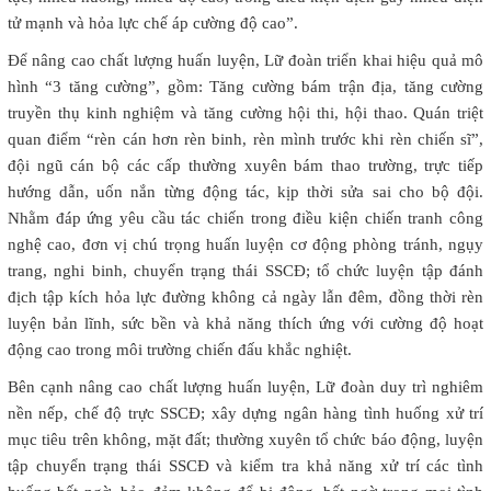
tử mạnh và hỏa lực chế áp cường độ cao”.
Để nâng cao chất lượng huấn luyện, Lữ đoàn triển khai hiệu quả mô
hình “3 tăng cường”, gồm: Tăng cường bám trận địa, tăng cường
truyền thụ kinh nghiệm và tăng cường hội thi, hội thao. Quán triệt
quan điểm “rèn cán hơn rèn binh, rèn mình trước khi rèn chiến sĩ”,
đội ngũ cán bộ các cấp thường xuyên bám thao trường, trực tiếp
hướng dẫn, uốn nắn từng động tác, kịp thời sửa sai cho bộ đội.
Nhằm đáp ứng yêu cầu tác chiến trong điều kiện chiến tranh công
nghệ cao, đơn vị chú trọng huấn luyện cơ động phòng tránh, ngụy
trang, nghi binh, chuyển trạng thái SSCĐ; tổ chức luyện tập đánh
địch tập kích hỏa lực đường không cả ngày lẫn đêm, đồng thời rèn
luyện bản lĩnh, sức bền và khả năng thích ứng với cường độ hoạt
động cao trong môi trường chiến đấu khắc nghiệt.
Bên cạnh nâng cao chất lượng huấn luyện, Lữ đoàn duy trì nghiêm
nền nếp, chế độ trực SSCĐ; xây dựng ngân hàng tình huống xử trí
mục tiêu trên không, mặt đất; thường xuyên tổ chức báo động, luyện
tập chuyển trạng thái SSCĐ và kiểm tra khả năng xử trí các tình