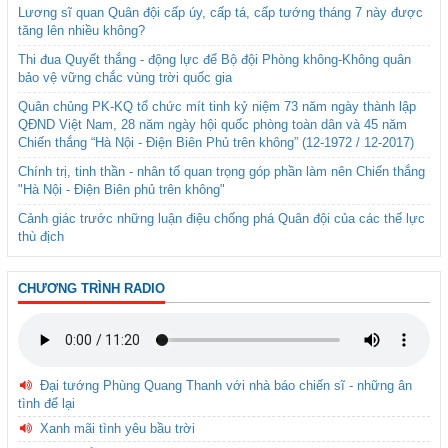
Lương sĩ quan Quân đội cấp úy, cấp tá, cấp tướng tháng 7 này được
tăng lên nhiều không?
Thi đua Quyết thắng - động lực để Bộ đội Phòng không-Không quân
bảo vệ vững chắc vùng trời quốc gia
Quân chủng PK-KQ tổ chức mít tinh kỷ niệm 73 năm ngày thành lập
QĐND Việt Nam, 28 năm ngày hội quốc phòng toàn dân và 45 năm
Chiến thắng “Hà Nội - Điện Biên Phủ trên không” (12-1972 / 12-2017)
Chính trị, tinh thần - nhân tố quan trọng góp phần làm nên Chiến thắng
"Hà Nội - Điện Biên phủ trên không"
Cảnh giác trước những luận điệu chống phá Quân đội của các thế lực
thù địch
CHƯƠNG TRÌNH RADIO
Đại tướng Phùng Quang Thanh với nhà báo chiến sĩ - những ân
tình để lại
Xanh mãi tình yêu bầu trời