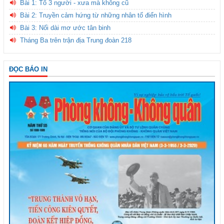
Bài 1: Tổ 3 người - xưa mà không cũ
Bài 2: Truyền cảm hứng từ những nhân tố điển hình
Bài 3: Nối dài mơ ước tân binh
Tháng Ba trên trận địa Trung đoàn 218
ĐỌC BÁO IN