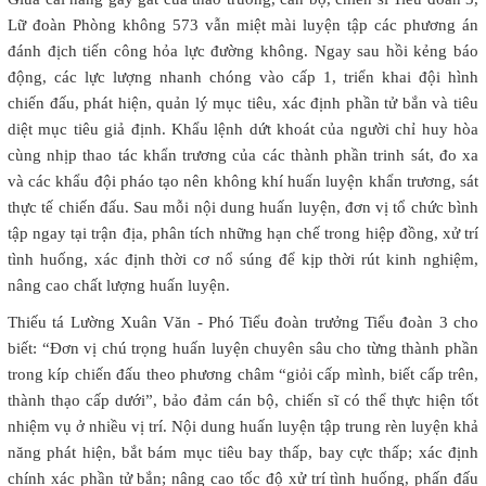
Lữ đoàn Phòng không 573 vẫn miệt mài luyện tập các phương án
đánh địch tiến công hỏa lực đường không. Ngay sau hồi kẻng báo
động, các lực lượng nhanh chóng vào cấp 1, triển khai đội hình
chiến đấu, phát hiện, quản lý mục tiêu, xác định phần tử bắn và tiêu
diệt mục tiêu giả định. Khẩu lệnh dứt khoát của người chỉ huy hòa
cùng nhịp thao tác khẩn trương của các thành phần trinh sát, đo xa
và các khẩu đội pháo tạo nên không khí huấn luyện khẩn trương, sát
thực tế chiến đấu. Sau mỗi nội dung huấn luyện, đơn vị tổ chức bình
tập ngay tại trận địa, phân tích những hạn chế trong hiệp đồng, xử trí
tình huống, xác định thời cơ nổ súng để kịp thời rút kinh nghiệm,
nâng cao chất lượng huấn luyện.
Thiếu tá Lường Xuân Văn - Phó Tiểu đoàn trưởng Tiểu đoàn 3 cho
biết: “Đơn vị chú trọng huấn luyện chuyên sâu cho từng thành phần
trong kíp chiến đấu theo phương châm “giỏi cấp mình, biết cấp trên,
thành thạo cấp dưới”, bảo đảm cán bộ, chiến sĩ có thể thực hiện tốt
nhiệm vụ ở nhiều vị trí. Nội dung huấn luyện tập trung rèn luyện khả
năng phát hiện, bắt bám mục tiêu bay thấp, bay cực thấp; xác định
chính xác phần tử bắn; nâng cao tốc độ xử trí tình huống, phấn đấu