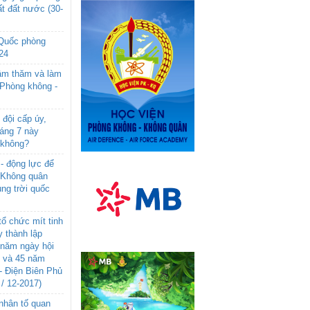
t đất nước (30-
 Quốc phòng
24
âm thăm và làm
 Phòng không -
đội cấp úy,
háng 7 này
 không?
- động lực để
-Không quân
ng trời quốc
ổ chức mít tinh
 thành lập
năm ngày hội
n và 45 năm
- Điện Biên Phủ
 / 12-2017)
- nhân tố quan