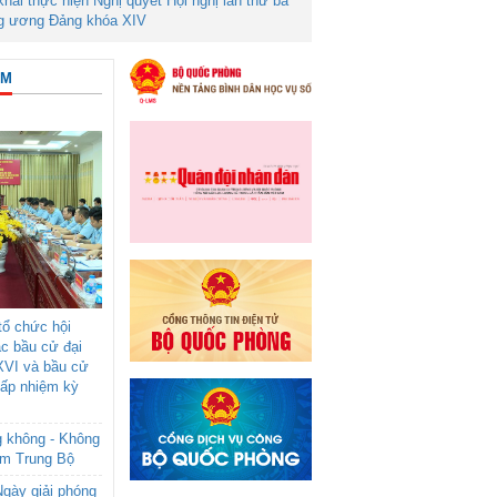
 khai thực hiện Nghị quyết Hội nghị lần thứ ba
g ương Đảng khóa XIV
ÂM
ổ chức hội
ác bầu cử đại
XVI và bầu cử
cấp nhiệm kỳ
g không - Không
am Trung Bộ
gày giải phóng