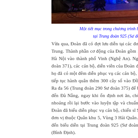
Một tiết mục trong chương trìn
tại Trung đoàn 925 (Sư 
Vừa qua, Đoàn đã có đợt lưu diễn tại các
Trung. Thành phần cơ động của Đoàn gồm 3 
Hà Nội vào thành phố Vinh (Nghệ An). Ng
đoàn 371), các cán bộ, diễn viên của Đoàn 
họ đã có một đêm diễn phục vụ các cán bộ, 
tiếp tục hành quân thêm 300 cây số vào Đ
Ra đa 56 (Trung đoàn 290 Sư đoàn 375) để
đến Đà Nẵng, ngay khi ổn định nơi ăn, ch
nhoáng rồi lại bước vào luyện tập và chuẩ
Đoàn đã biểu diễn phục vụ cán bộ, chiến s
đơn vị thuộc Quân khu 5, Vùng 3 Hải Quân
đến biểu diễn tại Trung đoàn 925 (Sư đoà
(Bình Định).