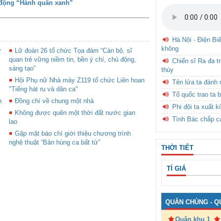
 động “Hành quân xanh”
Hà Nội - Điện Bi
không
y
Lữ đoàn 26 tổ chức Tọa đàm “Cán bộ, sĩ
quan trẻ vững niềm tin, bền ý chí, chủ động,
Chiến sĩ Ra đa t
sáng tạo”
thùy
Hội Phụ nữ Nhà máy Z119 tổ chức Liên hoan
Tên lửa ta đánh 
"Tiếng hát ru và dân ca"
Tổ quốc trao ta b
n
Đồng chí về chung một nhà
Phi đội ta xuất k
Không được quên một thời đất nước gian
Tình Bác chắp c
lao
Gặp mặt báo chí giới thiệu chương trình
nghệ thuật “Bản hùng ca bất tử”
THỜI TIẾT
TỈ GIÁ
QUÂN CHỦNG - Q
Quân khu 1