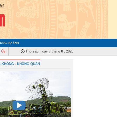
ÓNG SỰ ẢNH
n Kiểm tra Quân ủy Trung ương tập huấn nghiệp vụ công tác kiểm tra, giám
Thứ sáu, ngày 7 tháng 8 , 2026
 KHÔNG - KHÔNG QUÂN