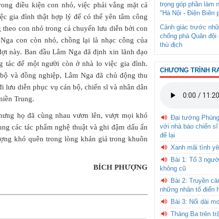
trọng góp phần làm 
trong điều kiện con nhỏ, việc phải vắng mặt cả
"Hà Nội - Điện Biên 
iệc gia đình thật hợp lý để có thể yên tâm công
Cảnh giác trước nhữ
 theo con nhỏ trong cả chuyến lưu diễn bởi con
chống phá Quân đội 
Nga con còn nhỏ, chồng lại là nhạc công của
thù địch
đợt này. Ban đầu Lâm Nga đã định xin lãnh đạo
g tác để một người còn ở nhà lo việc gia đình.
CHƯƠNG TRÌNH R
 bộ và đồng nghiệp, Lâm Nga đã chủ động thu
i lưu diễn phục vụ cán bộ, chiến sĩ và nhân dân
miền Trung.
nhưng họ đã cùng nhau vươn lên, vượt mọi khó
Đại tướng Phùn
với nhà báo chiến sĩ
ung các tác phẩm nghệ thuật và ghi đậm dấu ấn
để lại
 tượng khó quên trong lòng khán giả trong khuôn
Xanh mãi tình yê
Bài 1: Tổ 3 ngườ
BÍCH PHƯỢNG
không cũ
Bài 2: Truyền c
những nhân tố điển 
Bài 3: Nối dài m
Tháng Ba trên tr