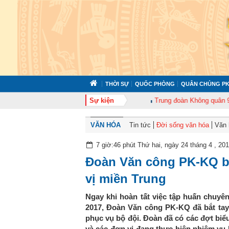
THỜI SỰ
QUỐC PHÒNG
QUÂN CHỦNG PK
àn 372 tổ chức tập huấn cán bộ năm 2026
Sự kiện
Trung đoàn Không quân 920 tổ 
VĂN HÓA
Tin tức
Đời sống văn hóa
Văn 
7 giờ:46 phút Thứ hai, ngày 24 tháng 4 , 20
Đoàn Văn công PK-KQ bi
vị miền Trung
Ngay khi hoàn tất việc tập huấn chuy
2017, Đoàn Văn công PK-KQ đã bắt tay
phục vụ bộ đội. Đoàn đã có các đợt biể
và các đơn vị đang thực hiện nhiệm vụ 