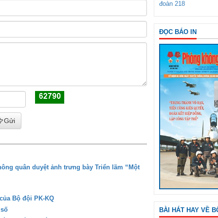
đoàn 218
ĐỌC BÁO IN
Gửi
ông quân duyệt ảnh trưng bày Triển lãm “Một
 của Bộ đội PK-KQ
 số
BÀI HÁT HAY VỀ B