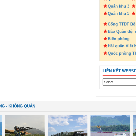
Quân khu 3
Quân khu 5
Cổng TTĐT Bộ
Báo Quân đội 
Biên phòng
Hải quân Việt
Quốc phòng T
LIÊN KẾT WEBSI
NG - KHÔNG QUÂN