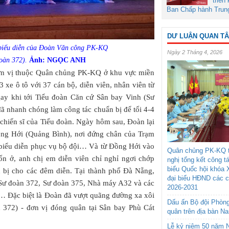
triển
Ban Chấp hành Trun
DƯ LUẬN QUAN T
h biểu diễn của Đoàn Văn công PK-KQ
Ngày 2 Tháng 4, 2026
đoàn 372).
Ảnh: NGỌC ANH
 đơn vị thuộc Quân chủng PK-KQ ở khu vực miền
xe ô tô với 37 cán bộ, diễn viên, nhân viên từ
ay khi tới Tiểu đoàn Căn cứ Sân bay Vinh (Sư
đã nhanh chóng làm công tác chuẩn bị để tối 4-4
chiến sĩ của Tiểu đoàn. Ngày hôm sau, Đoàn lại
ồng Hới (Quảng Bình), nơi đứng chân của Trạm
 biểu diễn phục vụ bộ đội… Và từ Đồng Hới vào
Quân chủng PK-KQ t
ốn ở, anh chị em diễn viên chỉ nghỉ ngơi chớp
nghị tổng kết công t
biểu Quốc hội khóa 
n bị cho các đêm diễn. Tại thành phố Đà Nẵng,
đại biểu HĐND các 
ĩ Sư đoàn 372, Sư đoàn 375, Nhà máy A32 và các
2026-2031
… Đặc biệt là Đoàn đã vượt quãng đường xa xôi
Dấu ấn Bộ đội Phòn
n 372) - đơn vị đóng quân tại Sân bay Phù Cát
quân trên địa bàn N
Lễ kỷ niệm 50 năm N