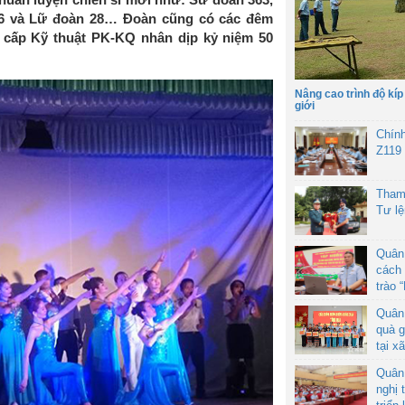
26 và Lữ đoàn 28… Đoàn cũng có các đêm
 cấp Kỹ thuật PK-KQ nhân dịp kỷ niệm 50
Nâng cao trình độ kíp
giới
Chín
Z119
Tham
Tư l
Quân
cách 
trào 
Quân
quà g
tại x
Quân
nghị 