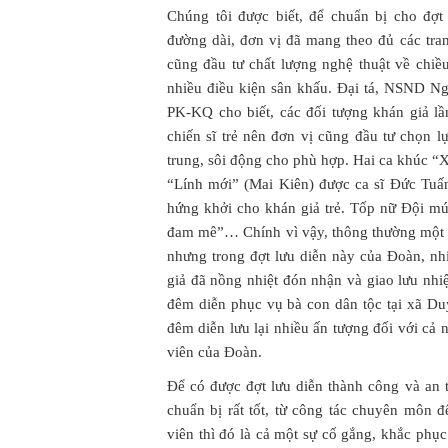
Chúng tôi được biết, để chuẩn bị cho đợt
đường dài, đơn vị đã mang theo đủ các tran
cũng đầu tư chất lượng nghệ thuật về chiề
nhiều điều kiện sân khấu. Đại tá, NSND 
PK-KQ cho biết, các đối tượng khán giả lầ
chiến sĩ trẻ nên đơn vị cũng đầu tư chọn 
trung, sôi động cho phù hợp. Hai ca khúc “X
“Lính mới” (Mai Kiên) được ca sĩ Đức Tuấn 
hứng khởi cho khán giả trẻ. Tốp nữ Đội m
đam mê”… Chính vì vậy, thông thường một ch
nhưng trong đợt lưu diễn này của Đoàn, nh
giả đã nồng nhiệt đón nhận và giao lưu nhiệt
đêm diễn phục vụ bà con dân tộc tại xã D
đêm diễn lưu lại nhiều ấn tượng đối với cả
viên của Đoàn.
Để có được đợt lưu diễn thành công và an 
chuẩn bị rất tốt, từ công tác chuyên môn đ
viên thì đó là cả một sự cố gắng, khắc phụ