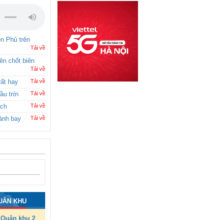
ên Phủ trên
Tải về
rên chốt biên
Tải về
rất hay
Tải về
ầu trời
Tải về
ích
Tải về
ánh bay
Tải về
UÂN KHU
Quân khu 2