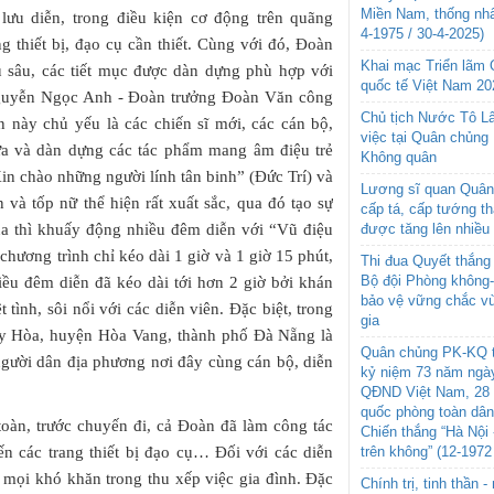
Miền Nam, thống nhấ
 lưu diễn, trong điều kiện cơ động trên quãng
4-1975 / 30-4-2025)
g thiết bị, đạo cụ cần thiết. Cùng với đó, Đoàn
Khai mạc Triển lãm
u sâu, các tiết mục được dàn dựng phù hợp với
quốc tế Việt Nam 20
Nguyễn Ngọc Anh - Đoàn trưởng Đoàn Văn công
Chủ tịch Nước Tô L
n này chủ yếu là các chiến sĩ mới, các cán bộ,
việc tại Quân chủng
lựa và dàn dựng các tác phẩm mang âm điệu trẻ
Không quân
in chào những người lính tân binh” (Đức Trí) và
Lương sĩ quan Quân 
và tốp nữ thể hiện rất xuất sắc, qua đó tạo sự
cấp tá, cấp tướng t
được tăng lên nhiều
úa thì khuấy động nhiều đêm diễn với “Vũ điệu
ương trình chỉ kéo dài 1 giờ và 1 giờ 15 phút,
Thi đua Quyết thắng 
Bộ đội Phòng không
iều đêm diễn đã kéo dài tới hơn 2 giờ bởi khán
bảo vệ vững chắc vù
 tình, sôi nổi với các diễn viên. Đặc biệt, trong
gia
uy Hòa, huyện Hòa Vang, thành phố Đà Nẵng là
Quân chủng PK-KQ t
 người dân địa phương nơi đây cùng cán bộ, diễn
kỷ niệm 73 năm ngày
QĐND Việt Nam, 28 
quốc phòng toàn dâ
toàn, trước chuyến đi, cả Đoàn đã làm công tác
Chiến thắng “Hà Nội 
trên không” (12-1972
ến các trang thiết bị đạo cụ… Đối với các diễn
c mọi khó khăn trong thu xếp việc gia đình. Đặc
Chính trị, tinh thần 