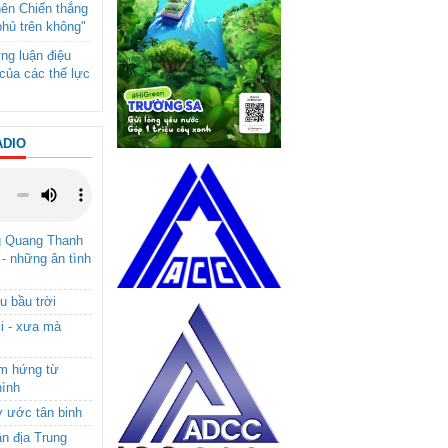
nên Chiến thắng
phủ trên không"
ng luận điệu
của các thế lực
ADIO
g Quang Thanh
 - những ân tình
u bầu trời
i - xưa mà
ảm hứng từ
hình
ơ ước tân binh
ận địa Trung