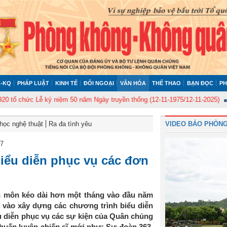
-KQ
PHÁP LUẬT
KINH TẾ
ĐỐI NGOẠI
VĂN HÓA
THỂ THAO
BẠN ĐỌC
PH
chức Lễ kỷ niệm 50 năm Ngày truyền thống (12-11-1975/12-11-2025)
Ủy ba
học nghệ thuật
Ra đa tình yêu
VIDEO BÁO PHÒNG
17
ểu diễn phục vụ các đơn
ên môn kéo dài hơn một tháng vào đầu năm
 vào xây dựng các chương trình biểu diễn
u diễn phục vụ các sự kiện của Quân chủng
huấn luyện chiến sĩ mới như: Sư đoàn 363,