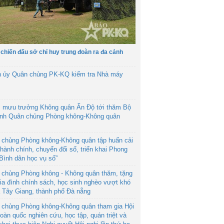
 chiến đấu sở chỉ huy trung đoàn ra đa cảnh
h ủy Quân chủng PK-KQ kiểm tra Nhà máy
 mưu trưởng Không quân Ấn Độ tới thăm Bộ
ệnh Quân chủng Phòng không-Không quân
 chủng Phòng không-Không quân tập huấn cải
hành chính, chuyển đổi số, triển khai Phong
“Bình dân học vụ số”
 chủng Phòng không - Không quân thăm, tặng
ia đình chính sách, học sinh nghèo vượt khó
ã Tây Giang, thành phố Đà nẵng
 chủng Phòng không-Không quân tham gia Hội
toàn quốc nghiên cứu, học tập, quán triệt và