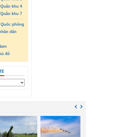
Quân khu 4
Quân khu 7
 Quốc phòng
nhân dân
 Nam
hủ đô
TE