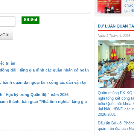
chức 
gia đ
DƯ LUẬN QUAN T
Gửi
Ngày 2 Tháng 4, 2026
c tri ân
đồng đội” tặng gia đình các quân nhân có hoàn
 hành quân dã ngoại làm công tác dân vận tại
Quân chủng PK-KQ t
nh “Học kỳ trong Quân đội” năm 2026
nghị tổng kết công t
nh thành, bàn giao “Nhà tình nghĩa” tặng gia
biểu Quốc hội khóa 
đại biểu HĐND các 
2026-2031
Dấu ấn Bộ đội Phòn
quân trên địa bàn N