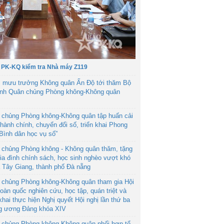
 PK-KQ kiểm tra Nhà máy Z119
 mưu trưởng Không quân Ấn Độ tới thăm Bộ
ệnh Quân chủng Phòng không-Không quân
 chủng Phòng không-Không quân tập huấn cải
hành chính, chuyển đổi số, triển khai Phong
“Bình dân học vụ số”
 chủng Phòng không - Không quân thăm, tặng
ia đình chính sách, học sinh nghèo vượt khó
ã Tây Giang, thành phố Đà nẵng
 chủng Phòng không-Không quân tham gia Hội
toàn quốc nghiên cứu, học tập, quán triệt và
 khai thực hiện Nghị quyết Hội nghị lần thứ ba
g ương Đảng khóa XIV
 chủng Phòng không-Không quân phối hợp tổ