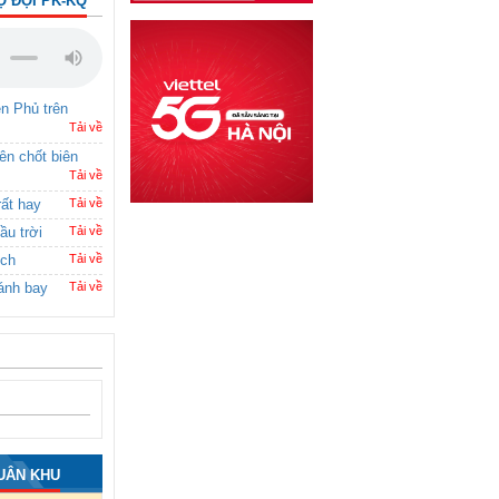
Ộ ĐỘI PK-KQ
ên Phủ trên
Tải về
rên chốt biên
Tải về
rất hay
Tải về
ầu trời
Tải về
ích
Tải về
ánh bay
Tải về
UÂN KHU