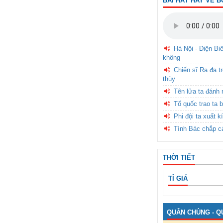
BÀI HÁT HAY VỀ B
Hà Nội - Điện Bi
không
Chiến sĩ Ra đa t
thùy
Tên lửa ta đánh 
Tổ quốc trao ta b
Phi đội ta xuất k
Tình Bác chắp c
THỜI TIẾT
TỈ GIÁ
QUÂN CHỦNG - Q