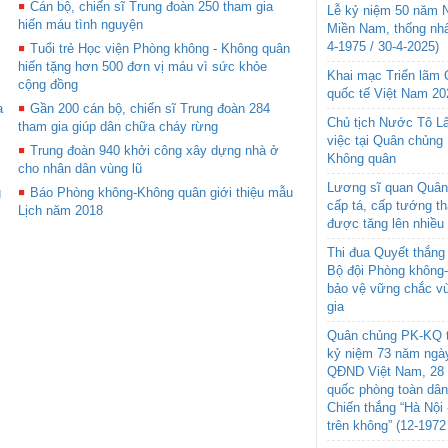
Cán bộ, chiến sĩ Trung đoàn 250 tham gia
Lễ kỷ niệm 50 năm N
hiến máu tình nguyện
Miền Nam, thống nhấ
4-1975 / 30-4-2025)
Tuổi trẻ Học viện Phòng không - Không quân
hiến tặng hơn 500 đơn vị máu vì sức khỏe
Khai mạc Triển lãm
cộng đồng
quốc tế Việt Nam 20
a
Gần 200 cán bộ, chiến sĩ Trung đoàn 284
Chủ tịch Nước Tô L
tham gia giúp dân chữa cháy rừng
việc tại Quân chủng
Trung đoàn 940 khởi công xây dựng nhà ở
Không quân
cho nhân dân vùng lũ
Lương sĩ quan Quân 
g
Báo Phòng không-Không quân giới thiệu mẫu
cấp tá, cấp tướng t
Lịch năm 2018
được tăng lên nhiều
Thi đua Quyết thắng 
Bộ đội Phòng không
bảo vệ vững chắc vù
gia
Quân chủng PK-KQ t
kỷ niệm 73 năm ngày
QĐND Việt Nam, 28 
quốc phòng toàn dâ
Chiến thắng “Hà Nội 
trên không” (12-1972