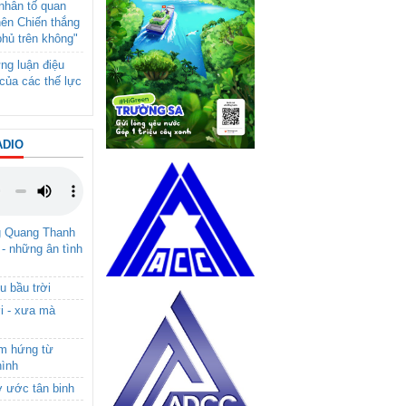
- nhân tố quan
nên Chiến thắng
phủ trên không"
ng luận điệu
của các thế lực
ADIO
g Quang Thanh
 - những ân tình
u bầu trời
i - xưa mà
ảm hứng từ
hình
ơ ước tân binh