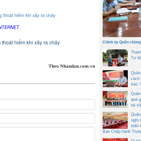
INTERNET.
Chính ủy Quân chủng
Tham
Tư l
Theo Nhandan.com.vn
Quân
cách 
trào 
Quân
quà g
tại x
Quân
nghị 
triển
Ban Chấp hành Trun
Quân