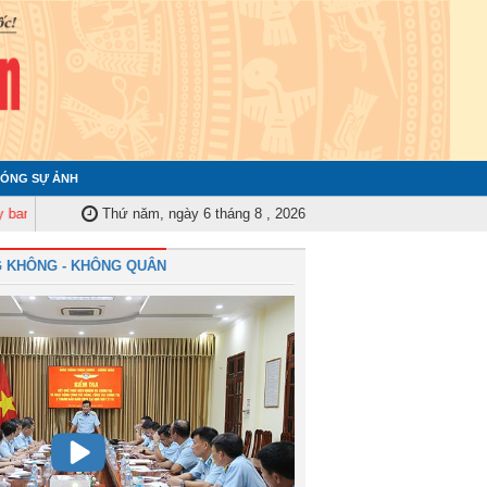
ÓNG SỰ ẢNH
Kiểm tra Quân ủy Trung ương tập huấn nghiệp vụ công tác kiểm tra, giám s
Thứ năm, ngày 6 tháng 8 , 2026
 KHÔNG - KHÔNG QUÂN