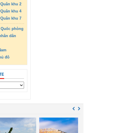
Quân khu 2
Quân khu 4
Quân khu 7
 Quốc phòng
nhân dân
 Nam
hủ đô
TE