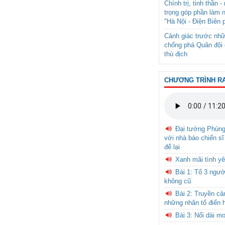
Chính trị, tinh thần 
trọng góp phần làm 
"Hà Nội - Điện Biên 
Cảnh giác trước nhữ
chống phá Quân đội 
thù địch
CHƯƠNG TRÌNH R
Đại tướng Phùn
với nhà báo chiến sĩ
để lại
Xanh mãi tình yê
Bài 1: Tổ 3 ngườ
không cũ
Bài 2: Truyền c
những nhân tố điển 
Bài 3: Nối dài m