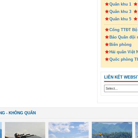
Quân khu 1
Quân khu 3
Quân khu 5
Cổng TTĐT Bộ
Báo Quân đội 
Biên phòng
Hải quân Việt
Quốc phòng T
LIÊN KẾT WEBSI
NG - KHÔNG QUÂN