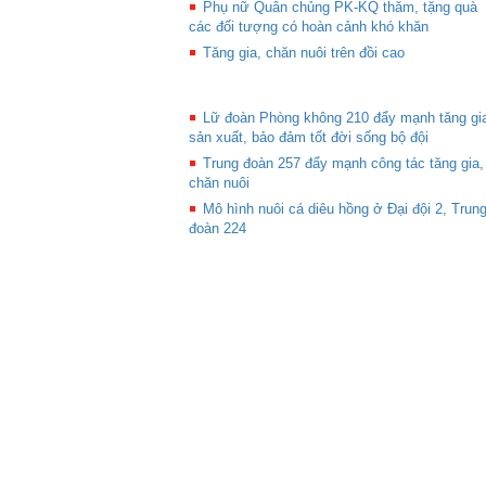
Phụ nữ Quân chủng PK-KQ thăm, tặng quà
các đối tượng có hoàn cảnh khó khăn
Tăng gia, chăn nuôi trên đồi cao
Lữ đoàn Phòng không 210 đẩy mạnh tăng gi
sản xuất, bảo đảm tốt đời sống bộ đội
Trung đoàn 257 đẩy mạnh công tác tăng gia,
chăn nuôi
Mô hình nuôi cá diêu hồng ở Đại đội 2, Trun
đoàn 224