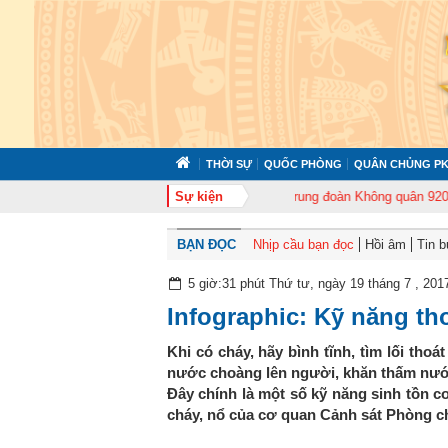
THỜI SỰ
QUỐC PHÒNG
QUÂN CHỦNG PK
 372 tổ chức tập huấn cán bộ năm 2026
Sự kiện
Trung đoàn Không quân 920 tổ ch
BẠN ĐỌC
Nhịp cầu bạn đọc
Hồi âm
Tin 
5 giờ:31 phút Thứ tư, ngày 19 tháng 7 , 201
Infographic: Kỹ năng tho
Khi có cháy, hãy bình tĩnh, tìm lối th
nước choàng lên người, khăn thấm nước đ
Đây chính là một số kỹ năng sinh tồn c
cháy, nổ của cơ quan Cảnh sát Phòng c