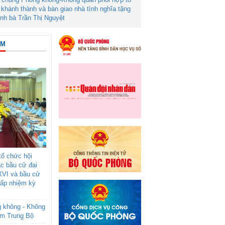
khánh thành và bàn giao nhà tình nghĩa tặng
ình bà Trần Thị Nguyệt
ÂM
ổ chức hội
ác bầu cử đại
XVI và bầu cử
cấp nhiệm kỳ
g không - Không
am Trung Bộ