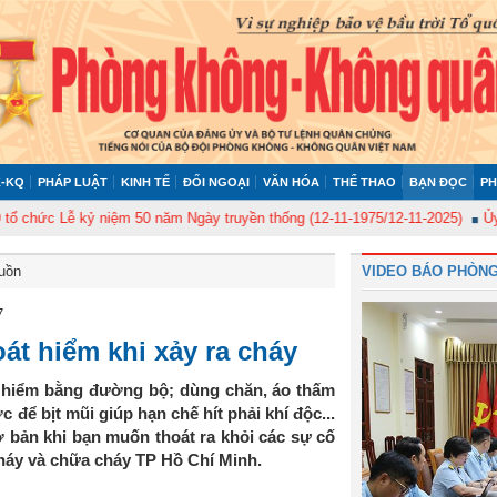
-KQ
PHÁP LUẬT
KINH TẾ
ĐỐI NGOẠI
VĂN HÓA
THỂ THAO
BẠN ĐỌC
PH
ức Lễ kỷ niệm 50 năm Ngày truyền thống (12-11-1975/12-11-2025)
Ủy ban 
buồn
VIDEO BÁO PHÒNG
7
át hiểm khi xảy ra cháy
oát hiểm bằng đường bộ; dùng chăn, áo thấm
ể bịt mũi giúp hạn chế hít phải khí độc...
ơ bản khi bạn muốn thoát ra khỏi các sự cố
háy và chữa cháy TP Hồ Chí Minh.