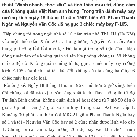
thuật “đánh nhanh, thọc sâu” và tinh thần mưu trí, dũng cảm
của Không quân Việt Nam anh hùng. Trong trận đánh máy bay
cường kích ngày 18 tháng 11 năm 1967, biên đội Phạm Thanh
Ngân và Nguyễn Văn Cốc đã hạ gục 3 chiếc máy bay F-105.
Tiếp chúng tôi trong ngôi nhà số 10 nằm trên phố Thái Hà (Hà Nội)
vào một chiều đầu Xuân 2015, Trung tướng Nguyễn Văn Cốc, Anh
hùng phi công bồi hồi nhớ lại: Đó là một trong số trận đánh hiệp
đồng tuyệt đẹp của không quân và tên lửa phòng không ta. Vì không
chỉ có Bộ đội Không quân chúng tôi hạ gục 3 chiếc máy bay cường
kích F-105 của địch mà tên lửa đối không của ta cũng hạ được 6
chiếc máy bay các loại.
Rồi ông kể: Ngày 18 tháng 11 năm 1967, mới hơn 6 giờ sáng, biên
đội chúng tôi đã vào vị trí sẵn sàng xuất kích. Theo thông tin từ Bộ
Tư lệnh Binh chủng, không quân địch sẽ hoạt động từ 7 giờ 50 đến 8
giờ 30 phút. Đúng 7 giờ, Sở chỉ huy Trung đoàn 921 vào cấp 1.
Khoảng 30 phút sau, biên đội MiG-21 gồm Phạm Thanh Ngân bay
số 1 và tôi - Nguyễn Văn Cốc bay số 2 cũng nhận được lệnh vào cấp
1. Chúng tôi cất cánh, lấy hướng 265 độ bay vào khu chờ Thanh
Sơn. Một tốp máy bay địch gồm 12 chiếc F-105 và 4 chiếc F-4 bám