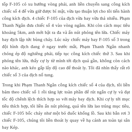
tốp F-105 có xu hướng vòng phải, anh liền chuyển sang công kích
chiếc số 4 để vừa giữ được bí mật, vừa tạo thuận lợi cho tôi tiến hành
công kích địch. 4 chiếc F-105 của địch vừa bay vừa thả nhiễu. Phạm
Thanh Ngân đưa chiếc số 4 vào vòng ngắm. Khi còn cách mục tiêu
khoảng 5km, anh mới bật ra đa và ấn nút phóng tên lửa. Chiếc máy
bay địch lập tức bùng cháy. Lúc này chiếc máy bay F-105 số 3 trong
đội hình địch đang ở ngay trước mắt, Phạm Thanh Ngân nhanh
chóng ép độ nghiêng phải, tiếp tục công kích chiếc thứ 3. Sau khi
phóng tên lửa, thấy cự ly từ mình tới địch quá gần, không còn cách
nào khác, anh kéo gấp lấy độ cao để thoát ly. Tôi đã nhìn thấy rất rõ
chiếc số 3 của địch nổ tung.
Trong khi Phạm Thanh Ngân công kích chiếc số 4 của địch, tôi liền
bám theo chiếc số 1 rồi tăng lực toàn phần để rút ngắn cự ly và đạt
tốc độ chênh lệch thích hợp so với máy bay địch. Khi cự ly tới mục
tiêu thích hợp, tôi liền ấn nút phóng, quả tên lửa lao trúng mục tiêu,
chiếc F-105 bốc cháy như một bó đuốc khổng lồ. Sau khi bắn rơi 3
chiếc F-105, chúng tôi liền thoát ly quay về hạ cánh an toàn tại sân
bay Kép.