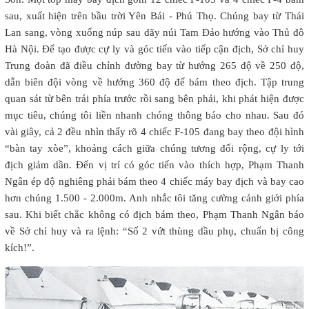
sau, xuất hiện trên bầu trời Yên Bái - Phú Thọ. Chúng bay từ Thái
Lan sang, vòng xuống núp sau dãy núi Tam Đảo hướng vào Thủ đô
Hà Nội. Để tạo được cự ly và góc tiến vào tiếp cận địch, Sở chỉ huy
Trung đoàn đã điều chỉnh đường bay từ hướng 265 độ về 250 độ,
dẫn biên đội vòng về hướng 360 độ để bám theo địch. Tập trung
quan sát từ bên trái phía trước rồi sang bên phải, khi phát hiện được
mục tiêu, chúng tôi liền nhanh chóng thông báo cho nhau. Sau đó
vài giây, cả 2 đều nhìn thấy rõ 4 chiếc F-105 đang bay theo đội hình
“bàn tay xòe”, khoảng cách giữa chúng tương đối rộng, cự ly tới
địch giảm dần. Đến vị trí có góc tiến vào thích hợp, Phạm Thanh
Ngân ép độ nghiêng phải bám theo 4 chiếc máy bay địch và bay cao
hơn chúng 1.500 - 2.000m. Anh nhắc tôi tăng cường cảnh giới phía
sau. Khi biết chắc không có địch bám theo, Phạm Thanh Ngân báo
về Sở chỉ huy và ra lệnh: “Số 2 vứt thùng dầu phụ, chuẩn bị công
kích!”.