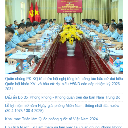
Quân chủng PK-KQ tổ chức hội nghị tổng kết công tác bầu cử đại biểu
Quốc hội khóa XVI và bầu cử đại biểu HĐND các cấp nhiệm kỳ 2026-
2031
Dấu ấn Bộ đội Phòng không - Không quân trên địa bàn Nam Trung Bộ
Lễ kỷ niệm 50 năm Ngày giải phóng Miền Nam, thống nhất đất nước
(30-4-1975 / 30-4-2025)
Khai mạc Triển lãm Quốc phòng quốc tế Việt Nam 2024
Chủ tịch Nước Tô Lâm thăm và làm việc tại Quân chủng Phòng không