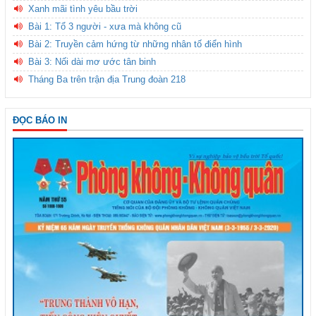
Xanh mãi tình yêu bầu trời
Bài 1: Tổ 3 người - xưa mà không cũ
Bài 2: Truyền cảm hứng từ những nhân tố điển hình
Bài 3: Nối dài mơ ước tân binh
Tháng Ba trên trận địa Trung đoàn 218
ĐỌC BÁO IN