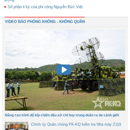
Số phận li kỳ của phi công Nguyễn Đức Việt
VIDEO BÁO PHÒNG KHÔNG - KHÔNG QUÂN
Nâng cao trình độ kíp chiến đấu sở chỉ huy trung đoàn ra đa cảnh giới
Chính ủy Quân chủng PK-KQ kiểm tra Nhà máy Z119