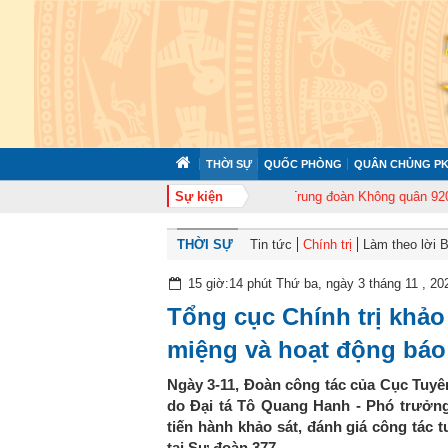
THỜI SỰ
QUỐC PHÒNG
QUÂN CHỦNG PK
 372 tổ chức tập huấn cán bộ năm 2026
Sự kiện
Trung đoàn Không quân 920 tổ ch
THỜI SỰ
Tin tức
Chính trị
Làm theo lời 
15 giờ:14 phút Thứ ba, ngày 3 tháng 11 , 20
Tổng cục Chính trị khảo
miệng và hoạt động báo 
Ngày 3-11, Đoàn công tác của Cục Tuyê
do Đại tá Tô Quang Hanh - Phó trưởn
tiến hành khảo sát, đánh giá công tác 
tại Sư đoàn 377.