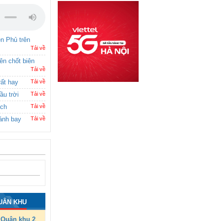
ên Phủ trên
Tải về
rên chốt biên
Tải về
rất hay
Tải về
ầu trời
Tải về
ích
Tải về
ánh bay
Tải về
UÂN KHU
Quân khu 2