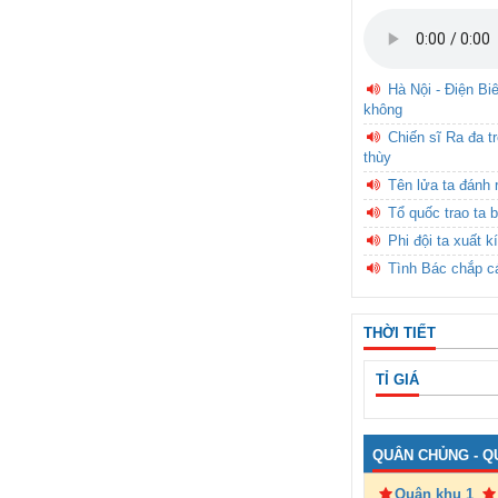
Hà Nội - Điện Bi
không
Chiến sĩ Ra đa t
thùy
Tên lửa ta đánh 
Tổ quốc trao ta b
Phi đội ta xuất k
Tình Bác chắp c
THỜI TIẾT
TỈ GIÁ
QUÂN CHỦNG - Q
Quân khu 1