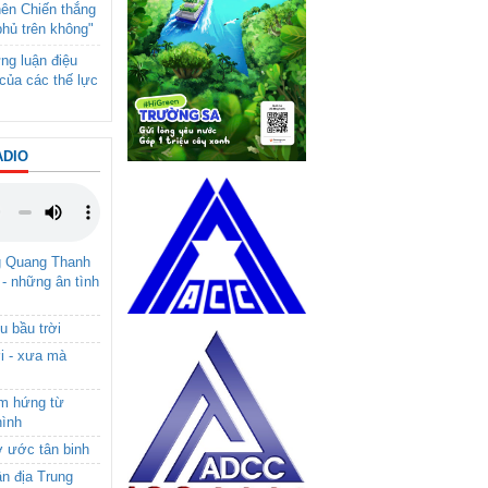
nên Chiến thắng
phủ trên không"
ng luận điệu
của các thế lực
ADIO
g Quang Thanh
 - những ân tình
u bầu trời
i - xưa mà
ảm hứng từ
hình
ơ ước tân binh
ận địa Trung