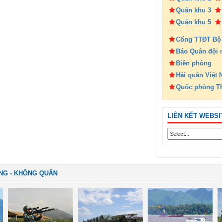
Quân khu 3
Quân khu 5
Cổng TTĐT Bộ
Báo Quân đội 
Biên phòng
Hải quân Việt
Quốc phòng T
LIÊN KẾT WEBSI
NG - KHÔNG QUÂN