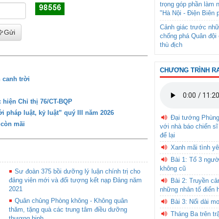
trọng góp phần làm 
"Hà Nội - Điện Biên 
Cảnh giác trước nhữ
Gửi
chống phá Quân đội 
thù địch
CHƯƠNG TRÌNH R
 canh trời
 hiện Chỉ thị 76/CT-BQP
 pháp luật, kỷ luật” quý III năm 2026
Đại tướng Phùn
 còn mãi
với nhà báo chiến sĩ
để lại
Xanh mãi tình yê
Bài 1: Tổ 3 ngườ
không cũ
Sư đoàn 375 bồi dưỡng lý luận chính trị cho
đảng viên mới và đối tượng kết nạp Đảng năm
Bài 2: Truyền c
2021
những nhân tố điển 
Quân chủng Phòng không - Không quân
Bài 3: Nối dài m
thăm, tặng quà các trung tâm điều dưỡng
Tháng Ba trên tr
thương binh