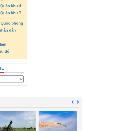
Quân khu 4
Quân khu 7
 Quốc phòng
nhân dân
 Nam
hủ đô
TE