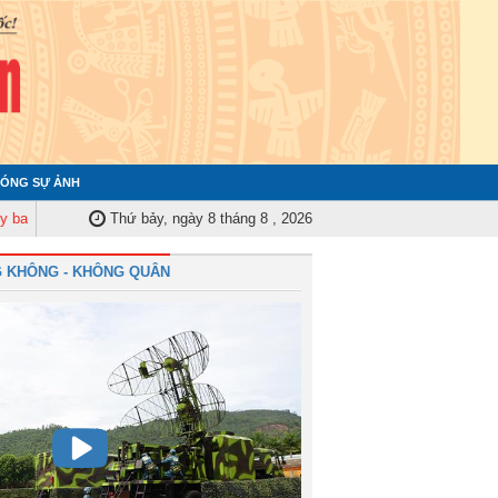
ÓNG SỰ ẢNH
Kiểm tra Quân ủy Trung ương tập huấn nghiệp vụ công tác kiểm tra, giám s
Thứ bảy, ngày 8 tháng 8 , 2026
 KHÔNG - KHÔNG QUÂN