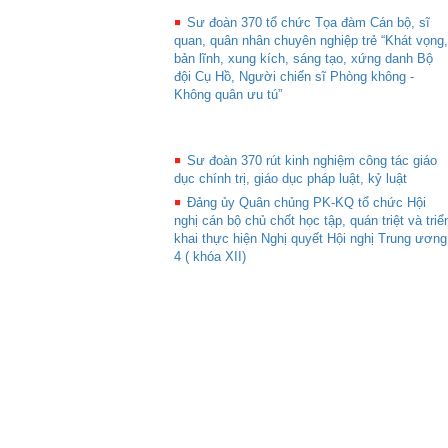
Sư đoàn 370 tổ chức Tọa đàm Cán bộ, sĩ
quan, quân nhân chuyên nghiệp trẻ “Khát vọng,
bản lĩnh, xung kích, sáng tạo, xứng danh Bộ
đội Cụ Hồ, Người chiến sĩ Phòng không -
Không quân ưu tú”
Sư đoàn 370 rút kinh nghiệm công tác giáo
dục chính trị, giáo dục pháp luật, kỷ luật
Đảng ủy Quân chủng PK-KQ tổ chức Hội
nghị cán bộ chủ chốt học tập, quán triệt và triể
khai thực hiện Nghị quyết Hội nghị Trung ương
4 ( khóa XII)