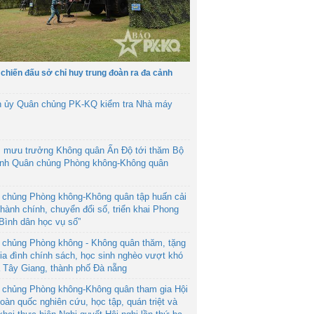
 chiến đấu sở chỉ huy trung đoàn ra đa cảnh
h ủy Quân chủng PK-KQ kiểm tra Nhà máy
 mưu trưởng Không quân Ấn Độ tới thăm Bộ
ệnh Quân chủng Phòng không-Không quân
 chủng Phòng không-Không quân tập huấn cải
hành chính, chuyển đổi số, triển khai Phong
“Bình dân học vụ số”
 chủng Phòng không - Không quân thăm, tặng
ia đình chính sách, học sinh nghèo vượt khó
ã Tây Giang, thành phố Đà nẵng
 chủng Phòng không-Không quân tham gia Hội
toàn quốc nghiên cứu, học tập, quán triệt và