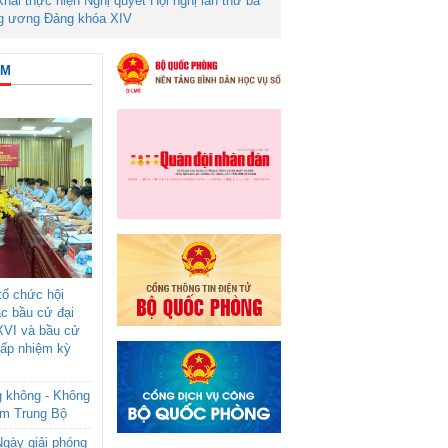
 khai thực hiện Nghị quyết Hội nghị lần thứ ba
g ương Đảng khóa XIV
ÂM
ổ chức hội
ác bầu cử đại
XVI và bầu cử
cấp nhiệm kỳ
g không - Không
am Trung Bộ
gày giải phóng