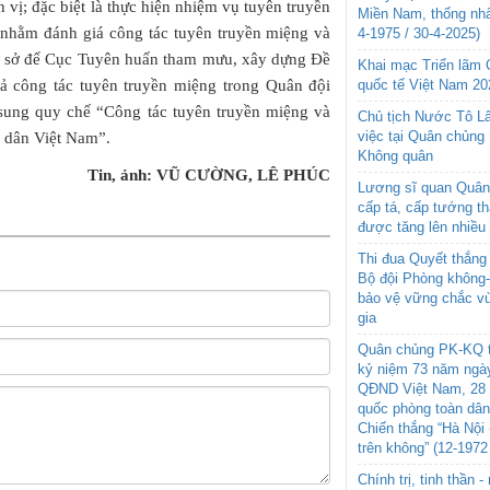
 vị; đặc biệt là thực hiện nhiệm vụ tuyên truyền
Miền Nam, thống nhấ
 nhằm đánh giá công tác tuyên truyền miệng và
4-1975 / 30-4-2025)
cơ sở để Cục Tuyên huấn tham mưu, xây dựng Đề
Khai mạc Triển lãm
quốc tế Việt Nam 20
uả công tác tuyên truyền miệng trong Quân đội
 sung quy chế “Công tác tuyên truyền miệng và
Chủ tịch Nước Tô L
việc tại Quân chủng
n dân Việt Nam”.
Không quân
Tin, ảnh: VŨ CƯỜNG, LÊ PHÚC
Lương sĩ quan Quân 
cấp tá, cấp tướng t
được tăng lên nhiều
Thi đua Quyết thắng 
Bộ đội Phòng không
bảo vệ vững chắc vù
gia
Quân chủng PK-KQ t
kỷ niệm 73 năm ngày
QĐND Việt Nam, 28 
quốc phòng toàn dâ
Chiến thắng “Hà Nội 
trên không” (12-1972
Chính trị, tinh thần 