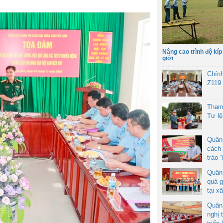
Nâng cao trình độ kíp
giới
Chín
Z119
Tham
Tư l
Quân
cách 
trào 
Quân
quà g
tại x
Quân
nghị 