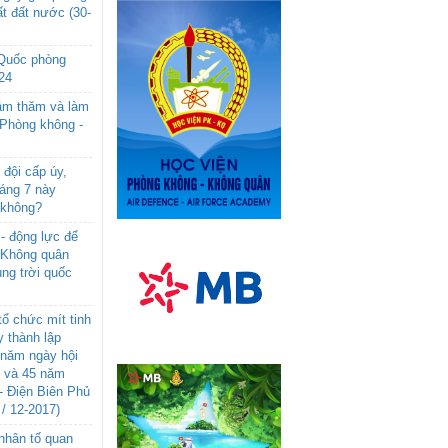
t đất nước (30-
 Quốc phòng
24
âm thăm và làm
 Phòng không -
đội cấp úy,
háng 7 này
 không?
- động lực để
-Không quân
ng trời quốc
ổ chức mít tinh
 thành lập
năm ngày hội
n và 45 năm
- Điện Biên Phủ
 / 12-2017)
- nhân tố quan