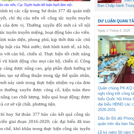
triển
 cáo viên, Cục Tuyên huấn kết luận buổi làm việc.
Ban Chấp hành Trun
ính trị các cấp trong Sư đoàn 377 đã quán triệt
yết, chỉ thị của trên về công tác tuyên truyền
DƯ LUẬN QUAN T
âm của đơn vị. Thường xuyên đổi mới cả về nội
Ngày 2 Tháng 4, 2026
tác tuyên truyền miệng, hoạt động báo cáo viên.
ính toàn diện, phong phú, kịp thời đưa các chủ
p luật của Nhà nước; tình hình kinh tế, xã hội,
ến với cán bộ, chiến sĩ. Thực hiện tốt chức năng
cổ vũ hành động cho mọi cán bộ, chiến sĩ. Công
gày càng được nâng cao, góp phần định hướng tư
ảm; tạo sự đồng thuận trong tập thể quân nhân,
ề mới nảy sinh trong thực hiện nhiệm vụ của đơn
Quân chủng PK-KQ t
iên thường xuyên được củng cố, kiện toàn theo
nghị tổng kết công t
 nâng cao chất lượng, hiệu quả hoạt động; được
biểu Quốc hội khóa 
à cơ sở vật chất, phương tiện.
đại biểu HĐND các 
2026-2031
 chỉ huy Sư đoàn 377 báo cáo kết quả công tác
Dấu ấn Bộ đội Phòn
iên giai đoạn 2016-2020; các đại biểu đã trao
quân trên địa bàn N
ạn chế, khó khăn trong thực hiện công tác tuyên
Lễ kỷ niệm 50 năm N