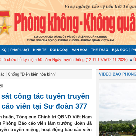
-KQ
PHÁP LUẬT
KINH TẾ
ĐỐI NGOẠI
VĂN HÓA
THỂ THAO
BẠN ĐỌC
PH
ức Lễ kỷ niệm 50 năm Ngày truyền thống (12-11-1975/12-11-2025)
Ủy ban 
Bác
Chống "Diễn biến hòa bình"
VIDEO BÁO PHÒNG
20
 sát công tác tuyên truyền
cáo viên tại Sư đoàn 377
n huấn, Tổng cục Chính trị QĐND Việt Nam
g Phòng Báo cáo viên làm trưởng đoàn đã
tuyên truyền miệng, hoạt động báo cáo viên