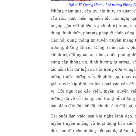
Đại tá Tô Quang Hanh - Phó trưởng Phòng Báo
Những năm qua, cấp ủy, chỉ huy, cơ quan ch
sâu sắc, thực hiện nghiêm túc các nghị qu
miệng gắn với nhiệm vụ chính trị trung t
dung, hình thức, phương pháp tổ chức công 
Các nội dung thông tin tuyên truyền mang t
trương, đường lối của Đảng; chính sách, phá
chính trị, đối ngoại, an ninh, quốc phòng đ
cung cấp thông tin, định hướng tư tưởng, 
tác nắm bắt dư luận xã hội trong đơn vị n
tưởng trước những vấn đề phức tạp, nhạy c
giải quyết kịp thời, có hiệu quả các vấn đ
vị. Đội ngũ báo cáo viên, tuyên truyền v
hướng đủ về số lượng; chú trọng bồi dưỡng
bảo đảm đầy đủ chế độ, chính sách đãi ngộ v
Tại buổi làm việc, sau khi nghe lãnh đạo,
tuyên truyền miệng và hoạt động báo cáo v
đổi, làm rõ thêm những kết quả đạt được, h