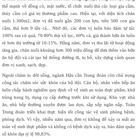
thế mạnh về đồng cỏ, mặt nước, tổ chức nuôi thả các loại gia cầm,
thủy cầm có giá trị thương phẩm cao. Hiện tại, với diện tích chăn
nuôi 1.300m2, đơn vị đã nuôi gần 200 con lợn, trên 500 con gia
cầm, thả hơn 9 tấn cá... Nhờ đó, các đơn vị luôn bảo đảm tự túc
100% rau củ quả, 70-80% thịt xô lọc, 60% cá; giá thành bữa ăn luôn
rẻ hơn thị trường từ 10-15%. Hằng năm, đơn vị thu lãi từ hoạt động
tăng gia, chăn nuôi khoảng hơn 300 triệu đồng để đưa thêm vào bữa
ăn bộ đội và cải tạo hệ thống đường đi, tu bổ, xây dựng cảnh quan
đơn vị xanh, sạch, đẹp.
Ngoài chăm lo đời sống, ngành Hậu cần Trung đoàn còn chú trọng
công tác chăm sóc sức khỏe của bộ đội. Cán bộ, nhân viên bếp ăn
luôn chấp hành nghiêm quy định về vệ sinh an toàn thực phẩm, khử
trùng trang bị, dụng cụ cấp dưỡng trước khi sử dụng. Khu vực nhà
ăn, nhà bếp thường xuyên được lau dọn, sắp xếp ngăn nắp. Toàn
Trung đoàn triển khai thực hiện tốt công tác vệ sinh phòng bệnh,
phòng dịch. Vì vậy, nhiều năm qua, đơn vị không để xảy ra mất an
toàn vệ sinh thực phẩm và không có bệnh dịch xảy ra, bảo đảm quân
số khỏe đạt tỷ lệ 98,83%.