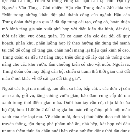
lực của cán bộ, chiến sĩ trong công tác hậu cần tại chỗ. Đại úy
Nguyễn Văn Tùng - Chủ nhiệm Hậu cần Trung đoàn 240 chia sẻ:
“Một trong những khâu đột phá thành công của ngành Hậu cần
Trung đoàn thời gian qua là đã tập trung cải tạo, củng cố, hoàn thiện
mô hình tăng gia sản xuất phù hợp với điều kiện địa hình, đất đai,
thời tiết khu vực đóng quân. Từ cơ quan đến các đại đội đã quy
hoạch, phân khu, phân luồng hợp lý theo hướng tận dụng thế mạnh
tại chỗ để củng cố tăng gia, chăn nuôi mang lại hiệu quả kinh tế cao.
Trung đoàn đã đầu tư hàng chục triệu đồng để lắp đặt hệ thống che
nắng cho các khu vườn, làm chuồng kiên cố cho vật nuôi. Ngoài ra,
Trung đoàn còn huy động cán bộ, chiến sĩ tranh thủ thời gian chở đất
màu ở nơi khác về để cải tạo đất tăng gia”.
Ngoài các loại rau muống, rau dền, su hào, bắp cải… các đơn vị còn
xen canh, gối vụ, tăng cường vườn giàn, bảo đảm cung cấp đủ rau
xanh trong thời điểm giao mùa. Dưới bàn tay cần cù, chịu khó của
bộ đội, hơn 11.000m2 đất tăng gia lúc nào cũng được phủ một màu
xanh của các loại rau. Về chăn nuôi, đơn vị thực hiện theo mô hình
truyền thống, tận dụng phế phẩm nhà ăn, nhà bếp, kết hợp với đầu
tư mua thêm thức ăn chăn nuôi bán công nghiệp; đồng thời tận dụng