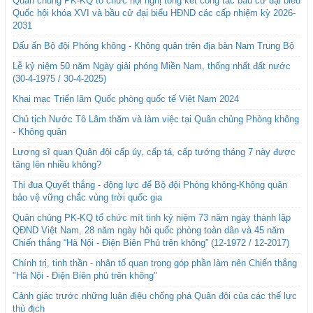
Quân chủng PK-KQ tổ chức hội nghị tổng kết công tác bầu cử đại biểu
Quốc hội khóa XVI và bầu cử đại biểu HĐND các cấp nhiệm kỳ 2026-
2031
Dấu ấn Bộ đội Phòng không - Không quân trên địa bàn Nam Trung Bộ
Lễ kỷ niệm 50 năm Ngày giải phóng Miền Nam, thống nhất đất nước
(30-4-1975 / 30-4-2025)
Khai mạc Triển lãm Quốc phòng quốc tế Việt Nam 2024
Chủ tịch Nước Tô Lâm thăm và làm việc tại Quân chủng Phòng không
- Không quân
Lương sĩ quan Quân đội cấp úy, cấp tá, cấp tướng tháng 7 này được
tăng lên nhiều không?
Thi đua Quyết thắng - động lực để Bộ đội Phòng không-Không quân
bảo vệ vững chắc vùng trời quốc gia
Quân chủng PK-KQ tổ chức mít tinh kỷ niệm 73 năm ngày thành lập
QĐND Việt Nam, 28 năm ngày hội quốc phòng toàn dân và 45 năm
Chiến thắng “Hà Nội - Điện Biên Phủ trên không” (12-1972 / 12-2017)
Chính trị, tinh thần - nhân tố quan trọng góp phần làm nên Chiến thắng
"Hà Nội - Điện Biên phủ trên không"
Cảnh giác trước những luận điệu chống phá Quân đội của các thế lực
thù địch