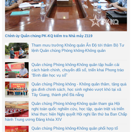
Chính ủy Quân chủng PK-KQ kiểm tra Nhà máy Z119
Tham mưu trưởng Không quân Ấn Độ tới thăm Bộ Tư
lệnh Quân chủng Phòng không-Không quân
Quân chủng Phòng không-Không quân tập huấn cải
cách hành chính, chuyển đổi số, triển khai Phong trào
“Bình dân học vụ số”
Quân chủng Phòng không - Không quân thăm, tặng quà
gia đình chính sách, học sinh nghèo vượt khó tại xã
Tây Giang, thành phố Đà nẵng
Quân chủng Phòng không-Không quân tham gia Hội
nghị toàn quốc nghiên cứu, học tập, quán triệt và triển
khai thực hiện Nghị quyết Hội nghị lần thứ ba Ban Chấp
hành Trung ương Đảng khóa XIV
Quân chủng Phòng không-Không quân phối hợp tổ