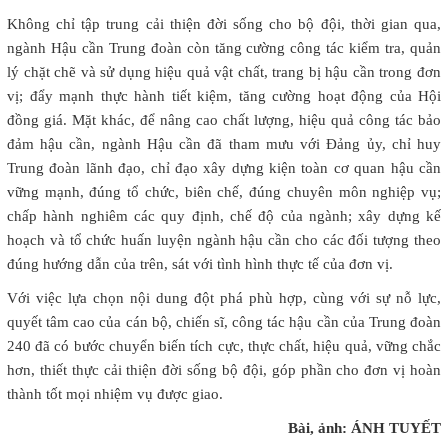
Không chỉ tập trung cải thiện đời sống cho bộ đội, thời gian qua,
ngành Hậu cần Trung đoàn còn tăng cường công tác kiểm tra, quản
lý chặt chẽ và sử dụng hiệu quả vật chất, trang bị hậu cần trong đơn
vị; đẩy mạnh thực hành tiết kiệm, tăng cường hoạt động của Hội
đồng giá. Mặt khác, để nâng cao chất lượng, hiệu quả công tác bảo
đảm hậu cần, ngành Hậu cần đã tham mưu với Đảng ủy, chỉ huy
Trung đoàn lãnh đạo, chỉ đạo xây dựng kiện toàn cơ quan hậu cần
vững mạnh, đúng tổ chức, biên chế, đúng chuyên môn nghiệp vụ;
chấp hành nghiêm các quy định, chế độ của ngành; xây dựng kế
hoạch và tổ chức huấn luyện ngành hậu cần cho các đối tượng theo
đúng hướng dẫn của trên, sát với tình hình thực tế của đơn vị.
Với việc lựa chọn nội dung đột phá phù hợp, cùng với sự nỗ lực,
quyết tâm cao của cán bộ, chiến sĩ, công tác hậu cần của Trung đoàn
240 đã có bước chuyển biến tích cực, thực chất, hiệu quả, vững chắc
hơn, thiết thực cải thiện đời sống bộ đội, góp phần cho đơn vị hoàn
thành tốt mọi nhiệm vụ được giao.
Bài, ảnh: ÁNH TUYẾT