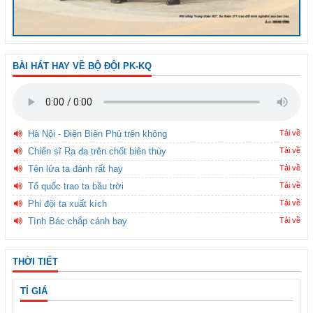
BÀI HÁT HAY VỀ BỘ ĐỘI PK-KQ
Hà Nội - Điện Biên Phủ trên không
Tải về
Chiến sĩ Ra đa trên chốt biên thùy
Tải về
Tên lửa ta đánh rất hay
Tải về
Tổ quốc trao ta bầu trời
Tải về
Phi đội ta xuất kích
Tải về
Tình Bác chắp cánh bay
Tải về
THỜI TIẾT
TỈ GIÁ