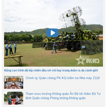
Nâng cao trình độ kíp chiến đấu sở chỉ huy trung đoàn ra đa cảnh giới
Chính ủy Quân chủng PK-KQ kiểm tra Nhà máy Z119
Tham mưu trưởng Không quân Ấn Độ tới thăm Bộ Tư
lệnh Quân chủng Phòng không-Không quân