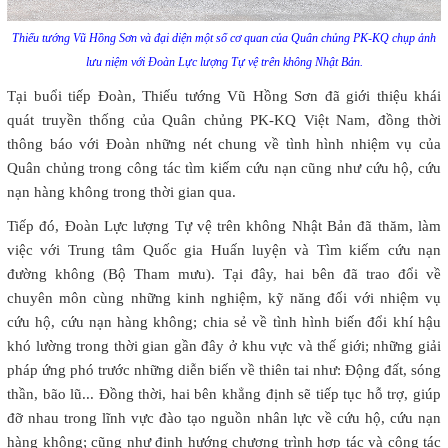
Thiếu tướng Vũ Hồng Sơn và đại diện một số cơ quan của Quân chủng PK-KQ chụp ảnh
lưu niệm với Đoàn Lực lượng Tự vệ trên không Nhật Bản.
Tại buổi tiếp Đoàn, Thiếu tướng Vũ Hồng Sơn đã giới thiệu khái
quát truyền thống của Quân chủng PK-KQ Việt Nam, đồng thời
thông báo với Đoàn những nét chung về tình hình nhiệm vụ của
Quân chủng trong công tác tìm kiếm cứu nạn cũng như cứu hộ, cứu
nạn hàng không trong thời gian qua.
Tiếp đó, Đoàn Lực lượng Tự vệ trên không Nhật Bản đã thăm, làm
việc với Trung tâm Quốc gia Huấn luyện và Tìm kiếm cứu nạn
đường không (Bộ Tham mưu). Tại đây, hai bên đã trao đổi về
chuyên môn cùng những kinh nghiệm, kỹ năng đối với nhiệm vụ
cứu hộ, cứu nạn hàng không; chia sẻ về tình hình biến đổi khí hậu
khó lường trong thời gian gần đây ở khu vực và thế giới; những giải
pháp ứng phó trước những diễn biến về thiên tai như: Động đất, sóng
thần, bão lũ... Đồng thời, hai bên khẳng định sẽ tiếp tục hỗ trợ, giúp
đỡ nhau trong lĩnh vực đào tạo nguồn nhân lực về cứu hộ, cứu nạn
hàng không; cũng như định hướng chương trình hợp tác và công tác