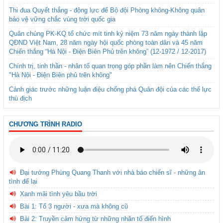
Thi đua Quyết thắng - động lực để Bộ đội Phòng không-Không quân
bảo vệ vững chắc vùng trời quốc gia
Quân chủng PK-KQ tổ chức mít tinh kỷ niệm 73 năm ngày thành lập
QĐND Việt Nam, 28 năm ngày hội quốc phòng toàn dân và 45 năm
Chiến thắng “Hà Nội - Điện Biên Phủ trên không” (12-1972 / 12-2017)
Chính trị, tinh thần - nhân tố quan trọng góp phần làm nên Chiến thắng
"Hà Nội - Điện Biên phủ trên không"
Cảnh giác trước những luận điệu chống phá Quân đội của các thế lực
thù địch
CHƯƠNG TRÌNH RADIO
Đại tướng Phùng Quang Thanh với nhà báo chiến sĩ - những ân
tình để lại
Xanh mãi tình yêu bầu trời
Bài 1: Tổ 3 người - xưa mà không cũ
Bài 2: Truyền cảm hứng từ những nhân tố điển hình