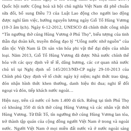
Quốc hội nước Cộng hoà xã hội chủ nghĩa Việt Nam đã phê chuẩn
sửa đổi, bổ sung Điều 73 của Luật Lao động cho người lao động
được nghỉ làm việc, hưởng nguyên lương ngày Giỗ Tổ Hùng Vương
(10-3 âm lịch). Ngày 6-12-2012, UNESCO đã chính thức công nhận
“Tín ngưỡng thờ cúng Hùng Vương ở Phú Thọ”, biểu tượng của tinh
thần đại đoàn kết, truyền thống đạo lý “Uống nước nhớ nguồn” của
dân tộc Việt Nam là Di sản văn hóa phi vật thể đại diện của nhân
loại. Năm 2013, Giỗ Tổ Hùng Vương đã được Nhà nước chính thể
hóa với các quy định về tế lễ, dâng hương, các cơ quan nhà nước
chủ trì tại Nghị định số 145/2013/NĐ-CP ngày 29-10-2013 của
Chính phủ Quy định về tổ chức ngày kỷ niệm; nghi thức trao tặng,
đón nhận hình thức khen thưởng, danh hiệu thi đua; nghi lễ đối
ngoại và đón, tiếp khách nước ngoài…
Hiện nay, trên cả nước có hơn 1.400 di tích. Riêng tại tỉnh Phú Thọ
có khoảng 350 di tích thờ cúng Hùng Vương và các nhân vật thời
Hùng Vương. Từ Đất Tổ, tín ngưỡng thờ cúng Hùng Vương lan tỏa,
trở thành tập quán của cộng đồng người Việt Nam ở trong và ngoài
nước. Người Việt Nam ở mọi miền đất nước và ở nước ngoài sáng