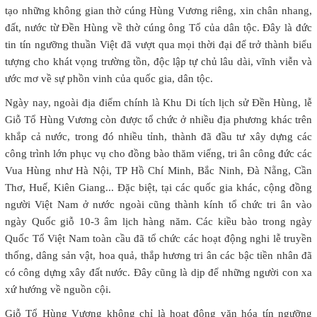
tạo những không gian thờ cúng Hùng Vương riêng, xin chân nhang,
đất, nước từ Đền Hùng về thờ cúng ông Tổ của dân tộc. Đây là đức
tin tín ngưỡng thuần Việt đã vượt qua mọi thời đại để trở thành biểu
tượng cho khát vọng trường tồn, độc lập tự chủ lâu dài, vĩnh viễn và
ước mơ về sự phồn vinh của quốc gia, dân tộc.
Ngày nay, ngoài địa điểm chính là Khu Di tích lịch sử Đền Hùng, lễ
Giỗ Tổ Hùng Vương còn được tổ chức ở nhiều địa phương khác trên
khắp cả nước, trong đó nhiều tỉnh, thành đã đầu tư xây dựng các
công trình lớn phục vụ cho đồng bào thăm viếng, tri ân công đức các
Vua Hùng như Hà Nội, TP Hồ Chí Minh, Bắc Ninh, Đà Nẵng, Cần
Thơ, Huế, Kiên Giang... Đặc biệt, tại các quốc gia khác, cộng đồng
người Việt Nam ở nước ngoài cũng thành kính tổ chức tri ân vào
ngày Quốc giỗ 10-3 âm lịch hàng năm. Các kiều bào trong ngày
Quốc Tổ Việt Nam toàn cầu đã tổ chức các hoạt động nghi lễ truyền
thống, dâng sản vật, hoa quả, thắp hương tri ân các bậc tiền nhân đã
có công dựng xây đất nước. Đây cũng là dịp để những người con xa
xứ hướng về nguồn cội.
Giỗ Tổ Hùng Vương không chỉ là hoạt động văn hóa tín ngưỡng