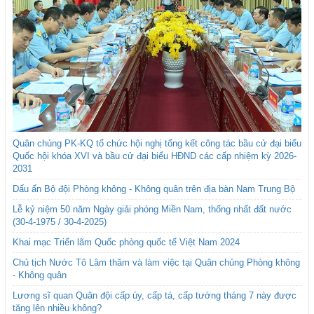
Quân chủng PK-KQ tổ chức hội nghị tổng kết công tác bầu cử đại biểu
Quốc hội khóa XVI và bầu cử đại biểu HĐND các cấp nhiệm kỳ 2026-
2031
Dấu ấn Bộ đội Phòng không - Không quân trên địa bàn Nam Trung Bộ
Lễ kỷ niệm 50 năm Ngày giải phóng Miền Nam, thống nhất đất nước
(30-4-1975 / 30-4-2025)
Khai mạc Triển lãm Quốc phòng quốc tế Việt Nam 2024
Chủ tịch Nước Tô Lâm thăm và làm việc tại Quân chủng Phòng không
- Không quân
Lương sĩ quan Quân đội cấp úy, cấp tá, cấp tướng tháng 7 này được
tăng lên nhiều không?