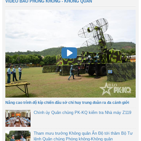
VIDEO BÁO PHÒNG KHÔNG - KHÔNG QUÂN
Nâng cao trình độ kíp chiến đấu sở chỉ huy trung đoàn ra đa cảnh giới
Chính ủy Quân chủng PK-KQ kiểm tra Nhà máy Z119
Tham mưu trưởng Không quân Ấn Độ tới thăm Bộ Tư
lệnh Quân chủng Phòng không-Không quân