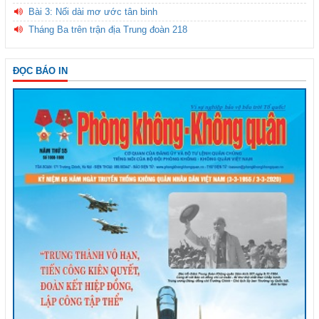
Bài 3: Nối dài mơ ước tân binh
Tháng Ba trên trận địa Trung đoàn 218
ĐỌC BÁO IN