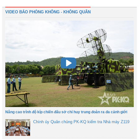
VIDEO BÁO PHÒNG KHÔNG - KHÔNG QUÂN
Nâng cao trình độ kíp chiến đấu sở chỉ huy trung đoàn ra đa cảnh giới
Chính ủy Quân chủng PK-KQ kiểm tra Nhà máy Z119