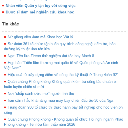
Nhân viên Quân y tận tụy với công việc
Dược sĩ đam mê nghiên cứu khoa học
Tin khác
Nữ giảng viên đam mê Khoa học Vật lý
Sư đoàn 361 tổ chức tập huấn quy trình công nghệ kiểm tra, bảo
dưỡng kỹ thuật đạn tên lửa
Nga: Tên lửa Zircon thử nghiệm đạt tốc bay Mach 8
Họp báo “Triển lãm thương mại quốc tế về Quốc phòng và An ninh
Việt Nam”
Hiệu quả từ xây dựng điểm về công tác kỹ thuật ở Trung đoàn 921
Quân chủng Phòng không-Không quân kiểm tra công tác chuẩn bị
huấn luyện chiến sĩ mới
Nơi “chắp cánh ước mơ” người lính thợ
Iran cân nhắc khả năng mua máy bay chiến đấu Su-30 của Nga
Trung đoàn 930 tổ chức thi thực hành bay tốt nghiệp cho học viên phi
công
Quân chủng Phòng không - Không quân tổ chức Hội nghị ngành Pháo
Phòng không - Tên lửa tầm thấp năm 2026