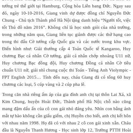
tướng trẻ thế giới tại Hamburg, Cộng hòa Liên bang Đức. Ngay sau
đó, ngày 10-10-2016, Giang vinh dự được đồng chí Nguyễn Đức
Chung - Chủ tịch Thành phố Hà Nội tặng danh hiệu “Người tốt, việc
tốt Thủ đô năm 2016”. Không chỉ là học sinh giỏi của nhà trường,
trong những năm qua, Giang liên tục giành được các thứ hạng cao
trong thi đấu Cờ tướng cấp Quốc gia và các nước trong khu vực.
Điển hình như: Giải thưởng cấp 4 Toán Quốc tế Kangaroo, Huy
chương Bạc cá nhân Cờ tướng, giải cá nhân chớp nhoáng U11 nữ,
Huy chương Bạc đồng đội, Huy chương Đồng cá nhân Cờ tiêu
chuẩn U11 nữ, giải nhì chung cuộc thi Toán - Tiếng Anh Violympic -
FPT English 2015… Tính đến nay, cháu Giang đã có tổng 60 huy
chương các loại, 5 cúp vàng và 2 cúp pha lê.
Trong căn nhà riêng ấm áp của gia đình anh chị tại thôn Lai Xá, xã
Kim Chung, huyện Hoài Đức, Thành phố Hà Nội; chỗ nào cũng
mang đậm dấu ấn của cô con gái nhỏ đáng yêu. Nhìn con bằng ánh
mắt tự hào không cần giấu giếm, chị Huyền cho biết, anh chị kết hôn
với nhau năm 1998. Họ đã có với nhau 2 cô con gái xinh xắn. Cháu
đầu là Nguyễn Thanh Hương - Học sinh lớp 12, Trường PTTH Hoài