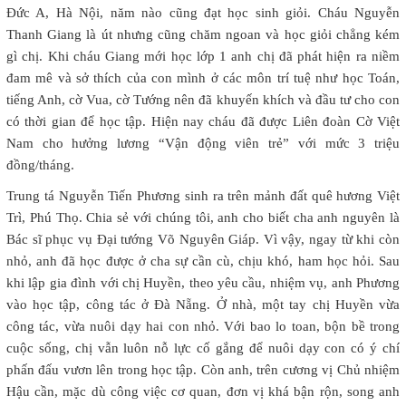
Đức A, Hà Nội, năm nào cũng đạt học sinh giỏi. Cháu Nguyễn
Thanh Giang là út nhưng cũng chăm ngoan và học giỏi chẳng kém
gì chị. Khi cháu Giang mới học lớp 1 anh chị đã phát hiện ra niềm
đam mê và sở thích của con mình ở các môn trí tuệ như học Toán,
tiếng Anh, cờ Vua, cờ Tướng nên đã khuyến khích và đầu tư cho con
có thời gian để học tập. Hiện nay cháu đã được Liên đoàn Cờ Việt
Nam cho hưởng lương “Vận động viên trẻ” với mức 3 triệu
đồng/tháng.
Trung tá Nguyễn Tiến Phương sinh ra trên mảnh đất quê hương Việt
Trì, Phú Thọ. Chia sẻ với chúng tôi, anh cho biết cha anh nguyên là
Bác sĩ phục vụ Đại tướng Võ Nguyên Giáp. Vì vậy, ngay từ khi còn
nhỏ, anh đã học được ở cha sự cần cù, chịu khó, ham học hỏi. Sau
khi lập gia đình với chị Huyền, theo yêu cầu, nhiệm vụ, anh Phương
vào học tập, công tác ở Đà Nẵng. Ở nhà, một tay chị Huyền vừa
công tác, vừa nuôi dạy hai con nhỏ. Với bao lo toan, bộn bề trong
cuộc sống, chị vẫn luôn nỗ lực cố gắng để nuôi dạy con có ý chí
phấn đấu vươn lên trong học tập. Còn anh, trên cương vị Chủ nhiệm
Hậu cần, mặc dù công việc cơ quan, đơn vị khá bận rộn, song anh