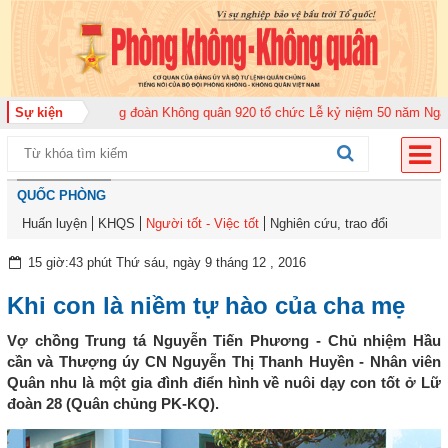
năm 2026
Sự kiện
Trung đoàn Không quân 920 tổ chức Lễ kỷ niệm 50 năm Ngày truy
QUỐC PHÒNG
Huấn luyện
KHQS
Người tốt - Việc tốt
Nghiên cứu, trao đổi
15 giờ:43 phút Thứ sáu, ngày 9 tháng 12 , 2016
Khi con là niềm tự hào của cha mẹ
Vợ chồng Trung tá Nguyễn Tiến Phương - Chủ nhiệm Hầu
cần và Thượng úy CN Nguyễn Thị Thanh Huyền - Nhân viên
Quân nhu là một gia đình điển hình về nuôi dạy con tốt ở Lữ
đoàn 28 (Quân chủng PK-KQ).