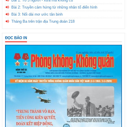
Bài 1: Tổ 3 người - xưa mà không cũ
Bài 2: Truyền cảm hứng từ những nhân tố điển hình
Bài 3: Nối dài mơ ước tân binh
Tháng Ba trên trận địa Trung đoàn 218
ĐỌC BÁO IN