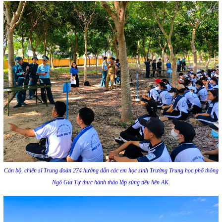
Cán bộ, chiến sĩ Trung đoàn 274 hướng dẫn các em học sinh Trường Trung học phổ thông
Ngô Gia Tự thực hành tháo lắp súng tiểu liên AK.