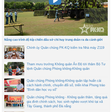
Nâng cao trình độ kíp chiến đấu sở chỉ huy trung đoàn ra đa cảnh giới
Chính ủy Quân chủng PK-KQ kiểm tra Nhà máy Z119
Tham mưu trưởng Không quân Ấn Độ tới thăm Bộ Tư
lệnh Quân chủng Phòng không-Không quân
Quân chủng Phòng không-Không quân tập huấn cải
cách hành chính, chuyển đổi số, triển khai Phong trào
“Bình dân học vụ số”
Quân chủng Phòng không - Không quân thăm, tặng quà
gia đình chính sách, học sinh nghèo vượt khó tại xã
Tây Giang, thành phố Đà nẵng