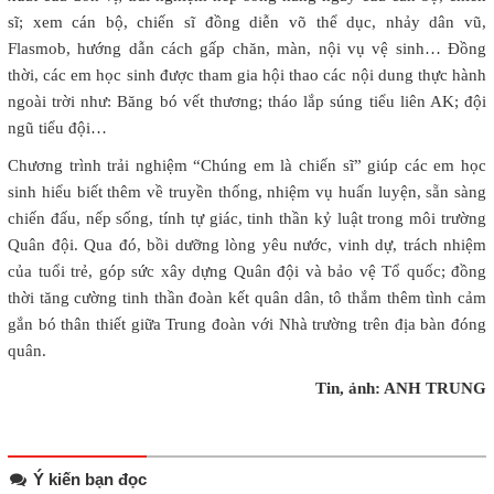
sĩ; xem cán bộ, chiến sĩ đồng diễn võ thể dục, nhảy dân vũ,
Flasmob, hướng dẫn cách gấp chăn, màn, nội vụ vệ sinh… Đồng
thời, các em học sinh được tham gia hội thao các nội dung thực hành
ngoài trời như: Băng bó vết thương; tháo lắp súng tiểu liên AK; đội
ngũ tiểu đội…
Chương trình trải nghiệm “Chúng em là chiến sĩ” giúp các em học
sinh hiểu biết thêm về truyền thống, nhiệm vụ huấn luyện, sẵn sàng
chiến đấu, nếp sống, tính tự giác, tinh thần kỷ luật trong môi trường
Quân đội. Qua đó, bồi dưỡng lòng yêu nước, vinh dự, trách nhiệm
của tuổi trẻ, góp sức xây dựng Quân đội và bảo vệ Tổ quốc; đồng
thời tăng cường tinh thần đoàn kết quân dân, tô thắm thêm tình cảm
gắn bó thân thiết giữa Trung đoàn với Nhà trường trên địa bàn đóng
quân.
Tin, ảnh: ANH TRUNG
Ý kiến bạn đọc