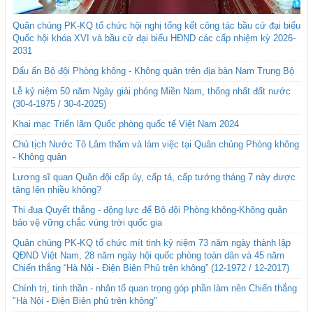
Quân chủng PK-KQ tổ chức hội nghị tổng kết công tác bầu cử đại biểu
Quốc hội khóa XVI và bầu cử đại biểu HĐND các cấp nhiệm kỳ 2026-
2031
Dấu ấn Bộ đội Phòng không - Không quân trên địa bàn Nam Trung Bộ
Lễ kỷ niệm 50 năm Ngày giải phóng Miền Nam, thống nhất đất nước
(30-4-1975 / 30-4-2025)
Khai mạc Triển lãm Quốc phòng quốc tế Việt Nam 2024
Chủ tịch Nước Tô Lâm thăm và làm việc tại Quân chủng Phòng không
- Không quân
Lương sĩ quan Quân đội cấp úy, cấp tá, cấp tướng tháng 7 này được
tăng lên nhiều không?
Thi đua Quyết thắng - động lực để Bộ đội Phòng không-Không quân
bảo vệ vững chắc vùng trời quốc gia
Quân chủng PK-KQ tổ chức mít tinh kỷ niệm 73 năm ngày thành lập
QĐND Việt Nam, 28 năm ngày hội quốc phòng toàn dân và 45 năm
Chiến thắng “Hà Nội - Điện Biên Phủ trên không” (12-1972 / 12-2017)
Chính trị, tinh thần - nhân tố quan trọng góp phần làm nên Chiến thắng
"Hà Nội - Điện Biên phủ trên không"