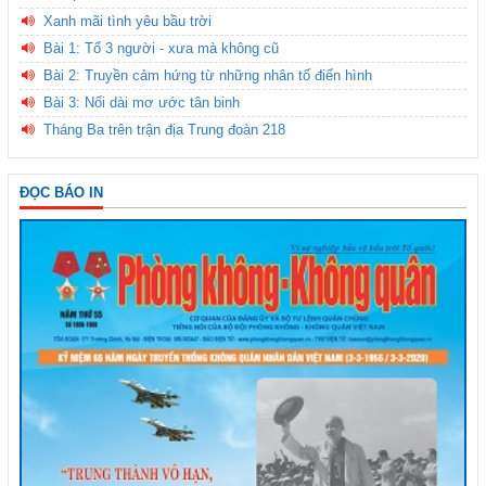
Xanh mãi tình yêu bầu trời
Bài 1: Tổ 3 người - xưa mà không cũ
Bài 2: Truyền cảm hứng từ những nhân tố điển hình
Bài 3: Nối dài mơ ước tân binh
Tháng Ba trên trận địa Trung đoàn 218
ĐỌC BÁO IN