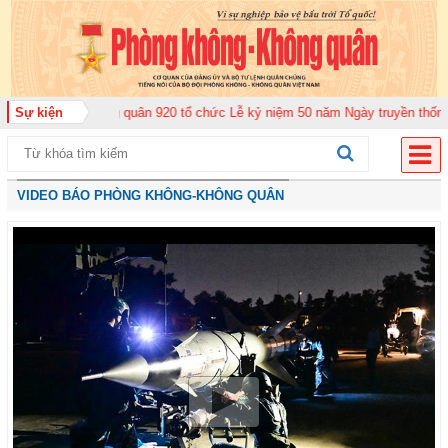
Không quân 920 tổ chức Lễ kỷ niệm 50 năm Ngày truyền thống (12-11-1975/1
Sự kiện
VIDEO BÁO PHÒNG KHÔNG-KHÔNG QUÂN