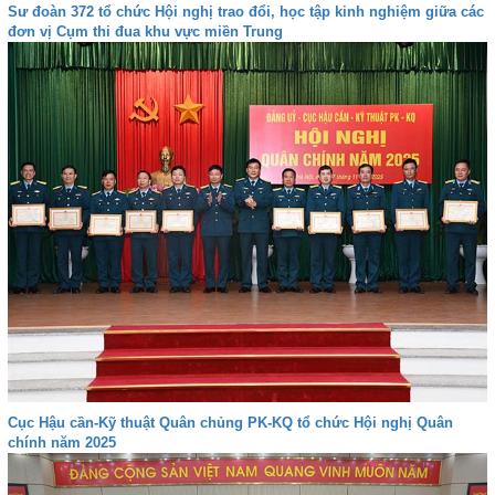
Sư đoàn 372 tổ chức Hội nghị trao đổi, học tập kinh nghiệm giữa các
đơn vị Cụm thi đua khu vực miền Trung
Cục Hậu cần-Kỹ thuật Quân chủng PK-KQ tổ chức Hội nghị Quân
chính năm 2025