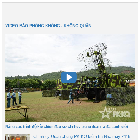
Đầu
Trước
2
3
4
5
6
7
8
9
Tiếp
Cuối
VIDEO BÁO PHÒNG KHÔNG - KHÔNG QUÂN
Nâng cao trình độ kíp chiến đấu sở chỉ huy trung đoàn ra đa cảnh giới
Chính ủy Quân chủng PK-KQ kiểm tra Nhà máy Z119