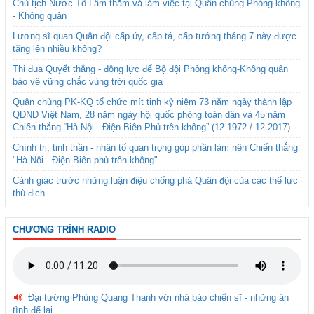
Chủ tịch Nước Tô Lâm thăm và làm việc tại Quân chủng Phòng không
- Không quân
Lương sĩ quan Quân đội cấp úy, cấp tá, cấp tướng tháng 7 này được
tăng lên nhiều không?
Thi đua Quyết thắng - động lực để Bộ đội Phòng không-Không quân
bảo vệ vững chắc vùng trời quốc gia
Quân chủng PK-KQ tổ chức mít tinh kỷ niệm 73 năm ngày thành lập
QĐND Việt Nam, 28 năm ngày hội quốc phòng toàn dân và 45 năm
Chiến thắng “Hà Nội - Điện Biên Phủ trên không” (12-1972 / 12-2017)
Chính trị, tinh thần - nhân tố quan trọng góp phần làm nên Chiến thắng
"Hà Nội - Điện Biên phủ trên không"
Cảnh giác trước những luận điệu chống phá Quân đội của các thế lực
thù địch
CHƯƠNG TRÌNH RADIO
Đại tướng Phùng Quang Thanh với nhà báo chiến sĩ - những ân
tình để lại