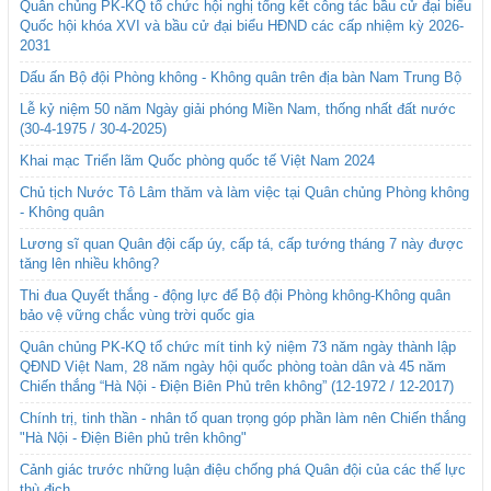
Quân chủng PK-KQ tổ chức hội nghị tổng kết công tác bầu cử đại biểu
Quốc hội khóa XVI và bầu cử đại biểu HĐND các cấp nhiệm kỳ 2026-
2031
Dấu ấn Bộ đội Phòng không - Không quân trên địa bàn Nam Trung Bộ
Lễ kỷ niệm 50 năm Ngày giải phóng Miền Nam, thống nhất đất nước
(30-4-1975 / 30-4-2025)
Khai mạc Triển lãm Quốc phòng quốc tế Việt Nam 2024
Chủ tịch Nước Tô Lâm thăm và làm việc tại Quân chủng Phòng không
- Không quân
Lương sĩ quan Quân đội cấp úy, cấp tá, cấp tướng tháng 7 này được
tăng lên nhiều không?
Thi đua Quyết thắng - động lực để Bộ đội Phòng không-Không quân
bảo vệ vững chắc vùng trời quốc gia
Quân chủng PK-KQ tổ chức mít tinh kỷ niệm 73 năm ngày thành lập
QĐND Việt Nam, 28 năm ngày hội quốc phòng toàn dân và 45 năm
Chiến thắng “Hà Nội - Điện Biên Phủ trên không” (12-1972 / 12-2017)
Chính trị, tinh thần - nhân tố quan trọng góp phần làm nên Chiến thắng
"Hà Nội - Điện Biên phủ trên không"
Cảnh giác trước những luận điệu chống phá Quân đội của các thế lực
thù địch