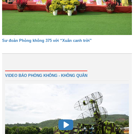
Sư đoàn Phòng không 375 với “Xuân canh trời”
Trước
1
2
3
4
5
6
7
Tiếp
Cuối
VIDEO BÁO PHÒNG KHÔNG - KHÔNG QUÂN