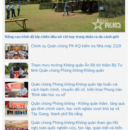
Nâng cao trình độ kíp chiến đấu sở chỉ huy trung đoàn ra đa cảnh giới
Chính ủy Quân chủng PK-KQ kiểm tra Nhà máy Z119
Tham mưu trưởng Không quân Ấn Độ tới thăm Bộ Tư
lệnh Quân chủng Phòng không-Không quân
Quân chủng Phòng không-Không quân tập huấn cải
cách hành chính, chuyển đổi số, triển khai Phong trào
“Bình dân học vụ số”
Quân chủng Phòng không - Không quân thăm, tặng quà
gia đình chính sách, học sinh nghèo vượt khó tại xã
Tây Giang, thành phố Đà nẵng
Quân chủng Phòng không-Không quân tham gia Hội
nghị toàn quốc nghiên cứu, học tập, quán triệt và triển