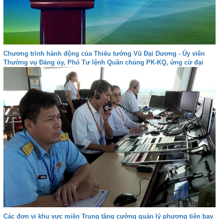
Chương trình hành động của Thiếu tướng Vũ Đại Dương - Ủy viên
Thường vụ Đảng ủy, Phó Tư lệnh Quân chủng PK-KQ, ứng cử đại
biểu Quốc hội khóa XVI tại Khánh Hòa - Đơn vị bầu cử số 4
Các đơn vị khu vực miền Trung tăng cường quản lý phương tiện bay