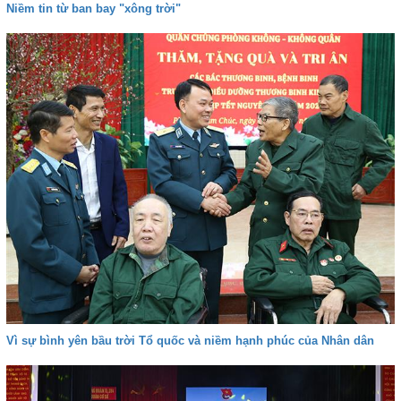
Niềm tin từ ban bay "xông trời"
Vì sự bình yên bầu trời Tổ quốc và niềm hạnh phúc của Nhân dân