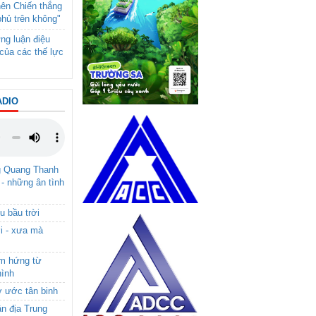
nên Chiến thắng
phủ trên không"
ng luận điệu
của các thế lực
ADIO
g Quang Thanh
 - những ân tình
u bầu trời
i - xưa mà
ảm hứng từ
hình
ơ ước tân binh
ận địa Trung