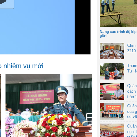
Nâng cao trình độ kíp
giới
Chín
Z119
o nhiệm vụ mới
Tham
Tư l
Quân
cách 
trào 
Quân
quà g
tại x
Quân
nghị 