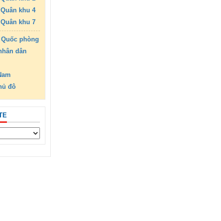
Quân khu 4
Quân khu 7
 Quốc phòng
nhân dân
 Nam
hủ đô
TE