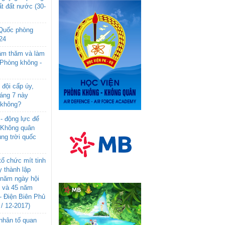
t đất nước (30-
 Quốc phòng
24
âm thăm và làm
 Phòng không -
đội cấp úy,
háng 7 này
 không?
- động lực để
-Không quân
ng trời quốc
ổ chức mít tinh
 thành lập
năm ngày hội
n và 45 năm
- Điện Biên Phủ
 / 12-2017)
- nhân tố quan