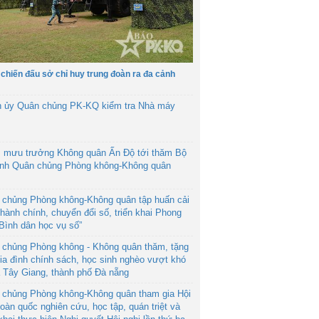
 chiến đấu sở chỉ huy trung đoàn ra đa cảnh
h ủy Quân chủng PK-KQ kiểm tra Nhà máy
 mưu trưởng Không quân Ấn Độ tới thăm Bộ
ệnh Quân chủng Phòng không-Không quân
 chủng Phòng không-Không quân tập huấn cải
hành chính, chuyển đổi số, triển khai Phong
“Bình dân học vụ số”
 chủng Phòng không - Không quân thăm, tặng
ia đình chính sách, học sinh nghèo vượt khó
ã Tây Giang, thành phố Đà nẵng
 chủng Phòng không-Không quân tham gia Hội
toàn quốc nghiên cứu, học tập, quán triệt và