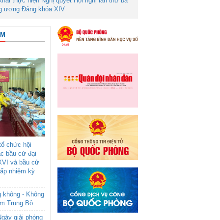
 khai thực hiện Nghị quyết Hội nghị lần thứ ba
g ương Đảng khóa XIV
ÂM
ổ chức hội
ác bầu cử đại
XVI và bầu cử
cấp nhiệm kỳ
g không - Không
am Trung Bộ
gày giải phóng