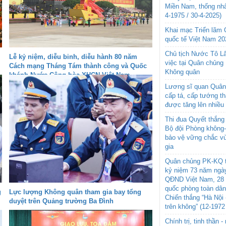
Miền Nam, thống nhấ
4-1975 / 30-4-2025)
Khai mạc Triển lãm
quốc tế Việt Nam 20
Chủ tịch Nước Tô L
Lễ kỷ niệm, diễu binh, diễu hành 80 năm
việc tại Quân chủng
Cách mạng Tháng Tám thành công và Quốc
Không quân
khánh Nước Cộng hòa XHCN Việt Nam
Lương sĩ quan Quân 
cấp tá, cấp tướng t
được tăng lên nhiều
Thi đua Quyết thắng 
Bộ đội Phòng không
bảo vệ vững chắc vù
gia
Quân chủng PK-KQ t
kỷ niệm 73 năm ngày
QĐND Việt Nam, 28 
quốc phòng toàn dâ
g
Lực lượng Không quân tham gia bay tổng
Chiến thắng “Hà Nội 
duyệt trên Quảng trường Ba Đình
trên không” (12-1972
Chính trị, tinh thần 