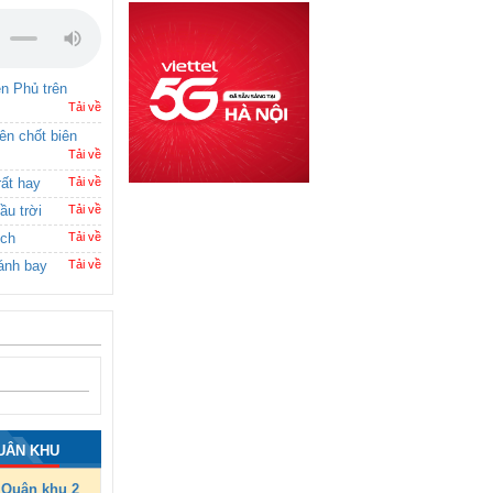
ên Phủ trên
Tải về
rên chốt biên
Tải về
rất hay
Tải về
ầu trời
Tải về
ích
Tải về
ánh bay
Tải về
UÂN KHU
Quân khu 2