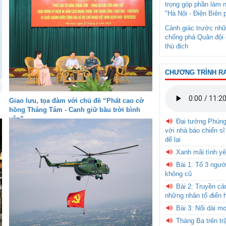
trọng góp phần làm 
"Hà Nội - Điện Biên 
Cảnh giác trước nhữ
chống phá Quân đội 
thù địch
CHƯƠNG TRÌNH R
Giao lưu, tọa đàm với chủ đề “Phất cao cờ
hồng Tháng Tám - Canh giữ bầu trời bình
yên”
Đại tướng Phùn
với nhà báo chiến sĩ
để lại
Xanh mãi tình yê
Bài 1: Tổ 3 ngườ
không cũ
Bài 2: Truyền c
những nhân tố điển 
Bài 3: Nối dài m
Tháng Ba trên tr