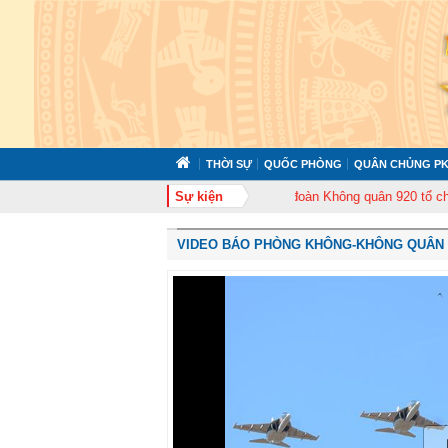
THỜI SỰ
QUỐC PHÒNG
QUÂN CHỦNG PK
chức tập huấn cán bộ năm 2026
Sự kiện
Trung đoàn Không quân 920 tổ chức Lễ kỷ 
VIDEO BÁO PHÒNG KHÔNG-KHÔNG QUÂN