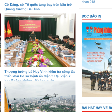
đoàn 218
Cờ Đảng, cờ Tổ quốc tung bay trên bầu trời
Quảng trường Ba Đình
ĐỌC BÁO IN
Thượng tướng Lê Huy Vịnh kiểm tra công tác
triển khai Hồ sơ bệnh án điện tử tại Viện Y
học Phòng không - Không quân
BÀI HÁT HAY VỀ B