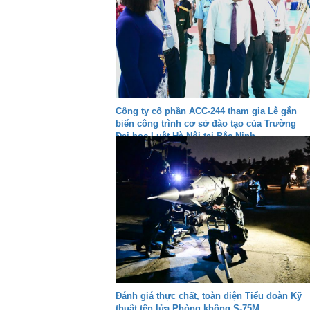
Công ty cổ phần ACC-244 tham gia Lễ gắn
biển công trình cơ sở đào tạo của Trường
Đại học Luật Hà Nội tại Bắc Ninh
Đánh giá thực chất, toàn diện Tiểu đoàn Kỹ
thuật tên lửa Phòng không S-75M