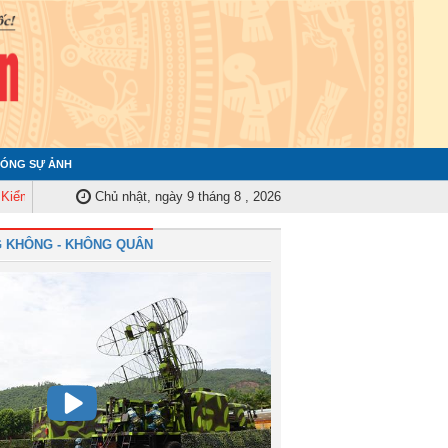
ÓNG SỰ ẢNH
Quân ủy Trung ương tập huấn nghiệp vụ công tác kiểm tra, giám sát năm 20
Chủ nhật, ngày 9 tháng 8 , 2026
 KHÔNG - KHÔNG QUÂN