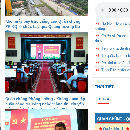
Khối máy bay trực thăng của Quân chủng
Hà Nội - Điện Bi
PK-KQ tổ chức bay qua Quảng trường Ba
không
Đình
Chiến sĩ Ra đa t
thùy
Tên lửa ta đánh 
Tổ quốc trao ta b
Phi đội ta xuất k
Tình Bác chắp c
THỜI TIẾT
Quân chủng Phòng không - Không quân tập
TỈ GIÁ
huấn công tác công nghệ thông tin, chuyển
đổi số và triển khai Phong trào “Bình dân
học vụ số” năm 2025
QUÂN CHỦNG - Q
Quân khu 1