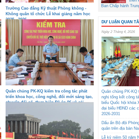
triển
Ban Chấp hành Trun
Trường Cao đẳng Kỹ thuật Phòng không -
Không quân tổ chức Lễ khai giảng năm học
2025 - 2026
DƯ LUẬN QUAN T
Ngày 2 Tháng 4, 2026
Quân chủng PK-KQ kiểm tra công tác phát
Quân chủng PK-KQ t
triển khoa học, công nghệ, đổi mới sáng tạo,
nghị tổng kết công t
chuyển đổi số, thực hiện Đề án 06 và cải
biểu Quốc hội khóa 
cách hành chính tại các đơn vị
đại biểu HĐND các 
2026-2031
Dấu ấn Bộ đội Phòn
quân trên địa bàn N
Lễ kỷ niệm 50 năm N