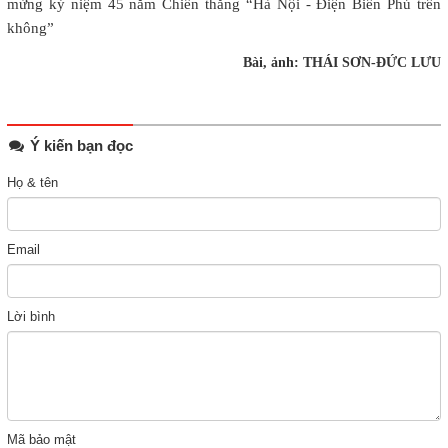
mừng kỷ niệm 45 năm Chiến thắng “Hà Nội - Điện Biên Phủ trên
không”
Bài, ảnh: THÁI SƠN-ĐỨC LƯU
Ý kiến bạn đọc
Họ & tên
Email
Lời bình
Mã bảo mật