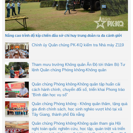
Nâng cao trình độ kíp chiến đấu sở chỉ huy trung đoàn ra đa cảnh giới
Chính ủy Quân chủng PK-KQ kiểm tra Nhà máy Z119
Tham mưu trưởng Không quân Ấn Độ tới thăm Bộ Tư
lệnh Quân chủng Phòng không-Không quân
Quân chủng Phòng không-Không quân tập huấn cải
cách hành chính, chuyển đổi số, triển khai Phong trào
“Bình dân học vụ số”
Quân chủng Phòng không - Không quân thăm, tặng quà
gia đình chính sách, học sinh nghèo vượt khó tại xã
Tây Giang, thành phố Đà nẵng
Quân chủng Phòng không-Không quân tham gia Hội
nghị toàn quốc nghiên cứu, học tập, quán triệt và triển