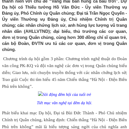
thanh niên với chủ đề “Vang mãi bản hùng ca bầu trời”. Dự
Dạ hội có Thiếu tướng Hồ Văn Đức - Ủy viên Thường vụ
Đảng ủy, Phó Chính ủy Quân chủng; Đại tá Trần Ngọc Quyến -
Ủy viên Thường vụ Đảng ủy, Chủ nhiệm Chính trị Quân
chủng; các nhân chứng lịch sử, anh hùng lực lượng vũ trang
nhân dân (AHLLVTND); đại biểu, thủ trưởng các cơ quan,
đơn vị trong Quân chủng, cùng hơn 300 đồng chí sĩ quan trẻ,
cán bộ Đoàn, ĐVTN ưu tú các cơ quan, đơn vị trong Quân
chủng.
Chương trình dạ hội gồm 3 phần: Chương trình nghệ thuật do Đoàn
văn công PK-KQ và đội văn nghệ các đơn vị trong Quân chủng biểu
diễn; Giao lưu, nói chuyện truyền thống với các nhân chứng lịch sử;
Trao giải Cuộc thi tìm hiểu 45 năm Chiến thắng “Hà Nội - Điện Biên
Phủ trên không”.
Tiết mục văn nghệ tại đêm dạ hội.
Phát biểu khai mạc Dạ hội, Đại tá Bùi Đức Thành - Phó Chủ nhiệm
Chính trị Quân chủng, khẳng định: Chiến thắng “Hà Nội - Điện Biên
Phủ trên không” mãi là biểu tượng sáng ngời của chủ nghĩa anh