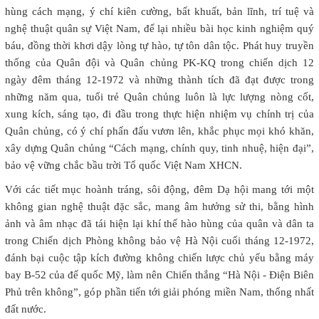
hùng cách mạng, ý chí kiên cường, bất khuất, bản lĩnh, trí tuệ và
nghệ thuật quân sự Việt Nam, để lại nhiều bài học kinh nghiệm quý
báu, đồng thời khơi dậy lòng tự hào, tự tôn dân tộc. Phát huy truyền
thống của Quân đội và Quân chủng PK-KQ trong chiến dịch 12
ngày đêm tháng 12-1972 và những thành tích đã đạt được trong
những năm qua, tuổi trẻ Quân chủng luôn là lực lượng nòng cốt,
xung kích, sáng tạo, đi đầu trong thực hiện nhiệm vụ chính trị của
Quân chủng, có ý chí phấn đấu vươn lên, khắc phục mọi khó khăn,
xây dựng Quân chủng “Cách mạng, chính quy, tinh nhuệ, hiện đại”,
bảo vệ vững chắc bầu trời Tổ quốc Việt Nam XHCN.
Với các tiết mục hoành tráng, sôi động, đêm Dạ hội mang tới một
không gian nghệ thuật đặc sắc, mang âm hưởng sử thi, bằng hình
ảnh và âm nhạc đã tái hiện lại khí thế hào hùng của quân và dân ta
trong Chiến dịch Phòng không bảo vệ Hà Nội cuối tháng 12-1972,
đánh bại cuộc tập kích đường không chiến lược chủ yếu bằng máy
bay B-52 của đế quốc Mỹ, làm nên Chiến thắng “Hà Nội - Điện Biên
Phủ trên không”, góp phần tiến tới giải phóng miền Nam, thống nhất
đất nước.