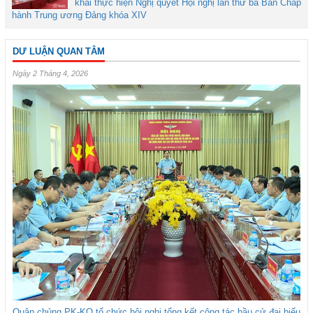
khai thực hiện Nghị quyết Hội nghị lần thứ ba Ban Chấp
hành Trung ương Đảng khóa XIV
DƯ LUẬN QUAN TÂM
Ngày 2 Tháng 4, 2026
Quân chủng PK-KQ tổ chức hội nghị tổng kết công tác bầu cử đại biểu