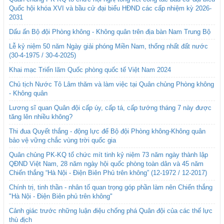
Quốc hội khóa XVI và bầu cử đại biểu HĐND các cấp nhiệm kỳ 2026-
2031
Dấu ấn Bộ đội Phòng không - Không quân trên địa bàn Nam Trung Bộ
Lễ kỷ niệm 50 năm Ngày giải phóng Miền Nam, thống nhất đất nước
(30-4-1975 / 30-4-2025)
Khai mạc Triển lãm Quốc phòng quốc tế Việt Nam 2024
Chủ tịch Nước Tô Lâm thăm và làm việc tại Quân chủng Phòng không
- Không quân
Lương sĩ quan Quân đội cấp úy, cấp tá, cấp tướng tháng 7 này được
tăng lên nhiều không?
Thi đua Quyết thắng - động lực để Bộ đội Phòng không-Không quân
bảo vệ vững chắc vùng trời quốc gia
Quân chủng PK-KQ tổ chức mít tinh kỷ niệm 73 năm ngày thành lập
QĐND Việt Nam, 28 năm ngày hội quốc phòng toàn dân và 45 năm
Chiến thắng “Hà Nội - Điện Biên Phủ trên không” (12-1972 / 12-2017)
Chính trị, tinh thần - nhân tố quan trọng góp phần làm nên Chiến thắng
"Hà Nội - Điện Biên phủ trên không"
Cảnh giác trước những luận điệu chống phá Quân đội của các thế lực
thù địch