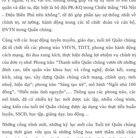
rõ ý nghĩa, vị trí, vai trò, những đóng góp và sự hy sinh to lớn của
quân và dân ta, đặc biệt là bộ đội PK-KQ trong Chiến thắng “Hà Nội
- Điện Biên Phủ trên không”, từ đó góp phần tạo sự thống nhất về
chính trị, tư tưởng, hành động trong các tổ chức đoàn và cán bộ,
ĐVTN trong Quân chủng.
Cùng với các hoạt động tuyên truyền, giáo dục, tuổi trẻ Quân chủng
đã tổ chức tốt các phong trào VHVN, TDTT, phong trào hành động
cách mạng, thi đua xung kích, thực hiện thắng lợi nhiệm vụ chính trị
của đơn vị như: Phong trào “Thanh niên Quân chủng vươn tới những
đỉnh cao, tiến quân vào khoa học và công nghệ, đoàn kết, xung
kích, sáng tạo, xây dựng Quân chủng cách mạng, chính quy, tinh
nhuệ, hiện đại”; phong trào “Sáng tạo trẻ”, mô hình “Ngôi nhà 100
đồng”, “Hiến máu tình nguyện”,… Thông qua các phong trào, các
mô hình, đã có nhiều kỷ lục mới được xác lập, nhiều công trình,
sáng kiến của tuổi trẻ Quân chủng được áp dụng vào thực tiễn huấn
luyện, SSCĐ, học tập, giảng dạy, lao động…
Những công trình mới, những kỷ lục mới của Tuổi trẻ Quân chủng
trong thời gian vừa qua là những bông hoa tươi thắm nhất chào