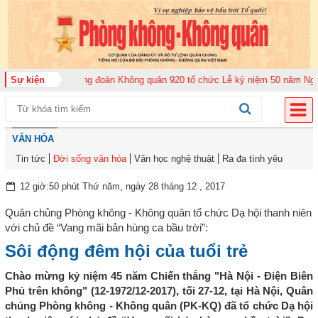
năm 2026
Sự kiện
Trung đoàn Không quân 920 tổ chức Lễ kỷ niệm 50 năm Ngày tru
VĂN HÓA
Tin tức
Đời sống văn hóa
Văn học nghệ thuật
Ra đa tình yêu
12 giờ:50 phút Thứ năm, ngày 28 tháng 12 , 2017
Quân chủng Phòng không - Không quân tổ chức Dạ hội thanh niên
với chủ đề “Vang mãi bản hùng ca bầu trời”:
Sôi động đêm hội của tuổi trẻ
Chào mừng kỷ niệm 45 năm Chiến thắng "Hà Nội - Điện Biên
Phủ trên không" (12-1972/12-2017), tối 27-12, tại Hà Nội, Quân
chủng Phòng không - Không quân (PK-KQ) đã tổ chức Dạ hội