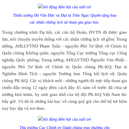
Thiếu tướng Hồ Văn Đức và Đại tá Trần Ngọc Quyến tặng hoa
các nhân chứng lịch sử tham gia giao lưu.
Trong chương trình Dạ hội, các cán bộ Đoàn, ĐVTN đã được giao
lưu, nói chuyện truyền thống với các nhân chứng lịch sử gồm: Trung
tướng, AHLLVTND Phạm Tuân - nguyên Phó Tư lệnh về Chính trị
Quân chủng Không quân, nguyên Tổng Cục trưởng Tổng cục Công
nghiệp Quốc phòng; Trung tướng, AHLLVTND Nguyễn Văn Phiệt -
nguyên Phó Tư lệnh về Chính trị Quân chủng PK-KQ; Đại tá
Nghiêm Đình Tích - nguyên Trưởng ban Tổng kết lịch sử, Quân
chủng PK-KQ. Các vị khách mời - những người đã trực tiếp tham gia
chiến đấu trong 12 ngày đêm cách đây 45 năm về trước đã chia sẻ
những khó khăn, hy sinh gian khổ của bộ đội PK-KQ Việt Nam lúc
bấy giờ. Và đó là những bài học vô cùng quý giá cho thế hệ trẻ hôm
nay học tập và noi theo.
Thủ trưởng Cục Chính trị Quân chủng trao thưởng cho