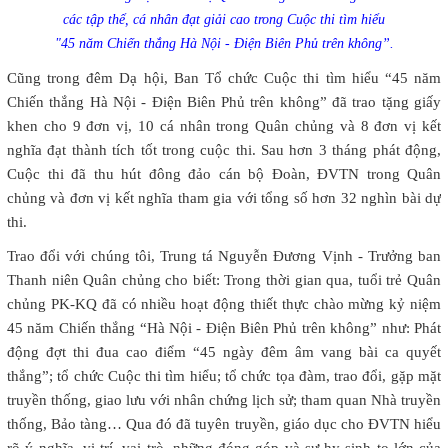
các tập thể, cá nhân đạt giải cao trong Cuộc thi tìm hiểu
"45 năm Chiến thắng Hà Nội - Điện Biên Phủ trên không”.
Cũng trong đêm Dạ hội, Ban Tổ chức Cuộc thi tìm hiểu “45 năm
Chiến thắng Hà Nội - Điện Biên Phủ trên không” đã trao tặng giấy
khen cho 9 đơn vị, 10 cá nhân trong Quân chủng và 8 đơn vị kết
nghĩa đạt thành tích tốt trong cuộc thi. Sau hơn 3 tháng phát động,
Cuộc thi đã thu hút đông đảo cán bộ Đoàn, ĐVTN trong Quân
chủng và đơn vị kết nghĩa tham gia với tổng số hơn 32 nghìn bài dự
thi.
Trao đổi với chúng tôi, Trung tá Nguyễn Đương Vịnh - Trưởng ban
Thanh niên Quân chủng cho biết: Trong thời gian qua, tuổi trẻ Quân
chủng PK-KQ đã có nhiều hoạt động thiết thực chào mừng kỷ niệm
45 năm Chiến thắng “Hà Nội - Điện Biên Phủ trên không” như: Phát
động đợt thi đua cao điểm “45 ngày đêm âm vang bài ca quyết
thắng”; tổ chức Cuộc thi tìm hiểu; tổ chức tọa đàm, trao đổi, gặp mặt
truyền thống, giao lưu với nhân chứng lịch sử; tham quan Nhà truyền
thống, Bảo tàng… Qua đó đã tuyên truyền, giáo dục cho ĐVTN hiểu