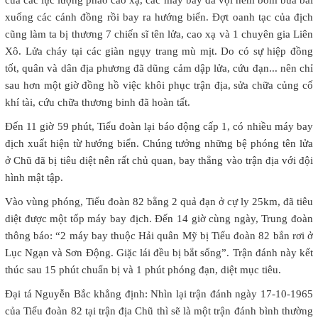
xuống các cánh đồng rồi bay ra hướng biển. Đợt oanh tạc của địch
cũng làm ta bị thương 7 chiến sĩ tên lửa, cao xạ và 1 chuyên gia Liên
Xô. Lửa cháy tại các giàn ngụy trang mù mịt. Do có sự hiệp đồng
tốt, quân và dân địa phương đã dũng cảm dập lửa, cứu đạn... nên chỉ
sau hơn một giờ đồng hồ việc khôi phục trận địa, sửa chữa củng cố
khí tài, cứu chữa thương binh đã hoàn tất.
Đến 11 giờ 59 phút, Tiểu đoàn lại báo động cấp 1, có nhiều máy bay
địch xuất hiện từ hướng biển. Chúng tưởng những bệ phóng tên lửa
ở Chũ đã bị tiêu diệt nên rất chủ quan, bay thẳng vào trận địa với đội
hình mật tập.
Vào vùng phóng, Tiểu đoàn 82 bằng 2 quả đạn ở cự ly 25km, đã tiêu
diệt được một tốp máy bay địch. Đến 14 giờ cùng ngày, Trung đoàn
thông báo: “2 máy bay thuộc Hải quân Mỹ bị Tiểu đoàn 82 bắn rơi ở
Lục Ngạn và Sơn Động. Giặc lái đều bị bắt sống”. Trận đánh này kết
thúc sau 15 phút chuẩn bị và 1 phút phóng đạn, diệt mục tiêu.
Đại tá Nguyễn Bắc khẳng định: Nhìn lại trận đánh ngày 17-10-1965
của Tiểu đoàn 82 tại trận địa Chũ thì sẽ là một trận đánh bình thường