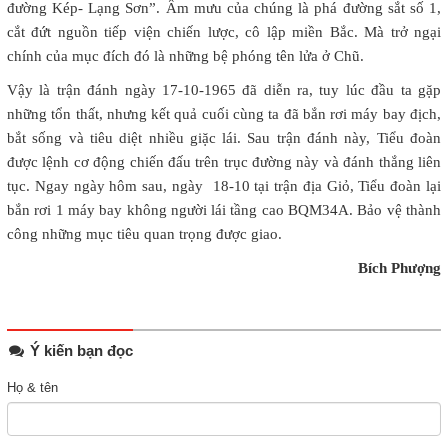
đường Kép- Lạng Sơn”. Âm mưu của chúng là phá đường sắt số 1,
cắt đứt nguồn tiếp viện chiến lược, cô lập miền Bắc. Mà trở ngại
chính của mục đích đó là những bệ phóng tên lửa ở Chũ.
Vậy là trận đánh ngày 17-10-1965 đã diễn ra, tuy lúc đầu ta gặp
những tổn thất, nhưng kết quả cuối cùng ta đã bắn rơi máy bay địch,
bắt sống và tiêu diệt nhiều giặc lái. Sau trận đánh này, Tiểu đoàn
được lệnh cơ động chiến đấu trên trục đường này và đánh thắng liên
tục. Ngay ngày hôm sau, ngày 18-10 tại trận địa Giỏ, Tiểu đoàn lại
bắn rơi 1 máy bay không người lái tầng cao BQM34A. Bảo vệ thành
công những mục tiêu quan trọng được giao.
Bích Phượng
Ý kiến bạn đọc
Họ & tên