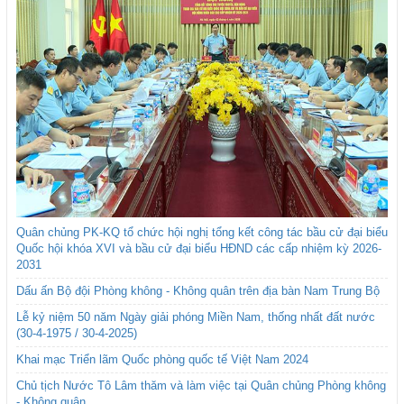
Quân chủng PK-KQ tổ chức hội nghị tổng kết công tác bầu cử đại biểu
Quốc hội khóa XVI và bầu cử đại biểu HĐND các cấp nhiệm kỳ 2026-
2031
Dấu ấn Bộ đội Phòng không - Không quân trên địa bàn Nam Trung Bộ
Lễ kỷ niệm 50 năm Ngày giải phóng Miền Nam, thống nhất đất nước
(30-4-1975 / 30-4-2025)
Khai mạc Triển lãm Quốc phòng quốc tế Việt Nam 2024
Chủ tịch Nước Tô Lâm thăm và làm việc tại Quân chủng Phòng không
- Không quân