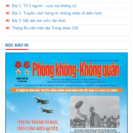
Bài 1: Tổ 3 người - xưa mà không cũ
Bài 2: Truyền cảm hứng từ những nhân tố điển hình
Bài 3: Nối dài mơ ước tân binh
Tháng Ba trên trận địa Trung đoàn 218
ĐỌC BÁO IN