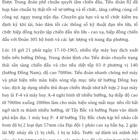
Được Trung đoàn phê chuẩn quyết tâm chiến đấu, Tiểu đoàn 82 đã
họp bàn chuẩn bị thật tốt về tư tưởng và tổ chức, tăng cường củng cố
công sự, ngụy trang trận địa. Chuyên gia bạn và ta tổ chức kiểm tra
định kỳ khí tài, bảo đảm tốt các thông số kỹ thuật đạn tên lửa, tổ
chức hiệp đồng luyện tập chiến đấu tên lửa - cao xạ, hiệp đồng chiến
đấu với Đoàn 305 bộ binh và các lực lượng vũ trang địa phương.
Lúc 10 giờ 21 phút ngày 17-10-1965, nhiều tốp máy bay địch xuất
hiện trên hướng Đông. Trung đoàn lệnh cho Tiểu đoàn chuyển trạng
thái sẵn sàng chiến đấu và cho tiêu diệt tốp 03 ở phương vị 140
(hướng Đông Nam), độ cao 7000m. Tiểu đoàn nhanh chóng mở máy
và phát hiện trên màn hiện sóng tốp mục tiêu từ hướng Đông bay
vào; địch áp dụng nhiều thủ đoạn chiến thuật như kết hợp 2 loại máy
bay là F-4 và máy bay A-4 nghi binh từ nhiều hướng, hạ thấp độ cao
từ 7000m xuống 2000m làm cho màn hiện sóng mất mục tiêu rồi bất
ngờ tách ra thành nhiều hướng, từ Tây Bắc và hướng Nam vào đánh
phá trận địa. 1 máy bay F- 4 từ hướng Tây Bắc chưa kịp bổ nhào cắt
bom đã bị 2 loạt đạn 57mm của Đại đội 1 pháo cao xạ bắn hạ, 2 giặc
lái Mỹ nhảy dù (1 bị chết, 1 bị ta bắt). Trước sự đánh trả mãnh liệt
của các lực lượng pháo cao xạ, các máy bay đã vội ném bom bừa bãi