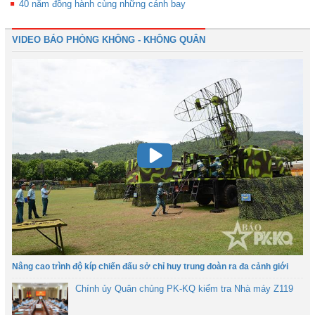
40 năm đồng hành cùng những cánh bay
VIDEO BÁO PHÒNG KHÔNG - KHÔNG QUÂN
Nâng cao trình độ kíp chiến đấu sở chỉ huy trung đoàn ra đa cảnh giới
Chính ủy Quân chủng PK-KQ kiểm tra Nhà máy Z119