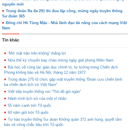
nguyên mới
Trung đoàn Ra đa 291 thi đua lập công, mừng ngày truyền thống
Sư đoàn 365
Đồng chí Hồ Tùng Mậu - Nhà lãnh đạo tài năng của cách mạng Việt
Nam
Tin khác
“Mở mặt trận trên không” thắng lợi
Nửa thế kỷ chuyến bay chào mừng ngày giải phóng Miền Nam
Bài học về công tác giáo dục chính trị, tư tưởng trong Chiến dịch
Phòng không bảo vệ Hà Nội, tháng 12 năm 1972
Trung đoàn 275 tổ chức gặp mặt truyền thống “Đoàn cựu chiến binh
ba chiến dịch lịch sử Việt Nam”
Viết tiếp truyền thống nơi “Thủ đô gió ngàn”
Hành trình lịch sử của một vĩ nhân
55 năm canh trời Tổ quốc
60 năm giữ trời Tổ quốc
Tự hào truyền thống Sư đoàn Không quân 371 anh hùng, quyết tâm
bảo vệ vững chắc bầu trời Tổ quốc