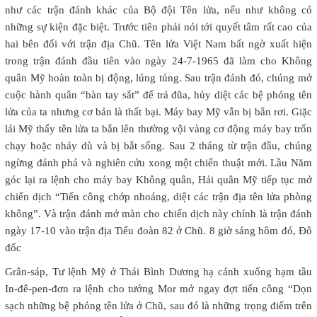
như các trận đánh khác của Bộ đội Tên lửa, nếu như không có
những sự kiện đặc biệt. Trước tiên phải nói tới quyết tâm rất cao của
hai bên đối với trận địa Chũ. Tên lửa Việt Nam bất ngờ xuất hiện
trong trận đánh đầu tiên vào ngày 24-7-1965 đã làm cho Không
quân Mỹ hoàn toàn bị động, lúng túng. Sau trận đánh đó, chúng mở
cuộc hành quân “bàn tay sắt” để trả đũa, hủy diệt các bệ phóng tên
lửa của ta nhưng cơ bản là thất bại. Máy bay Mỹ vẫn bị bắn rơi. Giặc
lái Mỹ thấy tên lửa ta bắn lên thường vội vàng cơ động máy bay trốn
chạy hoặc nhảy dù và bị bắt sống. Sau 2 tháng từ trận đầu, chúng
ngừng đánh phá và nghiên cứu xong một chiến thuật mới. Lầu Năm
góc lại ra lệnh cho máy bay Không quân, Hải quân Mỹ tiếp tục mở
chiến dịch “Tiến công chớp nhoáng, diệt các trận địa tên lửa phòng
không”. Và trận đánh mở màn cho chiến dịch này chính là trận đánh
ngày 17-10 vào trận địa Tiểu đoàn 82 ở Chũ. 8 giờ sáng hôm đó, Đô
đốc
Grân-sáp, Tư lệnh Mỹ ở Thái Bình Dương hạ cánh xuống hạm tầu
In-đê-pen-đơn ra lệnh cho tướng Mor mở ngay đợt tiến công “Dọn
sạch những bệ phóng tên lửa ở Chũ, sau đó là những trọng điểm trên